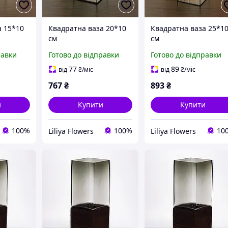
а 15*10
Квадратна ваза 20*10
Квадратна ваза 25*1
см
см
равки
Готово до відправки
Готово до відправки
77
89
від
₴
/міс
від
₴
/міс
767
₴
893
₴
и
Купити
Купити
100%
100%
10
Liliya Flowers
Liliya Flowers