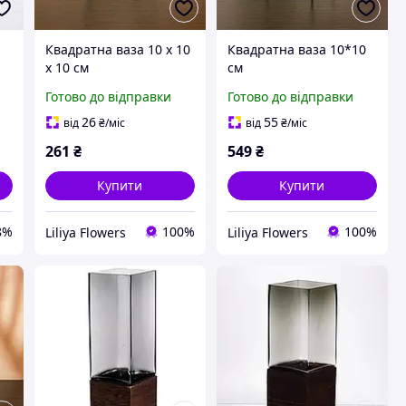
Квадратна ваза 10 х 10
Квадратна ваза 10*10
х 10 см
см
Готово до відправки
Готово до відправки
26
55
від
₴
/міс
від
₴
/міс
261
₴
549
₴
Купити
Купити
8%
100%
100%
Liliya Flowers
Liliya Flowers