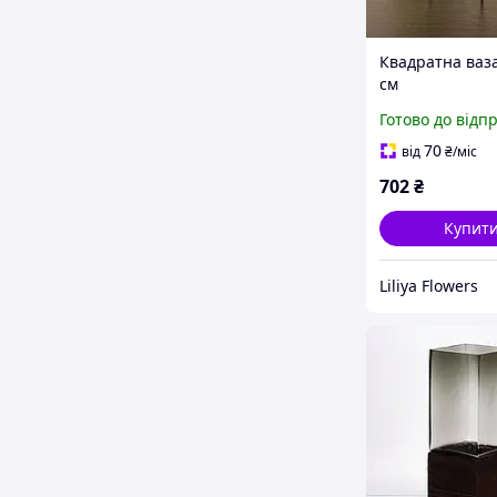
Квадратна ваз
см
Готово до відп
70
від
₴
/міс
702
₴
Купит
Liliya Flowers