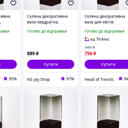
тивна
Скляна декоративна
Скляна декоративна
,
ваза квадратна,
ваза для квітів
кло з
стильна ваза скло з
квадратна з деревом
равки
Готово до відправки
Готово до відправки
ітів
деревом для квітів
ваза прозора ваза дл
-8
прозора HP-32-8
декору товари для до
76
від
₴
/міс
декор bohemia богем
945
₴
889
₴
756
₴
и
Купити
Купити
95%
97%
9
NS Jay Shop
Head of Trends