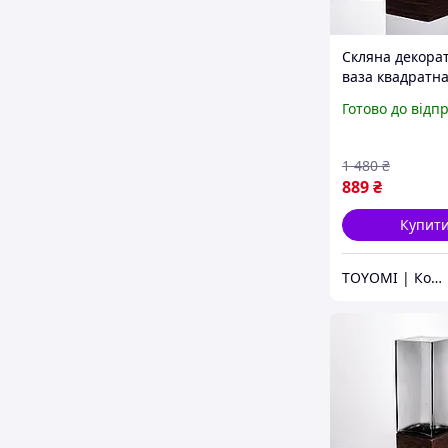
Скляна декора
ваза квадратна
стильна ваза с
Готово до відп
деревом для кв
прозора HP-32
1 480
₴
889
₴
Купит
TOYOMI | Колекція речей, які надихають