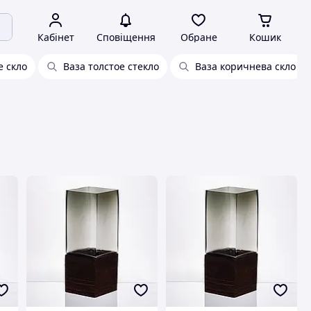
Кабінет
Сповіщення
Обране
Кошик
е скло
Ваза толстое стекло
Ваза коричнева скло