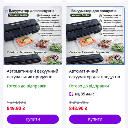
Автоматичний вакуумний
Автоматичний
пакувальник продуктів
вакууматор для продуктів
Vacuum Sealer LY-1122
Vacuum Sealer LY-1122
Готово до відправки
Готово до відправки
для тривалого зберігання
побутовий пакувальник
їжі мдшоп
харчовий прилад дшоп1
85
від
₴
/міс
1 214
.10
₴
1 212
.70
₴
849
.90
₴
848
.90
₴
Купити
Купити