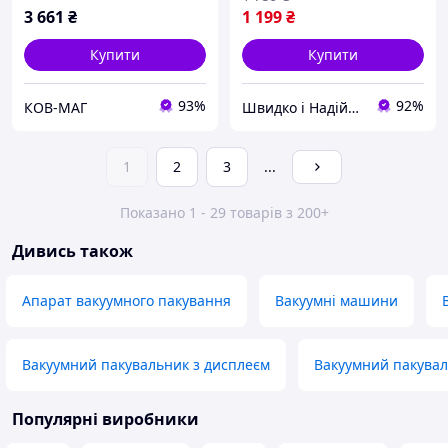
3 661
₴
1 199
₴
Купити
Купити
93%
92%
КОВ-МАГ
Швидко і Надійно
1
2
3
...
Показано 1 - 29 товарів з 200+
Дивись також
Апарат вакуумного пакування
Вакуумні машини
Вакуумний пакувальник з дисплеєм
Вакуумний пакувал
Популярні виробники