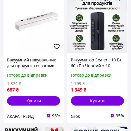
Вакуумний пакувальник
Вакууматор Sealer 110 Вт
для продуктів із вагами,
60 кПа Чорний + 10
VACUUM SEALER LP-11
пакетів
Готово до відправки
Готово до відправки
(S+), Вакууматор для дому,
Портативний
1 374
₴
1 799
₴
пакувальник вакуум
687
₴
1 349
₴
Купити
Купити
96%
95%
АКАРА ТРЕЙД
Grok