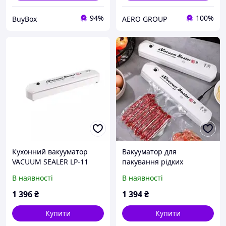
94%
100%
BuyBox
AERO GROUP
Кухонний вакууматор
Вакууматор для
VACUUM SEALER LP-11
пакування рідких
(S+), Електричний
продуктів VACUUM SEALER
В наявності
В наявності
вакуумний пакувальник,
LP-11 (S+), Потужний
Вакуумний пакувальник
вакууматор, Вакуумний
1 396
₴
1 394
₴
для дому
пакувальник міні
Купити
Купити