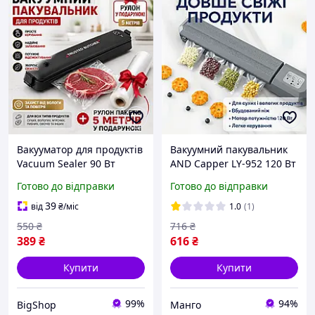
Вакууматор для продуктів
Вакуумний пакувальник
Vacuum Sealer 90 Вт
AND Capper LY-952 120 Вт
вакуумний пакувальник
для продуктів
Готово до відправки
Готово до відправки
харчових продуктів
39
від
₴
/міс
1.0
(1)
550
₴
716
₴
389
₴
616
₴
Купити
Купити
99%
94%
BigShop
Манго