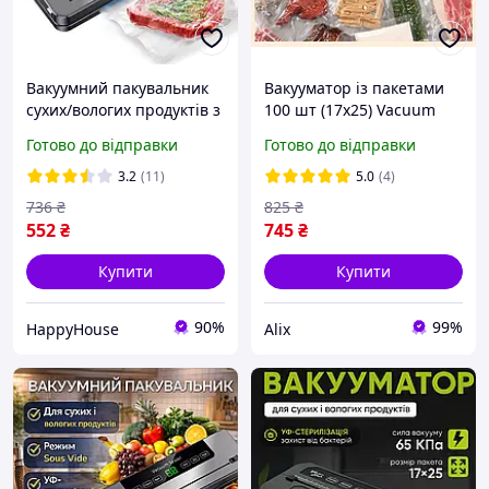
Вакуумний пакувальник
Вакууматор із пакетами
сухих/вологих продуктів з
100 шт (17х25) Vacuum
УФ-стерилізацією в
Sealer 90W чорний
Готово до відправки
Готово до відправки
режимі Sous Vide +
Паковальні мішки
3.2
(11)
5.0
(4)
736
₴
825
₴
552
₴
745
₴
Купити
Купити
90%
99%
HappyHouse
Alix