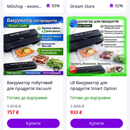
93%
92%
MDshop - економія поруч
Dream Store
Вакууматор побутовий
LB Вакууматор для
для продуктів Vacuum
продуктів Smart Option
Sealer LY-1122, кухонний
харчування Vacuum
Готово до відправки
Готово до відправки
вакуумний пакувальник
Sealer автоматичний
110 Вт, 60 кПа
пакувальник для зберіг
1 015
₴
1 696
₴
SIM-4K9
757
₴
933
₴
Купити
Купити