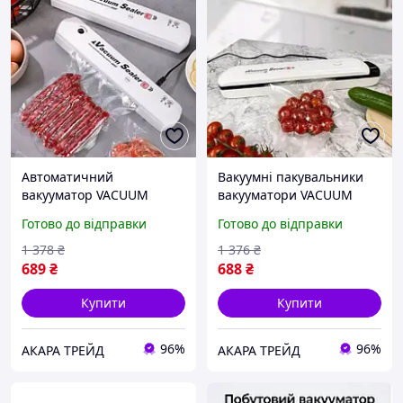
Автоматичний
Вакуумні пакувальники
вакууматор VACUUM
вакууматори VACUUM
SEALER LP-11 (S+),
SEALER LP-11 (S+),
Готово до відправки
Готово до відправки
Домашній вакуумний
Вакууматор для
пакувальник, Вакуумний
продуктів, Автоматичний
1 378
₴
1 376
₴
пакувальник кухні/живо
вакуумний пакувальник
689
₴
688
₴
Купити
Купити
96%
96%
АКАРА ТРЕЙД
АКАРА ТРЕЙД