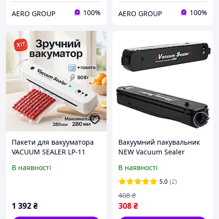
100%
100%
AERO GROUP
AERO GROUP
Пакети для вакууматора
Вакуумний пакувальник
VACUUM SEALER LP-11
NEW Vacuum Sealer
(S+), Вакуумний
В наявності
В наявності
пакувальник
промисловий, Вологий
5.0
(2)
вакууматор
408
₴
1 392
₴
308
₴