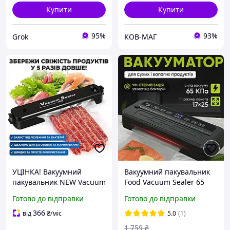
Купити
Купити
95%
93%
Grok
КОВ-МАГ
УЦІНКА! Вакуумний
Вакуумний пакувальник
пакувальник NEW Vacuum
Food Vacuum Sealer 65
Sealer (пошкодження
кПа з різаком і пакетами,
Готово до відправки
Готово до відправки
корпусу 3571)
чорний 5016_Ave
366
від
₴
/міс
5.0
(1)
1 759
₴