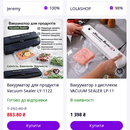
100%
98%
Jeremy
LOLASHOP
Вакууматор для продуктів
Вакууматор з дисплеєм
Vacuum Sealer LY-1122
VACUUM SEALER LP-11
вакуумний пакувальник
(S+), Вакууматор із
Готово до відправки
В наявності
для їжі пакувальник су-від
подвійним швом,
до 30 см
Вакууматор для м'яса
1 262
.60
₴
883
.80
₴
1 398
₴
Купити
Купити