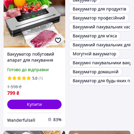
Вакууматор для продуктів
Вакууматор професійний
Вакуумний пакувальник vacu
Вакууматор для м'яса
Вакуумний пакувальник для 
Могутній вакууматор
Вакууматор побутовий
апарат для пакування
Вакуумні пакувальники ваку
продуктів вакуумом
Готово до відправки
Вакууматор домашній
Вакуумного пакувальника
для тривалого зберігання
5.0
(1)
Вакууматор для будь-яких пак
+ пакети в подарунок
1 598
₴
799
₴
Купити
83%
Wanderfulsell