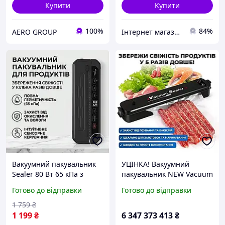
Купити
Купити
100%
84%
AERO GROUP
Інтернет магазин DOMASHNIY
Вакуумний пакувальник
УЦІНКА! Вакуумний
Sealer 80 Вт 65 кПа з
пакувальник NEW Vacuum
вбудованим ножем
Sealer (пошкодження
Готово до відправки
Готово до відправки
(Чорний)
корпусу 3484)
1 759
₴
1 199
₴
6 347 373 413
₴