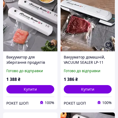
Вакууматор для
Вакууматор домашній,
зберігання продуктів
VACUUM SEALER LP-11
VACUUM SEALER LP-11
(S+), Вакууматори для
Готово до відправки
Готово до відправки
(S+), Вакууматор для їжі/
ресторану, Апарат
продуктів, Професійний
вакуумного паковання
1 388
₴
1 386
₴
вакууматор
Купити
Купити
100%
100%
РОКЕТ ШОП
РОКЕТ ШОП