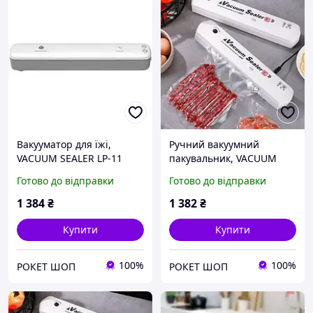
Вакууматор для їжі,
Ручний вакуумний
VACUUM SEALER LP-11
пакувальник, VACUUM
(S+), Вакуумні
SEALER LP-11 (S+),
Готово до відправки
Готово до відправки
пакувальники германію,
Вакууматор pro,
Вакууматор
Вакууматор різаком
1 384
₴
1 382
₴
автоматичний
Купити
Купити
100%
100%
РОКЕТ ШОП
РОКЕТ ШОП