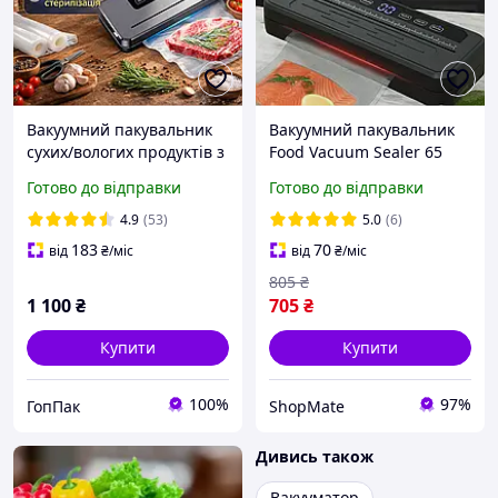
Вакуумний пакувальник
Вакуумний пакувальник
сухих/вологих продуктів з
Food Vacuum Sealer 65
УФ-стерилізацією в
кПа з різаком і пакетами,
Готово до відправки
Готово до відправки
режимі Sous Vide +
чорний
Паковальні мішки
4.9
(53)
5.0
(6)
183
70
від
₴
/міс
від
₴
/міс
805
₴
1 100
₴
705
₴
Купити
Купити
100%
97%
ГопПак
ShopMate
Дивись також
Вакууматор