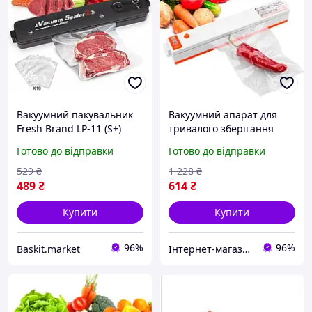
Вакуумний пакувальник
Вакуумний апарат для
Fresh Brand LP-11 (S+)
тривалого зберігання
Чорний + 15 пакетів
продуктів, Хороший
Готово до відправки
Готово до відправки
вакууматор для дому,
Вакуумат Доставка по
529
₴
1 228
₴
Україні
489
₴
614
₴
Купити
Купити
96%
96%
Baskit.market
Інтернет-магазин "Little Sam"