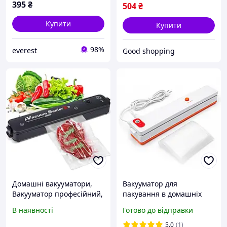
395
₴
504
₴
Купити
Купити
98%
everest
Good shopping
Домашні вакууматори,
Вакууматор для
Вакууматор професійний,
пакування в домашніх
Вакуумний пакувальник
умовах, Автоматичний
В наявності
Готово до відправки
для сиру, Ручний
апарат для пакування у
вакууматор, QLL
вакуумі NR-33
5.0
(1)