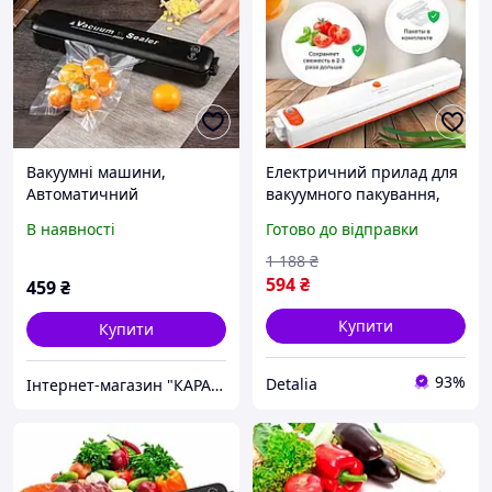
Вакуумні машини,
Електричний прилад для
Автоматичний
вакуумного пакування,
вакууматор для
Вакуумний запаювач,
В наявності
Готово до відправки
домашнього
Вакуумний пакувальник,
використання, Вакуумний
Вакууматор харчовий,
1 188
₴
пакувальник для
TBX
594
₴
459
₴
збереження свіжості, XXK
Купити
Купити
93%
Detalia
Інтернет-магазин "КАРАПУЗИК"