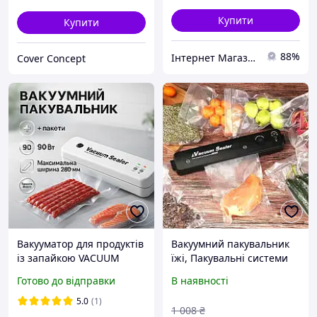
для вакуумної запайки,
MTS
Купити
Купити
88%
Інтернет Магазин "StepShop"
Cover Concept
Вакууматор для продуктів
Вакуумний пакувальник
із запайкою VACUUM
їжі, Пакувальні системи
SEALER LP-11 (S+),
для харчових продуктів,
Готово до відправки
В наявності
Вакууматор для вологих
Пристрій для пакування
продуктів SK-95
харчових продуктів, XMU
5.0
(1)
1 008
₴