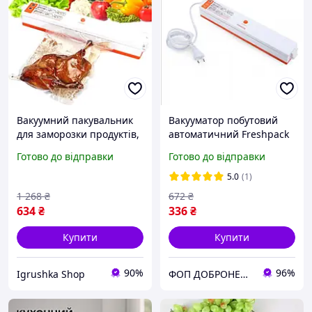
Вакуумний пакувальник
Вакууматор побутовий
для заморозки продуктів,
автоматичний Freshpack
Вакуумний настільний
Pro оранжевый, Вакуумна
Готово до відправки
Готово до відправки
пакувальник, Вакууматор
пакувальна машина для
для зберігання овочів,
кухні HQ-29
5.0
(1)
RYH
1 268
₴
672
₴
634
₴
336
₴
Купити
Купити
90%
96%
Igrushka Shop
ФОП ДОБРОНЕЦЬКА С.М.