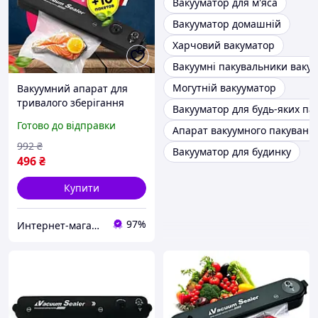
Вакууматор для м'яса
Вакууматор домашній
Харчовий вакуматор
Вакуумні пакувальники ваку
Могутній вакууматор
Вакуумний апарат для
тривалого зберігання
Вакууматор для будь-яких пак
продуктів, Вакуумний
Готово до відправки
Апарат вакуумного пакуванн
пакувальник від мережі,
PHN Готово до відправки
992
₴
Вакууматор для будинку
496
₴
Купити
97%
Интернет-магазин "АТМ"