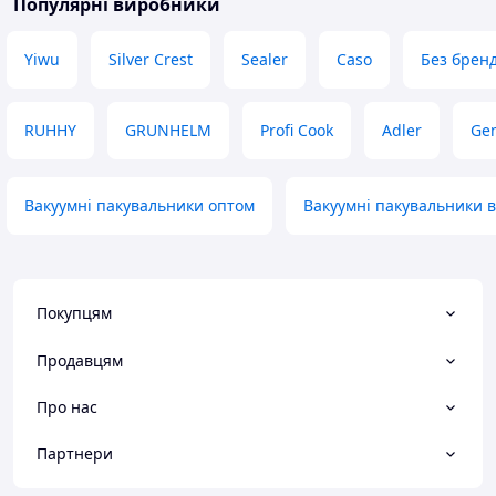
Популярні виробники
Yiwu
Silver Crest
Sealer
Caso
Без брен
RUHHY
GRUNHELM
Profi Cook
Adler
Ge
Вакуумні пакувальники оптом
Вакуумні пакувальники в
Покупцям
Продавцям
Про нас
Партнери