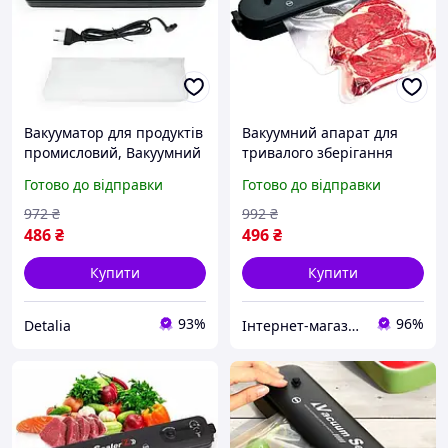
Вакууматор для продуктів
Вакуумний апарат для
промисловий, Вакуумний
тривалого зберігання
пакувальник для
продуктів, Вакуумний
Готово до відправки
Готово до відправки
зберігання продуктів,
пакувальник від мережі,
Вакуумний пакувальник
PHN Доставка по Україні
972
₴
992
₴
їжі, TBX
486
₴
496
₴
Купити
Купити
93%
96%
Detalia
Інтернет-магазин "Little Sam"