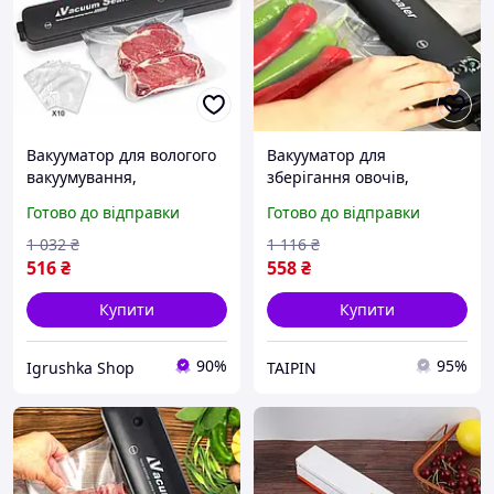
Вакууматор для вологого
Вакууматор для
вакуумування,
зберігання овочів,
Електричний вакууматор,
Автоматичний вакуумний
Готово до відправки
Готово до відправки
Вакуумний пакувальник
пакувальник, Вакууматор
для їжі, Вакууматори для
для консервування, FBK
1 032
₴
1 116
₴
дому, RYH
516
₴
558
₴
Купити
Купити
90%
95%
Igrushka Shop
TAIPIN