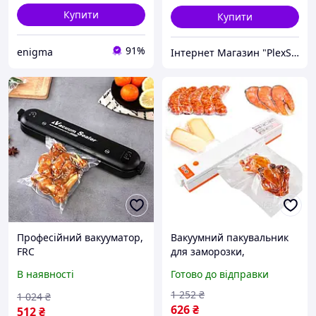
Купити
Купити
91%
enigma
Інтернет Магазин "PlexStore"
Професійний вакууматор,
Вакуумний пакувальник
FRC
для заморозки,
Автоматичний
В наявності
Готово до відправки
вакууматор для
домашнього
1 252
₴
1 024
₴
використання, Машина
626
₴
512
₴