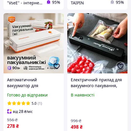
95%
95%
"VseE" - інтернет-магазин тактичного військового спорядження | Власне виробництво |
TAIPIN
Автоматичний
Електричний прилад для
вакууматор для
вакуумного пакування,
домашнього
Прилад для запаювання
Готово до відправки
В наявності
використання Freshpack
пакетів, Електронний
Pro оранжевый,
вакууматор для
5.0
(1)
Бюджетний вакууматор
пакування продуктів, CQS
28
від
₴
/міс
FA-80
556
₴
996
₴
278
₴
498
₴