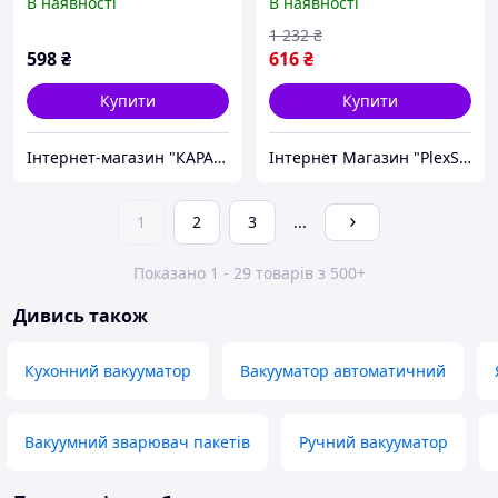
В наявності
В наявності
пакування, XXK
Вакууматор від мережі,
CQS
1 232
₴
598
₴
616
₴
Купити
Купити
Інтернет-магазин "КАРАПУЗИК"
Інтернет Магазин "PlexStore"
1
2
3
...
Показано 1 - 29 товарів з 500+
Дивись також
Кухонний вакууматор
Вакууматор автоматичний
Вакуумний зварювач пакетів
Ручний вакууматор