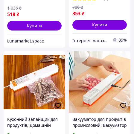
706
₴
1 036
₴
353
₴
518
₴
Купити
Купити
89%
Інтернет-магазин 1001 Дрібниця
Lunamarket.space
Кухонний запайщик для
Вакууматор для продуктів
продуктів, Домашній
промисловий, Вакууматор
апарат для вакуумного
для продуктів домашній,