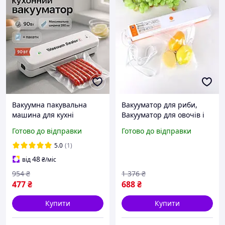
Вакуумна пакувальна
Вакууматор для риби,
машина для кухні
Вакууматор для овочів і
VACUUM, Апарат для
фруктів, Потужний
Готово до відправки
Готово до відправки
вакуумування, Апарат
вакууматор, Настільні
вакуумного пакування FV-
пакувальники, FBK
5.0
(1)
93
48
від
₴
/міс
954
₴
1 376
₴
477
₴
688
₴
Купити
Купити