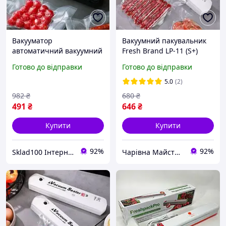
Вакууматор
Вакуумний пакувальник
автоматичний вакуумний
Fresh Brand LP-11 (S+)
пакувальник для
White
Готово до відправки
Готово до відправки
зберігання продуктів
VACUUM SEALER LP-11 (S+)
5.0
(2)
компактний для
982
₴
680
₴
запаювання пакетів
491
₴
646
₴
Купити
Купити
92%
92%
Sklad100 Інтернет -магазин доступних товарів для дому та всієї сім'ї.
Чарівна Майстерня