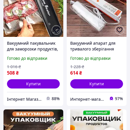
Вакуумний пакувальник
Вакуумний апарат для
для заморозки продуктів,
тривалого зберігання
Вакуумний пакувальник
продуктів, Хороший
Готово до відправки
Готово до відправки
для ягід, Автоматична
вакууматор для дому,
вакуумна машина, MTS
Вакуумат Готово до
1 016
₴
1 228
₴
відправки
508
₴
614
₴
Купити
Купити
88%
97%
Інтернет Магазин "StepShop"
Интернет-магазин "АТМ"