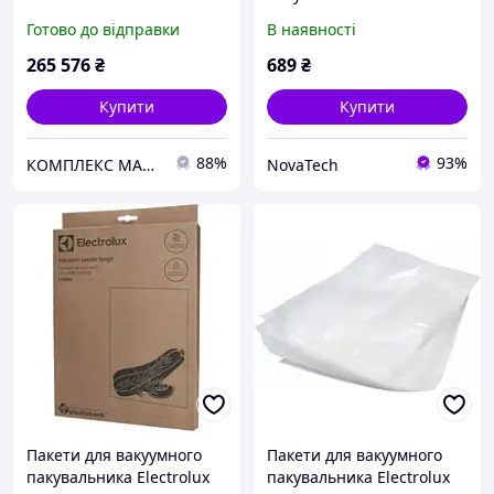
66771
EVSRB1 50шт (900923510)
Готово до відправки
В наявності
265 576
₴
689
₴
Купити
Купити
88%
93%
КОМПЛЕКС МАРКЕТ
NovaTech
Пакети для вакуумного
Пакети для вакуумного
пакувальника Electrolux
пакувальника Electrolux