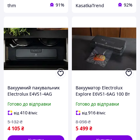
91%
92%
thm
KasatkaTrend
Вакуумний пакувальник
Вакууматор Electrolux
Electrolux E4VS1-4AG
Explore E6VS1-6AG 100 Вт
pelican
pelican
Готово до відправки
Готово до відправки
410
916
від
₴
/міс
від
₴
/міс
5 132
₴
8 098
₴
4 105
₴
5 499
₴