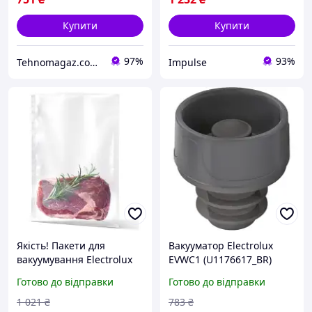
Купити
Купити
97%
93%
Tehnomagaz.com.ua - це передовий інтернет-магазин, спеціалізуючийся на продажу техніки
Impulse
Якість! Пакети для
Вакууматор Electrolux
вакуумування Electrolux
EVWC1 (U1176617_BR)
EVSRB1 - Гарантія! Сервіс!
Готово до відправки
Готово до відправки
1 021
₴
783
₴