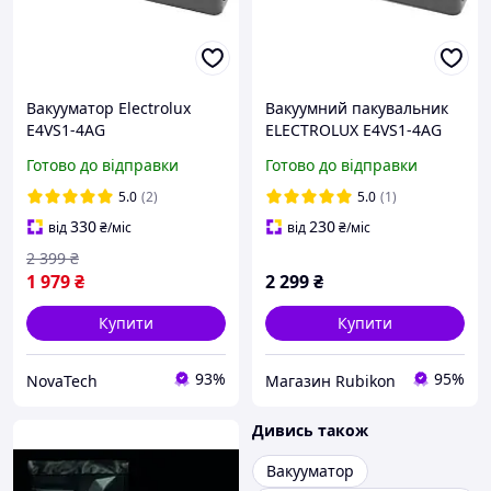
Вакууматор Electrolux
Вакуумний пакувальник
E4VS1-4AG
ELECTROLUX E4VS1-4AG
Готово до відправки
Готово до відправки
5.0
(2)
5.0
(1)
330
230
від
₴
/міс
від
₴
/міс
2 399
₴
1 979
₴
2 299
₴
Купити
Купити
93%
95%
NovaTech
Магазин Rubikon
Дивись також
Вакууматор