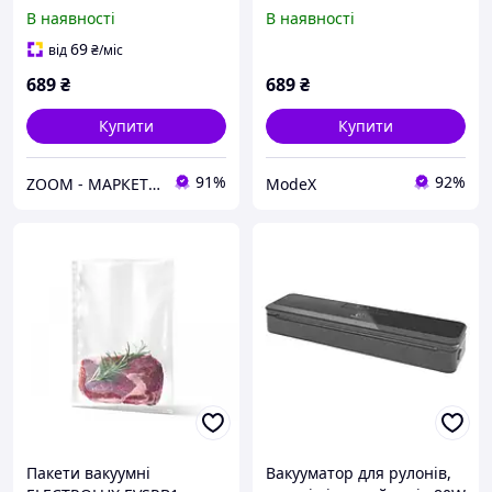
EVSRB1 50шт (900923510)
EVSRB1 50шт (900923510)
В наявності
В наявності
69
від
₴
/міс
689
₴
689
₴
Купити
Купити
91%
92%
ZOOM - МАРКЕТ ЦИФРОВОЇ ТЕХНІКИ
ModeX
Пакети вакуумні
Вакууматор для рулонів,