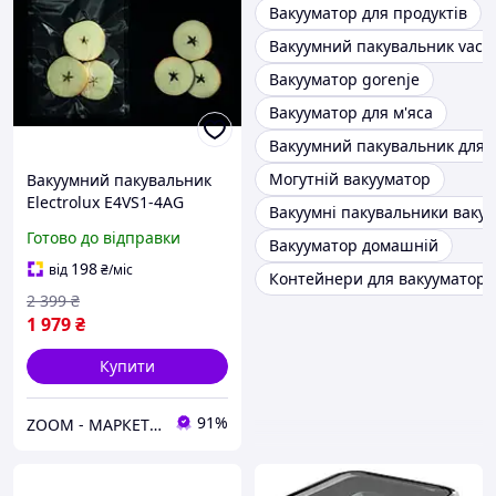
Вакууматор для продуктів
Вакуумний пакувальник vacu
Вакууматор gorenje
Вакууматор для м'яса
Вакуумний пакувальник для 
Могутній вакууматор
Вакуумний пакувальник
Electrolux E4VS1-4AG
Вакуумні пакувальники ваку
Готово до відправки
Вакууматор домашній
198
від
₴
/міс
Контейнери для вакууматора
2 399
₴
1 979
₴
Купити
91%
ZOOM - МАРКЕТ ЦИФРОВОЇ ТЕХНІКИ