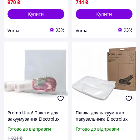
970
₴
744
₴
Купити
Купити
93%
93%
Vuma
Vuma
Promo Ціна! Пакети для
Плівка для вакуумного
вакуумування Electrolux
пакувальника Electrolux
EVSRR1 - тільки на
EVSRB1
Готово до відправки
Готово до відправки
ZaGrosh.com.ua
1 021
₴