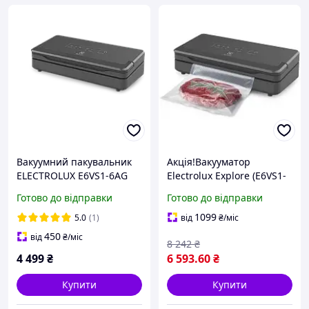
Вакуумний пакувальник
Акція!Вакууматор
ELECTROLUX E6VS1-6AG
Electrolux Explore (E6VS1-
6AG)/купуй на KasaTochka
Готово до відправки
Готово до відправки
1099
5.0
(1)
від
₴
/міс
450
від
₴
/міс
8 242
₴
4 499
₴
6 593
.60
₴
Купити
Купити