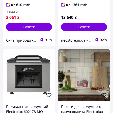
+10 пакетів, пластик,
610
1364
від
₴
/міс
від
₴
/міс
чорний Офіційний
3 844
₴
3 661
₴
13 640
₴
Купити
Купити
91%
92%
Сила природи - Здорова Родина
neostore.in.ua - інтернет магазин
Пакувальник вакуумний
Пакети для вакуумного
Electrolux 602178 MO-
пакувальника Electrolux