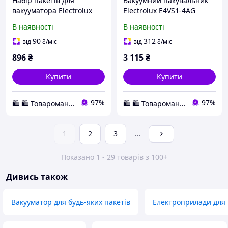
Набір пакетів для
Вакуумний пакувальник
вакууматора Electrolux
Electrolux E4VS1-4AG
EVSRB1 рулон 6м
сірий автоматичний
В наявності
В наявності
поліетилен харчовий для
вакууматор для продуктів
зберігання заморозки
та 10 пакетів у наборі
90
312
від
₴
/міс
від
₴
/міс
продуктів
896
₴
3 115
₴
Купити
Купити
97%
97%
🛍️ 🛍️ Товароманія 🛍️ 🛍️
🛍️ 🛍️ Товароманія 🛍️ 🛍️
1
2
3
...
Показано 1 - 29 товарів з 100+
Дивись також
Вакууматор для будь-яких пакетів
Електроприлади для 