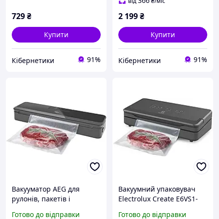
366
від
₴
/міс
729
₴
2 199
₴
Купити
Купити
91%
91%
Кібернетики
Кібернетики
Вакууматор AEG для
Вакуумний упаковувач
рулонів, пакетів і
Electrolux Create E6VS1-
контейнерів, 80Вт, 30см,
6AG (900923300)
Готово до відправки
Готово до відправки
електронне керування,