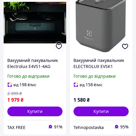
Вакуумний пакувальник
Вакуумний пакувальник
Electrolux E4VS1-4AG
ELECTROLUX EVSK1
Готово до відправки
Готово до відправки
198
158
від
₴
/міс
від
₴
/міс
2 399
₴
1 979
₴
1 580
₴
Купити
Купити
91%
95%
TAX FREE
Tehnopostavka