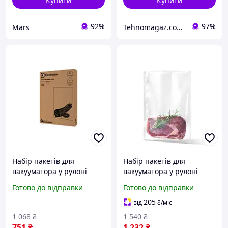
Купити
Купити
92%
97%
Mars
Tehnomagaz.com.ua - це передовий інтернет-магазин, спеціалізуючийся на продажу техніки
Набір пакетів для
Набір пакетів для
вакууматора у рулоні
вакууматора у рулоні
Electrolux EVSRB1 mayak
Electrolux EVSRB1 impulse
Готово до відправки
Готово до відправки
205
від
₴
/міс
1 068
₴
1 540
₴
751
₴
1 232
₴