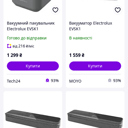
Вакуумний пакувальник
Вакууматор Electrolux
Electrolux EVSK1
EVSK1
Ecosystem
Готово до відправки
В наявності
216
від
₴
/міс
1 299
₴
1 559
₴
Купити
Купити
93%
93%
Tech24
MOYO