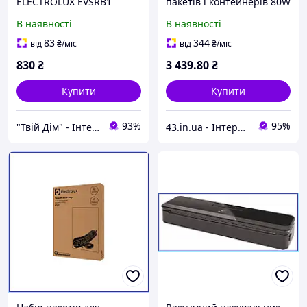
ELECTROLUX EVSRB1
пакетів і контейнерів 80W
30см електронне
В наявності
В наявності
керування +10 пакетів
пластик чорний E4VS1-
83
344
від
₴
/міс
від
₴
/міс
4AG Electrolux
830
₴
3 439
.80
₴
Купити
Купити
93%
95%
"Твій Дім" - Інтернет-гіпермаркет
43.in.ua - Інтернет-магазин з широким асортиментом різних товарів для Вашого життя та комфорту