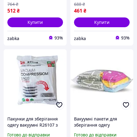
764
₴
688
₴
512
₴
461
₴
Купити
Купити
93%
93%
zabka
zabka
Пакунки для зберігання
Вакуумні пакети для
одягу вакуумні R26107 з
зберігання одягу
насосом, 8 штук.
70х100см
Готово до відправки
Готово до відправки