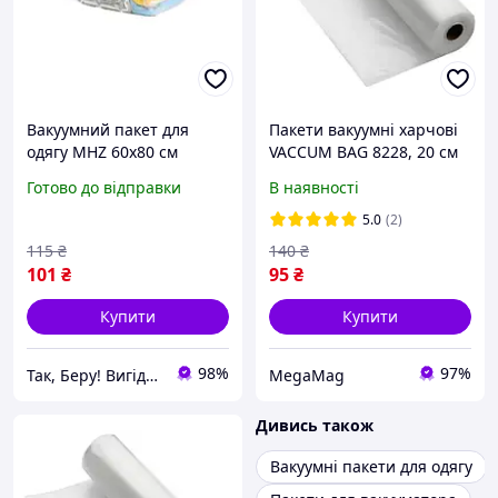
Вакуумний пакет для
Пакети вакуумні харчові
одягу MHZ 60х80 см
VACCUM BAG 8228, 20 см
(TB003735)
Готово до відправки
В наявності
5.0
(2)
115
₴
140
₴
101
₴
95
₴
Купити
Купити
98%
97%
Так, Беру! Вигідні онлайн-покупки
MegaMag
Дивись також
Вакуумні пакети для одягу