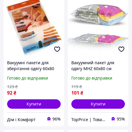
Вакуумні пакети для
Вакуумний пакет для
зберігання одягу 60х80
одягу MHZ 60х80 см
см. Хіт продажу!
(TP003735)
Готово до відправки
Готово до відправки
123
₴
115
₴
92
₴
101
₴
Купити
Купити
96%
95%
Дім і Комфорт
TopPrice | Товари за ТОП-ціною