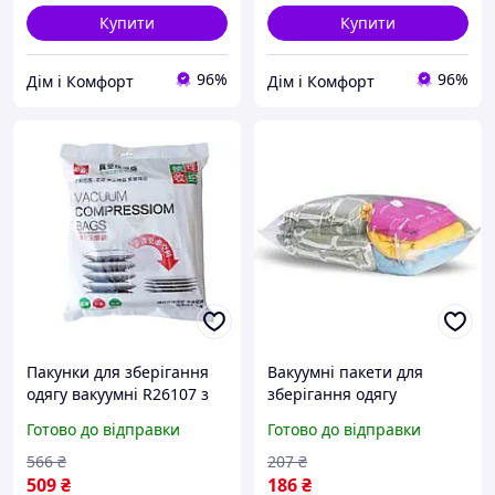
Купити
Купити
96%
96%
Дім і Комфорт
Дім і Комфорт
Пакунки для зберігання
Вакуумні пакети для
одягу вакуумні R26107 з
зберігання одягу
насосом, 8 штук.
70х100см
Готово до відправки
Готово до відправки
566
₴
207
₴
509
₴
186
₴