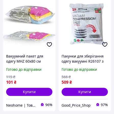
Вакуумний пакет для
Пакунки для зберігання
одягу MHZ 60х80 см
одягу вакуумні R26107 з
(N003735)
насосом, 8 штук.
Готово до відправки
Готово до відправки
115
₴
566
₴
101
₴
509
₴
Купити
Купити
96%
97%
Neohome | Товари для дому та дачі
Good_Price_Shop