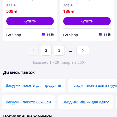
566
₴
207
₴
509
₴
186
₴
Купити
Купити
98%
98%
Go-Shop
Go-Shop
1
2
3
...
Показано 1 - 29 товарів з 200+
Дивись також
Вакуумні пакети для продуктів
Гладкі пакети для вакуу
Вакуумні пакети 60х80см
Вакуумні мішки для одягу
Популярні виробники