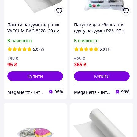
Пакети вакуумні харчові
Пакунки для зберігання
VACCUM BAG 8228, 20 см
одягу вакуумні R26107 з
насосом, 8 штук.
В наявності
В наявності
5.0
(3)
5.0
(1)
140
₴
460
₴
95
₴
365
₴
Купити
Купити
96%
96%
MegaHertz - Інтернет магазин електроніки
MegaHertz - Інтернет магазин електроніки