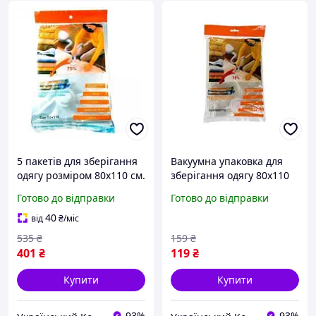
5 пакетів для зберігання
Вакуумна упаковка для
одягу розміром 80х110 см.
зберігання одягу 80х110
ukr koshik (41-339-85)
см. ukr koshik (41-339-85)
Готово до відправки
Готово до відправки
40
від
₴
/міс
535
₴
159
₴
401
₴
119
₴
Купити
Купити
93%
93%