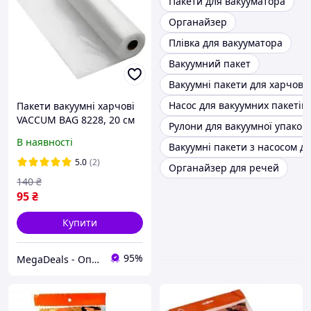
Пакети для вакууматора
Органайзер
Плівка для вакууматора
Вакуумний пакет
Вакуумні пакети для харчови
Насос для вакуумних пакетів
Пакети вакуумні харчові
VACCUM BAG 8228, 20 см
Рулони для вакуумної упаков
В наявності
Вакуумні пакети з насосом дл
5.0
(2)
Органайзер для речей
140
₴
95
₴
Купити
95%
MegaDeals - Оптовий інтернет магазин