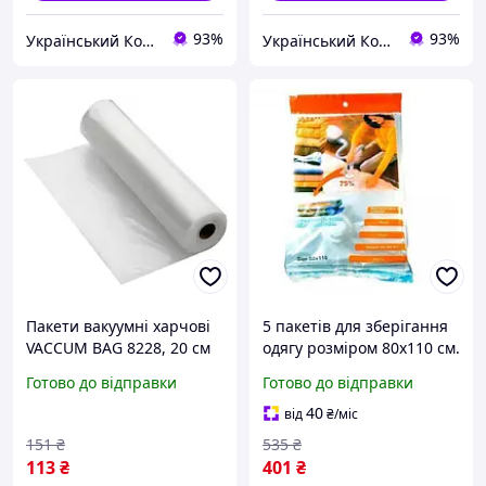
93%
93%
Український Кошик
Український Кошик
Пакети вакуумні харчові
5 пакетів для зберігання
VACCUM BAG 8228, 20 см
одягу розміром 80х110 см.
Хіт продажу!
Хіт продажу!
Готово до відправки
Готово до відправки
40
від
₴
/міс
151
₴
535
₴
113
₴
401
₴