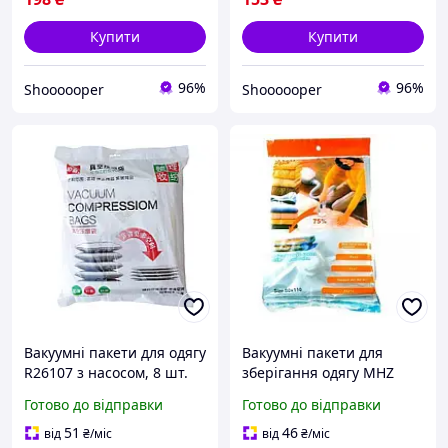
Купити
Купити
96%
96%
Shoooooper
Shoooooper
Вакуумні пакети для одягу
Вакуумні пакети для
R26107 з насосом, 8 шт.
зберігання одягу MHZ
3958393 zabka
80х110см, 5 шт 3958393
Готово до відправки
Готово до відправки
zabka
51
46
від
₴
/міс
від
₴
/міс