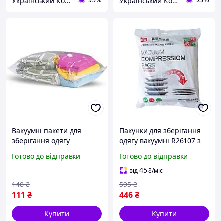
Український Кошик
Український Кошик
Вакуумні пакети для
Пакунки для зберігання
зберігання одягу
одягу вакуумні R26107 з
70х100см ukr koshik (41-
насосом, 8 штук. ukr
Готово до відправки
Готово до відправки
339-85)
koshik (41-339-85)
45
від
₴
/міс
148
₴
595
₴
111
₴
446
₴
Купити
Купити