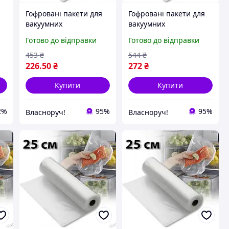
Гофровані пакети для
Гофровані пакети для
вакуумних
вакуумних
пакувальників
пакувальників 25 см 5
Готово до відправки
Готово до відправки
ля
універсальні для
метрів для зберігання
зберігання продуктів
продуктів захисту від
453
₴
544
₴
захисту від псування
псування
226
.50
₴
272
₴
Купити
Купити
2%
95%
95%
Власноруч!
Власноруч!