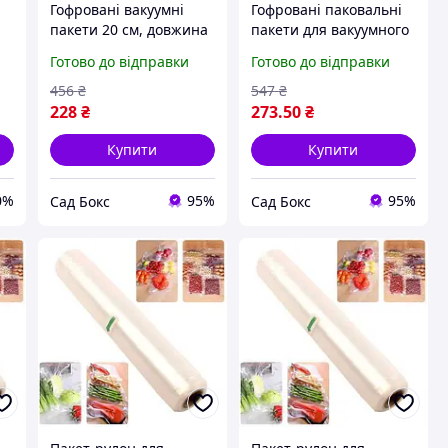
Гофровані вакуумні
Гофровані паковальні
пакети 20 см, довжина
пакети для вакуумного
5 метрів для захисту
пристрою завширшки
Готово до відправки
Готово до відправки
продуктів і
25 см завдовжки 5
продовження свіжості
метрів
456
₴
547
₴
228
₴
273
.50
₴
Купити
Купити
0%
95%
95%
Сад Бокс
Сад Бокс