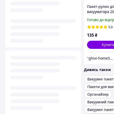
Пакет-рулон д
вакууматора 2
Готово до відп
5.0
135
₴
Купит
"ghivi-home588": Товари для дому, перевірені часом!
Дивись також
Органайзер
Вакуумний пак