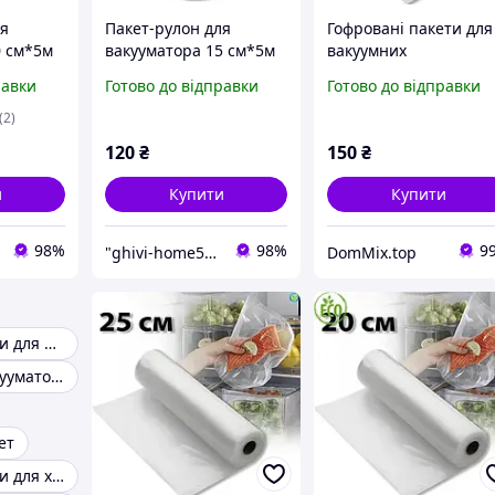
ля
Пакет-рулон для
Гофровані пакети для
0 см*5м
вакууматора 15 см*5м
вакуумних
пакувальників 20 см /
равки
Готово до відправки
Готово до відправки
метрів
(2)
120
₴
150
₴
и
Купити
Купити
98%
98%
9
"ghivi-home588": Товари для дому, перевірені часом!
DomMix.top
Вакуумні пакети для одягу
Пакети для вакууматора
ет
Вакуумні пакети для харчових продуктів