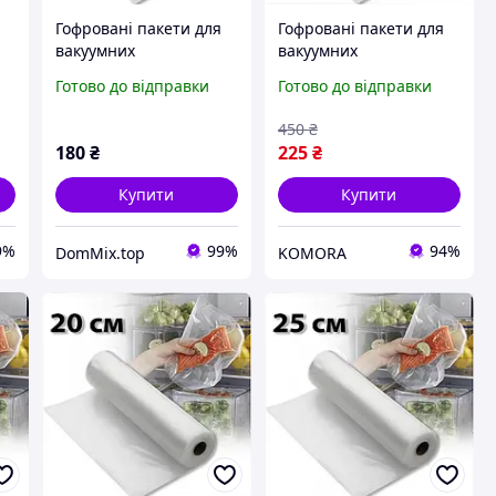
Гофровані пакети для
Гофровані пакети для
вакуумних
вакуумних
 5
пакувальників 25 см / 5
пакувальників
Готово до відправки
Готово до відправки
метрів
універсальні для
зберігання продуктів і
450
₴
продовження свіжості
180
₴
225
₴
Купити
Купити
9%
99%
94%
DomMix.top
KOMORA