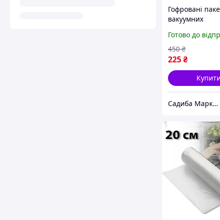
Гофровані паке
вакуумних
пакувальників 
Готово до відп
метрів для збе
продуктів захис
450
₴
псування
225
₴
Купит
Садиба Маркет