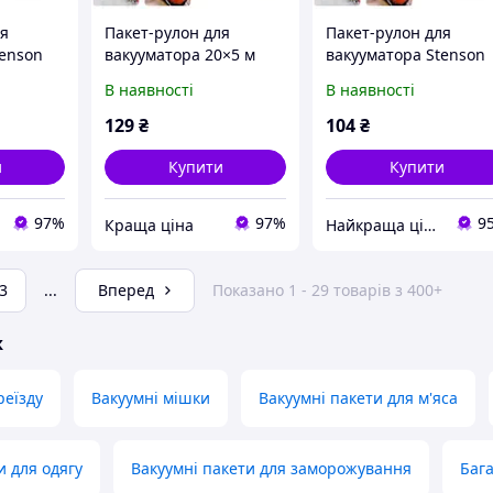
ля
Пакет-рулон для
Пакет-рулон для
tenson
вакууматора 20×5 м
вакууматора Stenson
лон)
Stenson R95564-20
20×300 см (нейлон)
В наявності
В наявності
R91753-3
129
₴
104
₴
и
Купити
Купити
97%
97%
9
Краща ціна
Найкраща ціна
3
...
Вперед
Показано 1 - 29 товарів з 400+
ж
реїзду
Вакуумні мішки
Вакуумні пакети для м'яса
и для одягу
Вакуумні пакети для заморожування
Бага