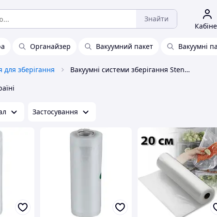
Знайти
Кабіне
ра
Органайзер
Вакуумний пакет
Вакуумні п
 для зберігання
Вакуумні системи зберігання Stenson
раїні
ал
Застосування