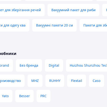
ет для зберігання речей
Вакуумний пакет для риби
и для одягу єва
Вакуумні пакети 20 см
Пакети для зб
иробники
brand
Без бренда
Digital
Huizhou Shunzhou Tec
производство
MHZ
RUHHY
Flextail
Caso
Yato
Besser
PRC