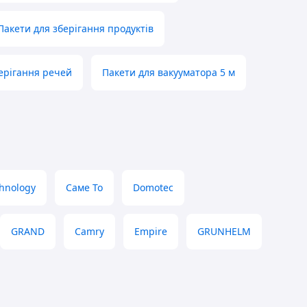
Пакети для зберігання продуктів
ерігання речей
Пакети для вакууматора 5 м
hnology
Саме То
Domotec
GRAND
Camry
Empire
GRUNHELM