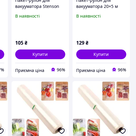
Пакет-рулон для
Пакет-рулон для
вакууматора Stenson
вакууматора 20×5 м
20×300 см (нейлон)
Stenson R95564-20
В наявності
В наявності
R91753-3
105
₴
129
₴
Купити
Купити
7%
96%
96%
Приємна ціна
Приємна ціна