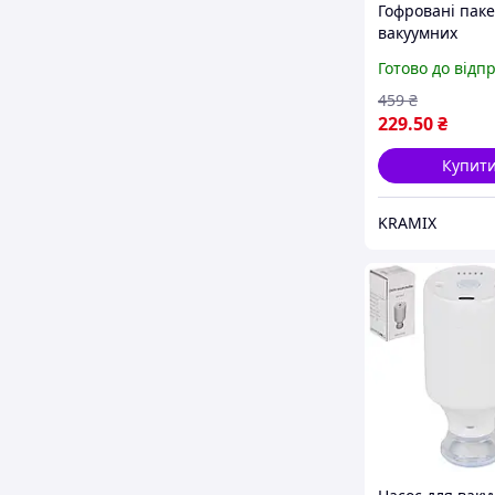
Гофровані паке
вакуумних
пакувальників 
Готово до відп
метрів для збе
продуктів захис
459
₴
псування
229
.50
₴
Купит
KRAMIX