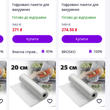
Гофровані пакети для
Гофровані пакети для
вакуумних
вакуумних
5
пакувальників 25 см
пакувальників
Готово до відправки
Готово до відправки
я
універсальні для
універсальні для
довгострокового
зберігання продуктів
542
₴
549
₴
зберігання продуктів
надійні та міцні
271
₴
274
.50
₴
Купити
Купити
5%
95%
100%
Власна справа!
BROSKO