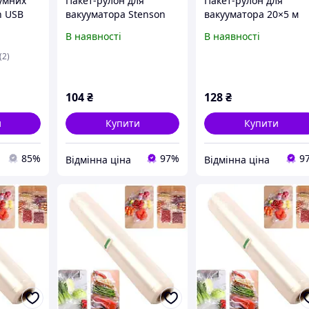
уумних
Пакет-рулон для
Пакет-рулон для
n USB
вакууматора Stenson
вакууматора 20×5 м
 см
20×300 см (нейлон)
Stenson R95564-20
В наявності
В наявності
R91753-3
(2)
104
₴
128
₴
и
Купити
Купити
85%
97%
9
Відмінна ціна
Відмінна ціна