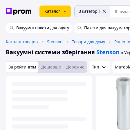
Каталог
В категорії
Вакуумні пакети для одягу
Пакети для вакуумато
Каталог товарів
Stenson
Товари для дому
Рішення
Вакуумні системи зберігання
Stenson
в Ук
За рейтингом
Дешевше
Дорожче
Тип
Матері