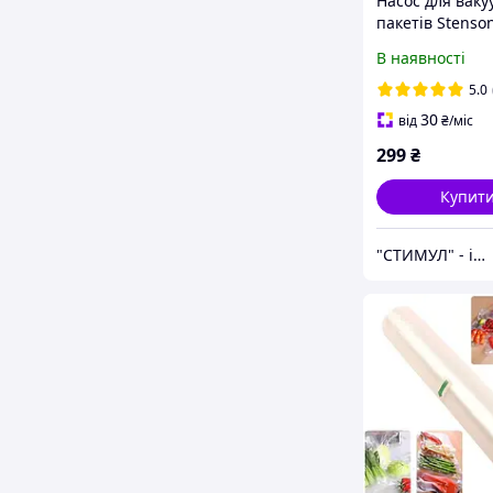
Насос для вак
пакетів Stenso
600 mA, 5.5*12
В наявності
5.0
30
від
₴
/міс
299
₴
Купит
"СТИМУЛ" - інструменти для дому та роботи.