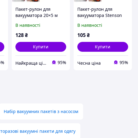
Пакет-рулон для
Пакет-рулон для
вакууматора 20×5 м
вакууматора Stenson
Stenson R95564-20
20×300 см (нейлон)
В наявності
В наявності
R91753-3
128
₴
105
₴
Купити
Купити
5%
95%
95%
Найкраща ціна
Чесна ціна
Набір вакуумних пакетів з насосом
торазові вакуумні пакети для одягу