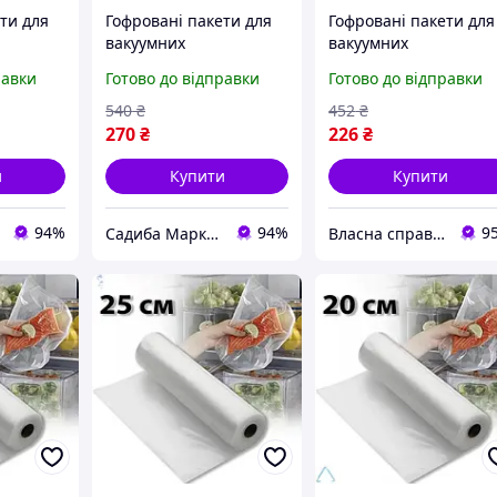
ти для
Гофровані пакети для
Гофровані пакети для
вакуумних
вакуумних
20 см 5
пакувальників 25 см 5
пакувальників 20 см 
равки
Готово до відправки
Готово до відправки
рігання
метрів для зберігання
метрів для зберіганн
ту від
продуктів захисту від
продуктів тривалого
540
₴
452
₴
псування
зберігання
270
₴
226
₴
и
Купити
Купити
94%
94%
9
Садиба Маркет
Власна справа!