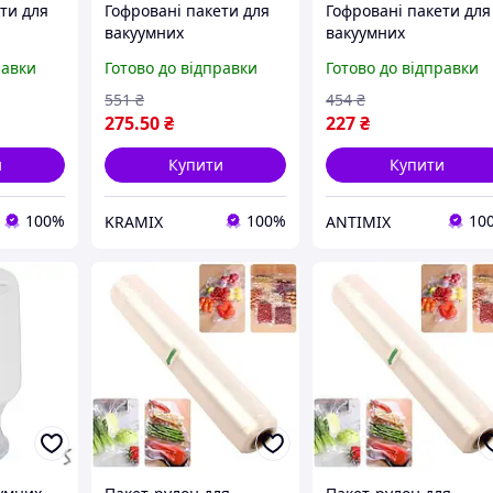
ти для
Гофровані пакети для
Гофровані пакети для
вакуумних
вакуумних
20 см 5
пакувальників
пакувальників
равки
Готово до відправки
Готово до відправки
рігання
універсальні для
універсальні для
ту від
зберігання продуктів
зберігання продуктів
551
₴
454
₴
міцні та надійні
20 см 5 метрів
275
.50
₴
227
₴
и
Купити
Купити
100%
100%
10
KRAMIX
ANTIMIX