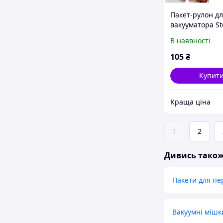
Пакет-рулон д
вакууматора S
20×300 см (ней
В наявності
R91753-3
105
₴
Купит
Краща ціна
1
2
Дивись тако
Пакети для пе
Вакуумні мішк