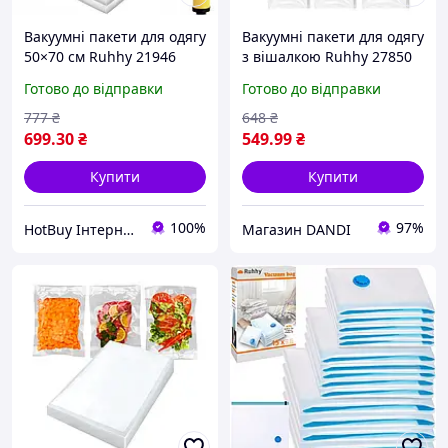
Вакуумні пакети для одягу
Вакуумні пакети для одягу
50×70 см Ruhhy 21946
з вішалкою Ruhhy 27850
набір 10 шт + ручний
набір 6 шт, 4 розміри,
Готово до відправки
Готово до відправки
насос
герметична застібка +
клапан для пилососа
777
₴
648
₴
699
.30
₴
549
.99
₴
Купити
Купити
100%
97%
HotBuy Інтернет-магазин
Магазин DANDI