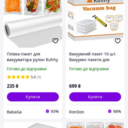
Плівка-пакет для
Вакуумний пакет 10 шт.
вакууматора рулон Ruhhy
Вакуумні пакети для
10313 28х600см
одягу, набір з 10
Готово до відправки
Готово до відправки
шт+насос
5.0
(3)
235
₴
699
₴
Купити
Купити
93%
98%
BabaGa
RonDon