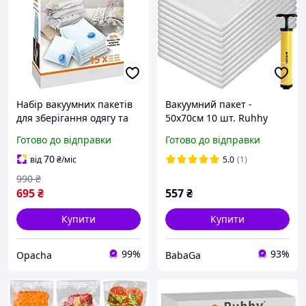
Набір вакуумних пакетів
Вакуумний пакет -
для зберігання одягу та
50х70см 10 шт. Ruhhy
речей 15 шт Ruhhy 22129,
21946
Готово до відправки
Готово до відправки
50х70 60х80 70х100 см
70
від
₴
/міс
5.0
(1)
990
₴
695
₴
557
₴
Купити
Купити
99%
93%
Opacha
BabaGa