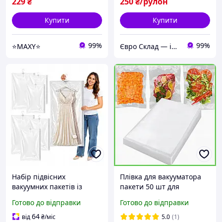
229
₴
250
₴/рулон
Купити
Купити
99%
99%
⭐MAXY⭐
Євро Склад — інтернет-магазин техніки з Європи
Набір підвісних
Плівка для вакууматора
вакуумних пакетів із
пакети 50 шт для
вішалкою Ruhhy 6 шт. для
зберігання продуктів
Готово до відправки
Готово до відправки
одягу та текстилю, 4
захист від вологи та
універсальні розміри
бактерій
64
від
₴
/міс
5.0
(1)