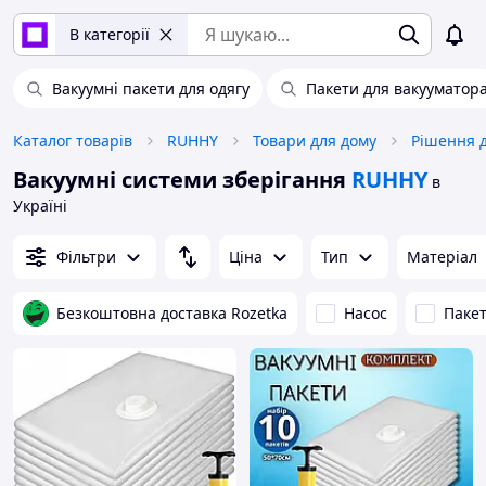
В категорії
Вакуумні пакети для одягу
Пакети для вакууматор
Каталог товарів
RUHHY
Товари для дому
Рішення д
Вакуумні системи зберігання
RUHHY
в
Україні
Фільтри
Ціна
Тип
Матеріал
Безкоштовна доставка Rozetka
Насос
Паке