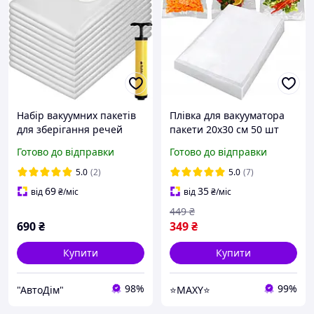
Набір вакуумних пакетів
Плівка для вакууматора
для зберігання речей
пакети 20x30 см 50 шт
Ruhhy 10 шт з насосом 50
Ruhhy 22026
Готово до відправки
Готово до відправки
х 70 см. (21946)
5.0
(2)
5.0
(7)
69
35
від
₴
/міс
від
₴
/міс
449
₴
690
₴
349
₴
Купити
Купити
98%
99%
"АвтоДім"
⭐MAXY⭐