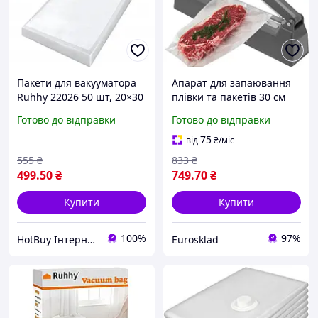
Пакети для вакууматора
Апарат для запаювання
Ruhhy 22026 50 шт, 20×30
плівки та пакетів 30 см
см, рифлені, харчові
Ruhhy (26104) 300 Вт
Готово до відправки
Готово до відправки
75
від
₴
/міс
555
₴
833
₴
499
.50
₴
749
.70
₴
Купити
Купити
100%
97%
HotBuy Інтернет-магазин
Eurosklad