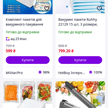
Комплект пакетів для
Вакуумні пакети Ruhhy
вакуумного пакування
22129 15 шт, 3 розміри,
зберігання одягу та
економія місця
Готово до відправки
Готово до відправки
речей 10шт багаторазові
вакуумні пакети для
25
від
₴
/міс
подорожей
799
₴
888
₴
599
₴
799
.20
₴
Купити
Купити
98%
100%
MilitariPro
HotBuy Інтернет-магазин