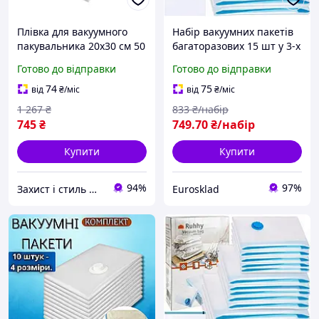
Плівка для вакуумного
Набір вакуумних пакетів
пакувальника 20х30 см 50
багаторазових 15 шт у 3-х
шт. для зберігання
розмірах Ruhhy (22129)
Готово до відправки
Готово до відправки
продуктів прозора Ruhhy
HE0165
74
75
від
₴
/міс
від
₴
/міс
1 267
₴
833
₴/набір
745
₴
749
.70
₴/набір
Купити
Купити
94%
97%
Захист і стиль — в одному магазині
Eurosklad