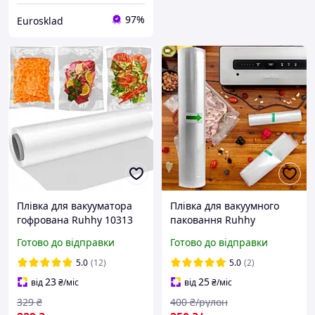
97%
Eurosklad
Плівка для вакууматора
Плівка для вакуумного
гофрована Ruhhy 10313
паковання Ruhhy
(26077) рулон 28х600см
10313/Camry CR 4470.2
Готово до відправки
Готово до відправки
(28x600 см, рельєфна, для
всіх типів вакууматорів)
5.0
(12)
5.0
(2)
23
25
від
₴
/міс
від
₴
/міс
329
₴
400
₴/рулон