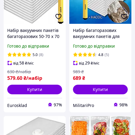
Набір вакуумних пакетів
Набір багаторазових
багаторазових 50-70 х 70
вакуумних пакетів для
см 10 шт з насосом Ruhhy
зберігання верхнього
Готово до відправки
Готово до відправки
(21946)
одягу та речей і зимових
комплектів пакетів 10 шт.
5.0
(8)
4.8
(5)
58
29
від
₴
/міс
від
₴
/міс
630
₴/набір
989
₴
579
.60
₴/набір
689
₴
Купити
Купити
97%
98%
Eurosklad
MilitariPro