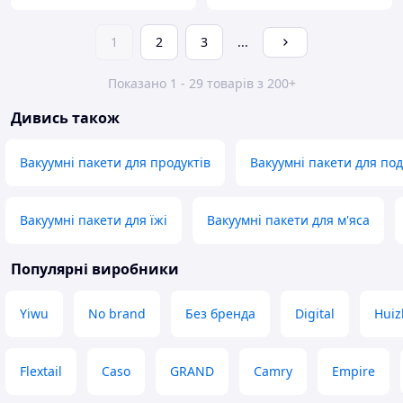
1
2
3
...
Показано 1 - 29 товарів з 200+
Дивись також
Вакуумні пакети для продуктів
Вакуумні пакети для по
Вакуумні пакети для їжі
Вакуумні пакети для м'яса
Популярні виробники
Yiwu
No brand
Без бренда
Digital
Huiz
Flextail
Caso
GRAND
Camry
Empire