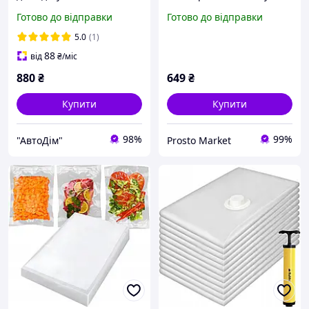
білизни Ruhhy 15 шт 3
50×70 см 10 шт з насосом
Готово до відправки
Готово до відправки
універсальних розміри
для зберігання одягу
50x70, 60x80, 70x100 см
(21946)
5.0
(1)
(22129)
88
від
₴
/міс
880
₴
649
₴
Купити
Купити
98%
99%
"АвтоДім"
Prosto Market