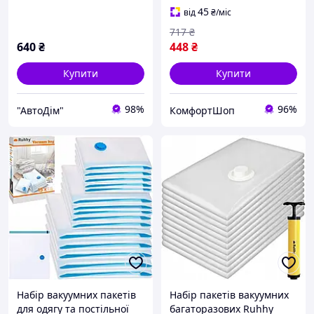
(27850)
45
від
₴
/міс
717
₴
640
₴
448
₴
Купити
Купити
98%
96%
"АвтоДім"
КомфортШоп
Набір вакуумних пакетів
Набір пакетів вакуумних
для одягу та постільної
багаторазових Ruhhy