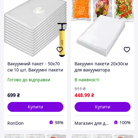
Вакуумний пакет - 50x70
Вакуумні пакети 20х30см
см 10 шт. Вакуумні пакети
для вакууматора
для одягу, набір з 10
комплект 50 шт Ruhhy
Готово до відправки
В наявності
шт+насос
22026
511
₴
699
₴
448
.99
₴
Купити
Купити
98%
100%
RonDon
Магазин для дорослих