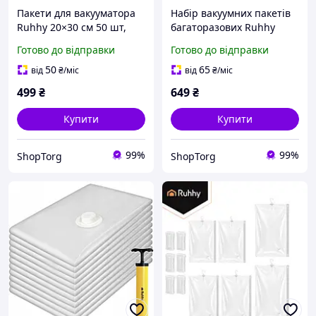
Пакети для вакууматора
Набір вакуумних пакетів
Ruhhy 20×30 см 50 шт,
багаторазових Ruhhy
рулонна плівка для
50×70 см 10 шт з насосом
Готово до відправки
Готово до відправки
вакуумного пакування
для одягу та зберігання
(22026)
(21946)
50
65
від
₴
/міс
від
₴
/міс
499
₴
649
₴
Купити
Купити
99%
99%
ShopTorg
ShopTorg