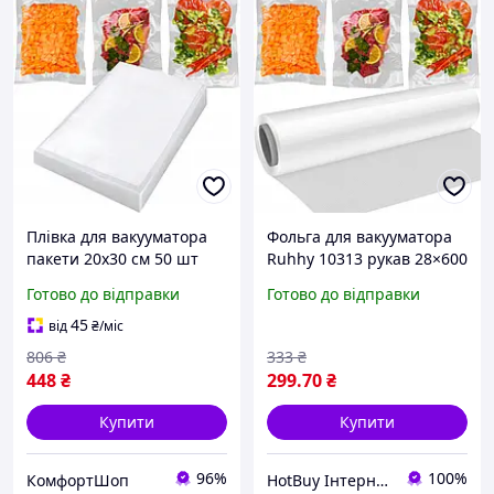
Плівка для вакууматора
Фольга для вакууматора
пакети 20x30 см 50 шт
Ruhhy 10313 рукав 28×600
для зберігання продуктів
см, рифлений, харчовий
Готово до відправки
Готово до відправки
захист від вологи та
бактерій
45
від
₴
/міс
806
₴
333
₴
448
₴
299
.70
₴
Купити
Купити
96%
100%
КомфортШоп
HotBuy Інтернет-магазин