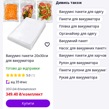
Дивись також
Вакуумні пакети для одягу
Пакети для вакууматора
Плівка для вакууматора
Органайзер для одягу
Вакуумний пакет
Насос для вакуумних пакетів
Вакуумні пакети для харчови
Вакуумні пакети 20х30см
для вакууматора
Рулон для вакууматора
комплект 50 шт Ruhhy
Готово до відправки
Пакети рулони для вакуумат
(22026)
5.0
(1)
Рукав для вакууматора
35
від
₴
/міс
397
.04
₴/комплект
349
.40
₴/комплект
Купити