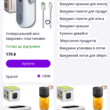
Вакуумні кришки для консер
Вакуумні пакети для продукті
Вакуумні пакети для м'яса
Вакуумні кришки
Кухонні девайси
Універсальний міні-
зварювач пластикових
Зберігання продуктів
пакетів для
Готово до відправки
Вакуумна упаковка в лотки
консервування з 3
вакуумними пакетами, 2-
179
₴
Вакуумний лоток для зберіга
в-1
Купити
100%
SpaceX