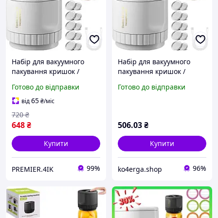
Набір для вакуумного
Набір для вакуумного
пакування кришок /
пакування кришок /
банок XL-856
банок XL-856
Готово до відправки
Готово до відправки
65
від
₴
/міс
720
₴
648
₴
506
.03
₴
Купити
Купити
99%
96%
PREMIER.4IK
ko4erga.shop