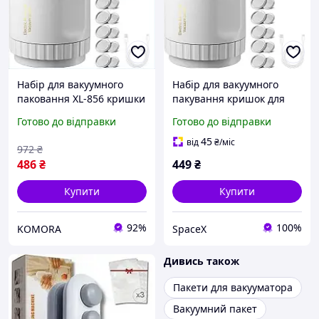
Набір для вакуумного
Набір для вакуумного
паковання XL-856 кришки
пакування кришок для
для зберігання продуктів
банок XL-856 -
Готово до відправки
Готово до відправки
і збереження свіжості на
універсальний комплект
кухні
45
від
₴
/міс
972
₴
486
₴
449
₴
Купити
Купити
92%
100%
KOMORA
SpaceX
Дивись також
Пакети для вакууматора
Вакуумний пакет