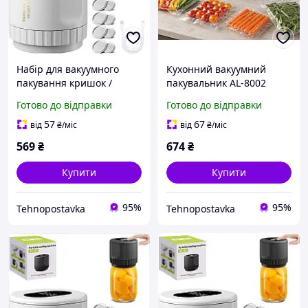
Набір для вакуумного
Кухонний вакуумний
пакування кришок /
пакувальник AL-8002
банок XL-856
Чорний/побутовий
Готово до відправки
Готово до відправки
вакуумний пакувальник
для харчових продуктів з
57
67
від
₴
/міс
від
₴
/міс
дисплеєм / Вакууматор +
569
₴
674
₴
Купити
Купити
95%
95%
Tehnopostavka
Tehnopostavka