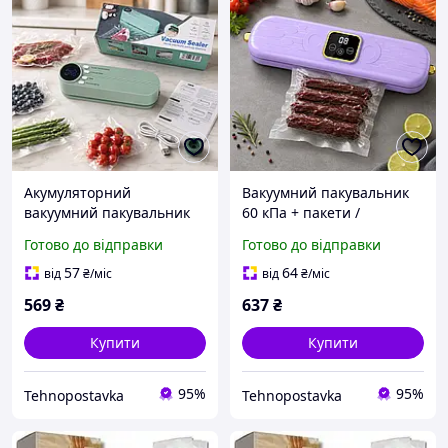
Акумуляторний
Вакуумний пакувальник
вакуумний пакувальник
60 кПа + пакети /
Vacuum Sealer
Вакуумний пакувальник
Готово до відправки
Готово до відправки
для зберігання харчових
продуктів 2 режими:
57
64
від
₴
/міс
від
₴
/міс
одинарне запаювання,
569
₴
637
₴
Купити
Купити
95%
95%
Tehnopostavka
Tehnopostavka