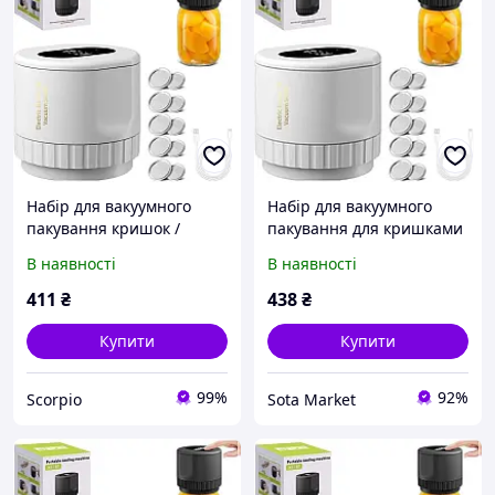
Набір для вакуумного
Набір для вакуумного
пакування кришок /
пакування для кришками
банок XL-856
для банок XL-856
В наявності
В наявності
411
₴
438
₴
Купити
Купити
99%
92%
Scorpio
Sota Market