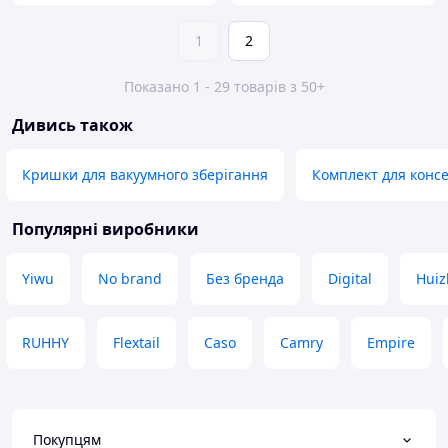
1
2
Показано 1 - 29 товарів з 50+
Дивись також
Кришки для вакуумного зберігання
Комплект для конс
Популярні виробники
Yiwu
No brand
Без бренда
Digital
Huiz
RUHHY
Flextail
Caso
Camry
Empire
Покупцям