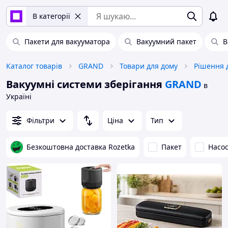
В категорії
Пакети для вакууматора
Вакуумний пакет
В
Каталог товарів
GRAND
Товари для дому
Рішення 
Вакуумні системи зберігання
GRAND
в
Україні
Фільтри
Ціна
Тип
Безкоштовна доставка Rozetka
Пакет
Насо