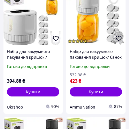
Набір для вакуумного
Набір для вакуумного
пакування кришок /
паковання кришок/ банок
банок XL-856
XL-856 ущільнювальна
Готово до відправки
Готово до відправки
машина для
продовження терміну
532
.98
₴
зберігання
394
.88
₴
423
₴
Купити
Купити
90%
87%
Ukrshop
AmmuNation