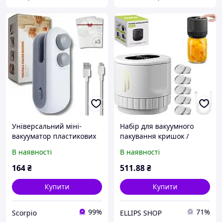
Універсальний міні-
Набір для вакуумного
вакууматор пластикових
пакування кришок /
пакетів для
банок XL-856
В наявності
В наявності
консервування продуктів
харчування
164
₴
511
.88
₴
Купити
Купити
99%
71%
Scorpio
ELLIPS SHOP