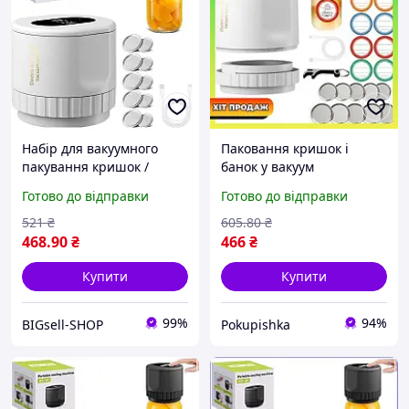
Набір для вакуумного
Паковання кришок і
пакування кришок /
банок у вакуум
банок XL-856
Готово до відправки
Готово до відправки
521
₴
605
.80
₴
468
.90
₴
466
₴
Купити
Купити
99%
94%
BIGsell-SHOP
Pokupishka