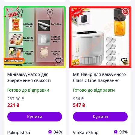
Мінівакууматор для
MK Набір для вакуумного
збереження свіжості
Classic Line пакування
продуктів
кришок та банок
Готово до відправки
Готово до відправки
універсальний
пакувальник для
287
.30
₴
934
₴
збереженн PAP10\W
221
₴
547
₴
Купити
Купити
94%
96%
Pokupishka
VinKateShop