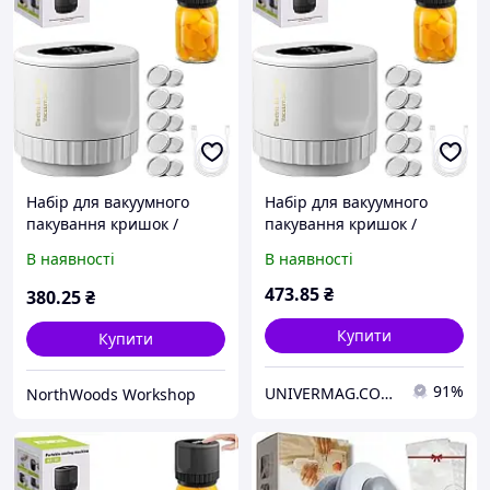
Набір для вакуумного
Набір для вакуумного
пакування кришок /
пакування кришок /
банок XL-856
банок XL-856
В наявності
В наявності
473
.85
₴
380
.25
₴
Купити
Купити
91%
UNIVERMAG.COM.UA - товари для дому та відпочинку
NorthWoods Workshop