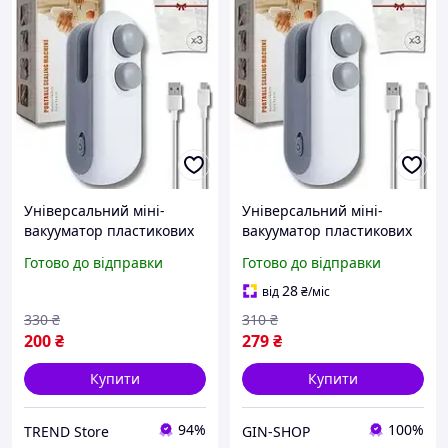
Універсальний міні-
Універсальний міні-
вакууматор пластикових
вакууматор пластикових
пакетів для
пакетів для
Готово до відправки
Готово до відправки
консервування продуктів
консервування продуктів
харчування
харчування
28
від
₴
/міс
330
₴
310
₴
200
₴
279
₴
Купити
Купити
94%
100%
TREND Store
GIN-SHOP