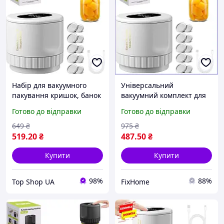
Набір для вакуумного
Універсальний
пакування кришок, банок
вакуумний комплект для
XL-856 top shop ua_
пакування кришок і банок
Готово до відправки
Готово до відправки
XL-856 для збереження
свіжості продуктів
649
₴
975
₴
519
.20
₴
487
.50
₴
Купити
Купити
98%
88%
Top Shop UA
FixHome