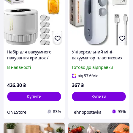
Набір для вакуумного
Універсальний міні-
пакування кришок /
вакууматор пластикових
банок XL-856 Onestore
пакетів для
В наявності
Готово до відправки
37927770
консервування продуктів
харчування
37
від
₴
/міс
426
.30
₴
367
₴
Купити
Купити
83%
95%
ONEStore
Tehnopostavka