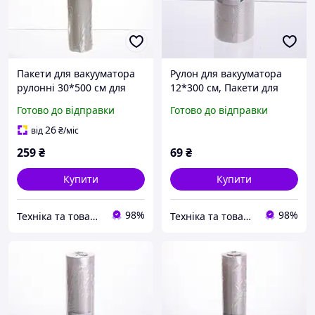
Пакети для вакууматора
Рулон для вакууматора
рулонні 30*500 см для
12*300 см, Пакети для
продуктів, Рулон для
вакуумування продуктів
Готово до відправки
Готово до відправки
вакуумного пакувальника,
рулонні харчові,
Плівка для вакуумування
Вакуумна плівка рукав
26
від
₴
/міс
259
₴
69
₴
Купити
Купити
98%
98%
Техніка та товари для дому
Техніка та товари для дому