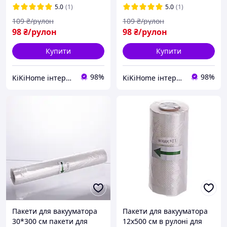
5.0
(1)
5.0
(1)
109
₴/рулон
109
₴/рулон
98
₴/рулон
98
₴/рулон
Купити
Купити
98%
98%
KiKiHome інтернет-магазин якісних товарів для дому
KiKiHome інтернет-магазин якісних товарів для дому
Пакети для вакууматора
Пакети для вакууматора
30*300 см пакети для
12х500 см в рулоні для