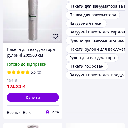
Пакети для вакууматора за 
Плівка для вакууматора
Вакуумний пакет
Вакуумні пакети для харчови
Рулони для вакуумної упаков
Пакети рулони для вакуумат
Пакети для вакууматора
рулонні 20х500 см
Рулон для вакууматора
вакуумні мішки
Готово до відправки
Пакети гофровані
герметичні для
вакуумування продуктів
5.0
(2)
Вакуумні пакети для продукті
зберігання
156
₴
124
.80
₴
Купити
99%
Все для Всіх