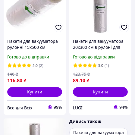
Пакети для вакууматора
Пакети для вакууматора
рулонні 15х500 см
20х300 см в рулоні для
вакуумні мішки
вакуумування продуктів,
Готово до відправки
Готово до відправки
герметичні для
вакуумні пакети
вакуумування продуктів
герметичні для
5.0
(2)
5.0
(1)
зберігання
зберігання їжі
146
₴
123
.75
₴
116
.80
₴
89
.10
₴
Купити
Купити
99%
94%
Все для Всіх
LUGI
Дивись також
Пакети для вакууматора