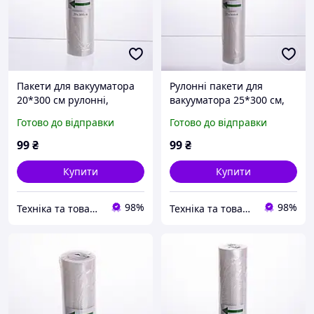
Пакети для вакууматора
Рулонні пакети для
20*300 см рулонні,
вакууматора 25*300 см,
Вакуумні пакети для
Вакуумна плівка рукав
Готово до відправки
Готово до відправки
зберігання продуктів у
для заморожування
рулоні, Вакуумна плівка
зберігання сухих і
99
₴
99
₴
рукав
вологих продуктів
Купити
Купити
98%
98%
Техніка та товари для дому
Техніка та товари для дому