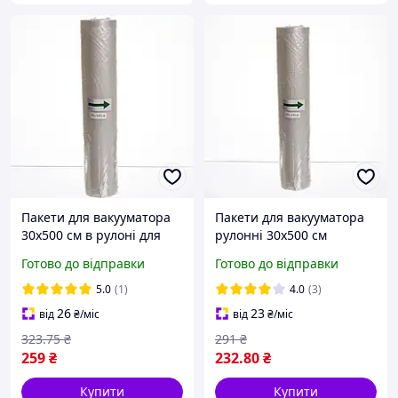
Пакети для вакууматора
Пакети для вакууматора
30х500 см в рулоні для
рулонні 30х500 см
вакуумування продуктів,
вакуумні мішки
Готово до відправки
Готово до відправки
вакуумні пакети
герметичні для
герметичні для
вакуумування продуктів
5.0
(1)
4.0
(3)
зберігання їжі
зберігання
26
23
від
₴
/міс
від
₴
/міс
323
.75
₴
291
₴
259
₴
232
.80
₴
Купити
Купити