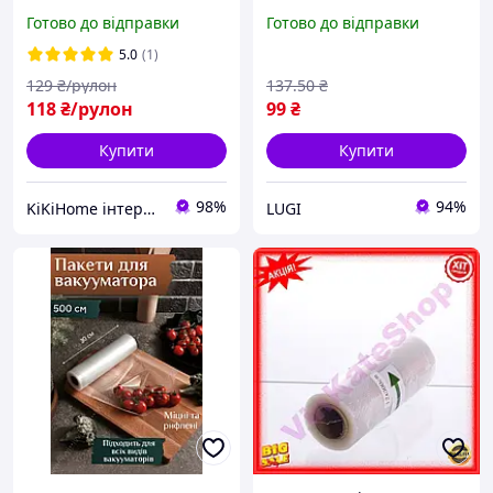
вакуумування продуктів в
вакуумування продуктів,
Готово до відправки
Готово до відправки
рулоні
вакуумні пакети
герметичні для
5.0
(1)
зберігання їжі
129
₴/рулон
137
.50
₴
118
₴/рулон
99
₴
Купити
Купити
98%
94%
KiKiHome інтернет-магазин якісних товарів для дому
LUGI