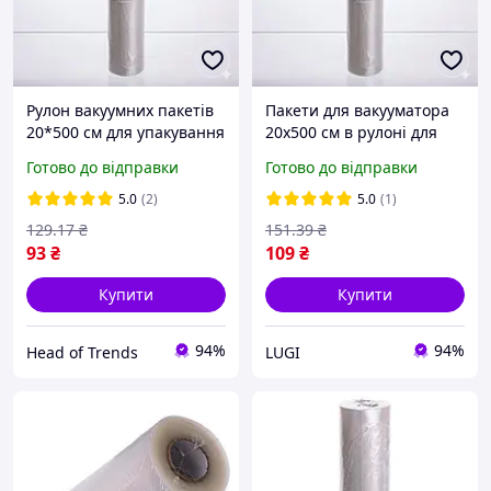
Рулон вакуумних пакетів
Пакети для вакууматора
20*500 см для упакування
20х500 см в рулоні для
продуктів у вакууматорі
вакуумування продуктів,
Готово до відправки
Готово до відправки
вакуумні пакети
герметичні для
5.0
(2)
5.0
(1)
зберігання їжі
129
.17
₴
151
.39
₴
93
₴
109
₴
Купити
Купити
94%
94%
Head of Trends
LUGI