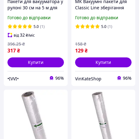
Пакети для вакууматора у
MK Вакуумні пакети для
рулоні 30 см на 5 м для
Classic Line зберігання
харчових продуктів
продуктів 12*4,5 см рулон
Готово до відправки
Готово до відправки
універсальні для м'яса
риби о PAP10\W
5.0
(1)
5.0
(1)
32
від
₴
/міс
396
.25
₴
158
₴
317
₴
129
₴
Купити
Купити
96%
96%
•IVVI•
VinKateShop