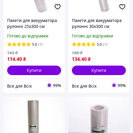
Пакети для вакууматора
Пакети для вакууматора
рулонні 25х300 см
рулонні 30х300 см
вакуумні мішки
вакуумні мішки
Готово до відправки
Готово до відправки
герметичні для
герметичні для
вакуумування продуктів
вакуумування продуктів
5.0
(1)
5.0
(1)
зберігання
зберігання
143
₴
168
₴
114
.40
₴
134
.40
₴
Купити
Купити
99%
99%
Все для Всіх
Все для Всіх