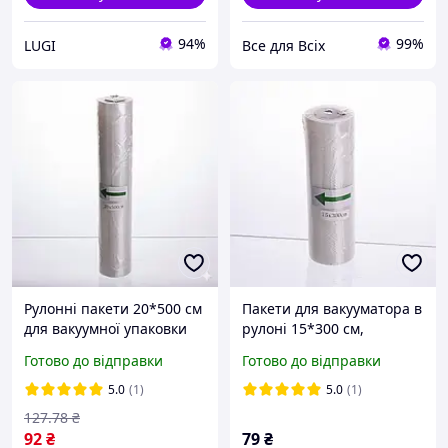
94%
99%
LUGI
Все для Всіх
Рулонні пакети 20*500 см
Пакети для вакууматора в
для вакуумної упаковки
рулоні 15*300 см,
продуктів у вакууматорі
Вакуумні пакети сиру та
Готово до відправки
Готово до відправки
ковбас, Рулон для
вакуумування
5.0
(1)
5.0
(1)
гофрований
127
.78
₴
92
₴
79
₴