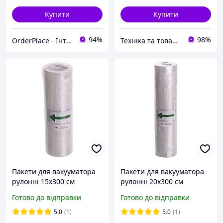
Купити
Купити
94%
98%
OrderPlace - Інтернет-магазин товарів для дому
Техніка та товари для дому
Пакети для вакууматора
Пакети для вакууматора
рулонні 15х300 см
рулонні 20х300 см
вакуумні мішки
вакуумні мішки
Готово до відправки
Готово до відправки
герметичні для
герметичні для
вакуумування продуктів
вакуумування продуктів
5.0
(1)
5.0
(1)
зберігання
зберігання