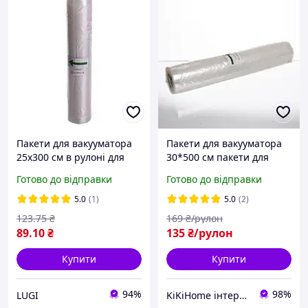
Пакети для вакууматора
Пакети для вакууматора
25х300 см в рулоні для
30*500 см пакети для
вакуумування продуктів,
вакуумування продуктів в
Готово до відправки
Готово до відправки
вакуумні пакети
рулоні
герметичні для
5.0
(1)
5.0
(2)
зберігання їжі
123
.75
₴
169
₴/рулон
89
.10
₴
135
₴/рулон
Купити
Купити
94%
98%
LUGI
KiKiHome інтернет-магазин якісних товарів для дому