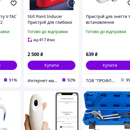
ту V-TAC
Still Point Inducer
Пристрій для зняття 
/2
Пристрій для глибокої
встановлення
трій для
релаксації та зняття
приводних ременів
равки
Готово до відправки
Готово до відправки
новок
напруги
TOPTUL JDED0101
yna
417
від
₴
/міс
2 500
₴
639
₴
и
Купити
Купити
91%
92%
9
Интернет-магазин Школы «Реабилитолог»
ТОВ "ПРОФЛАЙН 2000"