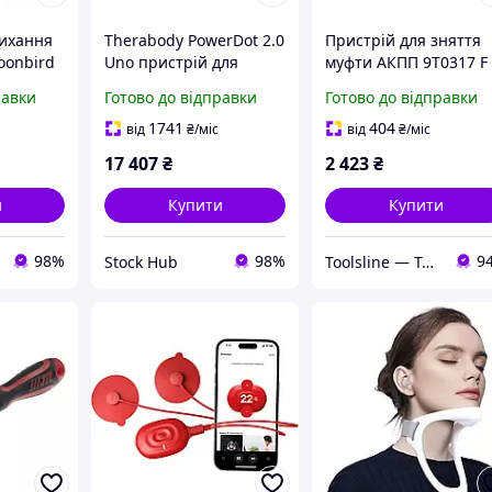
дихання
Therabody PowerDot 2.0
Пристрій для зняття
oonbird
Uno пристрій для
муфти АКПП 9T0317 F
електростимуляції
равки
Готово до відправки
Готово до відправки
я зняття
м'язів Bluetooth для
іпшення
зняття болю
1741
404
від
₴
/міс
від
₴
/міс
17 407
₴
2 423
₴
и
Купити
Купити
98%
98%
9
Stock Hub
Toolsline — Твоя лінія інструменту