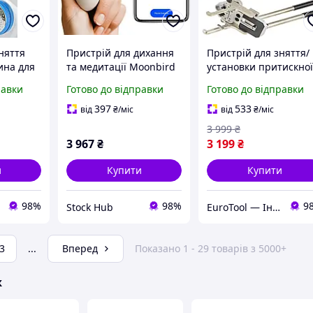
няття
Пристрій для дихання
Пристрій для зняття/
ина для
та медитації Moonbird
установки притискно
тунців
Портативний
пружини клапанів
равки
Готово до відправки
Готово до відправки
 зняття
інструмент для зняття
BMW N20 N26 N55
стресу та поліпшення
MSW MSW-VPSRI-BM
397
533
від
₴
/міс
від
₴
/міс
сну
Falcon F10310
3 999
₴
3 967
₴
3 199
₴
и
Купити
Купити
98%
98%
9
Stock Hub
ㅤEuroTool — Інструмент і Обладнання
3
...
Вперед
Показано 1 - 29 товарів з 5000+
ж