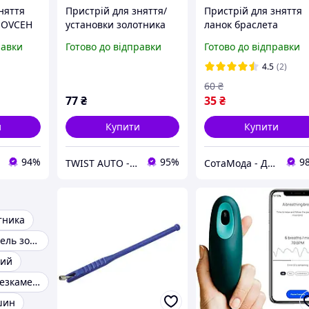
няття
Пристрій для зняття/
Пристрій для зняття
 HOVCEH
установки золотника
ланок браслета
ніпеля 5,5х160мм 3932L
годинника,
равки
Готово до відправки
Готово до відправки
JTC
пристосування для
би, що
регулювання довжин
4.5
(2)
браслета
60
₴
иск
77
₴
35
₴
и
Купити
Купити
94%
95%
9
TWIST AUTO - інструмент за доступною ціною
СотаМода - Дискаунтер аксесуарів
тника
Перехідник ніпель золотник
ний
Золотник для безкамерної шини
шин