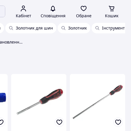
Кабінет
Сповіщення
Обране
Кошик
и
Золотник для шин
Золотник
Інструмент дл
Пристрій для зняття/установлення золотника ніпеля