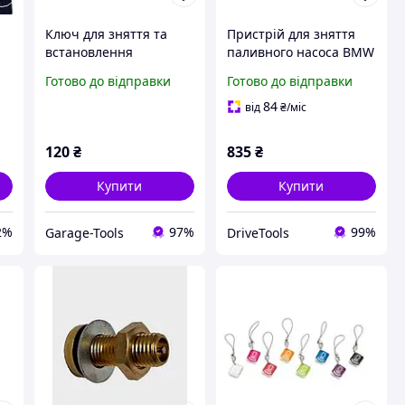
Ключ для зняття та
Пристрій для зняття
встановлення
паливного насоса BMW
золотника ніпелю
/ Opel / Land Rover
Готово до відправки
Готово до відправки
5,5х60мм з магнітом
REWOLT (T1547)
7721 JTC
84
від
₴
/міс
120
₴
835
₴
Купити
Купити
2%
97%
99%
Garage-Tools
DriveTools