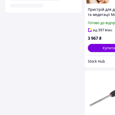
Пристрій для 
та медитації M
Your Breathing
Готово до відп
Обладнання дл
стресу та пол
397
від
₴
/міс
сну
3 967
₴
Купит
Stock Hub