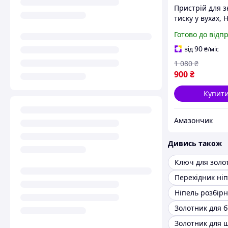
Пристрій для з
тиску у вухах,
засіб для
Готово до відп
розблокування
євстахієвої тру
90
від
₴
/міс
допомагає
1 080
₴
збалансувати т
900
₴
Купит
Амазончик
Дивись також
Ключ для золо
Ніпель розбір
Золотник для 