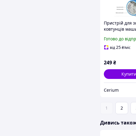
Пристрій для з
ковтунців маш
видалення ков
Готово до відп
220В засіб для
ковтунців
25
від
₴
/міс
249
₴
Купит
Cerium
1
2
Дивись тако