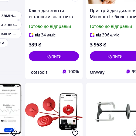
Ключ для зняття
Пристрій для диханн
Інструмент для заміни ніпеля
встановки золотника
Moonbird з біологічн
ніпеля 270 мм ASTA A-
зворотним зв'язком д
Інструменти для золотника
Готово до відправки
Готово до відправки
6553
зняття стресу та
Пристрій для заміни ніпеля
покращення сну
34
396
від
₴
/міс
від
₴
/міс
чорно-сіре
ри
339
₴
3 958
₴
Купити
Купити
100%
9
TootTools
OnWay