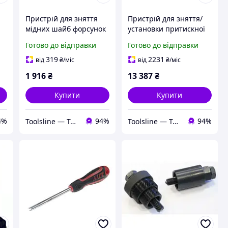
Пристрій для зняття
Пристрій для зняття/
мідних шайб форсунок
установки притискної
дизельних двигунів
пружини BMW
Готово до відправки
Готово до відправки
9G0118 F
(N51/N52)
319
2231
від
₴
/міс
від
₴
/міс
1 916
₴
13 387
₴
Купити
Купити
4%
94%
94%
Toolsline — Твоя лінія інструменту
Toolsline — Твоя лінія інструменту