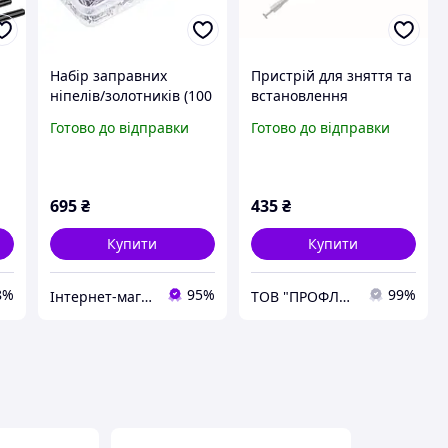
Набір заправних
Пристрій для зняття та
ї
ніпелів/золотників (100
встановлення
шт) для
зовнішньої ручки
Готово до відправки
Готово до відправки
автокондиціонерів
дверей VAG (FORCE
W
9M0110)
695
₴
435
₴
Купити
Купити
8%
95%
99%
Інтернет-магазин "GoodParts"
ТОВ "ПРОФЛАЙН 2000"