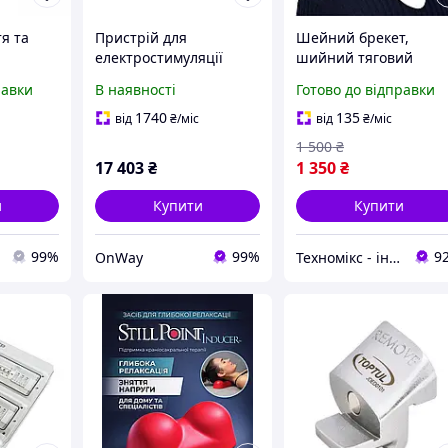
я та
Пристрій для
Шейний брекет,
електростимуляції
шийний тяговий
ля
м'язів Therabody
пристрій для шиї для
равки
В наявності
Готово до відправки
гнітом
PowerDot 2.0 Uno
полегшення болю в
Bluetooth червоний
шиї, зняття тиску в
1740
135
від
₴
/міс
від
₴
/міс
для зняття болю та
хребті, корекції
1 500
₴
відновлення
постави
17 403
₴
1 350
₴
и
Купити
Купити
99%
99%
9
OnWay
Техномікс - інтернет - магазин якісної техніки, електроніки та інших товарів для дому та роботи