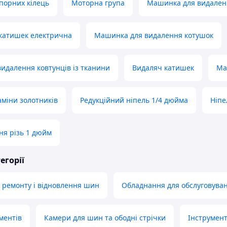
порних кілець
Моторна група
Машинка для видален
катишек електрична
Машинка для видалення котушок
видалення ковтунців із тканини
Видаляч катишек
Ма
аміни золотників
Редукційний ніпель 1/4 дюйма
Ніпе
ня різь 1 дюйм
егорії
 ремонту і відновлення шин
Обладнання для обслуговуван
ментів
Камери для шин та ободні стрічки
Інструмент