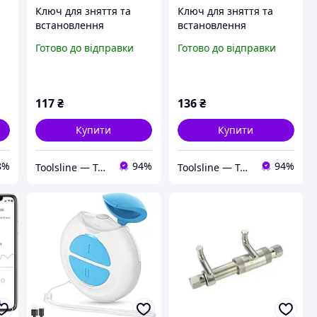
Ключ для зняття та
Ключ для зняття та
встановлення
встановлення
золотника ніпеля
золотника ніпелю
Готово до відправки
Готово до відправки
5,5х60мм з магнітом,
4,5х160мм з магнітом
и
7721 JTC
7721L JTC
117
₴
136
₴
Купити
Купити
8%
94%
94%
Toolsline — Твоя лінія інструменту
Toolsline — Твоя лінія інструменту