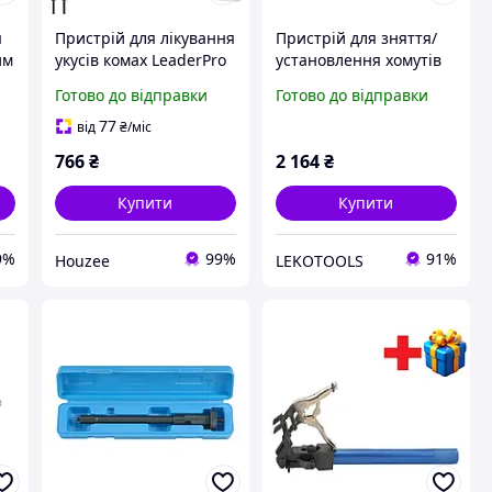
я
Пристрій для лікування
Пристрій для зняття/
им
укусів комах LeaderPro
установлення хомутів
ля
ZV-009 електронна
вихлопної системи VW,
Готово до відправки
Готово до відправки
ручка для зняття
AUDI (FORCE 9T0301)
сверблячки та
77
від
₴
/міс
подразнення
766
₴
2 164
₴
Купити
Купити
9%
99%
91%
Houzee
LEKOTOOLS