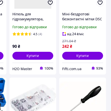
та
Ніпель для
Міні-бездротові
гідроакумулятора,
безконтактні мітки DSC
золотник для
MPT для швидкого
Готово до відправки
Готово до відправки
накачування повітря в
встановлення та
бачок
зняття з охорони
24
4.5
(4)
від
₴
/міс
271
.04
₴
90
₴
242
₴
Купити
Купити
9%
100%
93%
H2O Master
Fifti.com.ua