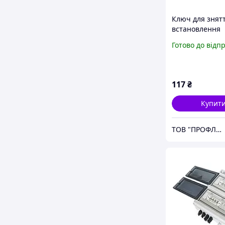
Ключ для знятт
встановлення
золотника ніпе
Готово до відп
4,5х60 мм із ма
7721 JTC
117
₴
Купит
ТОВ "ПРОФЛАЙН 2000"