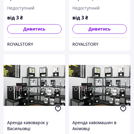
Недоступний
Недоступний
від
3
₴
від
3
₴
Дивитись
Дивитись
ROYALSTORY
ROYALSTORY
Аренда кавоварок у
Аренда кавомашин в
Васильовці
Акімовці