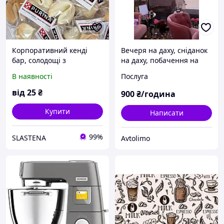
Корпоративний кенді
Вечеря на даху, сніданок
бар, солодощі з
на даху, побачення на
логотипом, торт з
даху, оренда локації на
В наявності
Послуга
логотипом, капкейк з
даху, весілля на даху,
логотипом
ресторан на даху
від
25
₴
900
₴/година
Купити
Написати
99%
SLASTENA
Avtolimo