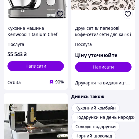
Кухонна машина
Друк сетів/ паперові
Kenwood Titanium Chef
кофе-сети/ сети для кафк і
Patissier XL KWL90.004SI
ресторанів/ сети на стіл
Послуга
Послуга
1400 Вт
55 543
₴
Ціну уточнюйте
Написати
Написати
90%
Orbita
Друкарня та видавництво в Черкасах
Дивись також
Кухонний комбайн
Подарунки на день народже
Солодкі подарунки
Чорний шоколад