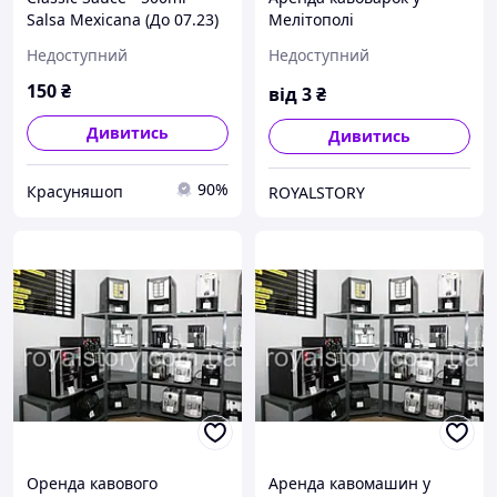
Salsa Mexicana (До 07.23)
Мелітополі
Недоступний
Недоступний
150
₴
від
3
₴
Дивитись
Дивитись
90%
Красуняшоп
ROYALSTORY
Оренда кавового
Аренда кавомашин у