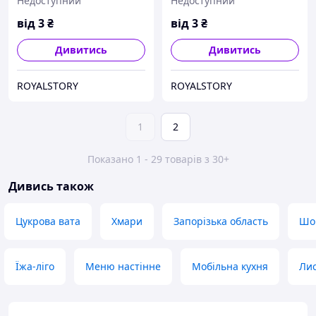
Недоступний
Недоступний
від
3
₴
від
3
₴
Дивитись
Дивитись
ROYALSTORY
ROYALSTORY
1
2
Показано 1 - 29 товарів з 30+
Дивись також
Цукрова вата
Хмари
Запорізька область
Шок
Їжа-ліго
Меню настінне
Мобільна кухня
Лис