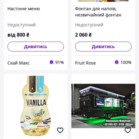
Настінне меню
Фонтан для напоїв,
незвичайний фонтан
фондю
Недоступний
Недоступний
від
800
₴
2 060
₴
Дивитись
Дивитись
91%
100%
Скай Макс
Fruit Rose