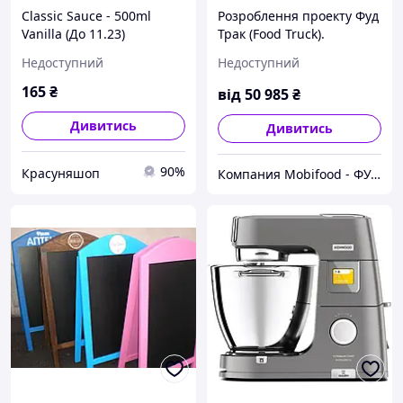
Classic Sauce - 500ml
Розроблення проекту Фуд
Vanilla (До 11.23)
Трак (Food Truck).
Візуалізації та
Недоступний
Недоступний
планування.
165
₴
від
50 985
₴
Дивитись
Дивитись
90%
Красуняшоп
Компания Mobifood - ФУДТРАКИ / ПРИЦЕПЫ / КИОСКИ / ФАСТ-ФУД ОБОРУДОВАНИЕ