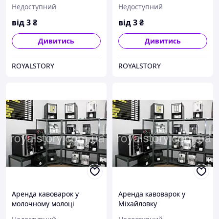
Недоступний
Недоступний
від
3
₴
від
3
₴
Дивитись
Дивитись
ROYALSTORY
ROYALSTORY
Аренда кавоварок у
Аренда кавоварок у
молочному молоці
Міхайловку