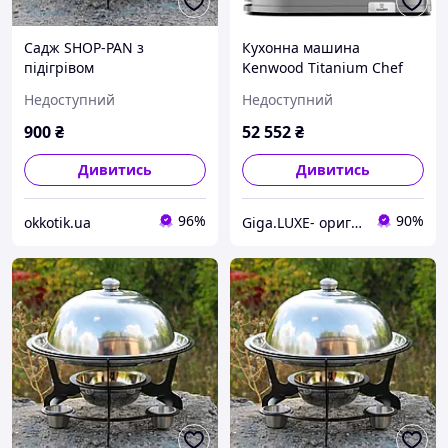
Садж SHOP-PAN з
Кухонна машина
підігрівом
Kenwood Titanium Chef
Patissier XL KWL90.004SI
Недоступний
Недоступний
900
₴
52 552
₴
Дивитись
Дивитись
96%
90%
okkotik.ua
Giga.LUXE- оригінальна техніка