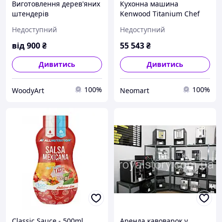
Виготовлення дерев'яних
Кухонна машина
штендерів
Kenwood Titanium Chef
Patissier XL KWL90.004SI
Недоступний
Недоступний
від
900
₴
55 543
₴
Дивитись
Дивитись
100%
100%
WoodyArt
Neomart
Classic Sauce - 500ml
Аренда кавоварок у