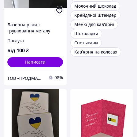
Молочний шоколад
Крейдяної штендер
Меню для кав'ярні
Лазерна різка і
грувіювання металу
Шоколадки
Послуга
Спотыкачи
від
100
₴
Кав'ярня на колесах
Написати
98%
ТОВ «ПРОДМАШ МВ»