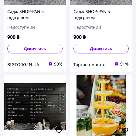
Садж SHOP-PAN з
Садж SHOP-PAN з
підігрівом
підігрівом
Недоступний
Недоступний
909
₴
900
₴
Дивитись
Дивитись
90%
91%
BIGTORG.IN.UA
Торгово-монтажна компанія "BigBud"