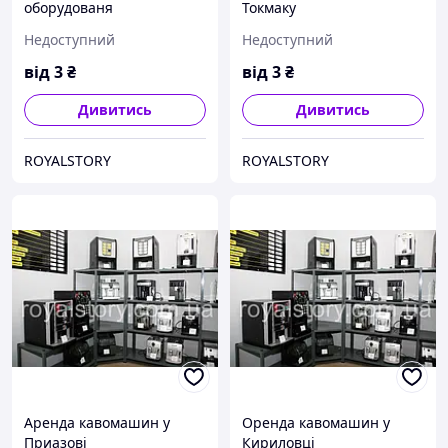
оборудованя
Токмаку
Недоступний
Недоступний
від
3
₴
від
3
₴
Дивитись
Дивитись
ROYALSTORY
ROYALSTORY
Аренда кавомашин у
Оренда кавомашин у
Приазові
Кириловці