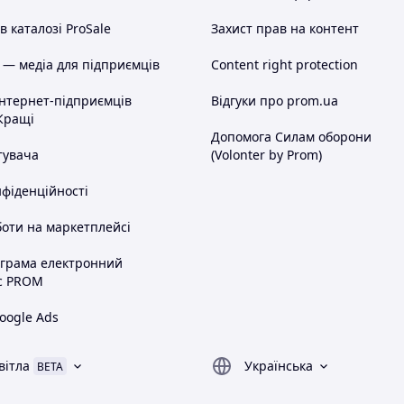
 каталозі ProSale
Захист прав на контент
 — медіа для підприємців
Content right protection
інтернет-підприємців
Відгуки про prom.ua
Кращі
Допомога Силам оборони
тувача
(Volonter by Prom)
нфіденційності
оти на маркетплейсі
ограма електронний
с PROM
oogle Ads
вітла
Українська
BETA