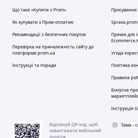
Що таке «Купити з Prom»
Просування в
Як купувати з Пром-оплатою
Sprava.prom
Рекомендації з безпечних покупок
Премія для 
Ecommerce.
Перевірка на приналежність сайту до
платформи prom.ua
Угода корис
Інструкції та поради
Політика ко
Правила роб
Бонусна пр
маркетплей
Інструкція G
Відскануй QR-код, щоб
Тема
-
с
завантажити мобільний
додаток