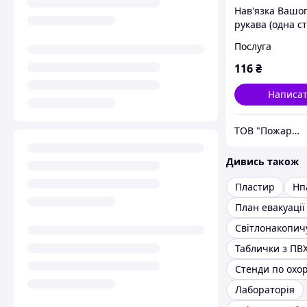
Нав'язка Вашо
рукава (одна с
д.66
Послуга
116
₴
Написа
ТОВ "Пожарка
Дивись також
Пластир
Нп
План евакуації
Таблички з ПВ
Лабораторія