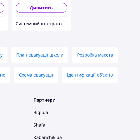
Дивитись
р інженерних рішень Goobkas
Системний інтегратор інженерних рішень Goobkas
ну
План евакуації школи
Розробка макета
но
Схема евакуації
Ідентифікації об'єктів
Партнери
Bigl.ua
Shafa
Kabanchik.ua