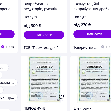
го
Випробування
Експлуатаційні
торона)
редукторів, рукавів,
випробування драби
пальників, запобіжних
та драбинок
Послуга
Послуга
клапанів, стелажів,
(стрем'янок)
сходів
від
270
₴
від
300
₴
ти
Написати
Написати
100%
10
Товариство з обмеженою відповідальністю технологічна група «ЕКІПАЖ»
ТОВ "Промтехаудит"
аоп
Світлонакопичувальна плівка
Х
Стенди по охороні праці
ПЕРІОДИЧНІ
Електричні