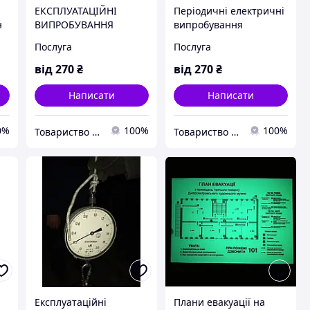
ЕКСПЛУАТАЦІЙНІ
Періодичні електричні
н
ВИПРОБУВАННЯ
випробування
СТРАХУВАЛЬНИК ТА
покажчиків напруги
Послуга
Послуга
ЗАПОБІЖНИХ ПОЯСІВ
(ПЕРЕВІРКА)
від
270
₴
від
270
₴
Написати
Написати
0%
100%
100%
Товариство з обмеженою відповідальністю технологічна група «ЕКІПАЖ»
Товариство з обмеженою відповідальністю технологічна група «ЕКІПАЖ»
Експлуатаційні
Плани евакуації на