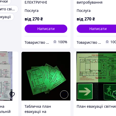
ички
ЕЛЕКТРИЧНІ
випробування
ВИПРОБУВАННЯ
ізолювального
Табличка відкрито світиться
Послуга
Послуга
ШТАНГ ІЗОЛЮЮЧИХ
інструменту
куації
(ПЕРЕВІРКА)
(ПЕРЕВІРКА)
від
270
₴
від
270
₴
Написати
Написати
100%
10
Товариство з обмеженою відповідальністю технологічна група «ЕКІПАЖ»
Товариство з обмеженою відповідальністю технологічна група «ЕКІПАЖ»
 на
Табличка план
План евакуації світн
альній
евакуації на