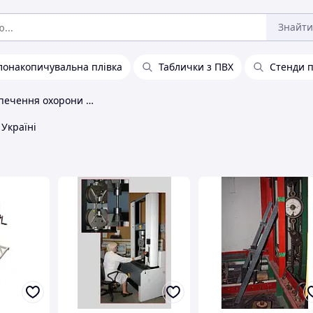
Знайти
лонакопичувальна плівка
Таблички з ПВХ
Стенди п
Послуги із забезпечення охорони праці
 Україні