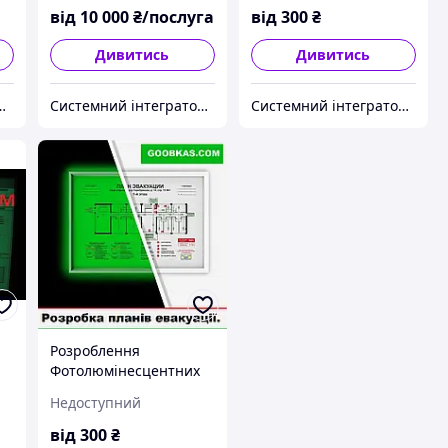
від
10 000
₴/послуга
від
300
₴
Дивитись
Дивитись
р інженерних рішень Goobkas
Системний інтегратор інженерних рішень Goobkas
Системний інтегратор інженерних рішень Goobkas
Розроблення
Фотолюмінесцентних
планів евакуації під
Недоступний
час пожежі
від
300
₴