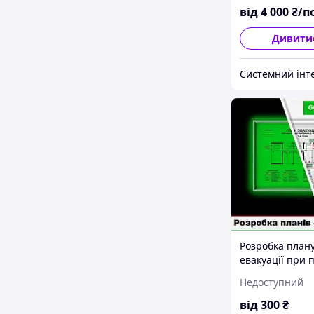
від
4 000
₴/п
Дивити
Розробка план
евакуації при 
Недоступний
від
300
₴