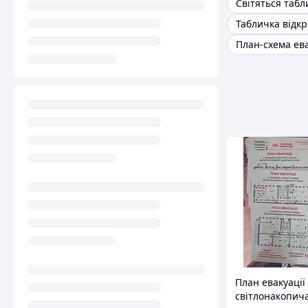
Світяться табл
План-схема ева
План евакуації
світлонакопич