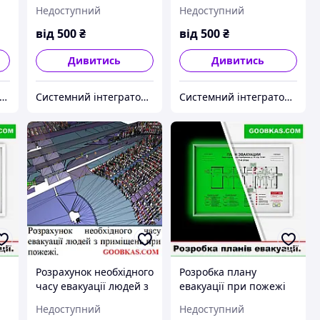
вибухопожежною та
небезпечного об'єкту.
Недоступний
Недоступний
пожежною небезпекою
ПНО
Україна
від
500
₴
від
500
₴
Дивитись
Дивитись
риватне підприємство "Антал"
Системний інтегратор інженерних рішень Goobkas
Системний інтегратор інженерних рішень Goobkas
Розрахунок необхідного
Розробка плану
часу евакуації людей з
евакуації при пожежі
приміщень при
Недоступний
Недоступний
пожежі.