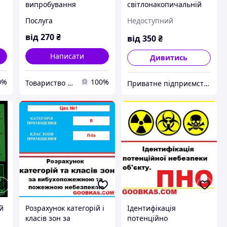
випробування
світлонакопичальній
страхувальних і
плівці
Послуга
Недоступний
запобіжних фалів і
канатів
від
270
₴
від
350
₴
Написати
Дивитись
0%
100%
Товариство з обмеженою відповідальністю технологічна група «ЕКІПАЖ»
Приватне підприємство "Антал"
ий
Розрахунок категорій і
Ідентифікація
класів зон за
потенційно