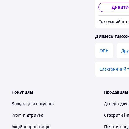
Дивити
Дивись тако
ОПН
Дру
Електричний т
Покупцям
Продавцям
Довідка для покупців
Довідка для
Prom-підтримка
Створити ін
Акційні пропозиції
Почати прод