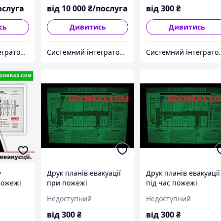
пожежного ризику.
ослуга
від
10 000
₴/послуга
від
300
₴
сь
Дивитись
Дивитись
Системний інтегратор інженерних рішень Goobkas
Системний інтегратор інженерних рішень Goobkas
Системний інтеграто
у
Друк планів евакуації
Друк планів евакуації
пожежі
при пожежі
під час пожежі
Недоступний
Недоступний
від
300
₴
від
300
₴