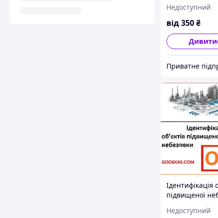
плівці
Недоступний
від
350
₴
Дивити
Ідентифікація о
підвищеної не
ОПН Україна
Недоступний