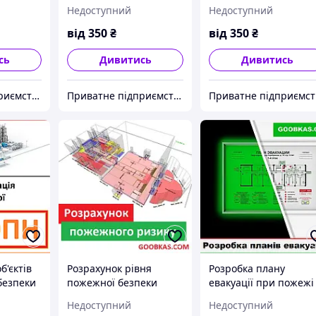
світлонакопичальній
Недоступний
Недоступний
плівці
від
350
₴
від
350
₴
сь
Дивитись
Дивитись
Приватне підприємство "Антал"
Приватне підприємство "Антал"
П
б'єктів
Розрахунок рівня
Розробка плану
безпеки
пожежної безпеки
евакуації при пожежі
людей та
Недоступний
Недоступний
індивідуального