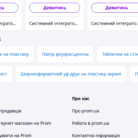
сь
Дивитись
Дивитись
Системний інтегратор інженерних рішень Goobkas
Системний інтегратор інженерних рішень Goobkas
Системний інтеграто
ж
к на пластику
Папір флуоресцентна
Таблички на сті
ест
Широкоформатний уф-друк на пластиці акрилі
П
Про нас
 продавців
Про prom.ua
тернет-магазин
на Prom
Робота в prom.ua
авати на Prom
Контактна інформація