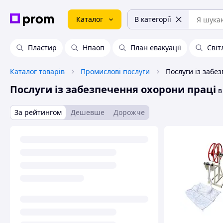
Каталог
В категорії
Пластир
Нпаоп
План евакуації
Світ
Каталог товарів
Промислові послуги
Послуги із забезпечення охорони праці
в
За рейтингом
Дешевше
Дорожче