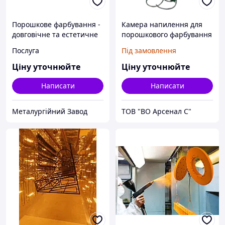
Порошкове фарбування -
Камера напилення для
довговічне та естетичне
порошкового фарбування
покриття металевих
однопостова
Послуга
Під замовлення
виробів.
Ціну уточнюйте
Ціну уточнюйте
Написати
Написати
Металургійний Завод
ТОВ "ВО Арсенал С"