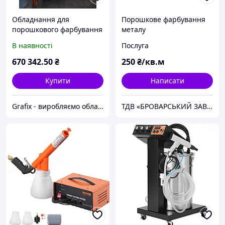
Обладнання для
Порошкове фарбування
порошкового фарбування
металу
б/у Grafix
В наявності
Послуга
670 342
.50
₴
250
₴/кв.м
Купити
Написати
Grafix - виробляємо обладнання для порошкового фарбування
ТДВ «БРОВАРСЬКИЙ ЗАВОД КОТЕЛЬНОГО УСТАТКУВАННЯ АРДЕНЗ»