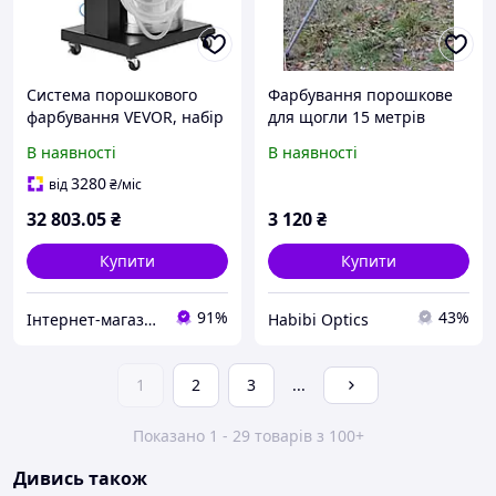
Система порошкового
Фарбування порошкове
фарбування VEVOR, набір
для щогли 15 метрів
для електростатичного
В наявності
В наявності
порошкового фарбування
40 Вт 100 кВ з 50-
3280
від
₴
/міс
літровим контейнером
32 803
.05
₴
3 120
₴
Купити
Купити
91%
43%
Інтернет-магазин Premium Pro
Habibi Optics
1
2
3
...
Показано 1 - 29 товарів з 100+
Дивись також