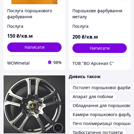
Послуга порошкового
Порошкове фарбування
фарбування
металу
Послуга
Послуга
150
₴/кв.м
200
₴/кв.м
Написати
Написати
98%
WOWmetal
ТОВ "ВО Арсенал С"
Дивись також
Пістолет порошкової фарби
Апарат для побілки
Обладнання для порошковог
Камери порошкового фарбув
Печі полімеризації порошко
Трібостатичні пістолети