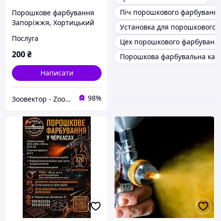
Піч порошкового фарбуванн
Порошкове фарбування
Запоріжжя, Хортицький
Установка для порошкового 
район
Послуга
Цех порошкового фарбуванн
200
₴
Порошкова фарбувальна кам
Написати
98%
Зоовектор - Zoovektor