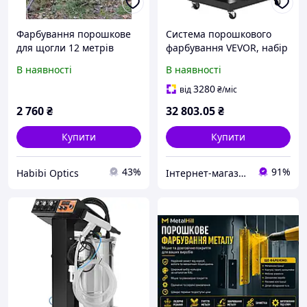
Фарбування порошкове
Система порошкового
для щогли 12 метрів
фарбування VEVOR, набір
для електростатичного
В наявності
В наявності
порошкового фарбування
40 Вт 100 кВ з 50-
3280
від
₴
/міс
літровим контейнером
2 760
₴
32 803
.05
₴
Купити
Купити
43%
91%
Habibi Optics
Інтернет-магазин Premium Pro