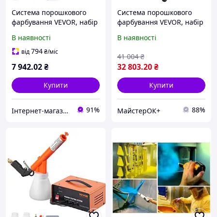
Система порошкового
Система порошкового
фарбування VEVOR, набір
фарбування VEVOR, набір
для нанесення
для електростатичного
В наявності
В наявності
електростатичного
порошкового фарбування
покриття на 50 кВ,
40 Вт 100 кВ з 50-
794
від
₴
/міс
41 004
₴
пістолет-розпилювач,
літровим контейнером
7 942
.02
₴
32 803
.20
₴
ножний
Купити
Купити
91%
88%
Інтернет-магазин Premium Pro
МайстерОК+