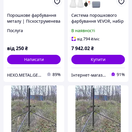
Порошкове фарбування
Система порошкового
металу | Піскоструменева
фарбування VEVOR, набір
очистка | Фарбування по
для нанесення
Послуга
В наявності
RAL
електростатичного
покриття на 50 кВ,
794
від
₴
/міс
пістолет-розпилювач,
від
250
₴
7 942
.02
₴
ножний
Написати
Купити
89%
91%
HEXO.METAL.GEAR
Інтернет-магазин Premium Pro