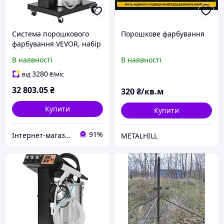
Система порошкового
Порошкове фарбування
фарбування VEVOR, набір
для електростатичного
В наявності
В наявності
порошкового фарбування
40 Вт 100 кВ з 50-
3280
від
₴
/міс
літровим контейнером
32 803
.05
₴
320
₴/кв.м
Купити
Купити
91%
Інтернет-магазин Premium Pro
METALHILL