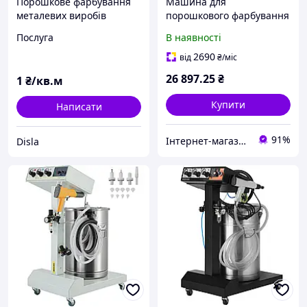
Порошкове фарбування
Машина для
металевих виробів
порошкового фарбування
VEVOR WX-958, пістолет
Послуга
В наявності
для порошкового
фарбування 45 л, машина
2690
від
₴
/міс
для порошкового
26 897
.25
₴
1
₴/кв.м
фарбування 4 м,
Купити
Написати
91%
Інтернет-магазин Premium Pro
Disla