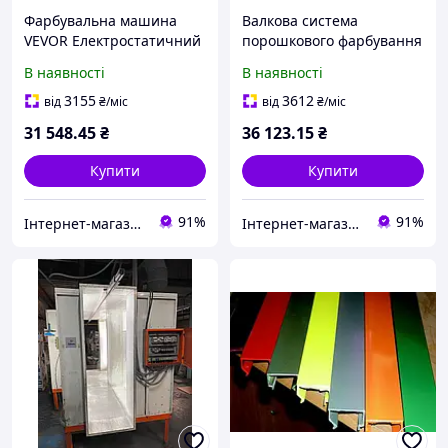
Фарбувальна машина
Валкова система
VEVOR Електростатичний
порошкового фарбування
пристрій порошкового
VEVOR, набір для
В наявності
В наявності
фарбування 220 В WX-101
електростатичного
порошкового фарбування
3155
3612
від
₴
/міс
від
₴
/міс
50 Вт 100 КВ з 50-
31 548
.45
₴
36 123
.15
₴
літровим
Купити
Купити
91%
91%
Інтернет-магазин Premium Pro
Інтернет-магазин Premium Pro