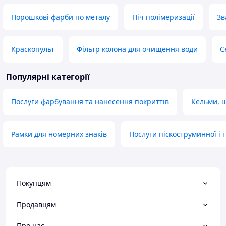
Порошкові фарби по металу
Піч полімеризації
Зв
Краскопульт
Фільтр колона для очищення води
С
Популярні категорії
Послуги фарбування та нанесення покриттів
Кельми, ш
Рамки для номерних знаків
Послуги піскоструминної і
Покупцям
Продавцям
Про нас