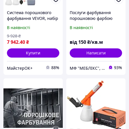
Система порошкового
Послуги фарбування
фарбування VEVOR, набір
порошковою фарбою
для нанесення
металевих конструкцій
В наявності
В наявності
електростатичного
покриття на 50 кВ,
9 928
₴
пістолет-розпилювач,
7 942
.40
₴
від
150
₴/кв.м
ножний
Купити
Написати
88%
93%
МайстерОК+
МФ "МЕБЛІКС", MEBLIX™