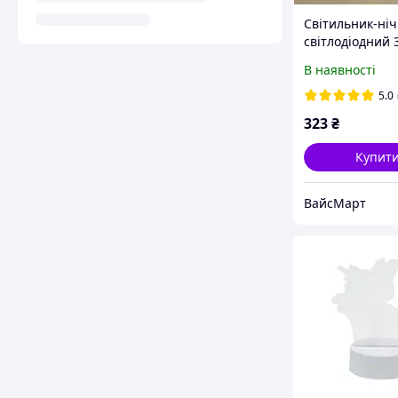
Світильник-ні
світлодіодний 
Ведмедик із с
В наявності
акриловий USB
живлення 5 В. 
5.0
323
₴
Купит
ВайсМарт