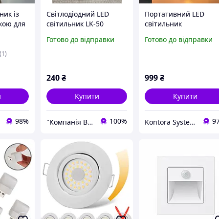
ник із
Світлодіодний LED
Портативний LED
кою для
світильник LK-50
світильник
,5 см, 3
голосовий с usb 5v
акумуляторний USB-C
Готово до відправки
Готово до відправки
ки, USB,
3-5Вт настільна ламп
екті
нічник для читання,
(1)
роботи та кемпінгу, д
10 годин
240
₴
999
₴
и
Купити
Купити
98%
100%
9
"Компанія Вінтел"
Kontora Systems