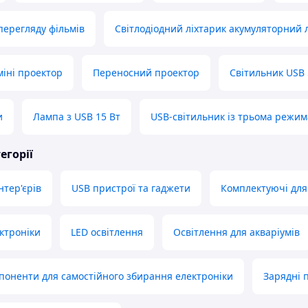
перегляду фільмів
Світлодіодний ліхтарик акумуляторний 
іні проектор
Переносний проектор
Світильник USB
и
Лампа з USB 15 Вт
USB-світильник із трьома режи
егорії
нтер'єрів
USB пристрої та гаджети
Комплектуючі для
ектроніки
LED освітлення
Освітлення для акваріумів
поненти для самостійного збирання електроніки
Зарядні 