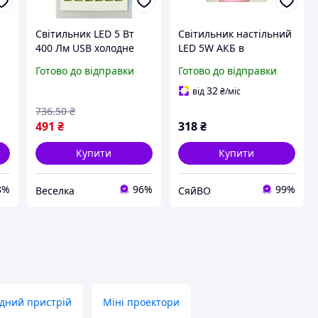
Світильник LED 5 Вт
Світильник настiльний
400 Лм USB холодне
LED 5W АКБ в
-
біле світло для
асортименті Капібара з
Готово до відправки
Готово до відправки
2
навчання та роботи з
підставкою для
кріпленням FLAME
телефону,з USB ТМ
32
від
₴
/міс
КИТАЙ
736
.50
₴
491
₴
318
₴
Купити
Купити
8%
96%
99%
Веселка
СяйВО
дний пристрій
Міні проектори