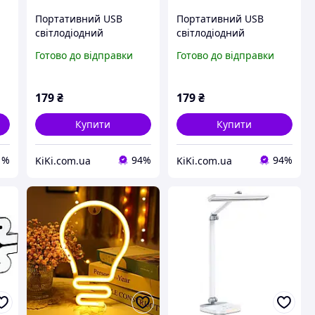
Портативний USB
Портативний USB
світлодіодний
світлодіодний
)-
світильник у
світильник у
Готово до відправки
Готово до відправки
powerbank DC5V,
powerbank DC5V,
ультра яскрава
ультра яскрава
лампочка 8 світлодіодів
лампочка 8 світлодіодів
179
₴
179
₴
теплий білий
білий
Купити
Купити
1%
94%
94%
KiKi.com.ua
KiKi.com.ua