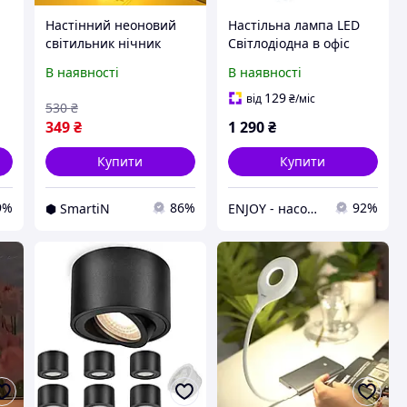
Настінний неоновий
Настільна лампа LED
світильник нічник
Світлодіодна в офіс
5
Лампочка Decoration
будинок для робочого
В наявності
В наявності
Lamp (26х17 см, USB, 5
місця світильник
В, 3хАА, лампа) - Біла
REMAX RT-E615 5В USB
129
від
₴
/міс
530
₴
9 Вт Білий
349
₴
1 290
₴
Купити
Купити
9%
86%
92%
⬢ SmartiN
ENJOY - насолоджуйтесь покупками разом з нами!