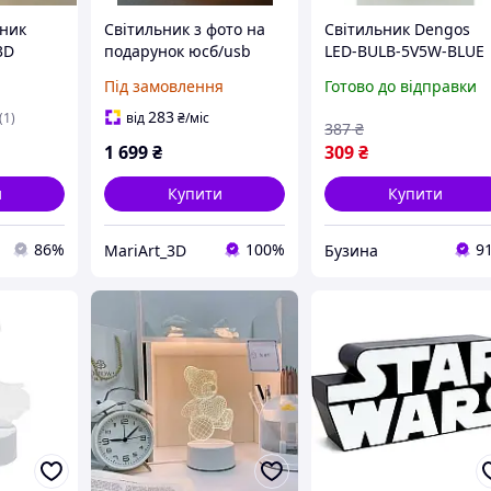
чник
Світильник з фото на
Світильник Dengos
3D
подарунок юсб/usb
LED-BULB-5V5W-BLUE
ерцем
Прямокутна лампа
(USB з LED-лампочкою
Під замовлення
Готово до відправки
( Мрія )
Білий
283
(1)
від
₴
/міс
387
₴
1 699
₴
309
₴
и
Купити
Купити
86%
100%
9
MariArt_3D
Бузина