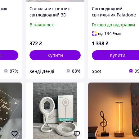
ьник
Світильник-нічник
Світлодіодний
світлодіодний 3D
світильник Paladone
3D
Ведмедик із серцем
Star Wars логотип 28,
В наявності
Готово до відправки
акриловий USB
см настінний USB
Білий
живлення 5 В. Білий
батарейки білий
134
від
₴
/міс
372
₴
1 338
₴
и
Купити
Купити
87%
88%
9
Хенді Денді
Spot