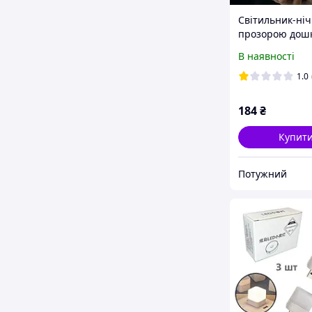
Світильник-ніч
прозорою дош
нотаток 12,5×17
В наявності
режими підсвіт
маркер у компл
1.0
184
₴
Купит
Потужний