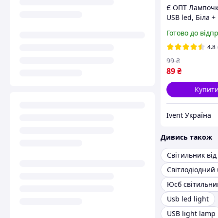
Є ОПТ Лампоч
USB led, Біла 
колір,
Готово до відп
лампа,світильн
повербанк
4.8
99
₴
89
₴
Купит
Ivent Україна
Дивись також
Юсб світильни
Usb led light
USB light lamp