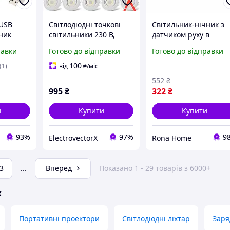
 USB
Світлодіодні точкові
Світильник-нічник з
ник
світильники 230 В,
датчиком руху в
аленька
комплект із 5 шт.
підрозетник LABOT LB
равки
Готово до відправки
Готово до відправки
ля
2 (0.5W/3000K) DJDA0
 Steep
Білий
100
(1)
від
₴
/міс
ло 3 од.
552
₴
995
₴
322
₴
и
Купити
Купити
93%
97%
9
ElectrovectorX
Rona Home
3
...
Вперед
Показано 1 - 29 товарів з 6000+
ж
Портативні проектори
Світлодіодні ліхтар
Заря