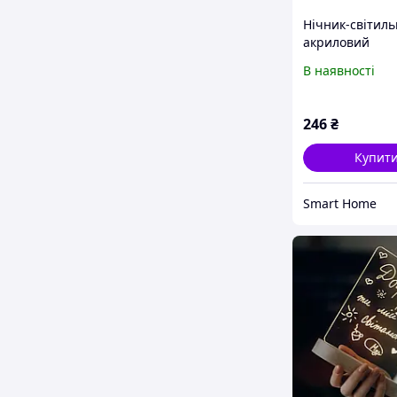
Нічник-світил
акриловий
світлодіодний 
В наявності
Єдиноріг з USB
живлення 5 В. 
246
₴
Купит
Smart Home