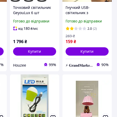
Точковий світильник
Гнучкий USB-
GeyouLux 6 шт
світильник з
поворотний для
керуванням голосом 16
Готово до відправки
Готово до відправки
а,
освітлення в інтер'єрі
LED, 5 Вт, Білий, Лампа-
білий нейтральний 5
світильник, Led лампа,
180
від
₴
/міс
2.0
(2)
о
Вт 4000 K чорний
Селфі лампа
269
₴
1 796
₴
159
₴
Купити
Купити
7%
99%
90%
Houzee
⚡️ 𝐆𝐫𝐚𝐧𝐝𝐌𝐚𝐫𝐤𝐞𝐭 ⚡️ – Трендові товари за найнижчими цінами