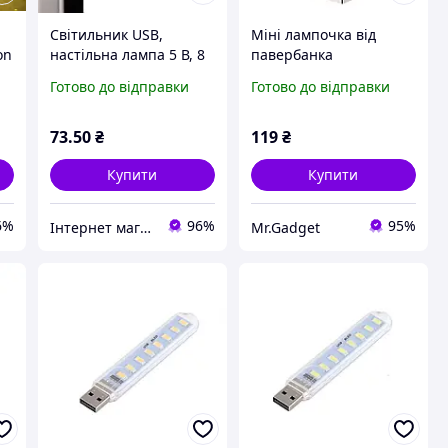
Світильник USB,
Міні лампочка від
on
настільна лампа 5 В, 8
павербанка
світлодіодів
Портативний
Готово до відправки
Готово до відправки
світлодіодний
світильник ліхтарик
нічник (USB, 1Вт, 5В).
73
.50
₴
119
₴
White
Купити
Купити
6%
96%
95%
Інтернет магазин "Потрібні покупки"
Mr.Gadget