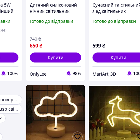
ка 5W
Дитячий силіконовий
Сучасний та стильни
+ інший
нічник світильник
Лед світильник
Качечка в капелюсі з
"ГЕОМЕТРІЯ", USB
равки
Готово до відправки
Готово до відправки
ик, в
акумулятором 7
кольорів світіння USB
(44)
світильник
740
₴
650
₴
599
₴
и
Купити
Купити
100%
98%
10
OnlyLee
MariArt_3D
Світильник від повербанка
Світлодіодний usb світильник
к