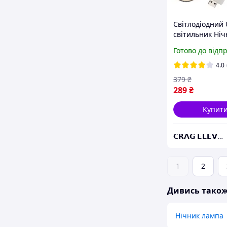
Світлодіодний
світильник Ніч
квадратний М
Готово до відп
лампа з ЮСБ д
читання 5V LED
4.0
Тепле біле світ
379
₴
289
₴
Купит
𝗖𝗥𝗔𝗚 𝗘𝗟𝗘𝗩𝗔𝗧𝗘 🔺
1
2
Дивись тако
Нічник лампа