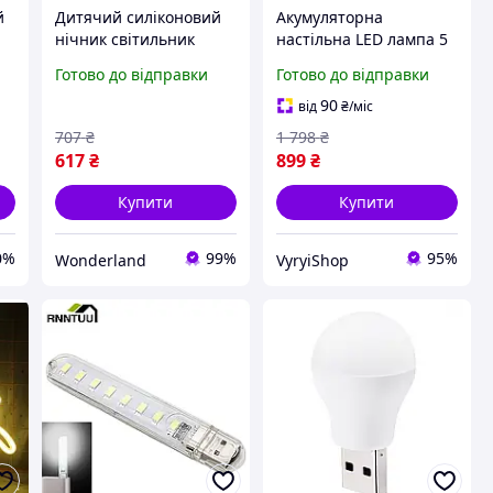
й
Дитячий силіконовий
Акумуляторна
нічник світильник
настільна LED лампа 5
Качечка в капелюсі з
Вт 5200 mAh
Готово до відправки
Готово до відправки
акумулятором 7
бездротовий
кольорів світіння USB
світильник USB
90
від
₴
/міс
світильник
сенсорна біла у
707
₴
1 798
₴
скандинавському стилі
617
₴
899
₴
Купити
Купити
0%
99%
95%
Wonderland
VyryiShop