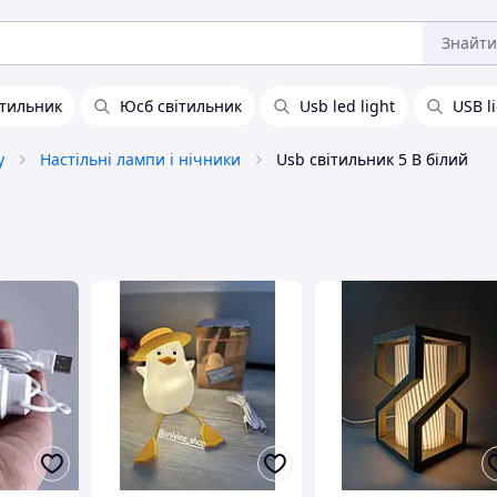
Знайти
ітильник
Юсб світильник
Usb led light
USB l
у
Настільні лампи і нічники
Usb світильник 5 В білий