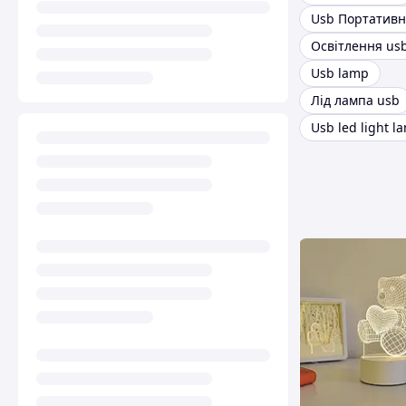
Освітлення us
Usb lamp
Лід лампа usb
Usb led light l