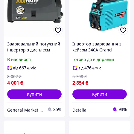
Зварювальний потужний
Інвертор зварювання з
інвертор з дисплеєм
кейсом 340A Grand
Procraft SPI290,
(Чехія), Зварювальний
В наявності
Готово до відправки
Універсальний
інвертор для початківців,
інверторний
Професійний
667
476
від
₴
/міс
від
₴
/міс
напівавтомат для
зварювальний інвертор,
8 002
₴
5 708
₴
зварювання
TBX
4 001
₴
2 854
₴
Купити
Купити
85%
93%
General Market UA
Detalia