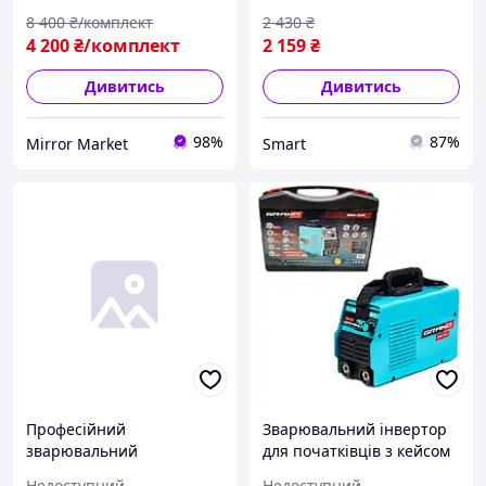
зварювання дротом
електродом у домашніх
8 400
₴/комплект
2 430
₴
умовах
4 200
₴/комплект
2 159
₴
Дивитись
Дивитись
98%
87%
Mirror Market
Smart
Професійний
Зварювальний інвертор
зварювальний
для початківців з кейсом
напівавтомат Domotec
3900Вт/ 360А Grand
Недоступний
Недоступний