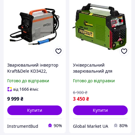
Зварювальний інвертор
Універсальний
Kraft&Dele KD3422,
зварювальний для
інвертор для MIG MMA
будівництва та дому
Готово до відправки
Готово до відправки
TIG, універсальний
Procraft AWH300T,
зварювальний апарат
Зварювальний інвертор,
1666
від
₴
/міс
6 900
₴
Зварювання електродом
9 999
₴
3 450
₴
Купити
Купити
90%
80%
InstrumentBud
Global Market UA