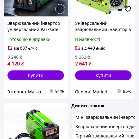
Зварювальний інвертор
Універсальний
універсальний Parkside
зварювальний інвертор з
(Німеччина), Портативні
електродами 1,5-4,0 мм
Готово до відправки
В наявності
зварювальні апарати,
Procraft SP300, Апарат
Зварювальний апарат
інверторний для
687
440
від
₴
/міс
від
₴
/міс
для дачі, MTS
зварювання
8 240
₴
5 282
₴
4 120
₴
2 641
₴
Купити
Купити
91%
85%
Інтернет Магазин "StepShop"
General Market UA
Дивись також
Міні зварювальний інвертор
Зварювальний інвертор для 
Гарний зварювальний інверт