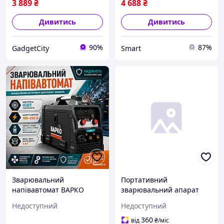
3 889
₴
4 688
₴
Дивитись
Дивитись
90%
87%
GadgetCity
Smart
Зварювальний
Портативний
напівавтомат ВАРКО
зварювальний апарат
МІГ-320 Універсальний
Domotec, Універсальний
Недоступний
Недоступний
зварювальний інвертор
інвертор для
MIG-MAG Апарат для
зварювальних робіт
360
від
₴
/міс