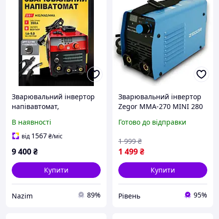
Зварювальний інвертор
Зварювальний інвертор
напівавтомат,
Zegor MMA-270 MINI 280
зварювання з газом і без
А 3,87 кВа універсальний
В наявності
Готово до відправки
газу, універсальний
зварювальний апарат
зварювальний апарат
інверторний апарат для
1567
від
₴
/міс
1 999
₴
для гаража, майстерні та
зварювання
9 400
₴
1 499
₴
виробництва
Купити
Купити
89%
95%
Nazim
Рівень