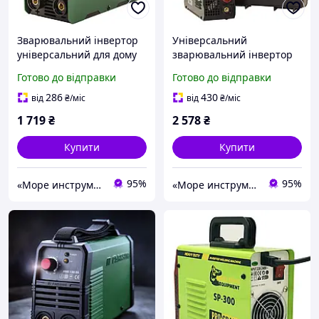
Зварювальний інвертор
Універсальний
універсальний для дому
зварювальний інвертор
NOWA STP W300 mini (2.8
для дому NOWA STP
Готово до відправки
Готово до відправки
/ 4 кВА, 20-300 А, 35%,
W300k LED mini (3.5/5.1
ККД 87%, 1.6-3.2 мм)
кВА, 30-300 А, 1.6-3.2 мм,
286
430
від
₴
/міс
від
₴
/міс
60%)
1 719
₴
2 578
₴
Купити
Купити
95%
95%
«Море инструментов»
«Море инструментов»