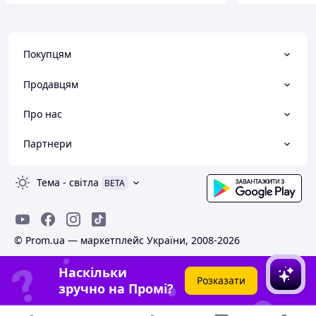
Покупцям
Продавцям
Про нас
Партнери
Тема
-
світла
BETA
© Prom.ua — маркетплейс України, 2008-2026
Наскільки
Розказати
зручно на Промі?