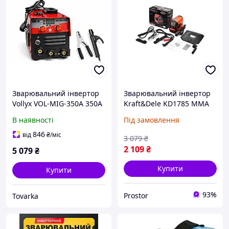
Зварювальний інвертор
Зварювальний інвертор
Vollyx VOL-MIG-350A 350А
Kraft&Dele KD1785 MMA
MIG/MAG MMAG,
TIG LIFT VRD 330А
В наявності
Під замовлення
універсальний апарат
універсальний апарат
для зварювання сталі,
для дачі
846
від
₴
/міс
3 079
₴
неіржавки, для дому
2 109
₴
5 079
₴
Купити
Купити
93%
Prostor
Tovarka