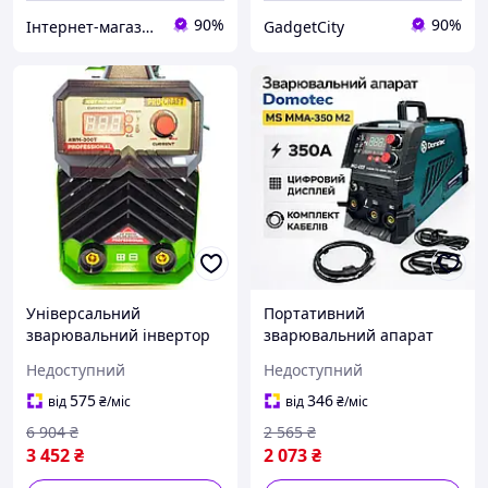
90%
90%
Інтернет-магазин Clothes-Mall
GadgetCity
Універсальний
Портативний
зварювальний інвертор
зварювальний апарат
Procraft AWH300T,
Domotec, Універсальний
Недоступний
Недоступний
інверторний апарат для
інвертор для
ручного зварювання
зварювальних робіт
575
346
від
₴
/міс
від
₴
/міс
електродом у домашніх
6 904
₴
2 565
₴
умовах
3 452
₴
2 073
₴