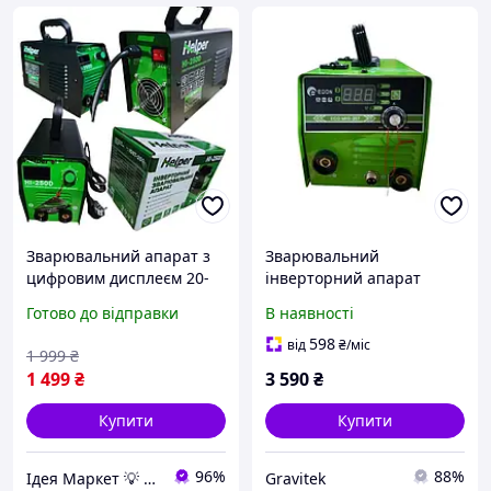
Зварювальний апарат з
Зварювальний
цифровим дисплеєм 20-
інверторний апарат
250 А 9 кВт Helper HI-
EDON ECO MIG-257 (3 в 1),
Готово до відправки
В наявності
250D універсальний
універсальний інвертор
інвертор для зварювання
для зварювання,
598
від
₴
/міс
1 999
₴
багатофункційний
1 499
₴
3 590
₴
зварювальник
Купити
Купити
96%
88%
Ідея Маркет 💡 Інтернет-магазин корисних ідей
Gravitek