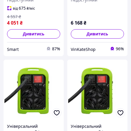
120A/400A,
(Чехія), Зварювальний
Універсальний інвертор
апарат для тривалих
675
від
₴
/міс
для зварювання дротом у
робіт, TJW
4 557
₴
майстерні та побуті
4 051
₴
6 168
₴
Дивитись
Дивитись
87%
96%
Smart
VinKateShop
Універсальний
Універсальний