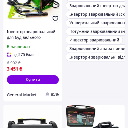
Зварювальний інвертор для 
Інвертор зварювальний Іскр
Універсальний зварювальни
Потужний зварювальний інв
Інвертор зварювальний
для будівельного
Инвектор зварювальний
майданчика Procraft
В наявності
Зварювальний апарат инвек
AWH300T, Побутовий
універсальний
575
від
₴
/міс
Інвертори зварювальні відгу
зварювальний апарат
6 902
₴
3 451
₴
Купити
85%
General Market UA