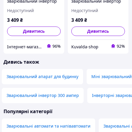
зварювальний інвертор
зварювальний інвертор
Kraft&Dele KD1782 330A
MMA TIG LIFT VRD 330A
Недоступний
Недоступний
MMA TIG для домашніх
KraftDele KD1782
робіт
зварювальний апарат
3 409
₴
3 409
₴
для ремонту
Дивитись
Дивитись
96%
92%
Інтернет-магазин kilowat.in.ua
Kuvalda-shop
Дивись також
Зварювальний апарат для будинку
Міні зварювальний
Зварювальний інвертор 300 ампер
Інверторні зварюв
Популярні категорії
Зварювальні автомати та напівавтомати
Зварювальні 