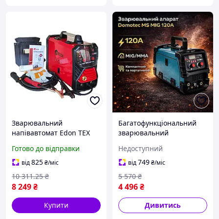
Зварювальний
Багатофункціональний
напівавтомат Edon TEX
зварювальний
MIG 307 : 5.2 кВт, 300 А ,
напівавтомат Domotec,
Готово до відправки
Недоступний
електрод 1.6-4.0мм, дріт
Універсальний інвертор
0.6-1.0,без газу / з газом
для роботи з металом у
825
749
від
₴
/міс
від
₴
/міс
майстерні та побуті
10 311
.25
₴
5 570
₴
8 249
₴
4 496
₴
Купити
Дивитись