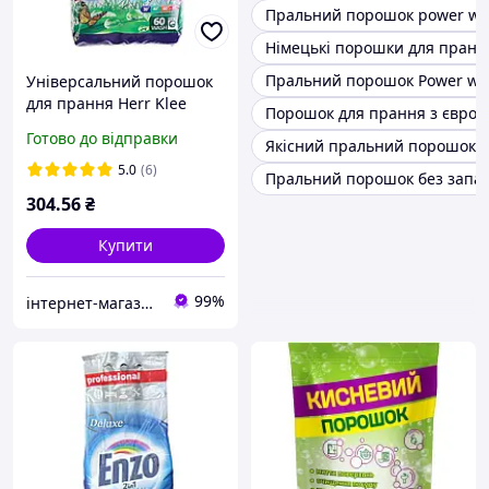
Пральний порошок power was
Німецькі порошки для пранн
Пральний порошок Power wa
Універсальний порошок
для прання Herr Klee
Порошок для прання з європ
universal 5 кг.
Готово до відправки
Якісний пральний порошок
5.0
(6)
Пральний порошок без запа
304
.56
₴
Купити
99%
інтернет-магазин KLIK