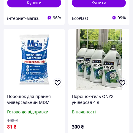
Купити
Купити
96%
99%
інтернет-магазин "О.К."
EcoPlast
Порошок для прання
Порошок-гель ONYX
універсальний MDM
універсал 4 л
Універсальний рідкий
Готово до відправки
В наявності
порошок Гелі для прання
108
₴
81
₴
300
₴