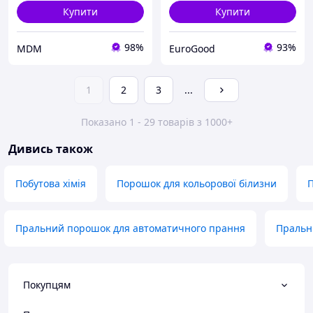
Купити
Купити
98%
93%
MDM
EuroGood
1
2
3
...
Показано 1 - 29 товарів з 1000+
Дивись також
Побутова хімія
Порошок для кольорової білизни
П
Пральний порошок для автоматичного прання
Пральн
Покупцям