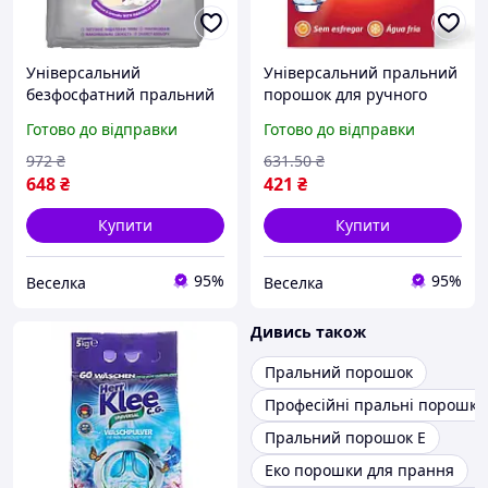
Універсальний
Універсальний пральний
безфосфатний пральний
порошок для ручного
порошок для прання
прання всіх тканин,
Готово до відправки
Готово до відправки
білого та кольорового
ефективний для
білизни з ароматом
видалення плям. SPICY
972
₴
631
.50
₴
жасмину та лаванди.
648
₴
421
₴
BROWN
Купити
Купити
95%
95%
Веселка
Веселка
Дивись також
Пральний порошок
Професійні пральні порошки
Пральний порошок E
Еко порошки для прання