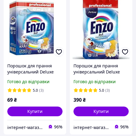
Порошок для прання
Порошок для прання
універсальний Deluxe
універсальний Deluxe
Enzo 4260504880614 560 г
Enzo 4260504880973 4.5 кг
Готово до відправки
Готово до відправки
newyork
sea
5.0
(3)
5.0
(3)
69
₴
390
₴
Купити
Купити
96%
96%
інтернет-магазин "О.К."
інтернет-магазин "О.К."