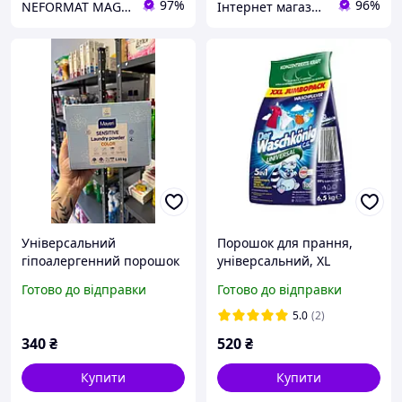
97%
96%
NEFORMAT MAGAZ
Інтернет магазин "Гарно та вигідно"
Універсальний
Порошок для прання,
гіпоалергенний порошок
універсальний, XL
для прання MAYERI
JUMBOPACK 6,5кг,
Готово до відправки
Готово до відправки
Sensitive, 1.65 кг
порошок Der Waschkonig
C.G. Universal
5.0
(2)
340
₴
520
₴
Купити
Купити