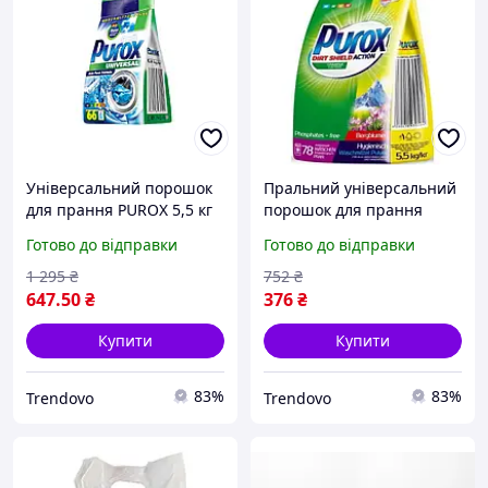
Універсальний порошок
Пральний універсальний
для прання PUROX 5,5 кг
порошок для прання
для білої та кольорової
білого та кольорового
Готово до відправки
Готово до відправки
білизни ефективне
Purox Universal 5.5 кг
видалення плям
1 295
₴
752
₴
647
.50
₴
376
₴
Купити
Купити
83%
83%
Trendovo
Trendovo