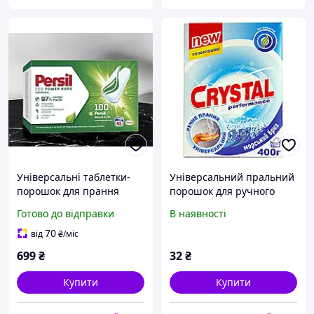
Універсальні таблетки-
Універсальний пральний
порошок для прання
порошок для ручного
Persil Power Bars
прання Crystal
Готово до відправки
В наявності
Universal (45шт.)
Performance Морський
Німеччина
бриз - 400 г.
70
від
₴
/міс
699
₴
32
₴
Купити
Купити