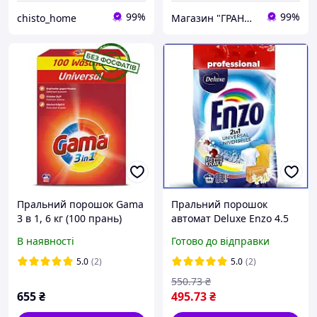
99%
99%
chisto_home
Магазин "ГРАНДіК"
Пральний порошок Gama
Пральний порошок
3 в 1, 6 кг (100 прань)
автомат Deluxe Enzo 4.5
кг 64 прання для
В наявності
Готово до відправки
кольорової та білої
білизни універсальний
5.0
(2)
5.0
(2)
550
.73
₴
655
₴
495
.73
₴