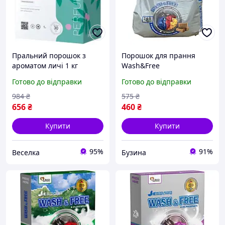
Пральний порошок з
Порошок для прання
ароматом личі 1 кг
Wash&Free
універсальний для
універсальний 2,6 кг
Готово до відправки
Готово до відправки
прання бавовни,
синтетики та льону.
984
₴
575
₴
BROWN
656
₴
460
₴
Купити
Купити
95%
91%
Веселка
Бузина