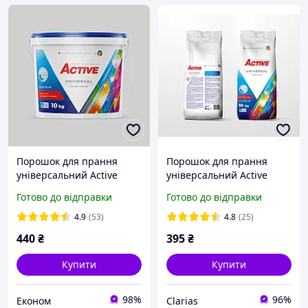
Порошок для прання
Порошок для прання
універсальний Active
універсальний Active
Universal 10 kg (відро)
Universal 10 кг на 135
Готово до відправки
Готово до відправки
прань
4.9
(53)
4.8
(25)
440
₴
395
₴
Купити
Купити
98%
96%
Економ
Clarias