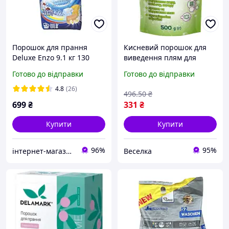
Порошок для прання
Кисневий порошок для
Deluxe Enzo 9.1 кг 130
виведення плям для
прань універсальний
прання та прибирання,
Готово до відправки
Готово до відправки
універсальний очищувач
білизни від плям
4.8
(26)
496
.50
₴
699
₴
331
₴
Купити
Купити
96%
95%
інтернет-магазин "О.К."
Веселка