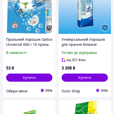
Пральний порошок Gallus
Універсальний порошок
Universal 600 г 10 прань
для прання білизни
Універсальний порошок
ARENAS®-Perla, 15 кг,
В наявності
Готово до відправки
для прання
Kiehl
321
від
₴
/міс
53
₴
3 208
₴
Купити
Купити
99%
94%
Обери мене
Ozon Shop