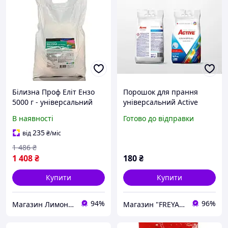
Білизна Проф Еліт Ензо
Порошок для прання
5000 г - універсальний
універсальний Active
порошок для прання всіх
Universal 4820196010722
В наявності
Готово до відправки
типів тканини, Blanidas
2.7 кг flamingo
235
від
₴
/міс
1 486
₴
1 408
₴
180
₴
Купити
Купити
94%
96%
Магазин Лимонад
Магазин "FREYAmarket"