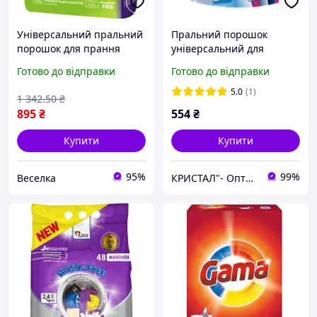
Універсальний пральний
Пральний порошок
порошок для прання
універсальний для
кольорової та білої
прання білої та
Готово до відправки
Готово до відправки
білизни ефективний засіб
кольорової білизни «Білі
1.25 кг SPICY
вітрила» UNIVERSAL 6 кг
5.0
(1)
1 342
.50
₴
895
₴
554
₴
Купити
Купити
95%
99%
Веселка
КРИСТАЛ"- Оптова та розрібна торгівля одноразовим посудом,товарами санітарно-побутового призначення