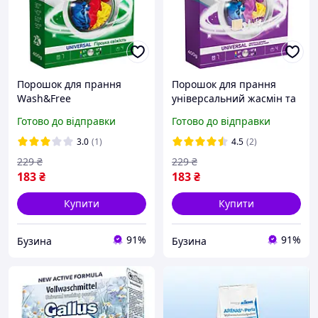
Порошок для прання
Порошок для прання
Wash&Free
універсальний жасмін та
універсальний Гірка
лаванда з марсельським
Готово до відправки
Готово до відправки
свіжість 400 г
милом Wash&Free 400 г
(4262396141897)
4262396140876
3.0
(1)
4.5
(2)
229
₴
229
₴
183
₴
183
₴
Купити
Купити
91%
91%
Бузина
Бузина