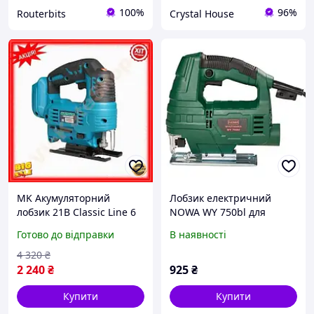
100%
96%
Routerbits
Crystal House
MK Акумуляторний
Лобзик електричний
лобзик 21В Classic Line 6
NOWA WY 750bl для
Ач Безщітковий Makita
розпилювання різних
Готово до відправки
В наявності
для різання дерева та
матеріалів, 220 В
металу електрич PAP10\W
4 320
₴
2 240
₴
925
₴
Купити
Купити