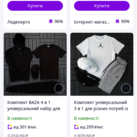
Купити
Купити
96%
90%
Леденерго
Інтернет-магазин ALL CLOTHES
Комплект BAZA 4 в 1
Комплект універсальний
універсальний набір для
3 в 1 для різних потреб із
дому з різними функціями
багатофункціональними
В наявності
В наявності
та високою якістю
елементами та якісними
матеріалів
матеріалами
301
209
від
₴
/міс
від
₴
/міс
2 710
.50
₴
1 879
.50
₴