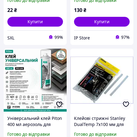
Готово до відправки
Готово до відправки
для прорізних ножів,
різних матеріалів
універсальні для різних
22
₴
130
₴
матеріалів
Купити
Купити
99%
97%
SXL
IP Store
Універсальний клей Piton
Клейові стрижні Stanley
400 мл аерозоль для
DualTemp 7х100 мм для
швидкого склеювання
термоклейового пістолета
Готово до відправки
Готово до відправки
різних матеріалів
універсальні для