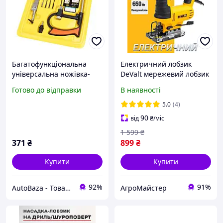
Багатофункціональна
Електричний лобзик
універсальна ножівка-
DeValt мережевий лобзик
лобзик BORN ваш
Девольт із лазерним
Готово до відправки
В наявності
надійний помічник для
маркером 750 Вт для
різних матеріалів
різних матеріалів
5.0
(4)
90
від
₴
/міс
1 599
₴
371
₴
899
₴
Купити
Купити
92%
91%
AutoBaza - Товари для автомобілей та життя
АгроМайстер