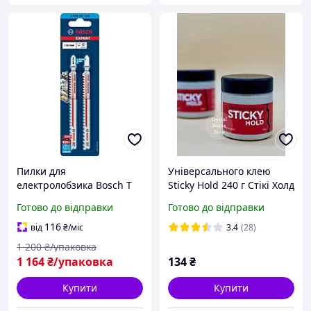
Пилки для
Універсального клею
електролобзика Bosch T
Sticky Hold 240 г Стікі Холд
367 XHM карбід Expert для
для ремонту різних
Готово до відправки
Готово до відправки
різних матеріалів 132 мм,
матеріалів
2 шт.
116
від
₴
/міс
3.4
(28)
1 200
₴/упаковка
1 164
₴/упаковка
134
₴
Купити
Купити