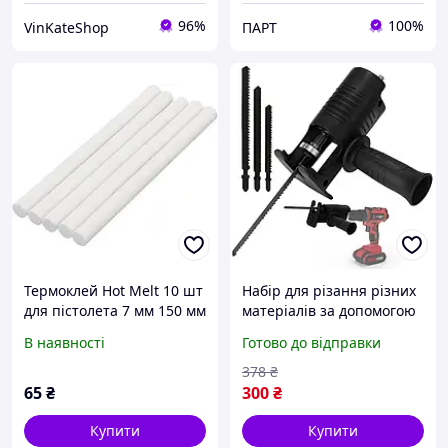
96%
100%
VinKateShop
ПАРТ
Термоклей Hot Melt 10 шт
Набір для різання різних
для пістолета 7 мм 150 мм
матеріалів за допомогою
універсальний для
дриля адаптер лобзика +
В наявності
Готово до відправки
склеювання різних
3 пилки + Бонус
матеріалів
378
₴
65
₴
300
₴
Купити
Купити