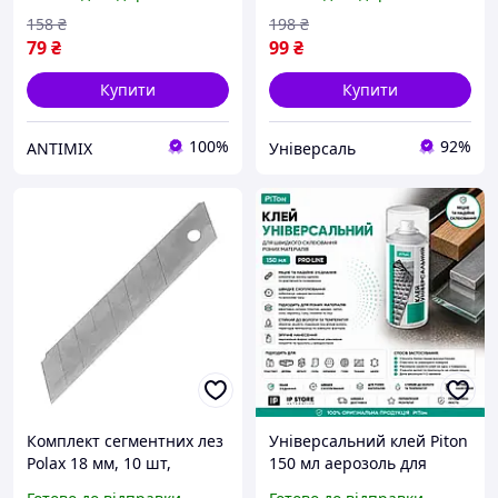
склеювання різних
з резервуаром
матеріалів
158
₴
198
₴
79
₴
99
₴
Купити
Купити
100%
92%
ANTIMIX
Універсаль
Комплект сегментних лез
Універсальний клей Piton
Polax 18 мм, 10 шт,
150 мл аерозоль для
високовуглецева сталь,
швидкого склеювання