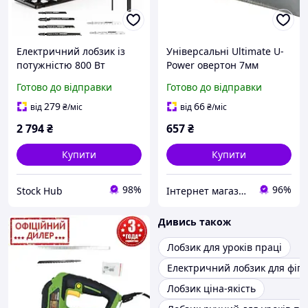
Електричний лобзик із
Універсальні Ultimate U-
потужністю 800 Вт
Power овертон 7мм
Hychika M1Q-DU16-80
75х100см (2 шт)
Готово до відправки
Готово до відправки
Ручний електричний
лобзик для різних
279
66
від
₴
/міс
від
₴
/міс
матеріалів
2 794
₴
657
₴
Купити
Купити
98%
96%
Stock Hub
Інтернет магазин Рейлінгів, обвісів, аксесуарів
Дивись також
Лобзик для уроків праці
Електричний лобзик для фіг
Лобзик ціна-якість