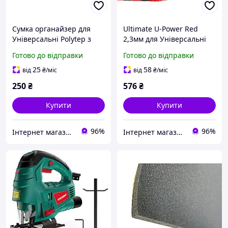
Сумка органайзер для
Ultimate U-Power Red
Універсальні Polytep з
2,3мм для Універсальні
різних матеріалів чорна
Різні матеріали (50x75см)
Готово до відправки
Готово до відправки
(20x13x45)
25
58
від
₴
/міс
від
₴
/міс
250
₴
576
₴
Купити
Купити
96%
96%
Інтернет магазин Рейлінгів, обвісів, аксесуарів
Інтернет магазин Рейлінгів, обвісів, аксесуарів