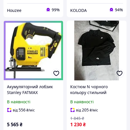
99%
94%
Houzee
KOLODA
Акумуляторний лобзик
Костюм N чорного
Stanley FATMAX
кольору стильний
SFMCS600B для дерева та
універсальний із якісним
В наявності
В наявності
металу 0-2500 об/хв різак
матеріалом для різних
випадків життя
556
205
від
₴
/міс
від
₴
/міс
1 845
₴
5 565
₴
1 230
₴