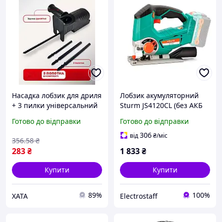
Насадка лобзик для дриля
Лобзик акумуляторний
+ 3 пилки універсальний
Sturm JS4120CL (без АКБ
адаптер для різання
та ЗУ) для обробки
Готово до відправки
Готово до відправки
різних матеріалів
заготовок з різних
матеріалів
306
від
₴
/міс
356
.58
₴
283
₴
1 833
₴
Купити
Купити
89%
100%
XATA
Electrostaff