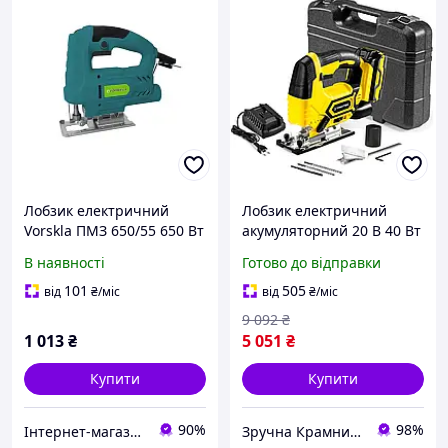
Лобзик електричний
Лобзик електричний
Vorskla ПМЗ 650/55 650 Вт
акумуляторний 20 В 40 Вт
Електролобзик для
для дому 1 шт. жовтий
В наявності
Готово до відправки
розпилювання різних
Trotec MK-0776
матеріалів
101
505
від
₴
/міс
від
₴
/міс
9 092
₴
1 013
₴
5 051
₴
Купити
Купити
90%
98%
Інтернет-магазин "inGarden"
Зручна Крамниця