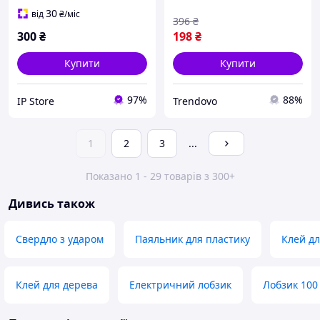
склеювання різних
30
від
₴
/міс
396
₴
матеріалів
300
₴
198
₴
Купити
Купити
97%
88%
IP Store
Trendovo
1
2
3
...
Показано 1 - 29 товарів з 300+
Дивись також
Свердло з ударом
Паяльник для пластику
Клей дл
Клей для дерева
Електричний лобзик
Лобзик 100