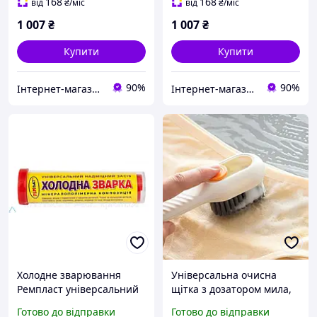
чорному кольорі
використання
168
168
від
₴
/міс
від
₴
/міс
1 007
₴
1 007
₴
Купити
Купити
90%
90%
Інтернет-магазин ALL CLOTHES
Інтернет-магазин ALL CLOTHES
Холодне зварювання
Універсальна очисна
Ремпласт універсальний
щітка з дозатором мила,
30 г для ремонту та
Щітка для різного взуття
Готово до відправки
Готово до відправки