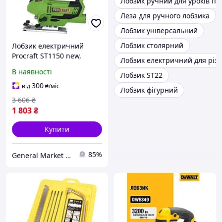
Лобзик ручний для уроків пр
Леза для ручного лобзика
Лобзик універсальний
Лобзик столярний
Лобзик електричний
Procraft ST1150 new,
Лобзик електричний для різа
Електролобзик Лобзик
В наявності
Лобзик ST22
для фігурного
розпилювання різних
300
від
₴
/міс
Лобзик фігурний
матеріалів
3 606
₴
1 803
₴
Купити
85%
General Market UA