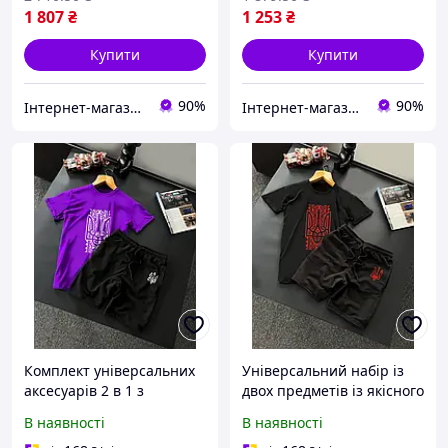
1 807
₴
1 253
₴
Купити
Купити
90%
90%
Інтернет-магазин ALL CLOTHES
Інтернет-магазин ALL CLOTHES
Комплект універсальних
Універсальний набір із
аксесуарів 2 в 1 з
двох предметів із якісного
високоякісного матеріалу
матеріалу в стильному
В наявності
В наявності
для різних моделей у
кольорі для різних цілей