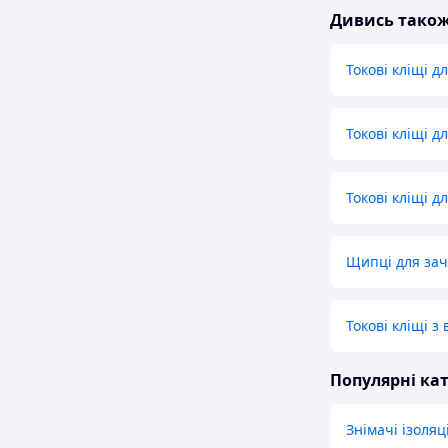
Дивись тако
Токові кліщі д
Токові кліщі д
Токові кліщі 
Щипці для за
Токові кліщі 
Популярні кат
Знімачі ізоляці