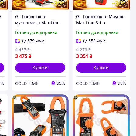
G
GL Токові кліщі
GL Токові кліщі Mayilon
мультиметр Max Line
Max Line 3.1 з
3.1 ANENG для
вимірюваннями VA Ω C
Готово до відправки
Готово до відправки
та
електриків
Hz DUTY °C/°F для
ка
вимірювання струму та
електриків мультиметр
579
558
від
₴
/міс
від
₴
/міс
напруги True RMS те
те LO31\PR
4 437
₴
4 279
₴
LO31\PR
3 475
₴
3 351
₴
Купити
Купити
9%
99%
99%
GOLD TIME
GOLD TIME