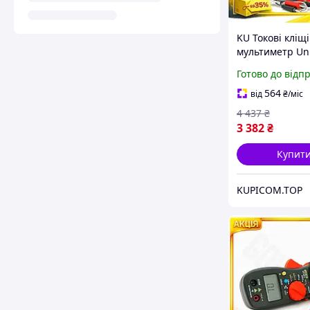
KU Токові кліщі
мультиметр Uni
Fit ANENG
Готово до відп
вимірювання V
°C для електрик
564
від
₴
/міс
домашніх май 
4 437
₴
3 382
₴
Купит
KUPICOM.TOP