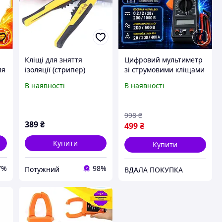
Кліщі для зняття
Цифровий мультиметр
ля
ізоляції (стрипер)
зі струмовими кліщами
посилені, інструмент
для змінного струму і
В наявності
В наявності
для зачистки проводів,
продзвонювання
та
універсальні щипці для
вимірювач напруги й
електрика
опору для дому та
998
₴
електрика
389
₴
499
₴
Купити
Купити
7%
98%
Потужний
ВДАЛА ПОКУПКА