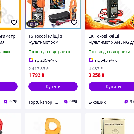
ьтиметр
TS Токові кліщі з
EK Токові кліщі
для
мультиметром
мультиметр ANENG д
ві кліщі
PeakMeter Extra Line
Original Design
равки
Готово до відправки
Готово до відправки
рювання
для електриків та
електриків
ру
техніків вимірювач
вимірювання струму 
299
543
від
₴
/міс
від
₴
/міс
струму AC DC до 600A
напруги True RMS
2 417
.85
₴
4 437
₴
му SHT55_Q
HFX17_E
1 792
₴
3 258
₴
и
Купити
Купити
97%
98%
9
Toptul-shop інтернет магазин
Е-кошик