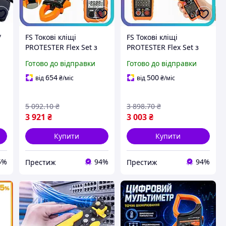
/
FS Токові кліщі
FS Токові кліщі
PROTESTER Flex Set з
PROTESTER Flex Set з
 /
функцією мультиметра
мультиметром та
Готово до відправки
Готово до відправки
True RMS для
термопарою для
електриків та техніків
електриків та техніків
654
500
від
₴
/міс
від
₴
/міс
вимірюва SET18-F
вимірювач с SET18-F
5 092
.10
₴
3 898
.70
₴
3 921
₴
3 003
₴
Купити
Купити
5%
94%
94%
Престиж
Престиж