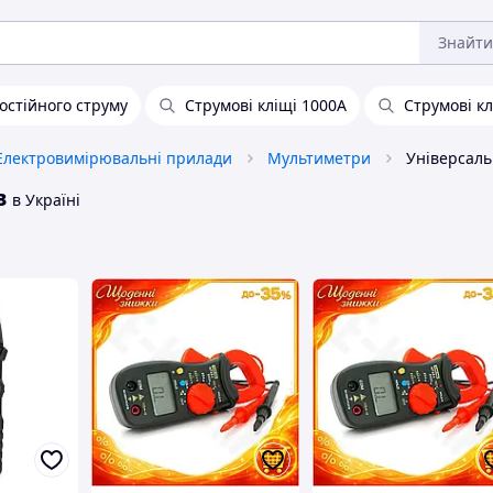
Знайти
постійного струму
Струмові кліщі 1000А
Струмові кл
Електровимірювальні прилади
Мультиметри
в
в Україні