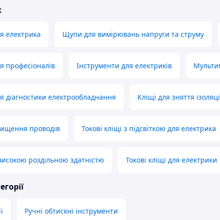
ж
ля електрика
Щупи для вимірювань напруги та струму
ля професіоналів
Інструменти для електриків
Мульти
для діагностики електрообладнання
Кліщі для зняття ізоляці
чищення проводів
Токові кліщі з підсвіткою для електрика
з високою роздільною здатністю
Токові кліщі для електрики
егорії
ї
Ручні обтискні інструменти