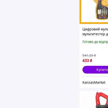
Цифровий мул
мультитестер 
електрика токо
Готово до відп
до 400 А вимі
напруги та опо
541
.25
₴
433
₴
Купит
KansasMarket