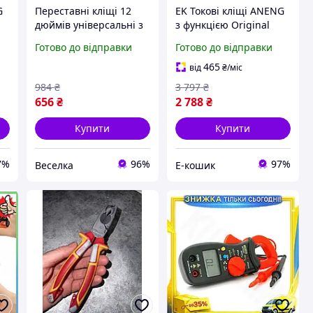
G
Переставні кліщі 12
EK Токові кліщі ANENG
дюймів універсальні з
з функцією Original
протиковзними
Design мультиметра
Готово до відправки
Готово до відправки
ручками для
для електрика
сантехніків і електриків
вимірювання струму
465
від
₴
/міс
FLAME
напруги HFX17_E
984
₴
3 797
₴
656
₴
2 788
₴
Купити
Купити
7%
96%
97%
Веселка
Е-кошик