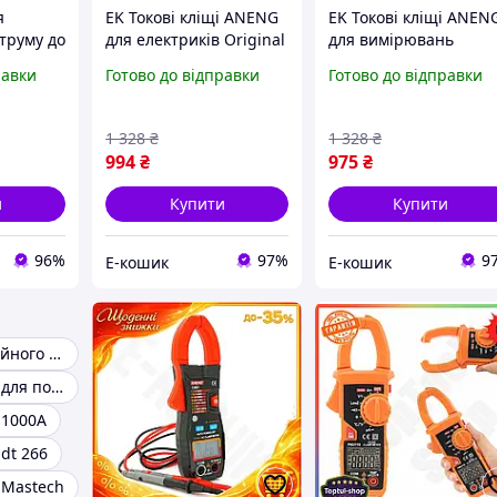
я
EK Токові кліщі ANENG
EK Токові кліщі ANEN
труму до
для електриків Original
для вимірювань
ги до 600
Design та техніків
Original Design AC DC
равки
Готово до відправки
Готово до відправки
в і
AC/DC VA Ω NCV
струму та напруги
трів
продзвонювання та
мультиметр для
фікс HFX17_E
електриків HFX17_E
1 328
₴
1 328
₴
994
₴
975
₴
и
Купити
Купити
96%
97%
9
Е-кошик
Е-кошик
Кліщі для постійного струму
Струмові кліщі для постійного струму
 1000А
 dt 266
 Mastech