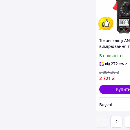
Токові кліщі A
вимірювання то
напруги з True
В наявності
600А мультиме
електриків і те
272
від
₴
/міс
BUV
3 884
.36
₴
2 721
₴
Купит
Buyvol
1
2