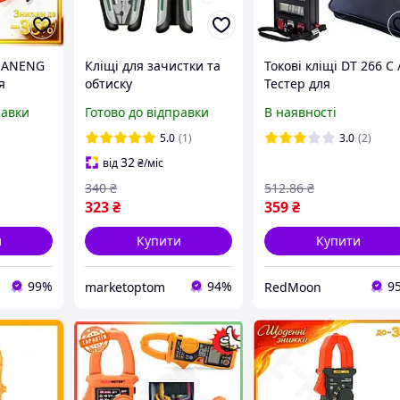
і ANENG
Кліщі для зачистки та
Токові кліщі DT 266 C 
я
обтиску
Тестер для
 AC/DC A
проводів,Обтискні
вимірювання напруги
равки
Готово до відправки
В наявності
тиметр
кліщі,Кліщі для зняття
Мультиметр
 діагно
ізоляції,Стрипер,Плоск
універсальний
5.0
(1)
3.0
(2)
огубці електрика
цифровий
32
від
₴
/міс
340
₴
512
.86
₴
323
₴
359
₴
и
Купити
Купити
99%
94%
9
marketoptom
RedMoon