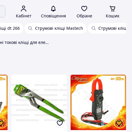
Кабінет
Сповіщення
Обране
Кошик
іщі dt 266
Струмові кліщі Mastech
Струмові кліщі 
Універсальні токові кліщі для електриків