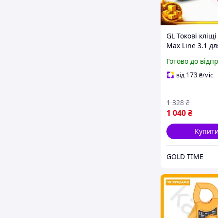
GL Токові кліщ
Max Line 3.1 дл
вимірювання V
Готово до відп
AC Ω NCV муль
для електриків
173
від
₴
/міс
LO31\PR
1 328
₴
1 040
₴
Купит
GOLD TIME