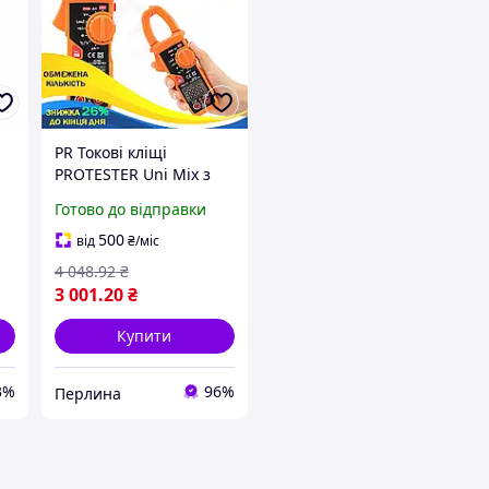
PR Токові кліщі
PROTESTER Uni Mix з
мультиметром та
Готово до відправки
термопарою для
електриків та техніків
500
від
₴
/міс
і
вимірювач ст Per33/R
4 048
.92
₴
3 001
.20
₴
Купити
3%
96%
Перлина