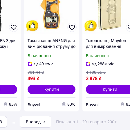
NENG для
Токові кліщі ANENG для
Токові кліщі Mayilon
ку і
вимірювання струму до
для вимірювання
 RMS
400А мультиметр
струму і напруги
В наявності
В наявності
тр для
прозвонка і тест діодів
мультиметр з
хніків
для електриків і
прозвонкою і тестом
49
288
від
₴
/міс
від
₴
/міс
майстрів BUV
діодів для електрики 
701
.44
₴
4 108
.65
₴
діагностики 600A
493
₴
2 878
₴
и
Купити
Купити
83%
83%
8
Buyvol
Buyvol
3
...
Вперед
Показано 1 - 29 товарів з 200+