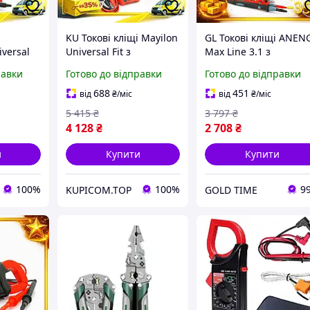
KU Токові кліщі Mayilon
GL Токові кліщі ANEN
versal
Universal Fit з
Max Line 3.1 з
мультиметром для
мультиметром
равки
Готово до відправки
Готово до відправки
A Ω C Hz
вимірювання струму та
вимірювання струму 
ів та
напруги для електрики
напруги для електри
688
451
від
₴
/міс
від
₴
/міс
Uni2L_K
т Uni2L_K
та майст LO31\PR
5 415
₴
3 797
₴
4 128
₴
2 708
₴
и
Купити
Купити
100%
100%
9
KUPICOM.TOP
GOLD TIME