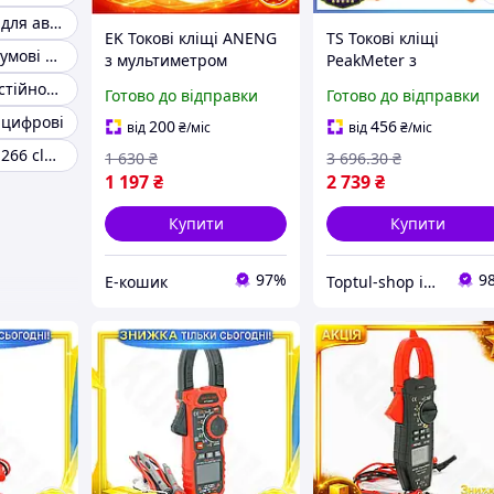
Струмові кліщі для автоелектрика
EK Токові кліщі ANENG
TS Токові кліщі
Професійні струмові кліщі
з мультиметром
PeakMeter з
Original Design
мультиметром Extra
Токові кліщі постійного струму для автомобіля
Готово до відправки
Готово до відправки
вимірювання струму та
Line та термопарою
 цифрові
напруги 600А для
для електриків та
200
456
від
₴
/міс
від
₴
/міс
електрики HFX17_E
техніків вимірювач
Струмові кліщі 266 clamp meter
1 630
₴
3 696
.30
₴
струму та SHT55_Q
1 197
₴
2 739
₴
Купити
Купити
97%
9
Е-кошик
Toptul-shop інтернет магазин