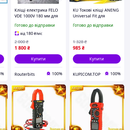
Кліщі електрика FELO
KU Токові кліщі ANENG
VDE 1000V 180 мм для
Universal Fit для
зняття ізоляції
електриків
Готово до відправки
Готово до відправки
універсальні
вимірювання струму та
напруги мультиметр
180
від
₴
/міс
продзвінка Uni2L_K
2 000
₴
1 328
₴
1 800
₴
985
₴
Купити
Купити
8%
100%
100%
Routerbits
KUPICOM.TOP