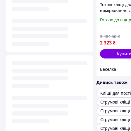
Токові кліщі дл
вимірювання с
200 А та напру
Готово до відп
В для електрикі
домашніх майс
FLAME
3 484
.50
₴
2 323
₴
Купит
Веселка
Дивись також
Струмові кліщі
Струмові кліщі
Струмові кліщі