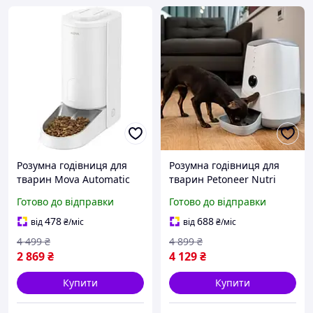
Розумна годівниця для
Розумна годівниця для
тварин Mova Automatic
тварин Petoneer Nutri
PET Feeder PF10 Pro
Vision 3.7 л White (PF002)
Готово до відправки
Готово до відправки
(PF10A)
478
688
від
₴
/міс
від
₴
/міс
4 499
₴
4 899
₴
2 869
₴
4 129
₴
Купити
Купити