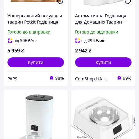
Універсальний посуд для
Автоматична Годівниця
тварин Petkit Годівниця
для Домашніх Тварин -
YUMSHARE DUAL-HOPPER
Програмування Часу -
Готово до відправки
Готово до відправки
2 with Cam (P592) r
Гарантія 12 місяців
596
294
від
₴
/міс
від
₴
/міс
5 959
₴
2 942
₴
Купити
Купити
98%
99%
PAPS
ComShop.UA - Магазин TM Комшоп