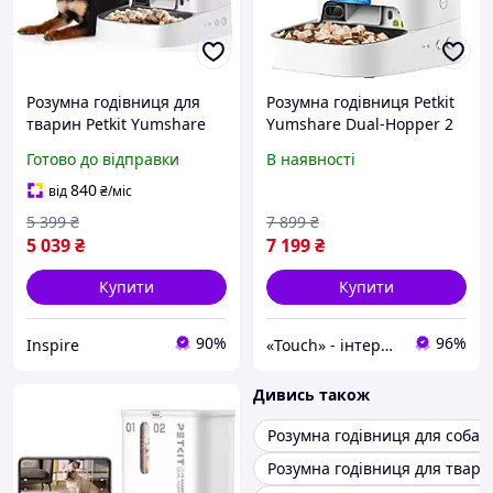
Розумна годівниця для
Розумна годівниця Petkit
тварин Petkit Yumshare
Yumshare Dual-Hopper 2
Dual-Hopper with Camera
with Camera (P592)
Готово до відправки
В наявності
White (P591)
[169178]
840
від
₴
/міс
5 399
₴
7 899
₴
5 039
₴
7 199
₴
Купити
Купити
90%
96%
Inspire
«Touch» - інтернет-магазин електроніки та гаджетів
Дивись також
Розумна годівниця для собак
Розумна годівниця для твари