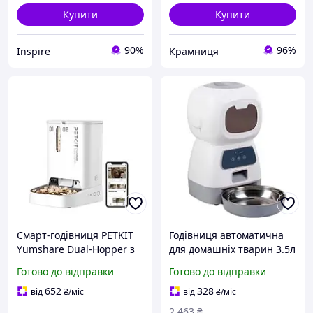
Купити
Купити
90%
96%
Inspire
Крамниця
Смарт-годівниця PETKIT
Годівниця автоматична
Yumshare Dual-Hopper з
для домашніх тварин 3.5л
камерою для тварин 5 л
Wi-Fi, Elf Pet Feeder
Готово до відправки
Готово до відправки
buzyna
652
328
від
₴
/міс
від
₴
/міс
2 463
₴