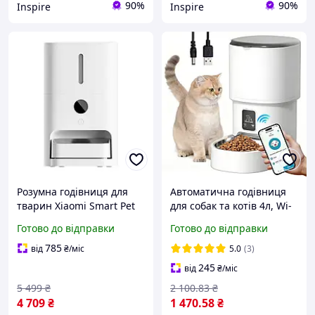
90%
90%
Inspire
Inspire
Розумна годівниця для
Автоматична годівниця
тварин Xiaomi Smart Pet
для собак та котів 4л, Wi-
Food Feeder 2
Fi, від USB або батарейок,
Готово до відправки
Готово до відправки
Білий / Розумна годівниця
для тварин /
785
від
₴
/міс
5.0
(3)
Автогодівниця
245
від
₴
/міс
5 499
₴
2 100
.83
₴
4 709
₴
1 470
.58
₴