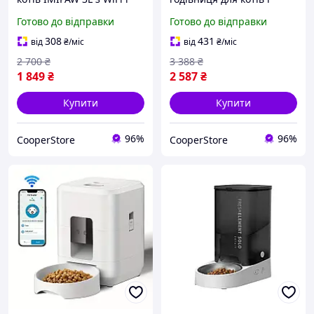
дозатором (3 л, 20 порцій,
собак з WiFi, HD-камерою
Готово до відправки
Готово до відправки
біла)
та керуванням через
додаток (3 л, 10 порцій,
308
431
від
₴
/міс
від
₴
/міс
біла)
2 700
₴
3 388
₴
1 849
₴
2 587
₴
Купити
Купити
96%
96%
CooperStore
CooperStore