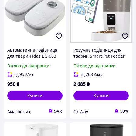
Автоматична годівниця
Розумна годівниця для
для тварин Rias EG-603
тварин Smart Pet Feeder
подвійна, біла
ACF90W автоматична 7л
Готово до відправки
Готово до відправки
біла з підтримкою Alexa
2.4G 5G
95
268
від
₴
/міс
від
₴
/міс
950
₴
2 685
₴
Купити
Купити
94%
99%
Амазончик
OnWay