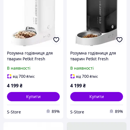
Розумна годівниця для
Розумна годівниця для
тварин Petkit Fresh
тварин Petkit Fresh
Element Solo Smart Pet
Element Solo Smart Pet
В наявності
В наявності
Feeder (3L) White (P570)
Feeder (3L) Dark Grey
(P570)
700
700
від
₴
/міс
від
₴
/міс
4 199
₴
4 199
₴
Купити
Купити
89%
89%
S-Store
S-Store