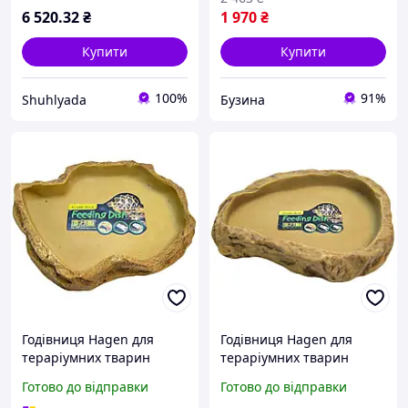
6 520
.32
₴
1 970
₴
Купити
Купити
100%
91%
Shuhlyada
Бузина
Годівниця Hagen для
Годівниця Hagen для
тераріумних тварин
тераріумних тварин
ExoTerra пластик велика L
ExoTerra пластик мала S
Готово до відправки
Готово до відправки
21см buzyna
9см buzyna