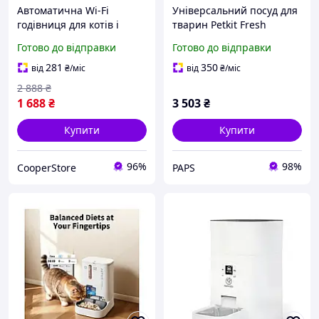
Автоматична Wi-Fi
Універсальний посуд для
годівниця для котів і
тварин Petkit Fresh
собак 2L | Розумний
Element Solo Смарт-
Готово до відправки
Готово до відправки
дозатор корму з
годівниця Dark Grey (P570
таймером та керуванням
Grey) n
281
350
від
₴
/міс
від
₴
/міс
зі смартфона (US
2 888
₴
1 688
₴
3 503
₴
Купити
Купити
96%
98%
CooperStore
PAPS