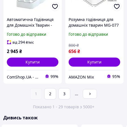
Автоматична Годівниця
Розумна годівниця для
для Домашніх Тварин -
домашніх тварин MG-077
Програмування Часу -
Готово до відправки
Готово до відправки
Гарантія 12 місяців
294
від
₴
/міс
800
₴
2 945
₴
656
₴
Купити
Купити
99%
95%
ComShop.UA - Магазин TM Комшоп
AMAZON Mix
1
2
3
...
Показано 1 - 29 товарів з 5000+
Дивись також