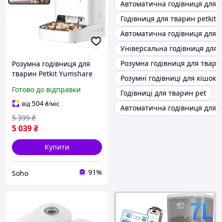
Автоматична годівниця для т
Годівниця для тварин petkit
Автоматична годівниця для 
Універсальна годівниця для 
Розумна годівниця для тварин
Розумна годівниця для
тварин Petkit Yumshare
Розумні годівниці для кішок
Dual-Hopper with Camera
Готово до відправки
Годівниці для тварин pet
White (P591)
504
від
₴
/міс
Автоматична годівниця для 
5 399
₴
5 039
₴
Купити
91%
Soho