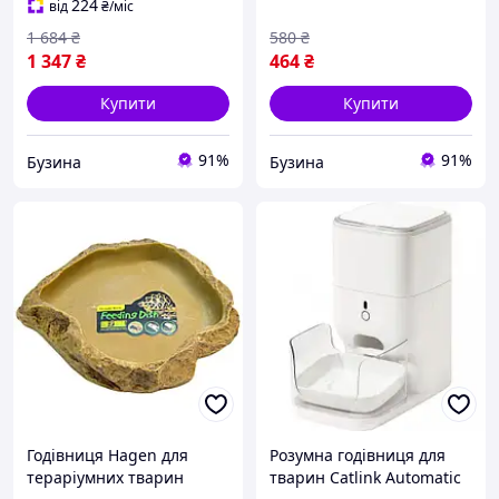
224
від
₴
/міс
1 684
₴
580
₴
1 347
₴
464
₴
Купити
Купити
91%
91%
Бузина
Бузина
Годівниця Hagen для
Розумна годівниця для
тераріумних тварин
тварин Catlink Automatic