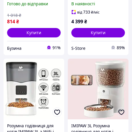
ExoTerra пластик середня
Feeder Fresh 2 Luxury
Готово до відправки
В наявності
M 12см buzyna
(6972884750958)
733
від
₴
/міс
1 018
₴
814
₴
4 399
₴
Купити
Купити
91%
89%
Бузина
S-Store
Розумна годівниця для
IMIPAW 3L Розумна
котів IMIPAW 3L з WiFi і
годівниця для котів і