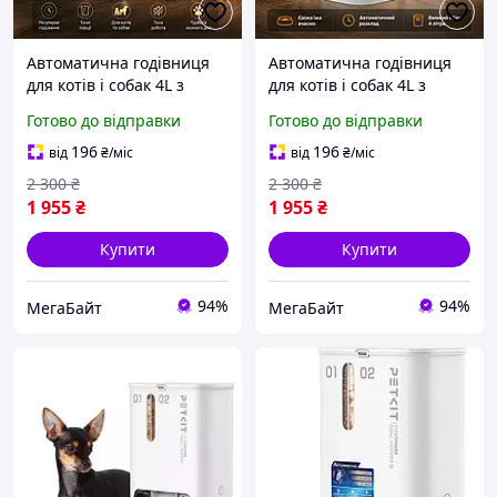
Автоматична годівниця
Автоматична годівниця
для котів і собак 4L з
для котів і собак 4L з
таймером годування |
таймером, голосом та
Готово до відправки
Готово до відправки
Розумна годівниця для
подвійним живленням,
тварин | Диспенсер
біла розумна годівниця
196
196
від
₴
/міс
від
₴
/міс
корму
2 300
₴
2 300
₴
1 955
₴
1 955
₴
Купити
Купити
94%
94%
МегаБайт
МегаБайт