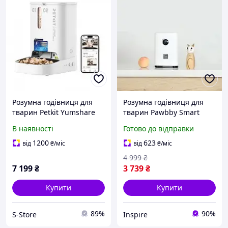
Розумна годівниця для
Розумна годівниця для
тварин Petkit Yumshare
тварин Pawbby Smart
Dual-Hopper 2 with Cam
Snack Machine (MG-
В наявності
Готово до відправки
(3L) White (P592)
PSM001EU) White
1200
623
від
₴
/міс
від
₴
/міс
4 999
₴
7 199
₴
3 739
₴
Купити
Купити
89%
90%
S-Store
Inspire