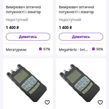
Вимірювач оптичної
Вимірювач оптичної
потужності і локатор
потужності і локатор
оптоволокна 10мВт
оптоволокна 10 мВт.
Недоступний
Недоступний
1 400
₴
1 400
₴
Дивитись
Дивитись
97%
96%
Мегатуризм
MegaHertz - Інтернет магазин електроніки