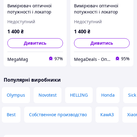
Вимірювач оптичної
Вимірювач оптичної
потужності і локатор
потужності і локатор
оптоволокна 10мВт
оптоволокна 10мВт
Недоступний
Недоступний
1 400
₴
1 400
₴
Дивитись
Дивитись
97%
95%
MegaMag
MegaDeals - Оптовий інтернет магазин
Популярні виробники
Olympus
Novotest
HELLING
Honda
Sick
Best
Собственное производство
КамАЗ
Xiao