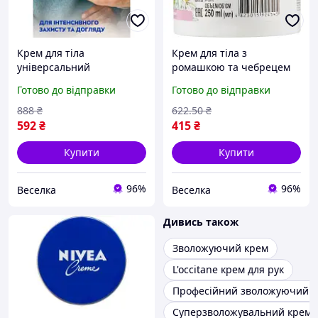
Крем для тіла
Крем для тіла з
універсальний
ромашкою та чебрецем
зволожуючий легкий
для зволоження та
Готово до відправки
Готово до відправки
живильний для чоловіків
живлення шкіри 250 мл
та жінок 250 мл. SPICY
BROWN
888
₴
622
.50
₴
592
₴
415
₴
Купити
Купити
96%
96%
Веселка
Веселка
Дивись також
Зволожуючий крем
L'occitane крем для рук
Професійний зволожуючий кр
Суперзволожувальний крем 