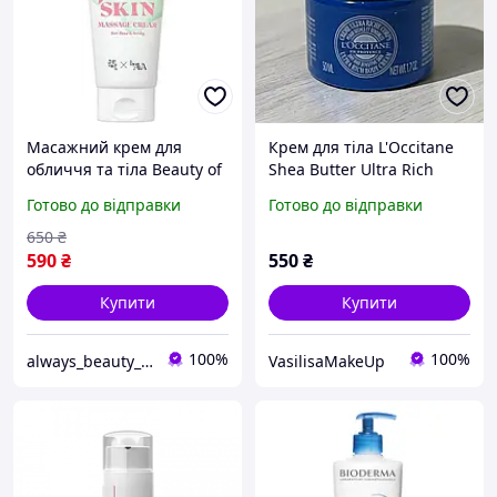
Масажний крем для
Крем для тіла L'Occitane
обличчя та тіла Beauty of
Shea Butter Ultra Rich
Joseon Jelloskin Massage
Body Cream, 50 мл
Готово до відправки
Готово до відправки
Cream For Face & Body
200ml (1232918)
650
₴
590
₴
550
₴
Купити
Купити
100%
100%
always_beauty_kh
VasilisaMakeUp