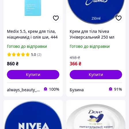
Medix 5.5, крем для тіла,
Крем для тіла Nivea
ніацинамід і олія ши, 444
Унiверсальний 250 мл
мл
(5900017043487/40060000
Готово до відправки
Готово до відправки
00213)-(Коло )
5.0
(2)
458
₴
860
₴
366
₴
Купити
Купити
100%
91%
always_beauty_kh
Бузина