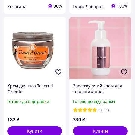
90%
100%
Kosprana
Імідж Лабораторія & Олійні парфуми
Крем для тіла Tesori d
Зволожуючий крем для
Oriente
тіла вітамінно-
ромашковий Love Сream
Готово до відправки
Готово до відправки
200 г (MBA-60071)
5.0
(1)
182
₴
330
₴
Купити
Купити