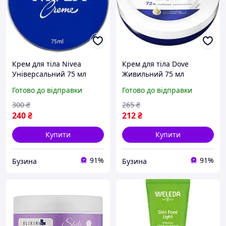
Крем для тіла Nivea
Крем для тіла Dove
Універсальний 75 мл
Живильний 75 мл
4133958 ukrKoshik
8717163972717 flamingo
Готово до відправки
Готово до відправки
300
₴
265
₴
240
₴
212
₴
Купити
Купити
91%
91%
Бузина
Бузина