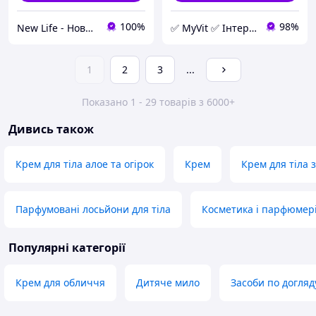
100%
98%
New Life - Нове життя в Україні
✅ MyVit ✅ Інтернет-магазин товарів для здорового життя
1
2
3
...
Показано 1 - 29 товарів з 6000+
Дивись також
Крем для тіла алое та огірок
Крем
Крем для тіла
Парфумовані лосьйони для тіла
Косметика і парфюмер
Популярні категорії
Крем для обличчя
Дитяче мило
Засоби по догляд