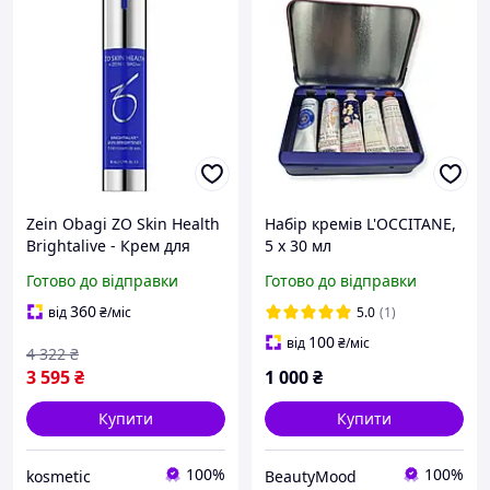
Zein Obagi ZO Skin Health
Набір кремів L'OCCITANE,
Brightalive - Крем для
5 x 30 мл
контролю пігментації
Готово до відправки
Готово до відправки
шкіри обличчя і тіла без
ретинолу
360
від
₴
/міс
5.0
(1)
100
від
₴
/міс
4 322
₴
3 595
₴
1 000
₴
Купити
Купити
100%
100%
kosmetic
BeautyMood