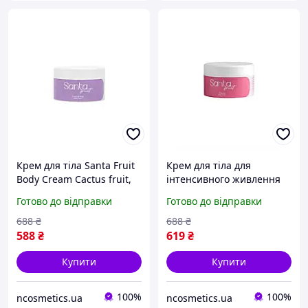
Крем для тіла Santa Fruit
Крем для тіла для
Body Cream Cactus fruit,
інтенсивного живлення
200 мл
та зволоження Santa Fruit
Готово до відправки
Готово до відправки
Body Cream Cherry, 200
мл
688
₴
688
₴
588
₴
619
₴
Купити
Купити
100%
100%
ncosmetics.ua
ncosmetics.ua