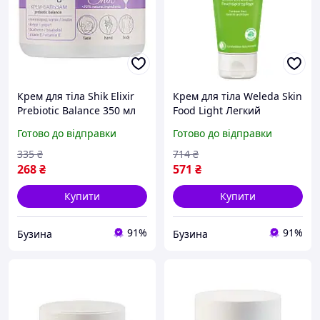
Крем для тіла Shik Elixir
Крем для тіла Weleda Skin
Prebiotic Balance 350 мл
Food Light Легкий
(4823107608070)
Універсальний 75 мл
Готово до відправки
Готово до відправки
4133930 dim I comfort
335
₴
714
₴
268
₴
571
₴
Купити
Купити
91%
91%
Бузина
Бузина