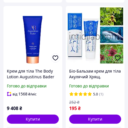
Крем для тіла The Body
Біо-Бальзам крем для тіла
Lotion Augustinus Bader
Акулячий Хрящ.
100 мл
Офіційний представник
Готово до відправки
Готово до відправки
"Імідж лабораторія"
1568
від
₴
/міс
5.0
(1)
252
₴
9 408
₴
195
₴
Купити
Купити