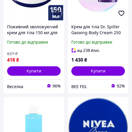
Поживний зволожуючий
Крем для тіла Dr. Spiller
крем для тіла 150 мл для
Gaoxing Body Cream 250
жінок із сухою та
мл
Готово до відправки
Готово до відправки
чутливою шкірою SPICY
238
від
₴
/міс
627
₴
418
₴
1 430
₴
Купити
Купити
96%
92%
Веселка
BEE FIIL