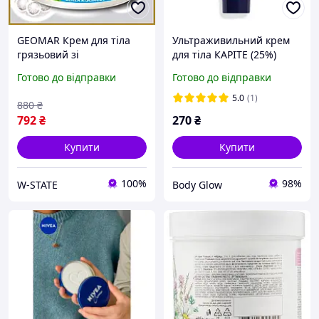
GEOMAR Крем для тіла
Ультраживильний крем
грязьовий зі
для тіла КАРІТЕ (25%)
зміцнюючою дією - без
lL'Occitane, 20 ml
Готово до відправки
Готово до відправки
змивання 500 мл від
MIRATO (Італія)
5.0
(1)
880
₴
792
₴
270
₴
Купити
Купити
100%
98%
W-STATE
Body Glow