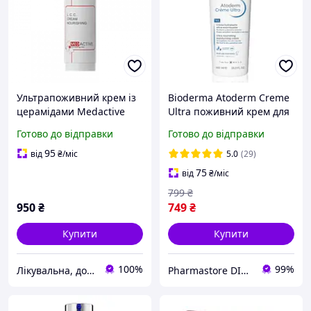
Ультрапоживний крем із
Bioderma Atoderm Creme
церамідами Medactive
Ultra поживний крем для
L.C.C. CREAM NOURISHING
тіла для нормальної та
Готово до відправки
Готово до відправки
omega & ceramides , 50мл
сухої чутливої шкіри ,
500мл
95
від
₴
/міс
5.0
(29)
75
від
₴
/міс
799
₴
950
₴
749
₴
Купити
Купити
100%
99%
Лікувальна, доглядова та професійна косметика
Pharmastore DISCOUNT