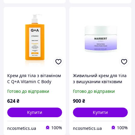
Крем для тіла з вітаміном
Живильний крем для тіла
С Q+A Vitamin C Body
з вишуканим квітковим
Cream, 250 мл
ароматом Marbert Bath &
Готово до відправки
Готово до відправки
Body Classic Body Cream,
225 мл
624
₴
900
₴
Купити
Купити
100%
100%
ncosmetics.ua
ncosmetics.ua