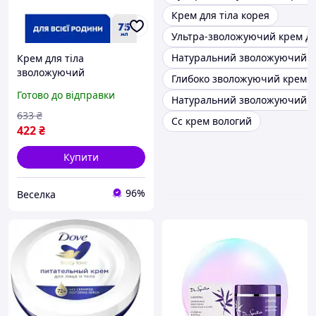
Крем для тіла корея
Ультра-зволожуючий крем д
Натуральний зволожуючий кр
Крем для тіла
зволожуючий
Глибоко зволожуючий крем д
універсальний для всіх
Готово до відправки
Натуральний зволожуючий к
типів шкіри легкий, не
залишає жирного сліду.
633
₴
Сс крем вологий
FLAME
422
₴
Купити
96%
Веселка