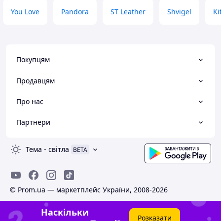
You Love
Pandora
ST Leather
Shvigel
Ki
Покупцям
Продавцям
Про нас
Партнери
Тема
-
світла
BETA
© Prom.ua — маркетплейс України, 2008-2026
Наскільки
Розказати