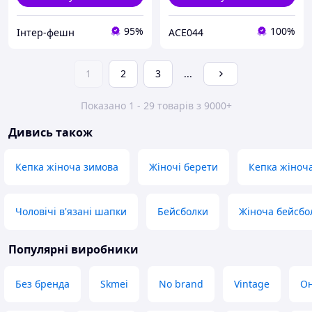
95%
100%
Інтер-фешн
ACE044
1
2
3
...
Показано 1 - 29 товарів з 9000+
Дивись також
Кепка жіноча зимова
Жіночі берети
Кепка жіноч
Чоловічі в'язані шапки
Бейсболки
Жіноча бейсбо
Популярні виробники
Без бренда
Skmei
No brand
Vintage
О