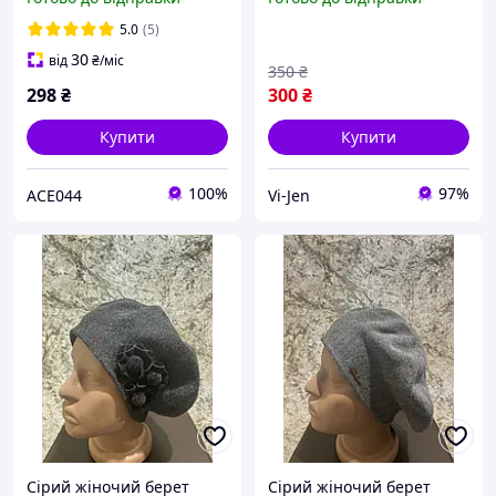
5.0
(5)
30
від
₴
/міс
350
₴
298
₴
300
₴
Купити
Купити
100%
97%
ACE044
Vi-Jen
Сірий жіночий берет
Сірий жіночий берет