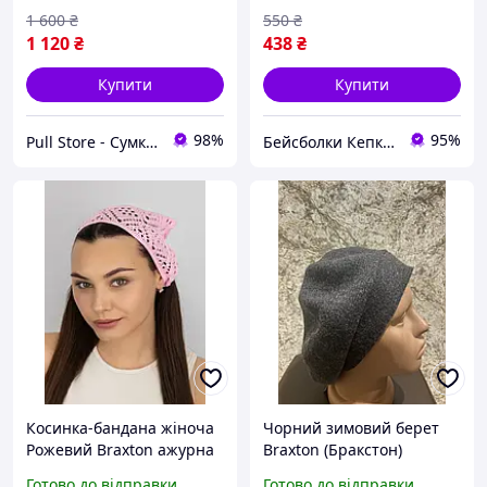
1 600
₴
550
₴
1 120
₴
438
₴
Купити
Купити
98%
95%
Pull Store - Cумки, рюкзаки, шапки та інші аксесуари
Бейсболки Кепки Шапки Аксесуари оптом со склада
Косинка-бандана жіноча
Чорний зимовий берет
Рожевий Braxton ажурна
Braxton (Бракстон)
в'язана
жіночий на зиму теплий
Готово до відправки
Готово до відправки