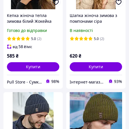
Кепка жіноча тепла
Шапка жіноча зимова з
зимова білий Жокейка
помпонами сіра
775W
Готово до відправки
В наявності
5.0
(2)
5.0
(2)
58
від
₴
/міс
585
₴
620
₴
Купити
Купити
98%
93%
Pull Store - Cумки, рюкзаки, шапки та інші аксесуари
Інтернет-магазин "Modnyj look"