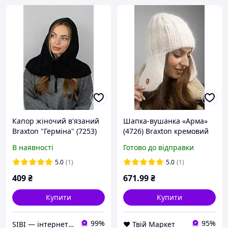
Капор жіночий в'язаний
Шапка-вушанка «Арма»
Braxton "Герміна" (7253)
(4726) Braxton кремовий
Braxton чорний 56-59
56-59
В наявності
Готово до відправки
5.0
(1)
5.0
(1)
409
₴
671
.99
₴
Купити
Купити
99%
95%
SIBI — інтернет-магазин товарів для дому: текстиль, одяг для всієї родини
❤️ Твій Маркет