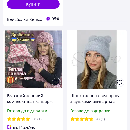
Купити
95%
Бейсболки Кепки Шапки Аксесуари оптом со склада
В'язаний жіночий
Шапка жіноча велюрова
комплект шапка шарф
з вушками одинарна з
рукавиці Дюран Шапка
відворотом Braxton 7260
Готово до відправки
Готово до відправки
жіноча для жінок темна
сірий
пудра
5.0
(1)
5.0
(1)
112
від
₴
/міс