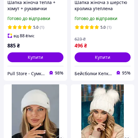
Шапка жіноча тепла +
Шапка жіноча з шерстю
хомут + рукавички
кролика утеплена
«Осирія» чорний розмір
полоскою флісу з
Готово до відправки
Готово до відправки
56-59
відворотом тепла
шапочка Braxton 4936
5.0
(1)
5.0
(1)
Білий
88
від
₴
/міс
623
₴
885
₴
496
₴
Купити
Купити
98%
95%
Pull Store - Cумки, рюкзаки, шапки та інші аксесуари
Бейсболки Кепки Шапки Аксесуари оптом со склада