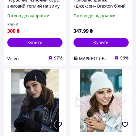
зимовий теплий на зиму
«Джексон» Braxton білий
з квіткою
D2-2026
Готово до відправки
Готово до відправки
350
₴
300
₴
347
.99
₴
Купити
Купити
97%
96%
Vi-Jen
🛍️ МАРКЕТПЛЕЙС DMD