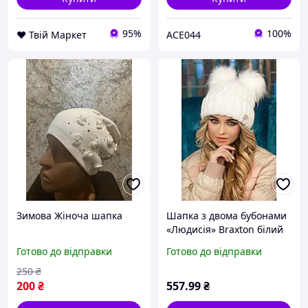
95%
100%
❤️ Твій Маркет
ACE044
Зимова Жіноча шапка
Шапка з двома бубонами
«Людисія» Braxton білий
56-59 D2-2026
Готово до відправки
Готово до відправки
250
₴
200
₴
557
.99
₴