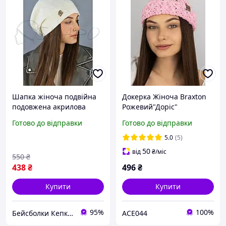
Шапка жіноча подвійна
Докерка Жіноча Braxton
подовжена акрилова
Рожевий"Доріс"
весняна з красивим
Готово до відправки
Готово до відправки
візерунком Айелет
Braxton 7242 білий
5.0
(5)
50
від
₴
/міс
550
₴
438
₴
496
₴
Купити
Купити
95%
100%
Бейсболки Кепки Шапки Аксесуари оптом со склада
ACE044