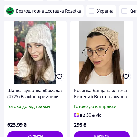
Безкоштовна доставка Rozetka
Україна
Ки
Шапка-вушанка «Камала»
Косинка-бандана жіноча
(4725) Braxton кремовий
Бежевий Braxton ажурна
56-59
в'язана
Готово до відправки
Готово до відправки
30
від
₴
/міс
623
.99
₴
298
₴
Купити
Купити