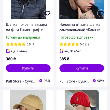
Шапка чоловіча в'язана
Чоловіча в'язана шапка
на флісі Камет графіт-
хакі-оливковий «Камет»
чорний розмір 56-59
464W
Готово до відправки
Готово до відправки
5.0
(1)
5.0
(1)
38
38
від
₴
/міс
від
₴
/міс
380
₴
385
₴
Купити
Купити
98%
98%
Pull Store - Cумки, рюкзаки, шапки та інші аксесуари
Pull Store - Cумки, рюкзаки, шапки та інші аксесуари