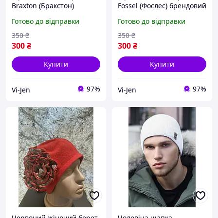
Braxton (Бракстон)
Fossel (Фослес) брендовий
зимовий на зиму теплий
зимовий теплий на зиму
Готово до відправки
Готово до відправки
з квіткою
350
₴
350
₴
300
₴
300
₴
Купити
Купити
97%
97%
Vi-Jen
Vi-Jen
Червоний жіночий берет
Чоловіча шапка