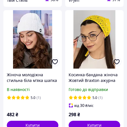
Твій Стиль
Vi-Jen
Жіноча молодіжна
Косинка-бандана жіноча
стильна біла м'яка шапка
Жовтий Braxton ажурна
в'язана
В наявності
Готово до відправки
5.0
(1)
5.0
(1)
30
від
₴
/міс
482
₴
298
₴
Купити
Купити