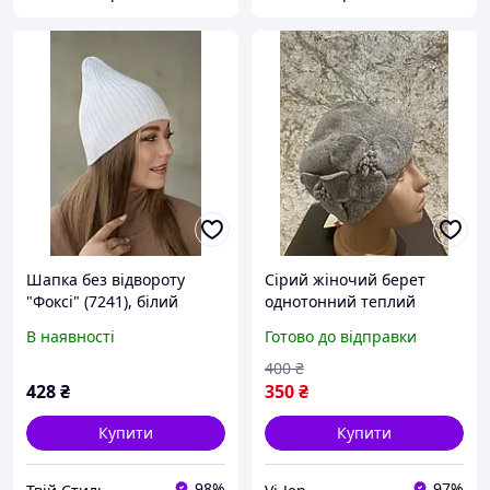
Шапка без відвороту
Сірий жіночий берет
"Фоксі" (7241), білий
однотонний теплий
клсичний з квіткою
В наявності
Готово до відправки
400
₴
428
₴
350
₴
Купити
Купити
98%
97%