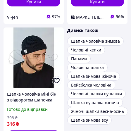
Купити
Купити
97%
96%
Vi-Jen
🛍️ МАРКЕТПЛЕЙС DMD
Дивись також
Шапка чоловіча зимова
Чоловічі кепки
Панами
Чоловіча шапка
Шапка зимова жіноча
Бейсболка чоловіча
Чоловічі шапки вушанки
Шапка чоловіча міні біні
з відворотом шапочка
Шапка вушанка жіноча
одинарна вовняна
Готово до відправки
Жіночі шапки весна-осінь
Braxton 5506 Джинс
398
₴
Шапка зимова зсу
316
₴