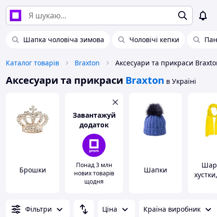
Шапка чоловіча зимова
Чоловічі кепки
Па
Каталог товарів
Braxton
Аксесуари та прикраси Braxto
Аксесуари та прикраси
Braxton
в Україні
Завантажуй
додаток
Шар
Понад 3 млн
Брошки
Шапки
нових товарів
хустки
щодня
Фільтри
Ціна
Країна виробник