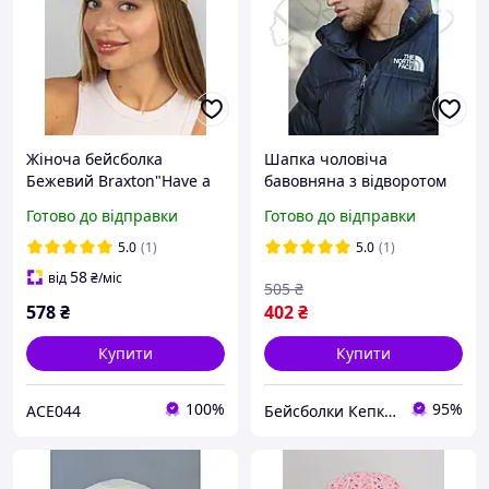
Жіноча бейсболка
Шапка чоловіча
Бежевий Braxton"Have a
бавовняна з відворотом
Nice Day"
утеплена флісом красива
Готово до відправки
Готово до відправки
об'ємна в'язка модель
Канзас Braxton 4732
5.0
(1)
5.0
(1)
червоний
58
від
₴
/міс
505
₴
578
₴
402
₴
Купити
Купити
100%
95%
ACE044
Бейсболки Кепки Шапки Аксесуари оптом со склада