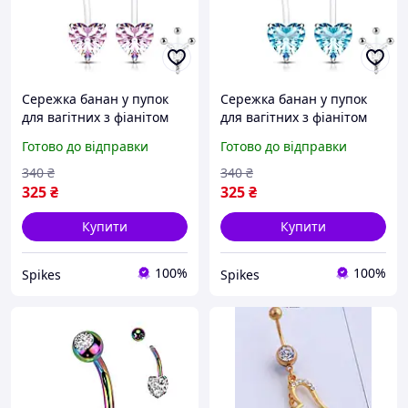
Сережка банан у пупок
Сережка банан у пупок
для вагітних з фіанітом
для вагітних з фіанітом
Spikes NPG-1015-P у формі
Spikes NPG-1015-Q у
Готово до відправки
Готово до відправки
серця (Рожевий)
формі серця (Блакитний)
340
₴
340
₴
325
₴
325
₴
Купити
Купити
100%
100%
Spikes
Spikes