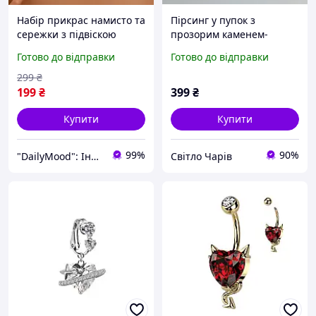
Набір прикрас намисто та
Пірсинг у пупок з
сережки з підвіскою
прозорим каменем-
Серце Красивий набір
серцем мед-сталь
Готово до відправки
Готово до відправки
прикрас для жінок
299
₴
199
₴
399
₴
Купити
Купити
99%
90%
"DailyMood": Інтернет-магазин аксесуарів і товарів для щоденного використання
Світло Чарів