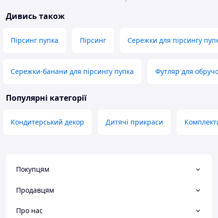
Дивись також
Пірсинг пупка
Пірсинг
Сережки для пірсингу пуп
Сережки-банани для пірсингу пупка
Футляр для обруч
Популярні категорії
Кондитерський декор
Дитячі прикраси
Комплекти
Покупцям
Продавцям
Про нас