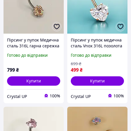
Пірсинг у пупок Медична
Пірсинг у пупок медична
сталь 316L гарна сережка
сталь Vnox 316L позолота
з цирконами
18K | Гарна сережка з
Готово до відправки
Готово до відправки
огранювання "Лазурне та
цирконами огранювання
бурштинове серця"
«Два серця»
699
₴
навела 10 мм. Колір
799
₴
499
₴
срібло
Купити
Купити
100%
100%
Crystal UP
Crystal UP