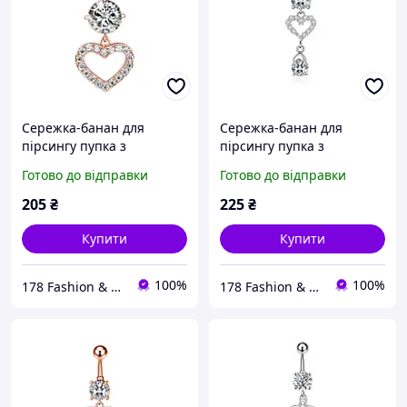
Сережка-банан для
Сережка-банан для
пірсингу пупка з
пірсингу пупка з
підвіскою серце під
підвіскою серце та
Готово до відправки
Готово до відправки
рожеве золото
камінчик під срібло
205
₴
225
₴
Купити
Купити
100%
100%
178 Fashion & Happy times
178 Fashion & Happy times