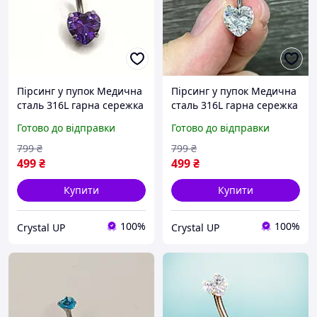
Пірсинг у пупок Медична
Пірсинг у пупок Медична
сталь 316L гарна сережка
сталь 316L гарна сережка
з цирконами
з цирконами
Готово до відправки
Готово до відправки
огранювання "Два серця
огранювання "Два
Аметист" навела 10 мм.
діамантові серця" навела
799
₴
799
₴
Колір срібло
10 мм. Колір срібло
499
₴
499
₴
Купити
Купити
100%
100%
Crystal UP
Crystal UP