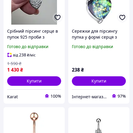
Срібний пірсинг серце в
Сережки для пірсингу
пупок 925 проби з
пупка у формі серця з
фіанітами, 1,80 г., арт.
опалом
Готово до відправки
Готово до відправки
ПР2Ф/022
238
від
₴
/міс
1 590
₴
1 430
₴
238
₴
Купити
Купити
100%
97%
Karat
Інтернет-магазин "Luck-Lak"