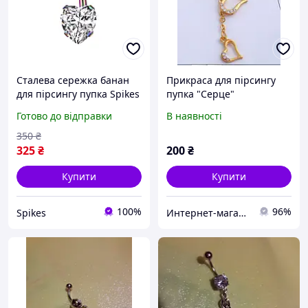
Сталева сережка банан
Прикраса для пірсингу
для пірсингу пупка Spikes
пупка "Серце"
NS10-WC у формі серця з
Готово до відправки
В наявності
фіанітами
(Різнокольоровий)
350
₴
325
₴
200
₴
Купити
Купити
100%
96%
Spikes
Интернет-магазин "Милаша" milasha.com.ua