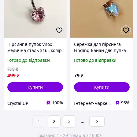
Пірсинг в пупок Vnox
Сережка для пірсинга
медична сталь 316L колір
Finding Банан для пупка
срібло Гарна сережка з
навела серця з
Готово до відправки
Готово до відправки
цирконами огранювання
хірургічної сталі 316L
"Два серця Рожевий
Сталистий Білий перелив
799
₴
топаз"
20 мм x 5 мм x 8 мм
499
₴
79
₴
Купити
Купити
100%
98%
Crystal UP
Інтернет-маркет "Прикраса"
1
2
3
...
Показано 1 - 29 товарів з 1000+