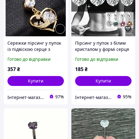
Сережки пірсинг у пупок
Пірсинг у пупок з білим
із підвіскою серце з
кристалом у формі серця
кристалами, колір золото
для пірсингу пупка
Готово до відправки
Готово до відправки
титановий
антиалергенний стрази
357
₴
185
₴
Купити
Купити
97%
95%
Інтернет-магазин "Luck-Lak"
Інтернет-магазин "Vegvisir"