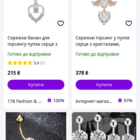
Сережка-банан для
Сережки пірсинг у пупок
пірсингу пупка серце з
серця з кристалами,
підвіскою серця під
рожеве золото
Готово до відправки
Готово до відправки
срібло
5.0
(1)
215
₴
378
₴
Купити
Купити
100%
97%
178 Fashion & Happy times
Інтернет-магазин "Luck-Lak"