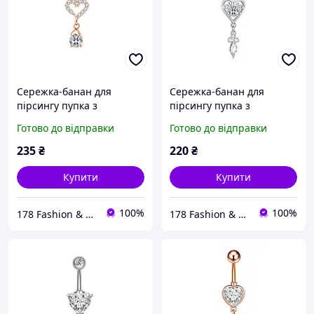
Сережка-банан для
Сережка-банан для
пірсингу пупка з
пірсингу пупка з
підвіскою серце та
підвіскою серце + лілія
Готово до відправки
Готово до відправки
камінчик під рожеве
під срібло
золото
235
₴
220
₴
Купити
Купити
100%
100%
178 Fashion & Happy times
178 Fashion & Happy times