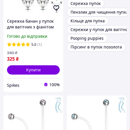
Сережка пупок
Пензлик для чищення пупка
Кільце для пупка
Сережка банан у пупок
для вагітних з фіанітом
Сережки у пупок для вагітни
Spikes NPG-1015-C у
Готово до відправки
Pooping puppies
формі серця (Прозорий)
5.0
(1)
Пірсинг в пупок позолота
340
₴
325
₴
Купити
100%
Spikes