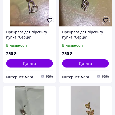
Прикраса для пірсингу
Прикраса для пірсингу
пупка "Серце"
пупка "Серце"
В наявності
В наявності
250
₴
250
₴
Купити
Купити
96%
96%
Интернет-магазин "Милаша" milasha.com.ua
Интернет-магазин "Милаша" milasha.com.ua