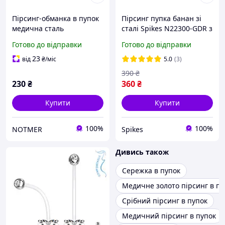
Пірсинг-обманка в пупок
Пірсинг пупка банан зі
медична сталь
сталі Spikes N22300-GDR з
сріблястого кольору з
фіанітом у формі серця
Готово до відправки
Готово до відправки
кристалами, сережка
(Золотистий)
обманка без проколу у
23
від
₴
/міс
5.0
(3)
формі серця
390
₴
230
₴
360
₴
Купити
Купити
100%
100%
NOTMER
Spikes
Дивись також
Сережка в пупок
Медичне золото пірсинг в пу
Срібний пірсинг в пупок
Медичний пірсинг в пупок