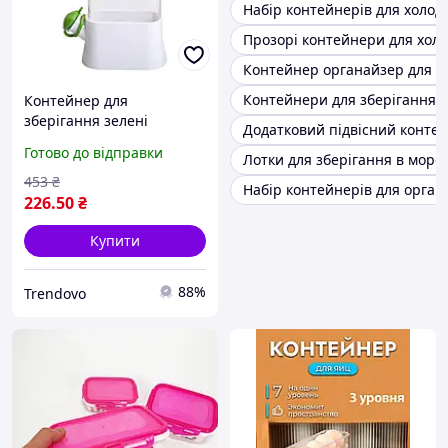
Набір контейнерів для холод
Прозорі контейнери для хол
Контейнер органайзер для х
Контейнери для зберігання в
Контейнер для
зберігання зелені
Додатковий підвісний конте
пластик для свіжості та
Готово до відправки
Лотки для зберігання в моро
організації продуктів у
холодильнику
453
₴
Набір контейнерів для орган
226
.50
₴
Купити
88%
Trendovo