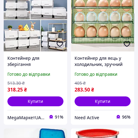
Контейнер для
Контейнер для яєць у
зберігання
холодильник, зручний
45.5х28.5х31см Білий,
органайзер для яєць 30
Готово до відправки
Готово до відправки
зручне рішення для
шт.
організації простору
513
.30
₴
405
₴
318
.25
₴
283
.50
₴
Купити
Купити
91%
96%
MegaМаркетUA — твоє замовлення вже в дорозі 🚚📦✨
Need Active