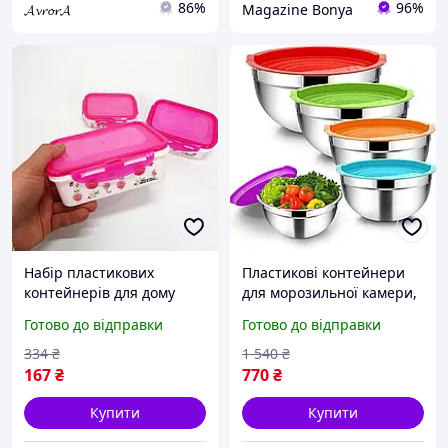
86%
96%
𝓐𝓿𝓻𝓸𝓻𝓐
Magazine Bonya
Набір пластикових
Пластикові контейнери
контейнерів для дому
для морозильної камери,
UNIQUE UN-1511,
Контейнер для
Готово до відправки
Готово до відправки
Контейнери для
зберігання продуктів
зберігання в морозильній
Контейнери кухні DG-58
334
₴
1 540
₴
камері YB-93
167
₴
770
₴
Купити
Купити