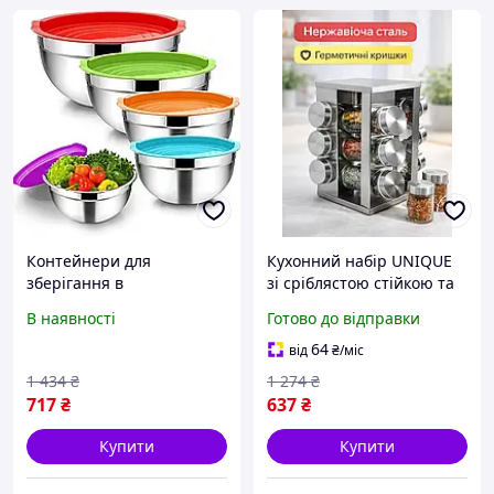
Контейнери для
Кухонний набір UNIQUE
зберігання в
зі сріблястою стійкою та
холодильнику, Лотки для
скляними контейнерами
В наявності
Готово до відправки
зберігання в морозильній
для зручної організації
камері GN-28
приправ
64
від
₴
/міс
1 434
₴
1 274
₴
717
₴
637
₴
Купити
Купити