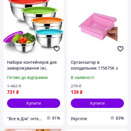
Набори контейнерів для
Організатор в
заморожування їжі,
холодильник 175675K з
Контейнери для
кришкою для зберігання
Готово до відправки
В наявності
заморожування з
продуктів, пластиковий
кришкою Контейнери
контейнер для овочів і
1 462
₴
278
₴
кухні BR-48
фруктів, зручний ящик
731
₴
139
₴
для
Купити
Купити
91%
83%
"Все в Дім" інтернет-магазин
INprime