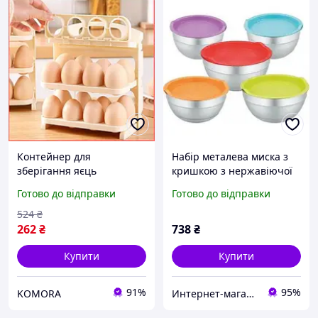
Контейнер для
Набір металева миска з
зберігання яєць
кришкою з нержавіючої
органайзер для
сталі 5 штук для кухні
Готово до відправки
Готово до відправки
холодильника 24 яйця
природи миски ємності
зручний пластиковий
QM-12
524
₴
лоток для кухні
262
₴
738
₴
Купити
Купити
91%
95%
KOMORA
Интернет-магазин «Мегавольт»