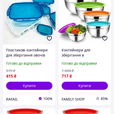
Пластикові контейнери
Контейнери для
для зберігання овочів
зберігання в
UNIQUE, Лотки для
холодильнику, Лотки для
Готово до відправки
Готово до відправки
харчових продуктів
зберігання в морозильній
Контейнери кухні ZA-82
камері GN-28
515
₴
1 434
₴
415
₴
717
₴
Купити
Купити
100%
85%
RAFAIL
FAMILY SHOP