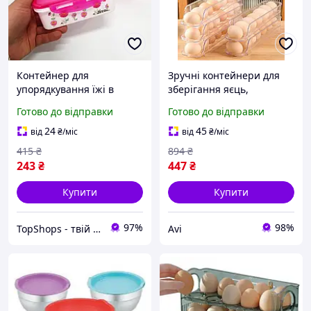
Контейнер для
Зручні контейнери для
упорядкування їжі в
зберігання яєць,
холодильнику UNIQUE
Контейнер для яєць у
Готово до відправки
Готово до відправки
UN-1511, Набір
холодильник пластиковий
контейнерів з харчового
(3 рівні, Прозорий), AVI
24
45
від
₴
/міс
від
₴
/міс
пластику EX-68
415
₴
894
₴
243
₴
447
₴
Купити
Купити
97%
98%
TopShops - твій інтернет магазин
Avi