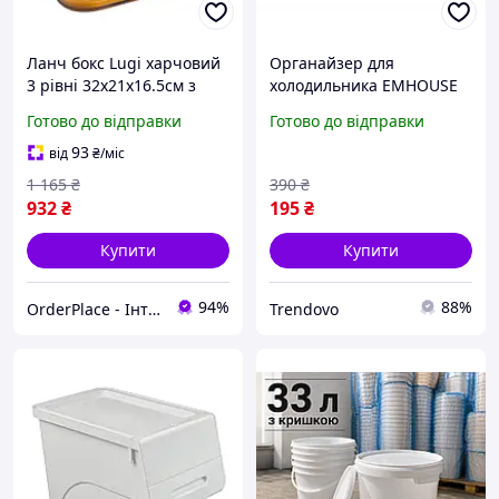
Ланч бокс Lugi харчовий
Органайзер для
3 рівні 32х21х16.5см з
холодильника EMHOUSE
кришкою для школи,
контейнер для зберігання
Готово до відправки
Готово до відправки
контейнер їжі судок
продуктів і зручної
організація холодильника
організації простору
93
від
₴
/міс
1 165
₴
390
₴
932
₴
195
₴
Купити
Купити
94%
88%
OrderPlace - Інтернет-магазин товарів для дому
Trendovo