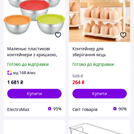
Маленькі пластикові
Контейнер для
контейнери з кришкою,
зберігання яєць
Пластикові бокси для
органайзер для
Готово до відправки
Готово до відправки
зберігання, Харчові
холодильника 24 яйця
контейнери для їжі PC-44
безпечний зручний для
168
від
₴
/міс
528
₴
кухні
1 681
₴
264
₴
Купити
Купити
95%
90%
ElectroMax
Cвіт товарів