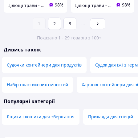
98%
98%
Цілющі трави - товари для здоров'я та краси
Цілющі трави - товари для здоров'я та краси
1
2
3
...
Показано 1 - 29 товарів з 100+
Дивись також
Судочки контейнери для продуктів
Судок для їжі з ге
Набір пластикових ємностей
Харчові контейнери для з
Популярні категорії
Ящики і кошики для зберігання
Приладдя для спецій