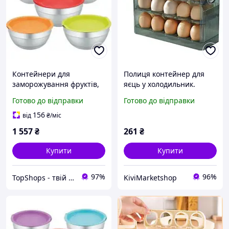
Контейнери для
Полиця контейнер для
заморожування фруктів,
яєць у холодильник.
Харчові пластикові
Лоток підставка для
Готово до відправки
Готово до відправки
контейнери з кришкою
зберігання яєць на 30 шт.
для продуктів NJ-83
156
від
₴
/міс
1 557
₴
261
₴
Купити
Купити
97%
96%
TopShops - твій інтернет магазин
KiviMarketshop