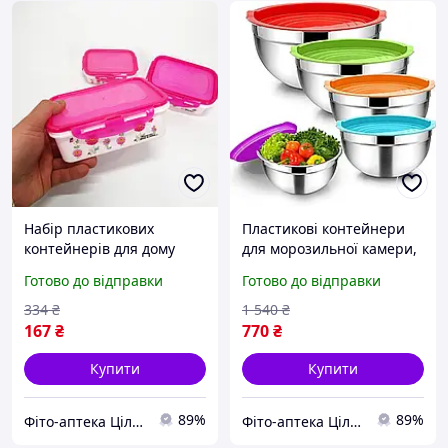
Набір пластикових
Пластикові контейнери
контейнерів для дому
для морозильної камери,
UNIQUE UN-1511,
Контейнер для
Готово до відправки
Готово до відправки
Контейнери для
зберігання продуктів
зберігання в морозильній
Контейнери кухні DG-58
334
₴
1 540
₴
камері YB-93
167
₴
770
₴
Купити
Купити
89%
89%
Фіто-аптека Цілюще джерело
Фіто-аптека Цілюще джерело