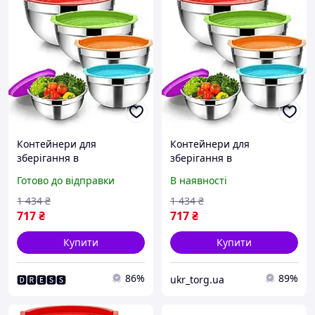
Контейнери для
Контейнери для
зберігання в
зберігання в
холодильнику, Лотки для
холодильнику, Лотки для
Готово до відправки
В наявності
зберігання в морозильній
зберігання в морозильній
камері GN-28
камері GN-28
1 434
₴
1 434
₴
717
₴
717
₴
Купити
Купити
86%
89%
🅳🆁🅴🆂🆂
ukr_torg.ua