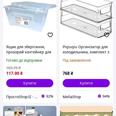
Ящик для зберігання,
Piqiuqiu Організатор для
прозорий контейнер для
холодильника, комплект з
організації простору
2, складські контейнери з
Готово до відправки
Під замовлення
вдома, зручний та
ручкою, система
практичний аксесуар
організації холодильника,
163
.75
₴
розміри 25 х
117
.90
₴
768
₴
Купити
Купити
92%
94%
ПростоShop🛒 - онлайн магазин простих товарів💡
MellaShop