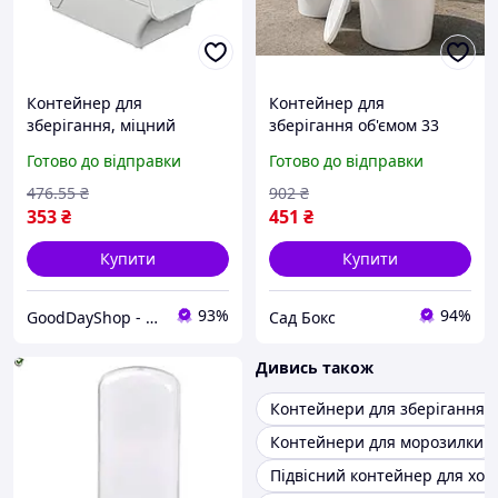
Контейнер для
Контейнер для
зберігання, міцний
зберігання об'ємом 33
поліпропілен, зручне
літри з надійною
Готово до відправки
Готово до відправки
рішення для організації
кришкою для зручного
простору в офісах і
використання й
476
.55
₴
902
₴
будинках
організації простору
353
₴
451
₴
Купити
Купити
93%
94%
GoodDayShop - Онлайн магазин різноманітних товарів
Сад Бокс
Дивись також
Контейнери для зберігання 
Контейнери для морозилки
Підвісний контейнер для хо