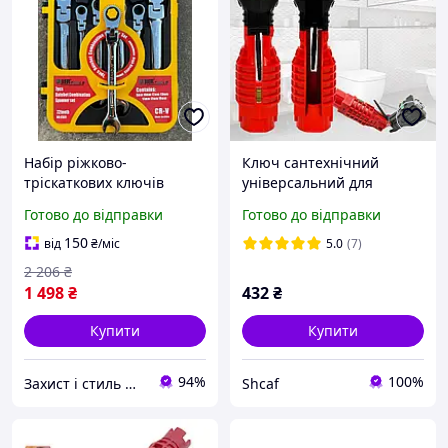
Набір ріжково-
Ключ сантехнічний
тріскаткових ключів
універсальний для
JierTools 7 предметів з
важкодоступних місць 18
Готово до відправки
Готово до відправки
карданом для ремонту та
в 1, Трубний гайковий
монтажу у
торцевий ключ
150
від
₴
/міс
5.0
(7)
важкодоступних місцях
2 206
₴
1 498
₴
432
₴
Купити
Купити
94%
100%
Захист і стиль — в одному магазині
Shcaf