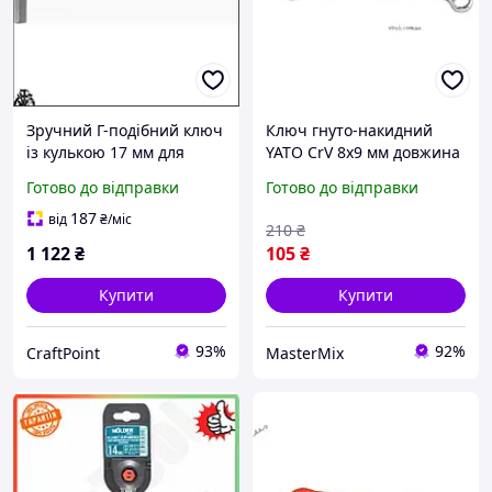
Зручний Г-подібний ключ
Ключ гнуто-накидний
із кулькою 17 мм для
YATO CrV 8х9 мм довжина
роботи у важкодоступних
185 мм для зручного
Готово до відправки
Готово до відправки
місцях і легкого
доступу до
загвинчування
важкодоступних місць
187
від
₴
/міс
210
₴
1 122
₴
105
₴
Купити
Купити
93%
92%
CraftPoint
MasterMix