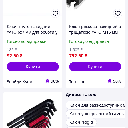
Ключ гнуто-накидний
Ключ ріжково-накидний з
YATO 6x7 мм для роботи у
тріщаткою YATO М15 мм
важкодоступних місцях
для ремонту зручний та
Готово до відправки
Готово до відправки
міцний і зручний
міцний для
важкодоступних місць
185
₴
1 505
₴
92
.50
₴
752
.50
₴
Купити
Купити
90%
90%
Знайди Купи
Top-Line
Дивись також
Ключ для важкодоступних мі
Ключ універсальний самоза
Ключ ridgid