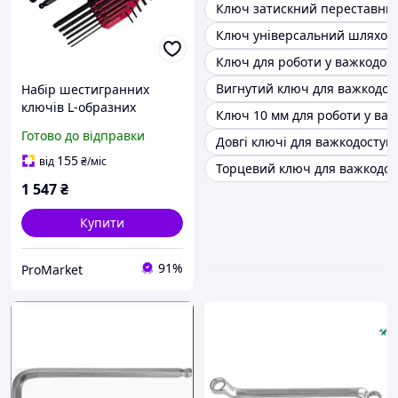
Ключ затискний переставни
Ключ універсальний шляхов
Ключ для роботи у важкодост
Вигнутий ключ для важкодос
Набір шестигранних
ключів L-образних
Ключ 10 мм для роботи у важ
STANLEY з кулею 9 шт.,
Готово до відправки
Довгі ключі для важкодоступ
розміри 1.5-10 мм,
зручний для роботи в
155
від
₴
/міс
Торцевий ключ для важкодос
важкодоступних місцях
1 547
₴
Купити
91%
ProMarket