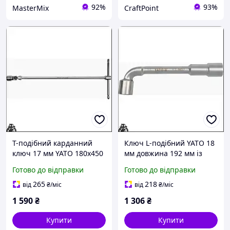
92%
93%
MasterMix
CraftPoint
T-подібний карданний
Ключ L-подібний YATO 18
ключ 17 мм YATO 180x450
мм довжина 192 мм із
мм для роботи в
хромо-ванадієвої сталі
Готово до відправки
Готово до відправки
обмеженому просторі та
для важкодоступних
важкодоступних місць
місць
265
218
від
₴
/міс
від
₴
/міс
1 590
₴
1 306
₴
Купити
Купити