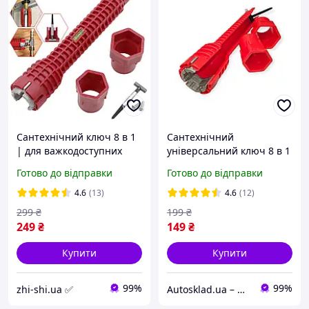
Сантехнічний ключ 8 в 1
Сантехнічний
| для важкодоступних
універсальний ключ 8 в 1
місць | трубний гайковий
для важкодоступних
Готово до відправки
Готово до відправки
торцевий ключ
місць
4.6
(13)
4.6
(12)
299
₴
199
₴
249
₴
149
₴
Купити
Купити
99%
99%
zhi-shi.ua ✅
Autosklad.ua – фарби, автоемалі, герметики, лаки, набори інструментів, компресори