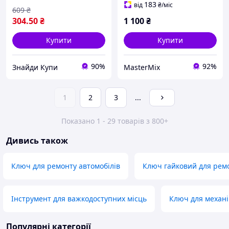
місцях
важкодоступних місцях,
183
від
₴
/міс
609
₴
YATO 63х250 мм
304
.50
₴
1 100
₴
Купити
Купити
90%
92%
Знайди Купи
MasterMix
1
2
3
...
Показано 1 - 29 товарів з 800+
Дивись також
Ключ для ремонту автомобілів
Ключ гайковий для ремо
Інструмент для важкодоступних місць
Ключ для механі
Популярні категорії