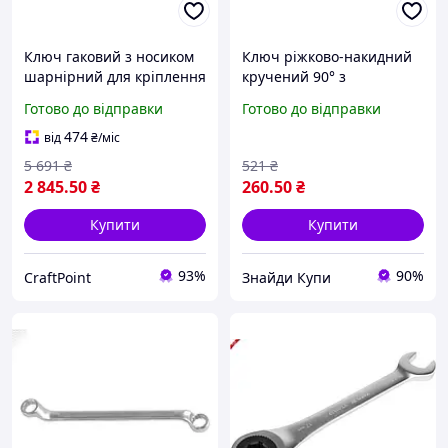
Ключ гаковий з носиком
Ключ ріжково-накидний
шарнірний для кріплення
кручений 90° з
і роботи в
тріскачкою YATO 18 мм
Готово до відправки
Готово до відправки
важкодоступних місцях
для зручного
міцний і зручний
закручування у
474
від
₴
/міс
важкодоступних місцях
5 691
₴
521
₴
2 845
.50
₴
260
.50
₴
Купити
Купити
93%
90%
CraftPoint
Знайди Купи