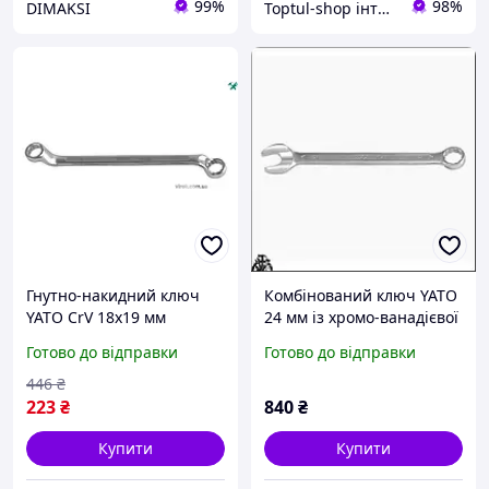
99%
98%
DIMAKSI
Toptul-shop інтернет магазин
Гнутно-накидний ключ
Комбінований ключ YATO
YATO CrV 18x19 мм
24 мм із хромо-ванадієвої
довжина 270 мм для
сталі завдовжки 290 мм
Готово до відправки
Готово до відправки
зручного доступу до
для роботи у
важкодоступних місць
важкодоступних місцях
446
₴
223
₴
840
₴
Купити
Купити