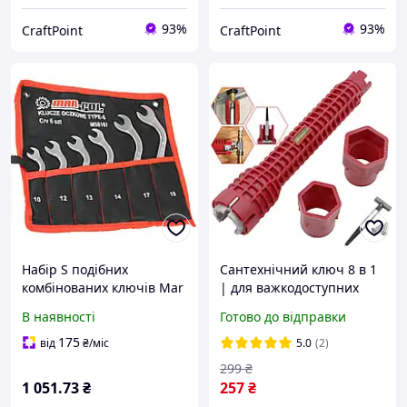
93%
93%
CraftPoint
CraftPoint
Набір S подібних
Сантехнічний ключ 8 в 1
комбінованих ключів Mar
| для важкодоступних
Pol M58167 6 шт 10 19 мм
місць | трубний гайковий
В наявності
Готово до відправки
для важкодоступних
торцевий ключ
місць авто та техніки
175
від
₴
/міс
5.0
(2)
299
₴
1 051
.73
₴
257
₴