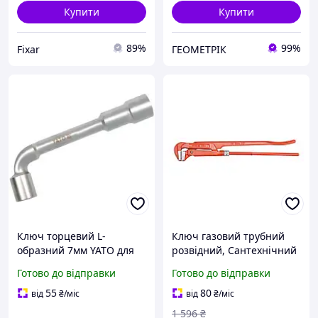
Купити
Купити
89%
99%
Fixar
ГЕОМЕТРІК
Ключ торцевий L-
Ключ газовий трубний
образний 7мм YATO для
розвідний, Сантехнічний
болтів і гайок довжина
інструмент 90° для
Готово до відправки
Готово до відправки
106мм, хромований, CrV
важкодоступних місць із
6140, зручний в
посиленою фіксацією
55
80
від
₴
/міс
від
₴
/міс
важкодоступних місцях
гайкою
1 596
₴