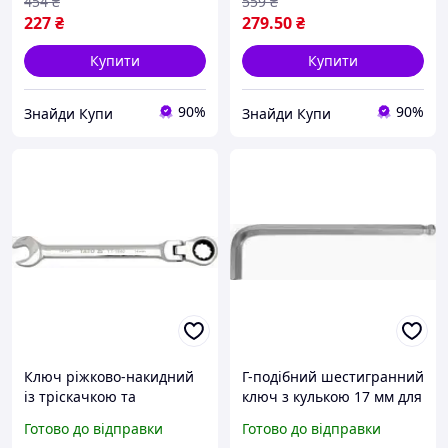
важкодоступних місцях
454
₴
559
₴
227
₴
279
.50
₴
Купити
Купити
90%
90%
Знайди Купи
Знайди Купи
Ключ ріжково-накидний
Г-подібний шестигранний
із тріскачкою та
ключ з кулькою 17 мм для
шарніром YATO 9 мм для
зручного закручування і
Готово до відправки
Готово до відправки
роботи у важкодоступних
відкручування в