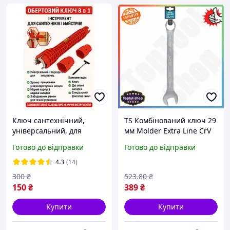
Ключ сантехнічний,
TS Комбінований ключ 29
універсальний, для
мм Molder Extra Line CrV
важкодоступних місць,
для слюсарних робіт та
Готово до відправки
Готово до відправки
8в1, Трубний гайковий
ремонту гайковий ключ
торцевий ключ
для кріплень SHT55_Q
4.3
(14)
двосторонній
300
₴
523
.80
₴
150
₴
389
₴
Купити
Купити