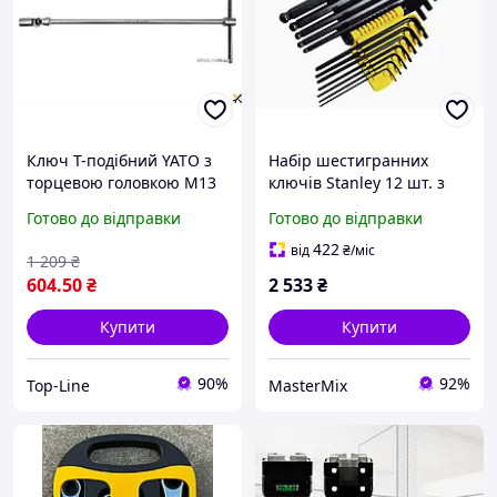
Ключ Т-подібний YATO з
Набір шестигранних
торцевою головкою М13
ключів Stanley 12 шт. з
мм для автосервісу на
кульовим кінцем для
Готово до відправки
Готово до відправки
кардані для зручного
зручного кріплення в
доступу до
важкодоступних місцях
422
від
₴
/міс
1 209
₴
важкодоступних місць
604
.50
₴
2 533
₴
Купити
Купити
90%
92%
Top-Line
MasterMix