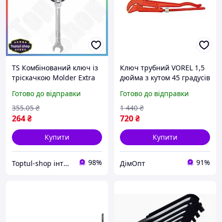
TS Комбінований ключ із
Ключ трубний VOREL 1,5
тріскачкою Molder Extra
дюйма з кутом 45 градусів
Line 14 мм для роботи у
для зручної роботи у
Готово до відправки
Готово до відправки
важкодоступних місцях
важкодоступних місцях
гайковий ключ шарн
355
.05
₴
1 440
₴
SHT55_Q
264
₴
720
₴
Купити
Купити
98%
91%
Toptul-shop інтернет магазин
ДімОпт