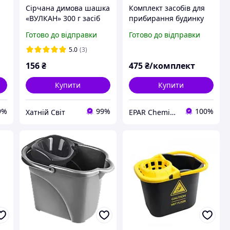
Сірчана димова шашка
Комплект засобів для
«ВУЛКАН» 300 г засіб
прибирання будинку
для дезінфекції
EPAR HOME CLEAN KIT
Готово до відправки
Готово до відправки
нежитлових
500
приміщень від грибка
5.0
(3)
та плісняви
156
₴
475
₴/комплект
Купити
Купити
9%
99%
100%
Хатній Світ
EPAR Chemical Solutions