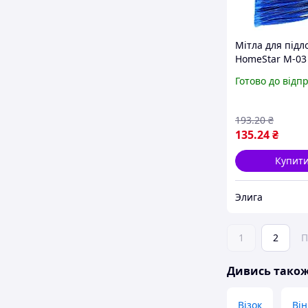
Мітла для підл
HomeStar М-03
держака для
Готово до відп
прибирання до
комерційних
приміщень
193
.20
₴
135
.24
₴
Купит
Элига
1
2
П
Дивись тако
Візок
Він