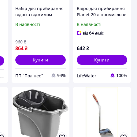
Набір для прибирання
Відро для прибирання
відро з віджимом
Planet 20 л промислове
в,
чорне 16 л
червоне
В наявності
В наявності
х
64
від
₴
/міс
960
₴
864
₴
642
₴
Купити
Купити
94%
100%
ПП "Полінео"
LifeWater
"Юридична компанія "Ваш партнер"