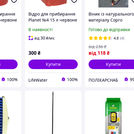
бирання
Відро для прибирання
Віник із натуральног
 червоне
Planet №4 15 л червоне
матеріалу Сорго
вищого ґатунку (В)
В наявності
Готово до відправки
Люкс прошивний для
прибирання будинку 
30
від
₴
/міс
4.8
(4)
вулиці
від
236
₴
300
₴
від
118
₴
и
Купити
Купити
100%
100%
9
LifeWater
ПОЛІКАРСНАБ