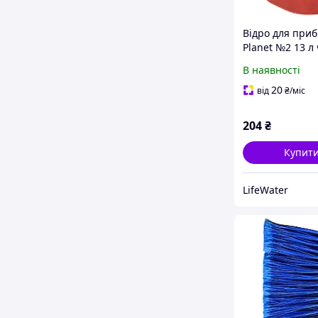
Відро для при
Planet №2 13 л
В наявності
20
від
₴
/міс
204
₴
Купит
LifeWater