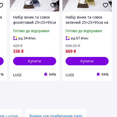
ля
Набір віник та совок
Набір віник та совок
фіолетовий 25×25×95см
зелений 25×25×95см на
на довгій ручці для
довгій ручці для
Готово до відправки
Готово до відправки
підлоги, комплект
підлоги, комплект
 и
щітка совочок для
щітка совочок для
34
67
від
₴
/міс
від
₴
/міс
прибирання будинку
прибирання будинку
420
₴
836
.25
₴
офісу
336
₴
669
₴
Купити
Купити
1%
94%
94%
LUGI
LUGI
ок і щітка
Віники для прибирання пилу