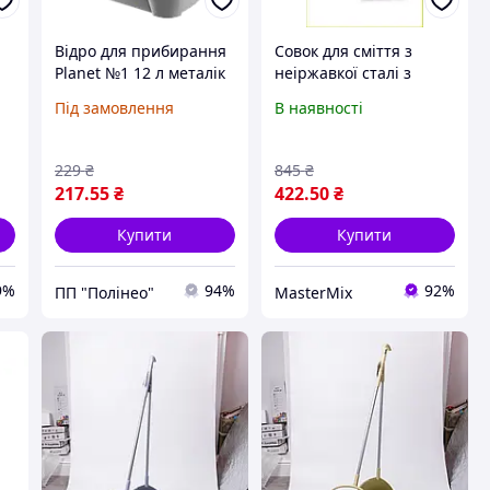
о
Відро для прибирання
Совок для сміття з
Planet №1 12 л металік
неіржавкої сталі з
довгою ручкою з бука
Під замовлення
В наявності
для зручного
та
прибирання будинку та
в професійних
229
₴
845
₴
приміщеннях
217
.55
₴
422
.50
₴
Купити
Купити
9%
94%
92%
ПП "Полінео"
MasterMix