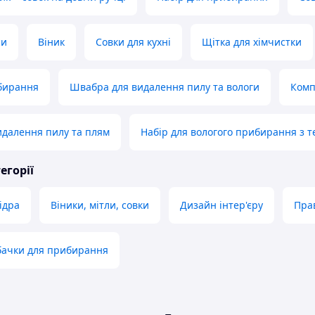
си
Віник
Совки для кухні
Щітка для хімчистки
бирання
Швабра для видалення пилу та вологи
Комп
далення пилу та плям
Набір для вологого прибирання з
егорії
ідра
Віники, мітли, совки
Дизайн інтер'єру
Пра
бачки для прибирання