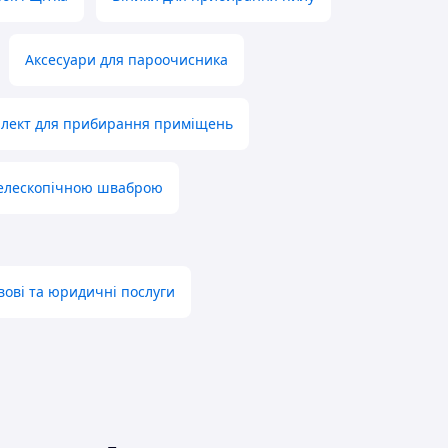
Аксесуари для пароочисника
лект для прибирання приміщень
 телескопічною шваброю
вові та юридичні послуги