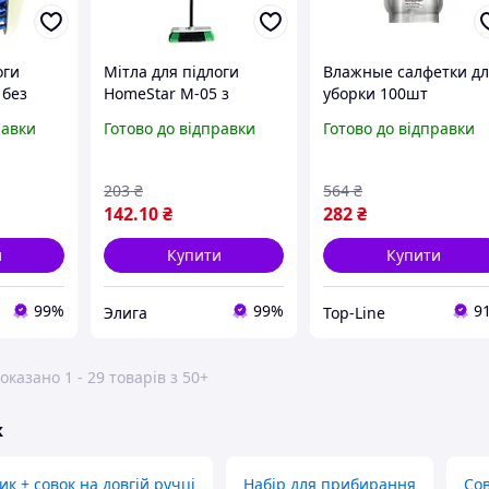
оги
Мітла для підлоги
Влажные салфетки д
 без
HomeStar М-05 з
уборки 100шт
держаком для
антисептические для
равки
Готово до відправки
Готово до відправки
му та
прибирання дому та
быстрой очистки
господарських
поверхностей в доме
приміщень
коммерческих
203
₴
564
₴
помещениях
142
.10
₴
282
₴
и
Купити
Купити
99%
99%
9
Элига
Top-Line
оказано 1 - 29 товарів з 50+
ж
ик + совок на довгій ручці
Набір для прибирання
Сов