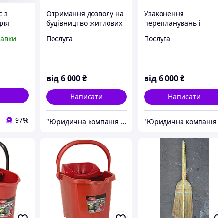
с з
Отримання дозволу на
Узаконення
для
будівництво житлових
перепланувань і
истоти в
будинків та
реконструкції будинкі
равки
Послуга
Послуга
ного
нежитлових
квартир і нежитлови
приміщень по Києву та
приміщень
ильний і
Київській області
від
6 000
₴
від
6 000
₴
и
Написати
Написати
97%
"Юридична компанія "Ваш партнер"