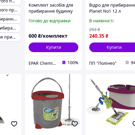
Набір для вологого прибирання
Комплект засобів для
Відро для прибиранн
Швабру для сухого прибирання
прибирання будинку
Planet No1 12 л
EPAR HOME CLEAN KIT
червоне
Набір для прибирання квартири
Готово до відправки
В наявності
1000
Професійне прибирання будинку
253
₴
600
₴/комплект
240
.35
₴
Інструменти для прибирання будинку
Купити
Купити
100%
9
EPAR Chemical Solutions
ПП "Полінео"