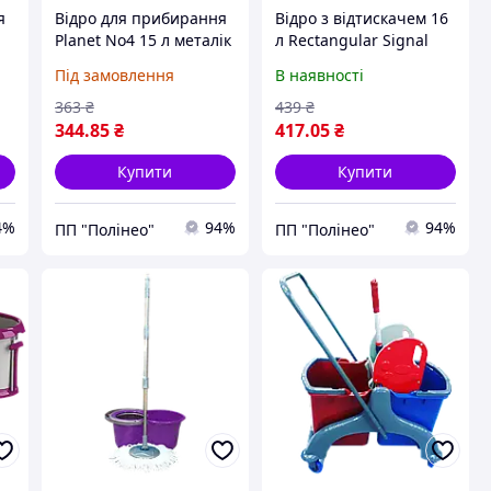
я
Відро для прибирання
Відро з відтискачем 16
Planet No4 15 л металік
л Rectangular Signal
Під замовлення
В наявності
363
₴
439
₴
344
.85
₴
417
.05
₴
Купити
Купити
4%
94%
94%
ПП "Полінео"
ПП "Полінео"