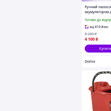
Ручний пилосо
акумулятором 
підтримання ч
Готово до відп
домі та щоден
прибирання
410
від
₴
/міс
приміщень, Ст
8 200
₴
гарний
4 100
₴
Купит
Domix