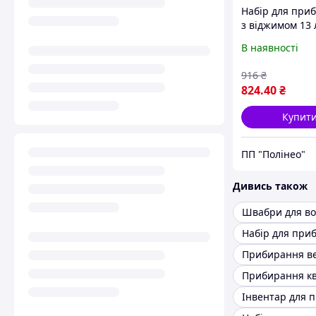
Набір для при
з віджимом 13 
чорний
В наявності
916
₴
824
.40
₴
Купит
ПП "Полінео"
Дивись також
Прибирання к