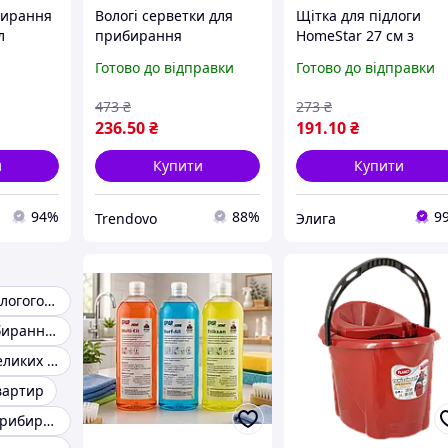
бирання
Вологі серветки для
Щітка для підлоги
л
прибирання
HomeStar 27 см з
універсальні 100 шт.
держаком для
Готово до відправки
Готово до відправки
для дому та
прибирання дому та
комерційних
приміщень
473
₴
273
₴
приміщень з оцтом і
236
.50
₴
191
.10
₴
содою
и
Купити
Купити
94%
88%
9
Trendovo
Элига
Швабри для вологого прибирання
Набір для прибирання будинку
Прибирання великих приміщень
вартир
Інвентар для прибирання приміщень