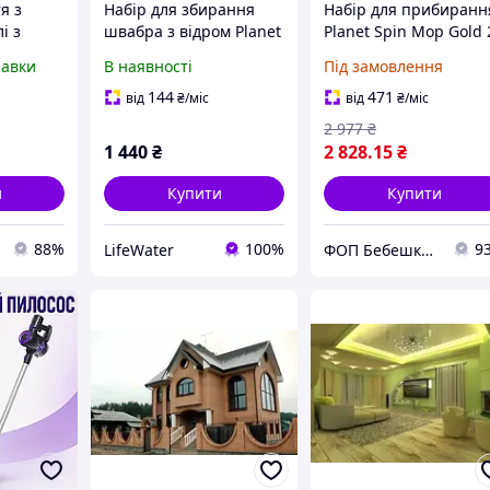
я з
Набір для збирання
Набір для прибиранн
і з
швабра з відром Planet
Planet Spin Mop Gold 
 для
Spin Mop Joker 15 л
л + плоска швабра
равки
В наявності
Під замовлення
динку та
сірий з червоним
пурпуровий
(6845) 30,9 х 31,5 х 31,6
144
471
від
₴
/міс
від
₴
/міс
см
2 977
₴
1 440
₴
2 828
.15
₴
и
Купити
Купити
88%
100%
9
LifeWater
ФОП Бебешко Т. П.