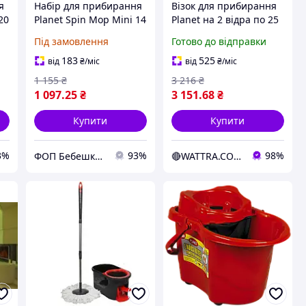
я
Набір для прибирання
Візок для прибирання
20
Planet Spin Mop Mini 14
Planet на 2 відра по 25
л пурпуровий
л з віджиманням New
Під замовлення
Готово до відправки
183
525
від
₴
/міс
від
₴
/міс
1 155
₴
3 216
₴
1 097
.25
₴
3 151
.68
₴
Купити
Купити
3%
93%
98%
ФОП Бебешко Т. П.
🔴WATTRA.COM.UA - справа техніки...