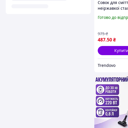
Совок для смітт
неіржавкої стал
довгою ручкою
Готово до відп
прибирання бу
в професійних
приміщеннях
975
₴
487
.50
₴
Купит
Trendovo