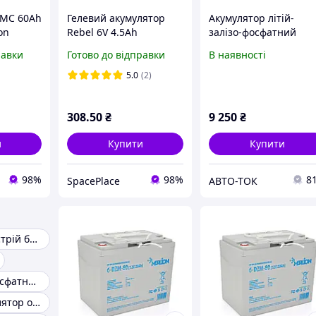
NMC 60Ah
Гелевий акумулятор
Акумулятор літій-
on
Rebel 6V 4.5Ah
залізо-фосфатний
бірки
(LiFePO4, LFP) MFUZO
равки
Готово до відправки
В наявності
12.8v100Ah
5.0
(2)
308
.50
₴
9 250
₴
и
Купити
Купити
98%
98%
8
SpacePlace
АВТО-ТОК
Зарядний пристрій батарейок оптом
Літій-залізо-фосфатний акумулятор оптом
Гелевий акумулятор оптом