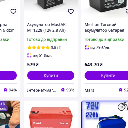
орна
Акумулятор MastAK
Merlion Тяговий
n 6 dzm
MT1228 (12v 2.8 Ah)
акумулятор батарея
m8
акумуляторна для
равки
Готово до відправки
Готово до відправки
гова
електровелосипедів 
6-DZM-5 12V 5Ah F2 Q
79
5.0
(1)
від
₴
/міс
61
від
₴
/міс
579
₴
643
.70
₴
и
Купити
Купити
94%
93%
9
Інтернет-магазин "Батарейка"
Mars