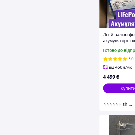
Літій-залізо-ф
акумуляторні к
LiFePo4 Eve MB
Готово до відп
3,2 B 8000 цикл
А)
5.0
450
від
₴
/міс
4 499
₴
Купит
⭐⭐⭐⭐⭐ Fish Killer