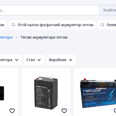
Знайти
том
Літій-залізо-фосфатний акумулятор оптом
Геле
улятори
Тягові акумулятори оптом
улятора
Стан
Виробник