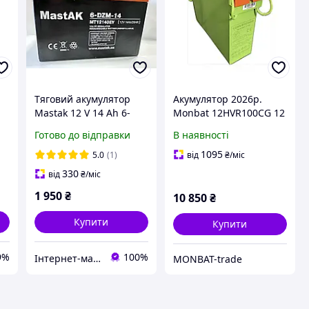
Тяговий акумулятор
Акумулятор 2026р.
Mastak 12 V 14 Ah 6-
Monbat 12HVR100CG 12
DZM-14
V 100 Ah
Готово до відправки
В наявності
1095
5.0
(1)
від
₴
/міс
330
від
₴
/міс
1 950
₴
10 850
₴
Купити
Купити
9%
100%
Інтернет-магазин "AccuMarket"
MONBAT-trade