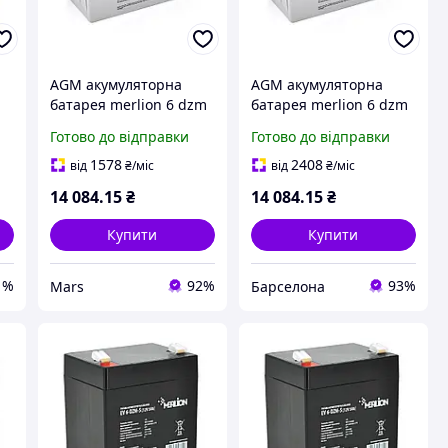
AGM акумуляторна
AGM акумуляторна
батарея merlion 6 dzm
батарея merlion 6 dzm
120 12v 120ah m8
120 12v 120ah m8
Готово до відправки
Готово до відправки
5
407x177x225 тягова
407x177x225 тягова
1578
2408
від
₴
/міс
від
₴
/міс
14 084
.15
₴
14 084
.15
₴
Купити
Купити
1%
92%
93%
Mars
Барселона