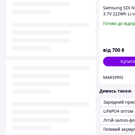
Samsung SDI 
3.7V 222Wh Li-i
модуль | Для з
Готово до відп
акумуляторів
від
700
₴
Купит
MARSPRO
Дивись також
LiFePO4 оптом