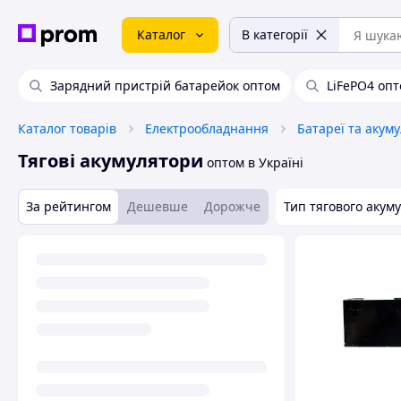
Каталог
В категорії
Зарядний пристрій батарейок оптом
LiFePO4 оп
Каталог товарів
Електрообладнання
Батареї та акум
Тягові акумулятори
оптом в Україні
За рейтингом
Дешевше
Дорожче
Тип тягового акум