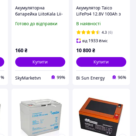
Акумуляторна
Акумулятор Taico
батарейка LiitoKala Lii-
LiFePo4 12.8V 100Ah з
P
40A 21700 Li-Ion 4000
вбудованою BMS
Готово до відправки
В наявності
мА·год 25A 3.7V жовта
4.3
(6)
1933
від
₴
/міс
160
₴
10 800
₴
Купити
Купити
1%
99%
96%
SkyMarketvn
Bi Sun Energy