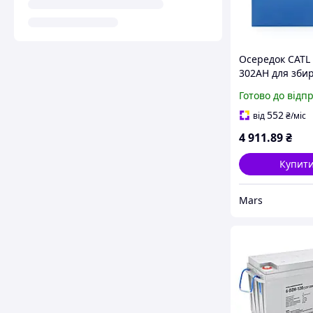
Осередок CATL 
302AH для зби
LiFePo4 акумул
Готово до відп
173х71х203(219
4000 циклів
552
від
₴
/міс
4 911
.89
₴
Купит
Mars