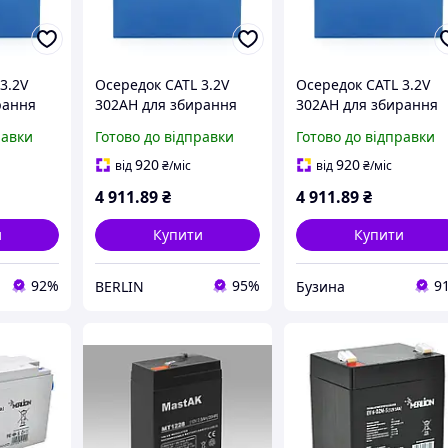
3.2V
Осередок CATL 3.2V
Осередок CATL 3.2V
рання
302AH для збирання
302AH для збирання
ятора
LiFePo4 акумулятора
LiFePo4 акумулятора
равки
Готово до відправки
Готово до відправки
) мм Q5
173х71х203(219) мм Q5
173х71х203(219) мм Q
4000 циклів berlin
4000 циклів buzyna
920
920
від
₴
/міс
від
₴
/міс
4 911
.89
₴
4 911
.89
₴
и
Купити
Купити
92%
95%
9
BERLIN
Бузина