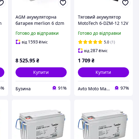
AGM акумуляторна
Тяговий акумулятор
m
батарея merlion 6 dzm
MotoTech 6-DZM-12 12V
80 12v 80ah
13Ah (MF) Для
Готово до відправки
Готово до відправки
265x168x215 buzyna
електровелосипедів,
скутерів та дитячих
1593
від
₴
/міс
5.0
(1)
електромобілів
287
від
₴
/міс
8 525
.95
₴
1 709
₴
Купити
Купити
4%
91%
97%
Бузина
Avto Moto Magaz(Авто Мото товари)