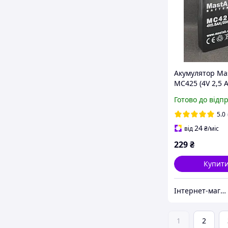
Акумулятор Ma
МС425 (4V 2,5 A
Готово до відп
5.0
24
від
₴
/міс
229
₴
Купит
Інтернет-магазин "Батарейка"
1
2