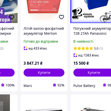
осфатний
Літій-залізо-фосфатний
Потужний акумулято
омірки
акумулятор Merlion
72В 27Аh Panasonic
31 314Ah
LiFePO4 12.8V 24AH
18650 до 2000 циклів,
равки
Готово до відправки
В наявності
ів (Клас
181x77x167 для
для мото-скутера
електротранспорту
433
(2)
від
₴
/міс
5.0
(1)
5000 циклів
1583
від
₴
/міс
3 847
.21
₴
15 500
₴
и
Купити
Купити
100%
92%
9
Mars
Pulse Battery