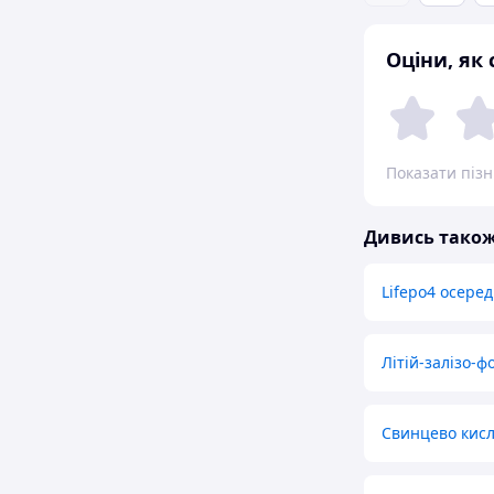
Оціни, як
Показати піз
Дивись тако
Lifepo4 осере
Літій-залізо-ф
Свинцево кисл