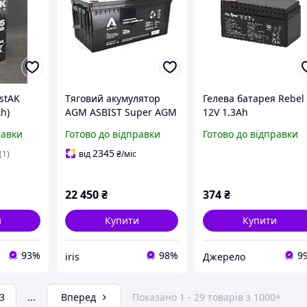
stAK
Тяговий акумулятор
Гелева батарея Rebel
h)
AGM ASBIST Super AGM
12V 1.3Ah
ASAGM-122000M8,
равки
Готово до відправки
Готово до відправки
Black Case, 12 V 200 Ah
(522х240х219(224)мм),
2345
(1)
від
₴
/міс
57 кг
22 450
₴
374
₴
и
Купити
Купити
93%
98%
9
iris
Джерело
3
...
Вперед
Показано 1 - 29 товарів з 1000+