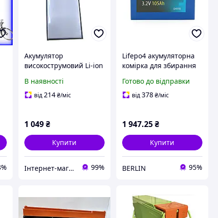
р
Акумулятор
Lifepo4 акумуляторна
високострумовий Li-ion
комірка для збирання
Semi-Solid Quantum
батарей Merlion 3.2v
В наявності
Готово до відправки
INP8674172, 3.7V, 16Ah,
105ah для збору
3C/5Cmax
lifepo4160х49х115 130
214
378
від
₴
/міс
від
₴
/міс
мм q5 berlin
1 049
₴
1 947
.25
₴
Купити
Купити
8%
99%
95%
Інтернет-магазин "Batareyka"
BERLIN