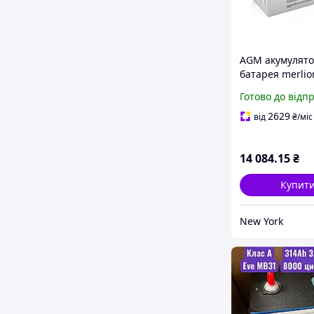
AGM акумулят
батарея merlio
120 12v 120ah 
Готово до відп
407x177x225 тя
newyork
2629
від
₴
/міс
14 084
.15
₴
Купит
New York