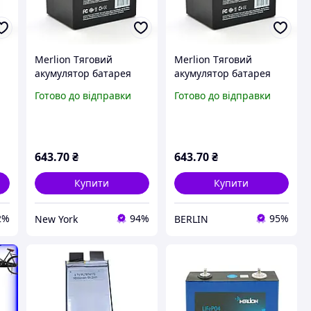
Merlion Тяговий
Merlion Тяговий
акумулятор батарея
акумулятор батарея
акумуляторна для
акумуляторна для
Готово до відправки
Готово до відправки
EV
електровелосипедів EV
електровелосипедів EV
10
6-DZM-5 12V 5Ah F2 Q10
6-DZM-5 12V 5Ah F2 Q10
newyork
berlin
643
.70
₴
643
.70
₴
Купити
Купити
2%
94%
95%
New York
BERLIN