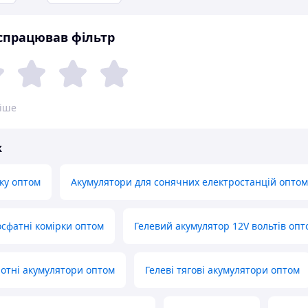
 спрацював фільтр
ніше
ж
дку оптом
Акумулятори для сонячних електростанцій оптом
осфатні комірки оптом
Гелевий акумулятор 12V вольтів опт
отні акумулятори оптом
Гелеві тягові акумулятори оптом