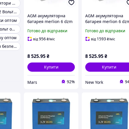
LiFePo4 Акумулятори оптом
Акумулятори 12 Вольт оптом
AGM акумуляторна
AGM акумуляторна
ки оптом
батарея merlion 6 dzm
батарея merlion 6 dz
80 12v 80ah
80 12v 80ah
Акумулятор 6 вольт оптом
Готово до відправки
Готово до відправки
265x168x215
265x168x215 newyork
ку оптом
956
1593
від
₴
/міс
від
₴
/міс
Акумулятор для безперебійники оптом
8 525
.95
₴
8 525
.95
₴
Купити
Купити
92%
9
Mars
New York