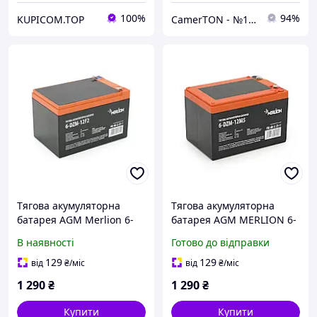
100%
94%
KUPICOM.TOP
CamerTON - №1 Гіпермаркет систем безпеки в Західній Україні
Тягова акумуляторна
Тягова акумуляторна
батарея AGM Merlion 6-
батарея AGM MERLION 6-
DZM-12 F2 Orange
DZM-12, 12V 12Ah M5
В наявності
Готово до відправки
(151х98х101 мм) Orange
Q3
129
129
від
₴
/міс
від
₴
/міс
1 290
₴
1 290
₴
Купити
Купити