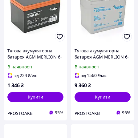
Тягова акумуляторна
Тягова акумуляторна
батарея AGM MERLION 6-
батарея AGM MERLION 6-
DZM-12, 12 V 12 Ah F2
DZM-80, 12 V 80 Ah ( 265 x
В наявності
В наявності
(151х98х101 мм), 4.13 kg
168 x 215) Q1
Orange Q3
224
1560
від
₴
/міс
від
₴
/міс
1 346
₴
9 360
₴
Купити
Купити
95%
95%
PROSTOAKB
PROSTOAKB