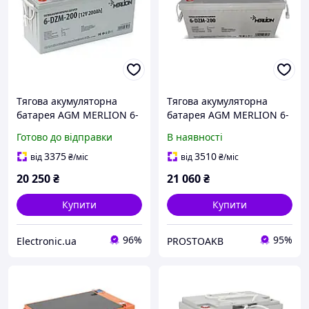
Тягова акумуляторна
Тягова акумуляторна
батарея AGM MERLION 6-
батарея AGM MERLION 6-
DZM-200, 12V 200Ah М8
DZM-200, 12 V 200 Ah М8
Готово до відправки
В наявності
(495*165*230), Q1
(495*165*230), Q1
3375
3510
від
₴
/міс
від
₴
/міс
20 250
₴
21 060
₴
Купити
Купити
96%
95%
Electronic.ua
PROSTOAKB