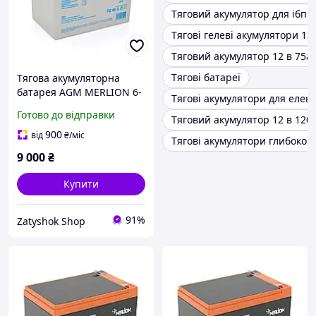
Тяговий акумулятор для ібп
Тягові гелеві акумулятори 12 
Тяговий акумулятор 12 в 75а
Тягові батареї
Тягова акумуляторна
батарея AGM MERLION 6-
Тягові акумулятори для елек
DZM-80, 12V 80Ah ( 265 x
Готово до відправки
Тяговий акумулятор 12 в 120
168 x 215) Q1
900
від
₴
/міс
Тягові акумулятори глибоког
9 000
₴
Купити
91%
Zatyshok Shop