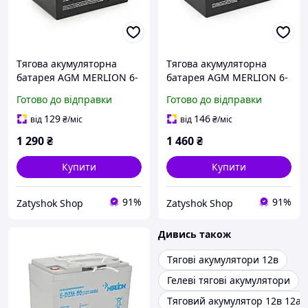
Тягова акумуляторна
Тягова акумуляторна
батарея AGM MERLION 6-
батарея AGM MERLION 6-
DZM-12, 12V 12Ah M5
DZM-14, 12V 14Ah M5
Готово до відправки
Готово до відправки
(151х98х101 мм) Orange
(151х98х104 мм) Q3
Q3
129
146
від
₴
/міс
від
₴
/міс
1 290
₴
1 460
₴
Купити
Купити
91%
91%
Zatyshok Shop
Zatyshok Shop
Дивись також
Тягові акумулятори 12в
Гелеві тягові акумулятори
Тяговий акумулятор 12в 12ач