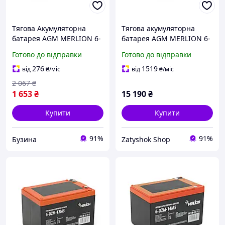
Тягова Акумуляторна
Тягова акумуляторна
батарея AGM MERLION 6-
батарея AGM MERLION 6-
DZM-14, 12V 14Ah M5
DZM-120, 12V 120Ah. М8
Готово до відправки
Готово до відправки
(151х98х104 мм) Q3
(407 x 177 x 225) Q1
buzyna
276
1519
від
₴
/міс
від
₴
/міс
2 067
₴
1 653
₴
15 190
₴
Купити
Купити
91%
91%
Бузина
Zatyshok Shop