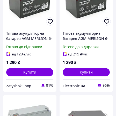
Тягова акумуляторна
Тягова акумуляторна
батарея AGM MERLION 6-
батарея AGM MERLION 6-
DZM-12, 12V 12Ah F2
DZM-12, 12 V 12 Ah F2
Готово до відправки
Готово до відправки
(151х98х101 мм) Orange
(151х98х101 мм), 4.13 kg
Q3
Orange Q3
129
215
від
₴
/міс
від
₴
/міс
1 290
₴
1 290
₴
Купити
Купити
91%
96%
Zatyshok Shop
Electronic.ua