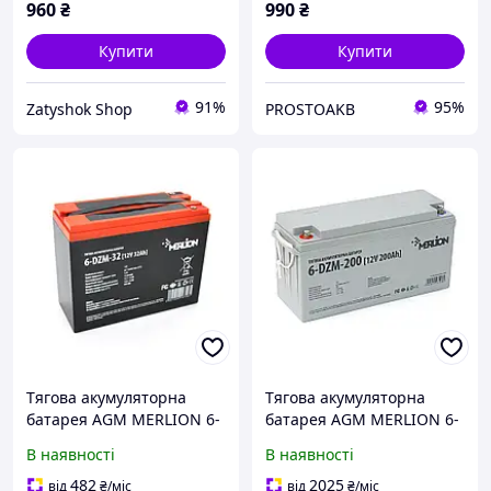
960
₴
990
₴
Купити
Купити
91%
95%
Zatyshok Shop
PROSTOAKB
Тягова акумуляторна
Тягова акумуляторна
батарея AGM MERLION 6-
батарея AGM MERLION 6-
DZM-32, 12V 32Ah M5
DZM-200, 12V 200Ah М8
В наявності
В наявності
(218x95x175мм), 9,5 кг. Q2
(495*165*230), Q1
482
2025
від
₴
/міс
від
₴
/міс