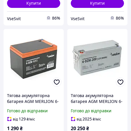
Купити
Купити
86%
86%
VseSvit
VseSvit
Тягова акумуляторна
Тягова акумуляторна
батарея AGM MERLION 6-
батарея AGM MERLION 6-
DZM-12, 12V 12Ah F2
DZM-200, 12V 200Ah М8
Готово до відправки
Готово до відправки
(151х98х101 мм) Orange
(495*165*230), Q1
Q3
129
2025
від
₴
/міс
від
₴
/міс
1 290
₴
20 250
₴