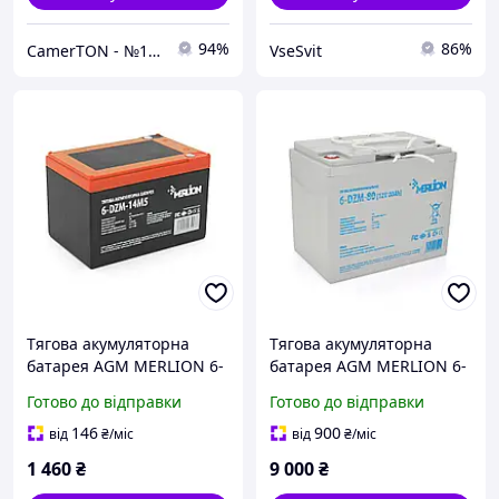
94%
86%
CamerTON - №1 Гіпермаркет систем безпеки в Західній Україні
VseSvit
Тягова акумуляторна
Тягова акумуляторна
батарея AGM MERLION 6-
батарея AGM MERLION 6-
DZM-14, 12V 14Ah M5
DZM-80, 12V 80Ah ( 265 x
Готово до відправки
Готово до відправки
(151х98х104 мм) Q3
168 x 215) Q1
146
900
від
₴
/міс
від
₴
/міс
1 460
₴
9 000
₴