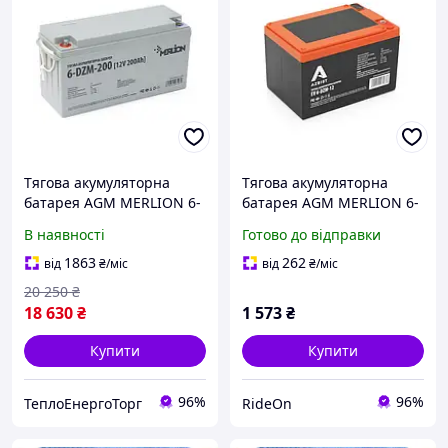
Тягова акумуляторна
Тягова акумуляторна
батарея AGM MERLION 6-
батарея AGM MERLION 6-
DZM-200, 12V 200Ah М8
DZM-12 12V 12Ah M5
В наявності
Готово до відправки
(151х98х101 мм) Orange
Q3
1863
262
від
₴
/міс
від
₴
/міс
20 250
₴
18 630
₴
1 573
₴
Купити
Купити
96%
96%
ТеплоЕнергоТорг
RideOn