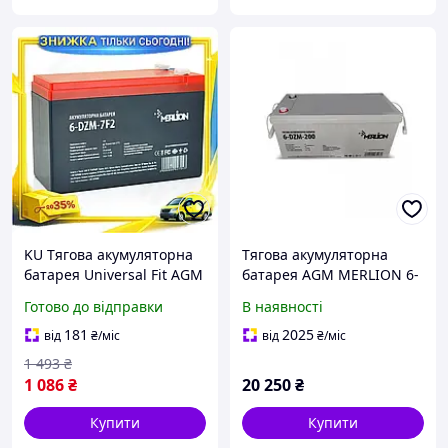
KU Тягова акумуляторна
Тягова акумуляторна
батарея Universal Fit AGM
батарея AGM MERLION 6-
Merlion 12V 7Ah для
DZM-200 12V 200Ah М8
Готово до відправки
В наявності
електровелосипедів та
квадроциклі Uni2L_K
181
2025
від
₴
/міс
від
₴
/міс
1 493
₴
1 086
₴
20 250
₴
Купити
Купити