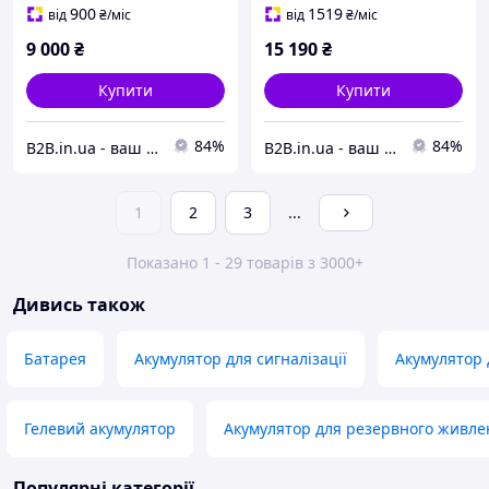
900
1519
від
₴
/міс
від
₴
/міс
9 000
₴
15 190
₴
Купити
Купити
84%
84%
B2B.in.ua - ваш надійний партнер
B2B.in.ua - ваш надійний партнер
1
2
3
...
Показано 1 - 29 товарів з 3000+
Дивись також
Батарея
Акумулятор для сигналізації
Акумулятор 
Гелевий акумулятор
Акумулятор для резервного живле
Популярні категорії