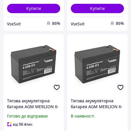
Купити
Купити
86%
86%
VseSvit
VseSvit
Тягова акумуляторна
Тягова акумуляторна
батарея AGM MERLION 6-
батарея AGM MERLION 6-
DZM-9, 12V 9Ah F2, (150 x
DZM-9, 12 V 9 Ah F2, (150 x
Готово до відправки
В наявності
65 x 95 (100)
65 x 95 (100), 2.56 kg
96
від
₴
/міс