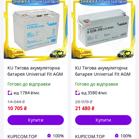
KU Тягова акумуляторна
KU Тягова акумуляторна
батарея Universal Fit AGM
батарея Universal Fit AGM
MERLION 12V 80Ah для
MERLION 12V 200Ah для
Готово до відправки
Готово до відправки
навантажувачів
електротранспорту
електромобілів та Uni2L_K
свинцево-кисл Uni2L_K
1784
3580
від
₴
/міс
від
₴
/міс
14 044
₴
28 978
₴
10 705
₴
21 480
₴
Купити
Купити
100%
100%
KUPICOM.TOP
KUPICOM.TOP