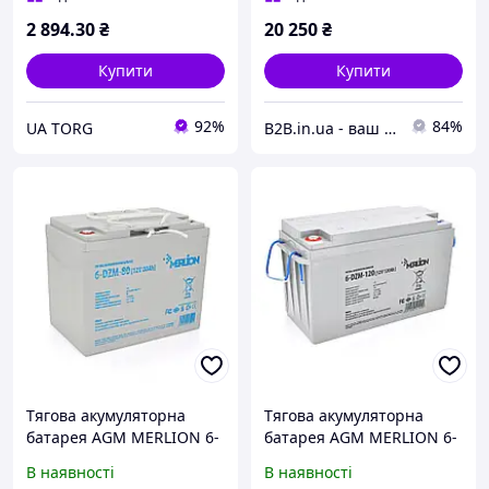
2 894
.30
₴
20 250
₴
Купити
Купити
92%
84%
UA TORG
B2B.in.ua - ваш надійний партнер
Тягова акумуляторна
Тягова акумуляторна
батарея AGM MERLION 6-
батарея AGM MERLION 6-
DZM-80, 12V 80Ah ( 265 x
DZM-120, 12V 120Ah. М8
В наявності
В наявності
168 x 215) Q1
(407 x 177 x 225) Q1