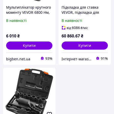
Мультиплікатор крутного
Підкладка для ставка
моменту VEVOR 6800 Нм,
VEVOR, підкладка для
мультиплікатор крутного
риби, 30 x 35 футів, 45 mil
В наявності
В наявності
моменту 1:64,
EPDM, дно легко ріжеться
мультиплікатор крутного
6086
від
₴
/міс
моменту 25,4 х 25,4
6 010
₴
60 860
.67
₴
Купити
Купити
93%
91%
bigben.net.ua
Інтернет-магазин Premium Pro