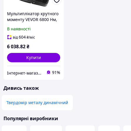
Мультиплікатор крутного
моменту VEVOR 6800 Нм,
мультиплікатор крутного
В наявності
моменту 1:64,
мультиплікатор крутного
604
від
₴
/міс
моменту 25,4 х 25,4
6 038
.82
₴
Купити
91%
Інтернет-магазин Premium Pro
Дивись також
Твердомір металу динамічний
Популярні виробники