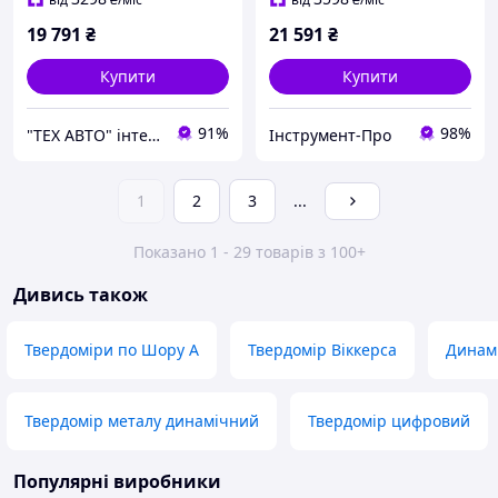
19 791
₴
21 591
₴
Купити
Купити
91%
98%
"ТЕХ АВТО" інтернет магазин
Інструмент-Про
1
2
3
...
Показано 1 - 29 товарів з 100+
Дивись також
Твердоміри по Шору А
Твердомір Віккерса
Динамі
Твердомір металу динамічний
Твердомір цифровий
Популярні виробники