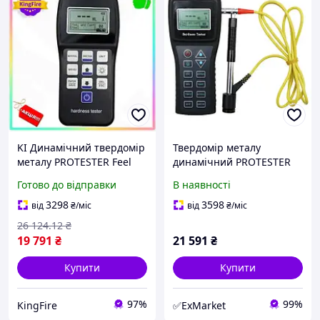
KI Динамічний твердомір
Твердомір металу
металу PROTESTER Feel
динамічний PROTESTER
Happy портативний для
SL-150
Готово до відправки
В наявності
вимірювання твердості
сталі та сплавів прила
3298
3598
від
₴
/міс
від
₴
/міс
FIR41_R
26 124
.12
₴
19 791
₴
21 591
₴
Купити
Купити
97%
99%
KingFire
✅ExMarket