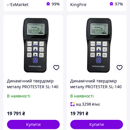
99%
97%
✅ExMarket
KingFire
Динамічний твердомір
Динамічний твердомір
металу PROTESTER SL-140
металу PROTESTER SL-140
В наявності
В наявності
3298
від
₴
/міс
19 791
₴
19 791
₴
Купити
Купити