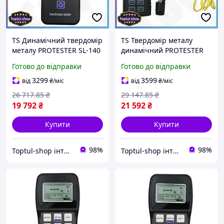
TS Динамічний твердомір
TS Твердомір металу
металу PROTESTER SL-140
динамічний PROTESTER
Extra Line для
для Extra Line
Готово до відправки
Готово до відправки
вимірювання твердості
вимірювання твердості
сталі та сплавів прилад
Ліба та інших шкал у
3299
3599
від
₴
/міс
від
₴
/міс
для SHT55_Q
лабораторіях SHT55_Q
26 717
.85
₴
29 147
.85
₴
19 792
₴
21 592
₴
Купити
Купити
98%
98%
Toptul-shop інтернет магазин
Toptul-shop інтернет магазин