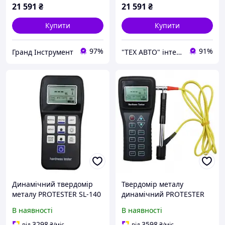
21 591
₴
21 591
₴
Купити
Купити
97%
91%
Гранд Інструмент
"ТЕХ АВТО" інтернет магазин
Динамічний твердомір
Твердомір металу
металу PROTESTER SL-140
динамічний PROTESTER
SL-150
В наявності
В наявності
3298
3598
від
₴
/міс
від
₴
/міс