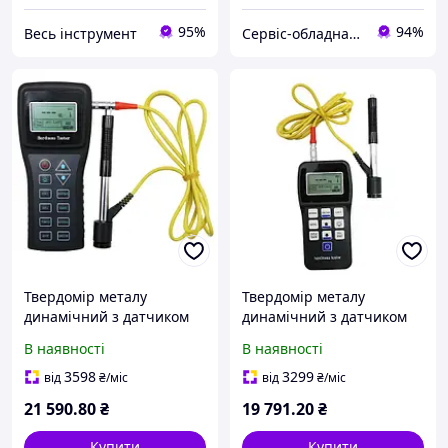
95%
94%
Весь інструмент
Сервіс-обладнання
Твердомір металу
Твердомір металу
динамічний з датчиком
динамічний з датчиком
тип D PROTESTER SL-150
тип D PROTESTER SL-140
В наявності
В наявності
3598
3299
від
₴
/міс
від
₴
/міс
21 590
.80
₴
19 791
.20
₴
Купити
Купити