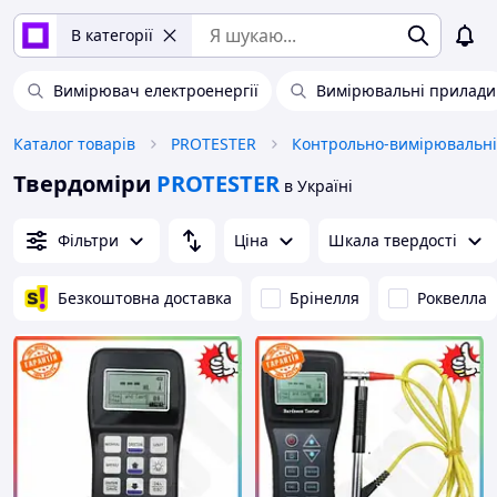
В категорії
Вимірювач електроенергії
Вимірювальні прилади
Каталог товарів
PROTESTER
Контрольно-вимірювальні
Твердоміри
PROTESTER
в Україні
Фільтри
Ціна
Шкала твердості
Безкоштовна доставка
Брінелля
Роквелла