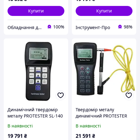
Купити
Купити
100%
98%
Обладнання для СТО
Інструмент-Про
Динамічний твердомір
Твердомір металу
металу PROTESTER SL-140
динамічний PROTESTER
SL-150
В наявності
В наявності
19 791
₴
21 591
₴