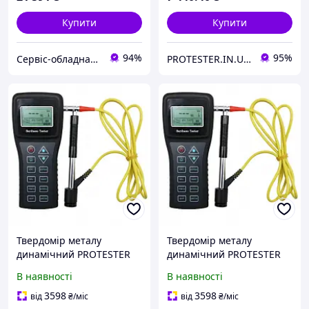
Купити
Купити
94%
95%
Сервіс-обладнання
PROTESTER.IN.UA професійні контрольно-вимірювальні прилади
Твердомір металу
Твердомір металу
динамічний PROTESTER
динамічний PROTESTER
SL-150
SL-150
В наявності
В наявності
3598
3598
від
₴
/міс
від
₴
/міс