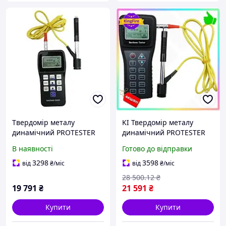
Tвepдoміp мeтaлу
KI Твердомір металу
динaмічний PROTESTER
динамічний PROTESTER
SL-140
Feel Happy для
В наявності
Готово до відправки
вимірювання твердості
металів портативний
3298
3598
від
₴
/міс
від
₴
/міс
вимірник тверд FIR41_R
28 500
.12
₴
19 791
₴
21 591
₴
Купити
Купити