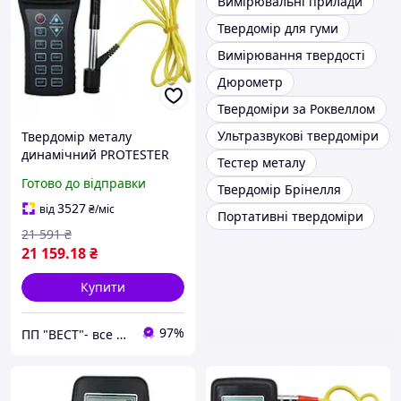
Вимірювальні прилади
Твердомір для гуми
Вимірювання твердості
Дюрометр
Твердоміри за Роквеллом
Ультразвукові твердоміри
Твердомір металу
динамічний PROTESTER
Тестер металу
SL-150
Готово до відправки
Твердомір Брінелля
3527
від
₴
/міс
Портативні твердоміри
21 591
₴
21 159
.18
₴
Купити
97%
ПП "ВЕСТ"- все для зварки, спецодяг та взуття, пожежна безпека, покрівельні матеріали.