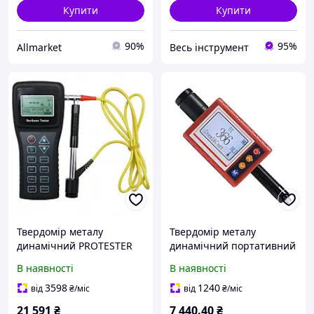
Купити
Купити
90%
95%
Allmarket
Весь інструмент
Твердомір металу
Твердомір металу
динамічний PROTESTER
динамічний портативний
SL-150
17.9-68.5 HRC/Роквелл (HL,
В наявності
В наявності
HB, HRB, HRA, HV, HS)
PROTESTER LS-190
3598
1240
від
₴
/міс
від
₴
/міс
21 591
₴
7 440
.40
₴