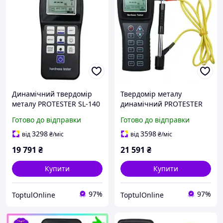
Динамічний твердомір
Твердомір металу
металу PROTESTER SL-140
динамічний PROTESTER
SL-150
Готово до відправки
Готово до відправки
3298
3598
від
₴
/міс
від
₴
/міс
19 791
₴
21 591
₴
Купити
Купити
97%
97%
ToptulOnline
ToptulOnline