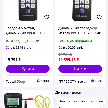
Твердомір металу
Динамічний твердомір
динамічний PROTESTER
металу PROTESTER SL-140
SL-140
Готово до відправки
Готово до відправки
3298
3233
від
₴
/міс
від
₴
/міс
19 791
₴
19 791
₴
19 395
.18
₴
Купити
Купити
100%
97%
Toptul Shop
ПП "ВЕСТ"- все для зварки, спецодяг та взуття, пожежна безпека, покрівельні матеріали.
Дивись також
Вимірювач електроенергії