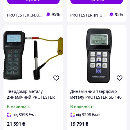
95%
95%
PROTESTER.IN.UA професійні контрольно-вимірювальні прилади
PROTESTER.IN.UA професійні контрольно-вимірювальні прилади
Твердомір металу
Динамічний твердомір
динамічний PROTESTER
металу PROTESTER SL-140
SL-150
В наявності
В наявності
3598
3298
від
₴
/міс
від
₴
/міс
21 591
₴
19 791
₴