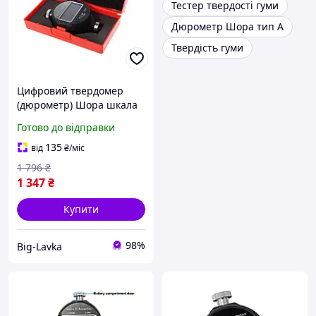
Тестер твердості гуми
Дюрометр Шора тип А
Твердість гуми
Цифровий твердомер
(дюрометр) Шора шкала
А
Готово до відправки
135
від
₴
/міс
1 796
₴
1 347
₴
Купити
98%
Big-Lavka