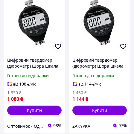
Цифровий твердомер
Цифровий твердомер
(дюрометр) Шора шкала
(дюрометр) Шора шкала
D Хіт продажу!
D Цифровой твердомер
Готово до відправки
Готово до відправки
108
114
від
₴
/міс
від
₴
/міс
1 350
₴
1 430
₴
1 080
₴
1 144
₴
Купити
Купити
98%
97%
Оптовичок - Одеса
ZAKYPKA