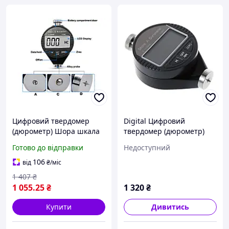
Цифровий твердомер
Digital Цифровий
(дюрометр) Шора шкала
твердомер (дюрометр)
D
Шора шкала А
Готово до відправки
Недоступний
106
від
₴
/міс
1 407
₴
1 055
.25
₴
1 320
₴
Купити
Дивитись