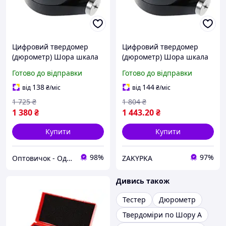
Цифровий твердомер
Цифровий твердомер
(дюрометр) Шора шкала
(дюрометр) Шора шкала
А Хіт продажу!
А Твердомер
Готово до відправки
Готово до відправки
138
144
від
₴
/міс
від
₴
/міс
1 725
₴
1 804
₴
1 380
₴
1 443
.20
₴
Купити
Купити
98%
97%
Оптовичок - Одеса
ZAKYPKA
Дивись також
Тестер
Дюрометр
Твердоміри по Шору А