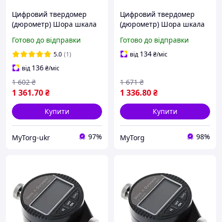
Цифровий твердомер
Цифровий твердомер
(дюрометр) Шора шкала
(дюрометр) Шора шкала
А
А
Готово до відправки
Готово до відправки
134
5.0
(1)
від
₴
/міс
136
від
₴
/міс
1 602
₴
1 671
₴
1 361
.70
₴
1 336
.80
₴
Купити
Купити
97%
98%
MyTorg-ukr
MyTorg