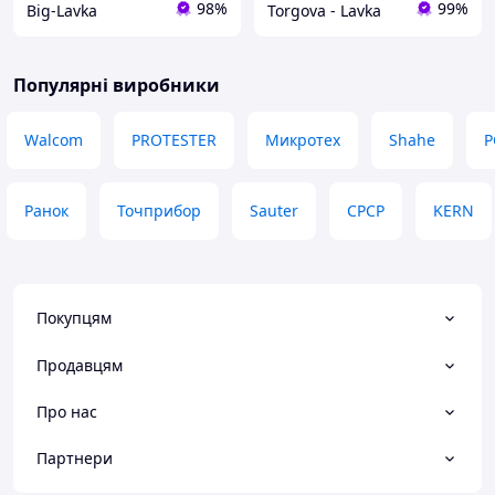
98%
99%
Big-Lavka
Torgova - Lavka
Популярні виробники
Walcom
PROTESTER
Микротех
Shahe
P
Ранок
Точприбор
Sauter
СРСР
KERN
Покупцям
Продавцям
Про нас
Партнери