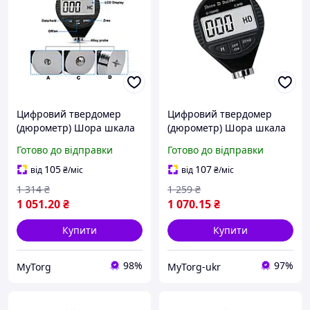
Цифровий твердомер
Цифровий твердомер
(дюрометр) Шора шкала
(дюрометр) Шора шкала
D
D
Готово до відправки
Готово до відправки
105
107
від
₴
/міс
від
₴
/міс
1 314
₴
1 259
₴
1 051
.20
₴
1 070
.15
₴
Купити
Купити
98%
97%
MyTorg
MyTorg-ukr