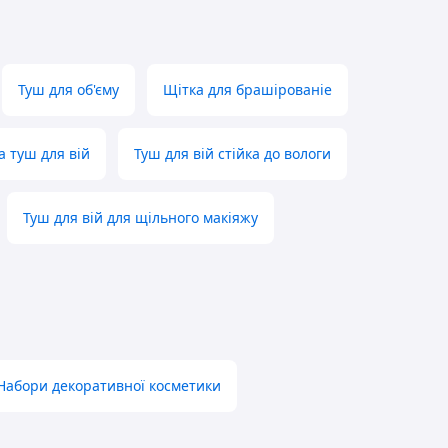
Туш для об'єму
Щітка для брашірованіе
а туш для вій
Туш для вій стійка до вологи
Туш для вій для щільного макіяжу
Набори декоративної косметики