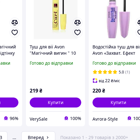
агічний
Туш для вії Avon
Водостійка туш для в
ідтінку
"Магічний вигин " 10
Avon «Захват. Ефект
мл
накладних вій», чорн
равки
Готово до відправки
Готово до відправки
10 мл (Ейвон)
5.0
(1)
22
від
₴
/міс
219
₴
220
₴
и
Купити
Купити
96%
100%
10
VerySale
Avrora-Style
3
...
Вперед
Показано 1 - 29 товарів з 2000+