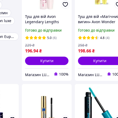
елин
Туш для вій Avon
Туш для вій «Магiчни
on luxe
Legendary Lengths
вигин» Avon Wonder
Легендарна довжина,
Curl ,10 мл Blackest
Готово до відправки
Готово до відправки
чорніша чорного, 10
Black
Туш для вій Avon Euphoric синя
мл
5.0
(6)
4.8
(4)
229
₴
258
₴
196
.94
₴
198
.66
₴
Купити
Купити
100%
10
Магазин LUCK
Магазин LUCK