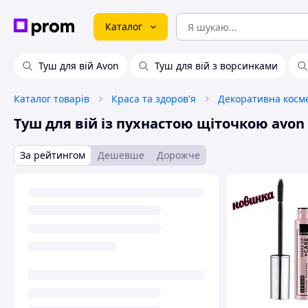
Каталог
Туш для вій Avon
Туш для вій з ворсинками
Каталог товарів
Краса та здоров'я
Декоративна косм
Туш для вій із пухнастою щіточкою avon
За рейтингом
Дешевше
Дорожче