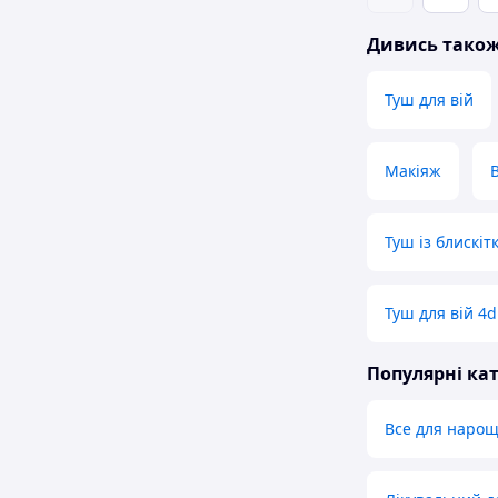
Дивись тако
Туш для вій
Макіяж
Туш із блискіт
Туш для вій 4d
Популярні кат
Все для нарощ