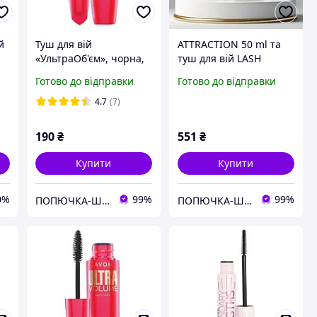
й
Туш для вій
ATTRACTION 50 ml та
«УльтраОб'єм», чорна,
туш для вій LASH
AVON
GENIUS , Avon жіночий
Готово до відправки
Готово до відправки
набір за суперціною
4.7
(7)
190
₴
551
₴
Купити
Купити
0%
99%
99%
ПОПЮЧКА-ШОП
ПОПЮЧКА-ШОП