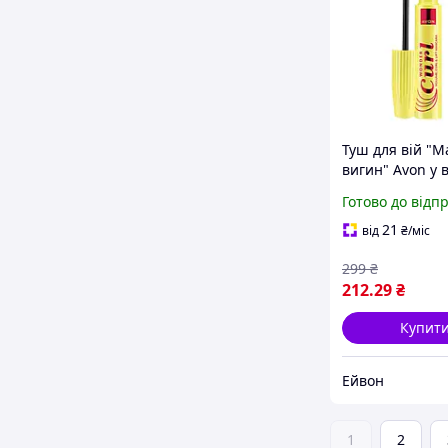
Туш для вій "М
вигин" Avon у в
Бургунді
Готово до відп
21
від
₴
/міс
299
₴
212
.29
₴
Купит
Ейвон
1
2