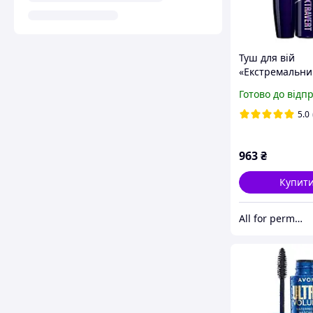
Туш для вій
«Екстремальни
Avon 9,5 мл Те
Готово до відп
придатності до
5.0
963
₴
Купит
All for permanent make-up