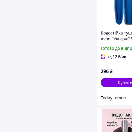
Водостійка туш
Avon "УльтраОб
мл
Готово до відп
12
від
₴
/міс
296
₴
Купит
Today tomorrow always Avon