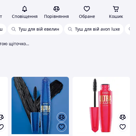
т
Сповіщення
Порівняння
Обране
Кошик
уш
Туш для вій евелин
Туш для вій avon luxe
Туш для вій із пухнастою щіточкою avon