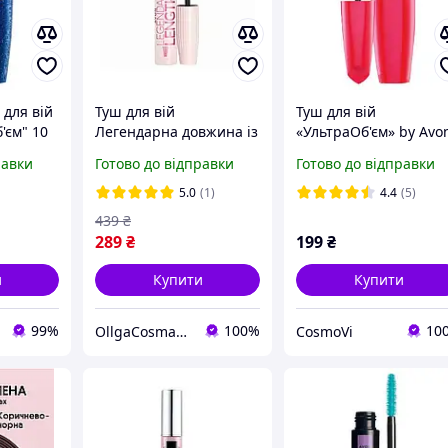
 для вій
Туш для вій
Туш для вій
'єм" 10
Легендарна довжина із
«УльтраОб'єм» by Avo
силіконовою щіточкою
(чона)
равки
Готово до відправки
Готово до відправки
LEGENDARY LENGTHS
AVON Чорніше за
5.0
(1)
4.4
(5)
чорного 10 мл
439
₴
289
₴
199
₴
и
Купити
Купити
99%
100%
10
OllgaCosmavon
CosmoVi