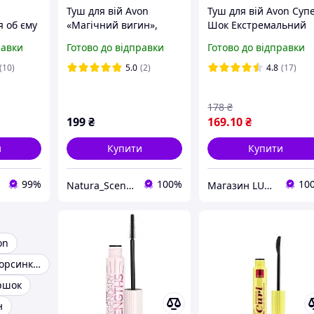
Туш для вій Avon
Туш для вій Avon Суп
 об єму
«Магічний вигин»,
Шок Екстремальний
єм і
коричнево-чорна, 10
об'єм 10 мл туш для
равки
Готово до відправки
Готово до відправки
ідтінок
мл
догляду за віями туш
го, 10
для об'єму вій
(10)
5.0
(2)
4.8
(17)
178
₴
199
₴
169
.10
₴
и
Купити
Купити
99%
100%
10
Natura_Scent_Care
Магазин LUCK
on
Туш для вій з ворсинками
ршок
н