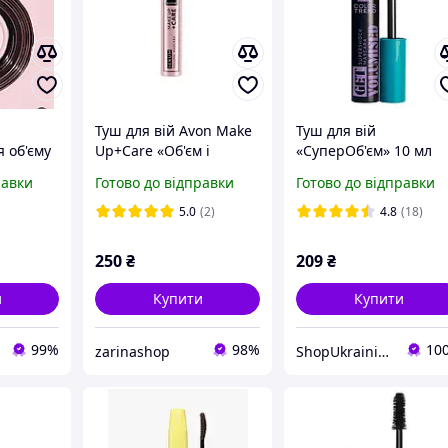
Туш для вій Avon Make
Туш для вій
 об'єму
Up+Care «Об'єм і
«СуперОб'єм» 10 мл
єм та
Догляд» відтінок
Avon
равки
Готово до відправки
Готово до відправки
ідтінок
Чорний 10 мл
чорний,
5.0
(2)
4.8
(18)
250
₴
209
₴
и
Купити
Купити
99%
98%
10
zarinashop
ShopUkrainian123