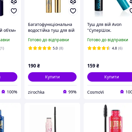
Багатофункціональна
Туш для вій Avon
й об'єм»
водостійка туш для вій
"СуперШок.
рмін
«Бездоганні вії» Avon
Екстремальный об'єм
равки
Готово до відправки
Готово до відправки
 07.2026
об єм, довжина та
10 мл
стійкість, 10 мл
(1)
5.0
(8)
4.8
(6)
190
₴
159
₴
и
Купити
Купити
100%
99%
10
zirochka
CosmoVi