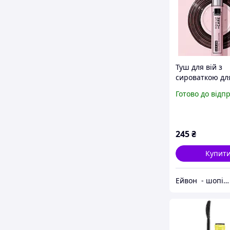
Туш для вій з
сироваткою для
та догляду «Об'
Готово до відп
Догляд» Avon, в
Чорнішого за 
10 мл
245
₴
Купит
Ейвон - шопінг