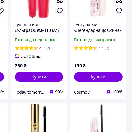
Туш для вій
Туш для вій
«УльтраОб'єм» (10 мл)
«Легендарна довжина»
"
Avon Ейвон Ультра
ейвон avon
Готово до відправки
Готово до відправки
4.5
(2)
4.4
(7)
10
від
₴
/міс
250
₴
199
₴
Купити
Купити
0%
99%
100%
Today tomorrow always Avon
CosmoVi