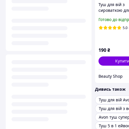
Туш для вій з
сироваткою для
та догляду «Обʼ
Готово до відп
Догляд» Avon, в
Чорніша чорно
5.0
мл
190
₴
Купит
Beauty Shop
Дивись також
Туш для вій Av
Avon туш супе
Туш 5 в 1 ейво