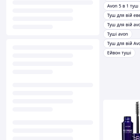
Avon 5 в 1 туш
Туш для вій ев
Туш для вій av
Туші avon
Ейвон туші