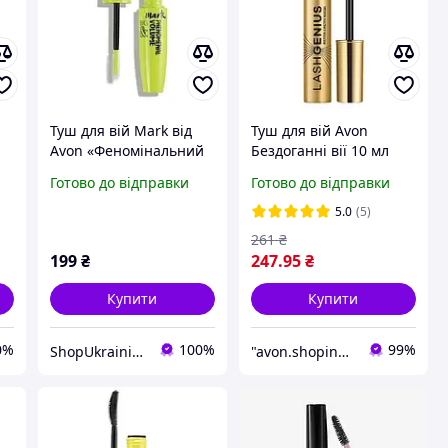
Туш для вій Mark від
Туш для вій Avon
Avon «Феномінальний
Бездоганні вії 10 мл
Об'єм» Big&Phenomenal
багатофункціональна
Готово до відправки
Готово до відправки
Volume (чорна), 10 мл.
туш чорна туш для
Виготовлення 02.2022
об'єму вій
5.0
(5)
261
₴
199
₴
247
.95
₴
Купити
Купити
0%
100%
99%
ShopUkrainian123
"avon.shoping": Краса, що доступна кожному!