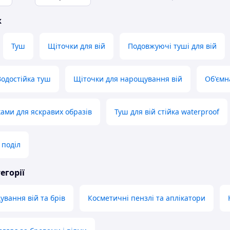
ж
Туш
Щіточки для вій
Подовжуючі туші для вій
Водостійка туш
Щіточки для нарощування вій
Об'ємн
ками для яскравих образів
Туш для вій стійка waterproof
 поділ
егорії
ування вій та брів
Косметичні пензлі та аплікатори