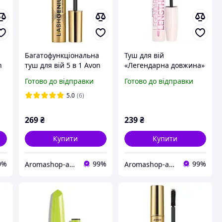
Багатофункціональна
Туш для вій
n
туш для вій 5 в 1 Avon
«Легендарна довжина»
10 мл, новый дизайн
коричнева Avon 10 мл
Готово до відправки
Готово до відправки
5.0
(6)
269
₴
239
₴
Купити
Купити
0%
99%
99%
Aromashop-avon
Aromashop-avon