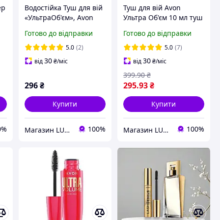
ер
Водостійка Туш для вій
Туш для вій Avon
«УльтраОб'єм», Avon
Ультра Об'єм 10 мл туш
10мл чорна
для густоти вій туш для
Готово до відправки
Готово до відправки
об'єму туш для
чутливих очей
5.0
(2)
5.0
(7)
30
30
від
₴
/міс
від
₴
/міс
399
.90
₴
296
₴
295
.93
₴
Купити
Купити
0%
100%
100%
Магазин LUCK
Магазин LUCK