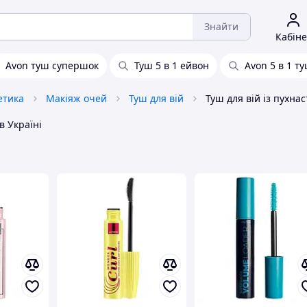
Знайти
Кабіне
Avon туш супершок
Туш 5 в 1 ейвон
Avon 5 в 1 т
етика
Макіяж очей
Туш для вій
в Україні