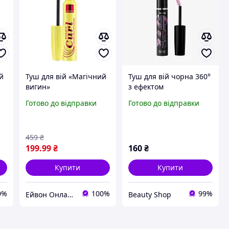
ій
Туш для вій «Магічний
Туш для вій чорна 360°
вигин»
з ефектом
а,
підкручування, легкі та
Готово до відправки
Готово до відправки
пухнасті вії THE ONE
Oriflame 8 мл
459
₴
199
.99
₴
160
₴
Купити
Купити
0%
100%
99%
Ейвон Онлайн Україна
Beauty Shop