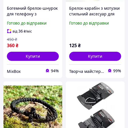
Богемний брелок-шнурок
Брелок-карабін з мотузки
для телефону з
стильний аксесуар для
бавовняної мотузки 108
ключів і рюкзака
Готово до відправки
Готово до відправки
124 см білий, ручне
плетіння, квітка троянди,
36
від
₴
/міс
бохо аксесуар сумки
450
₴
360
₴
125
₴
Купити
Купити
94%
99%
MixBox
Творча майстерня "WoollyFox"