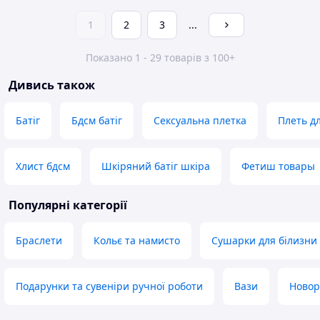
1
2
3
...
Показано 1 - 29 товарів з 100+
Дивись також
Батіг
Бдсм батіг
Сексуальна плетка
Плеть дл
Хлист бдсм
Шкіряний батіг шкіра
Фетиш товары
Популярні категорії
Браслети
Кольє та намисто
Сушарки для білизни
Подарунки та сувеніри ручної роботи
Вази
Новор