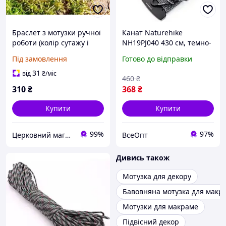
Браслет з мотузки ручної
Канат Naturehike
роботи (колір сутажу і
NH19PJ040 430 см, темно-
намистини на
сірого кольору, з
Під замовлення
Готово до відправки
замовлення)
поліестеру та нейлону,
для туризму та активного
31
від
₴
/міс
460
₴
відпочинку
310
₴
368
₴
Купити
Купити
99%
97%
Церковний магазин "Трикірій"
ВсеОпт
Дивись також
Мотузка для декору
Бавовняна мотузка для макр
Мотузки для макраме
Підвісний декор