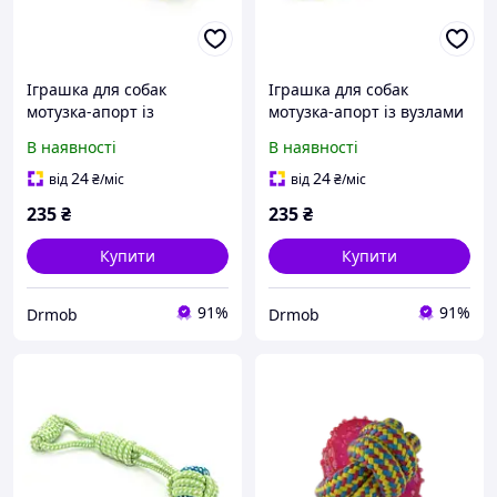
Іграшка для собак
Іграшка для собак
мотузка-апорт із
мотузка-апорт із вузлами
бавовняного волокна у
з бавовни зелено-синього
В наявності
В наявності
формі кукурудзи зелено-
кольору розміром 6х16 см
синього кольору
для активних ігор та
24
24
від
₴
/міс
від
₴
/міс
розміром 4х12 см із
дресування
235
₴
235
₴
вузлами для жування і
Купити
Купити
91%
91%
Drmob
Drmob