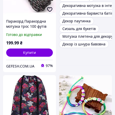
Декоративна мотузка в інтер'
Декоративна барвиста батіг
Декор паутинка
Паракорд Паракордна
мотузка трос 100 футів
Сизаль для букетів
(30,5 м) d 4 мм із 7веревок
Готово до відправки
Мотузка плетена для декору
поліестер колір Forest
camouflage
199
.99
₴
Декор із шнура бавовна
Купити
97%
GEFESH.COM.UA