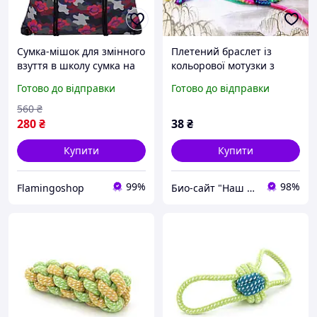
Сумка-мішок для змінного
Плетений браслет із
взуття в школу сумка на
кольорової мотузки з
мотузках котомка 8л
літерами
Готово до відправки
Готово до відправки
Bagland 459 48x36x5 см з
квітами
560
₴
280
₴
38
₴
Купити
Купити
99%
98%
Flamingoshop
Био-сайт "Наш Восток"