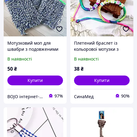
Мотузковий моп для
Плетений браслет із
швабри з подовженими
кольорової мотузки з
мотузками з бавовни,
літерами
В наявності
В наявності
кольори в асортименті
50
₴
38
₴
Купити
Купити
97%
90%
BOJO інтернет-магазин
СинаМед