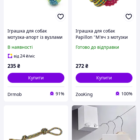
Іграшка для собак
Іграшка для собак
мотузка-апорт із вузлами
Papillon "М'яч з мотузки
форма кулі з ручкою-
та кільця" з ТПГ, 140-150 г,
В наявності
Готово до відправки
петлею розмір 6 см колір
8 см
зелений синій із
24
від
₴
/міс
бавовняних волокон для
235
₴
272
₴
Купити
Купити
91%
100%
Drmob
ZooKing