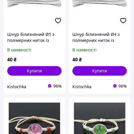
Шнур білизняний Ø5 з
Шнур білизняний Ø4 з
полімерних ниток із
полімерних ниток із
водостійким барвником
водостійким барвником
В наявності
В наявності
(кольори різні)
(кольори різні)
40
₴
40
₴
Купити
Купити
96%
96%
Kistochka
Kistochka