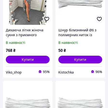
Дихаюча літня жіноча
Шнур білизняний Ø6 з
сукня з приємного
полімерних ниток із
легкого штапелю з
водостійким барвником
В наявності
В наявності
принтом на запах на
(кольори різні)
мотузках 48-50, 52-54, 56-
768
₴
50
₴
58
Купити
Купити
95%
96%
Viko_shop
Kistochka