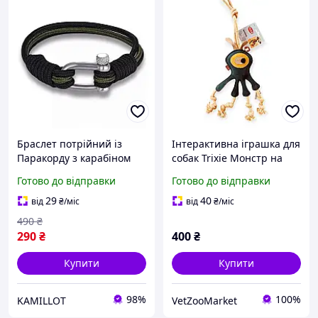
Браслет потрійний із
Інтерактивна іграшка для
Паракорду з карабіном
собак Trixie Монстр на
регульований (канат,
мотузці 47 см міцна
Готово до відправки
Готово до відправки
шнур, мотузка, трос)
іграшка з натуральної
Чорний-Хакі, Унісекс
шкіри та канату для
29
40
від
₴
/міс
від
₴
/міс
WUKE
перетягування
490
₴
290
₴
400
₴
Купити
Купити
98%
100%
KAMILLOT
VetZooMarket