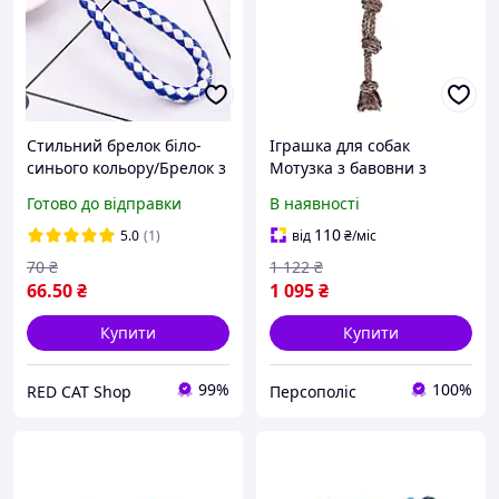
Стильний брелок біло-
Іграшка для собак
синього кольору/Брелок з
Мотузка з бавовни з
плетеної мотузки з
подвійним вузлом, 80 см
Готово до відправки
В наявності
штучної шкіри
110
5.0
(1)
від
₴
/міс
70
₴
1 122
₴
66
.50
₴
1 095
₴
Купити
Купити
99%
100%
RED CAT Shop
Персополіс