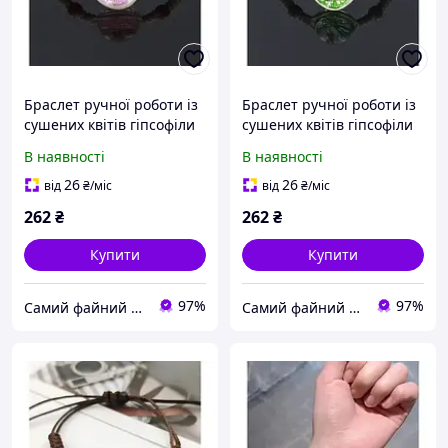
Браслет ручної роботи із
Браслет ручної роботи із
сушених квітів гіпсофіли
сушених квітів гіпсофіли
біла мотузка
біла мотузка
В наявності
В наявності
26
26
від
₴
/міс
від
₴
/міс
262
₴
262
₴
Купити
Купити
97%
97%
Самий файний магазин
Самий файний магазин