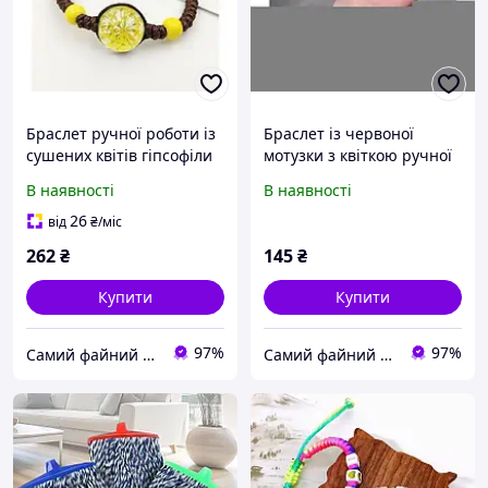
Браслет ручної роботи із
Браслет із червоної
сушених квітів гіпсофіли
мотузки з квіткою ручної
коричнева мотузка
роботи.
В наявності
В наявності
26
від
₴
/міс
262
₴
145
₴
Купити
Купити
97%
97%
Самий файний магазин
Самий файний магазин