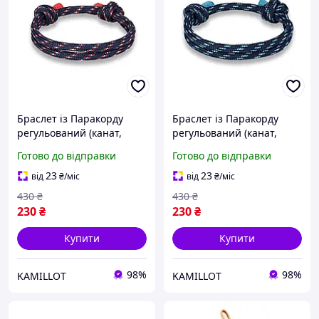
Браслет із Паракорду
Браслет із Паракорду
регульований (канат,
регульований (канат,
шнур, мотузка, трос,
шнур, мотузка, трос,
Готово до відправки
Готово до відправки
парашутний строп)
парашутний строп)
Синьо-червоний, Унісекс
Синьо-Блакитний, Унісекс
23
23
від
₴
/міс
від
₴
/міс
WUKE
WUKE
430
₴
430
₴
230
₴
230
₴
Купити
Купити
98%
98%
KAMILLOT
KAMILLOT