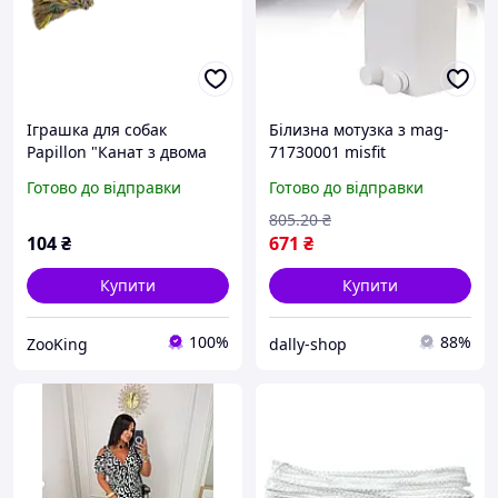
Іграшка для собак
Білизна мотузка з mag-
Papillon "Канат з двома
71730001 misfit
вузлами" з натуральної
нержавіючої дроту
Готово до відправки
Готово до відправки
мотузки, 38 см
висувна Колір Білий
Матеріал Максимальне
805
.20
₴
навантаження 20
104
₴
671
₴
Купити
Купити
100%
88%
ZooKing
dally-shop