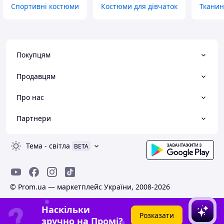
Спортивні костюми
Костюми для дівчаток
Тканин
Покупцям
Продавцям
Про нас
Партнери
Тема
-
світла
BETA
© Prom.ua — маркетплейс України, 2008-2026
Наскільки
Розказати
зручно на Промі?