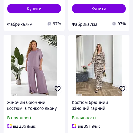
Купити
Купити
97%
97%
Фабрика7км
Фабрика7км
Жіночий брючний
Костюм брючний
костюм із тонкого льону
жіночий гарний
жатка блуза та широкі
стильний модний
В наявності
В наявності
розкльошені штани
кардиган із поясом і
палацо розміри 50-60
розкльошені штани
236
391
від
₴
/міс
від
₴
/міс
палацо з принтом