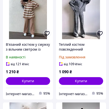
В'язаний костюм у смужку
Теплий костюм
з вільним светром із
повсякденний
високим коміром і
розкльошені штани
В наявності
Під замовлення
розкльошеними штанами
палаццо та светр із
9KO3573
розкльошеними
121
109
від
₴
/міс
від
₴
/міс
рукавами (р.42, 44)
1 210
₴
1 090
₴
66KO3756Е
Купити
Купити
95%
95%
Інтернет-магазин Tvid
Інтернет-магазин Tvid