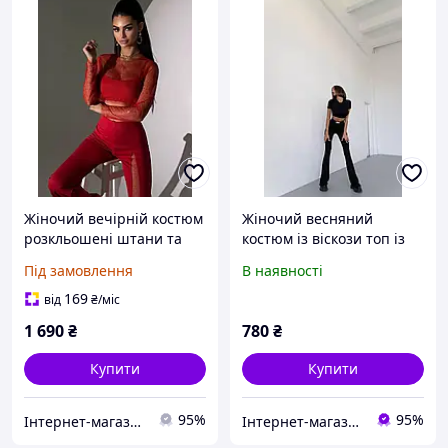
Жіночий вечірній костюм
Жіночий весняний
розкльошені штани та
костюм із віскози топ із
топ зі вставками із сітки
розкльошеними внизу
Під замовлення
В наявності
та страз (р. 42, 44)
штанами розміри S-L
66KO3940Е
169
від
₴
/міс
1 690
₴
780
₴
Купити
Купити
95%
95%
Інтернет-магазин Tvid
Інтернет-магазин одягу та взуття KedON