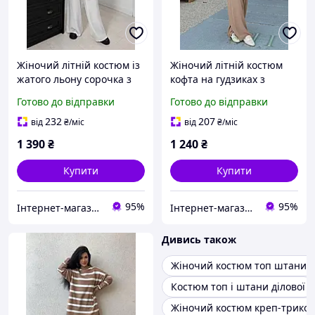
Жіночий літній костюм із
Жіночий літній костюм
жатого льону сорочка з
кофта на гудзиках з
розкльошеним рукавом і
кулісою і розкльошені
Готово до відправки
Готово до відправки
широкі штани розміри
штани із креп жатки
42-58
розміри 42-56
232
207
від
₴
/міс
від
₴
/міс
1 390
₴
1 240
₴
Купити
Купити
95%
95%
Інтернет-магазин одягу та взуття KedON
Інтернет-магазин одягу та взуття KedON
Дивись також
Жіночий костюм топ штани 
Костюм топ і штани ділової
Жіночий костюм креп-трико