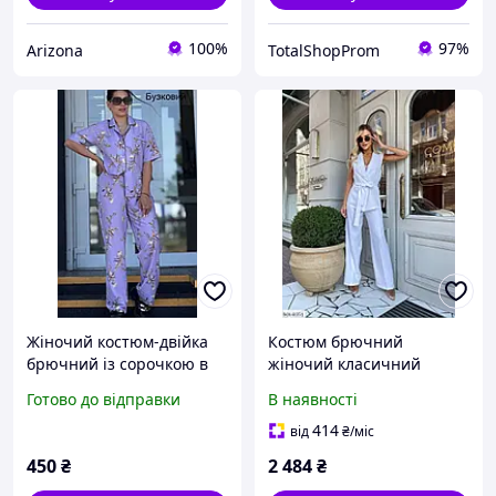
100%
97%
Arizona
TotalShopProm
Жіночий костюм-двійка
Костюм брючний
брючний із сорочкою в
жіночий класичний
квітковому принті.
діловий строгий офісний
Готово до відправки
В наявності
жилет із поясом і
розкльошені штани арт
414
від
₴
/міс
1610
450
₴
2 484
₴