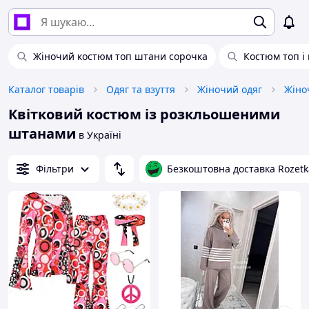
Жіночий костюм топ штани сорочка
Костюм топ і
Каталог товарів
Одяг та взуття
Жіночий одяг
Жіно
Квітковий костюм із розкльошеними
штанами
в Україні
Фільтри
Безкоштовна доставка Rozetk