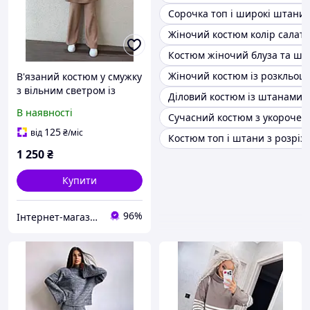
Сорочка топ і широкі штани
Жіночий костюм колір салат
Костюм жіночий блуза та шт
Жіночий костюм із розкльо
В'язаний костюм у смужку
з вільним светром із
Діловий костюм із штанами
високим коміром і
В наявності
Сучасний костюм з укороче
розкльошеними штанами
9103573
125
від
₴
/міс
Костюм топ і штани з розріз
1 250
₴
Купити
96%
Інтернет-магазин одягу та іграшок Modina