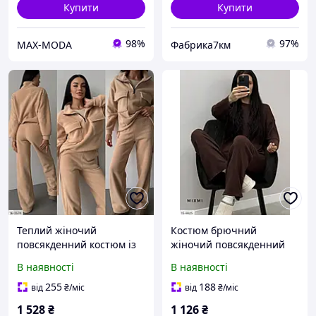
Купити
Купити
98%
97%
MAX-MODA
Фабрика7км
Теплий жіночий
Костюм брючний
повсякденний костюм із
жіночий повсякденний
м'якого двостороннього
прогулянковий щільний
В наявності
В наявності
флісу кофта та
ангора в рубчик із
розкльошені штани
розкльошеними штанами
255
188
від
₴
/міс
від
₴
/міс
розміри 42-48
арт 9449
1 528
₴
1 126
₴