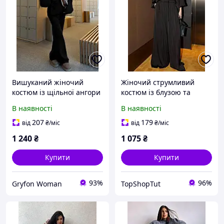
Вишуканий жіночий
Жіночий струмливий
костюм із щільної ангори
костюм із блузою та
кімоно з гарним вирізом
розкльошеними штанами
В наявності
В наявності
та рукавами ліхтариками
і штани розкльошені
207
179
від
₴
/міс
від
₴
/міс
донизу
1 240
₴
1 075
₴
Купити
Купити
93%
96%
Gryfon Woman
TopShopTut