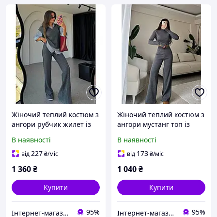
Жіночий теплий костюм з
Жіночий теплий костюм з
ангори рубчик жилет із
ангори мустанг топ із
сорочкою-обманкою і
мітенками та
В наявності
В наявності
розкльошені штани
розкльошені штани
розміри 42-52
розміри XS-L
227
173
від
₴
/міс
від
₴
/міс
1 360
₴
1 040
₴
Купити
Купити
95%
95%
Інтернет-магазин одягу та взуття KedON
Інтернет-магазин одягу та взуття KedON