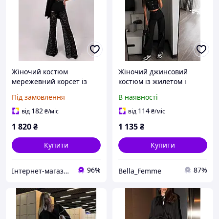
Жіночий костюм
Жіночий джинсовий
мережевний корсет із
костюм із жилетом і
відкритими плечима та
розкльошеними штанами
Під замовлення
В наявності
розкльошені штани (р.
42, 44) 66103796Е
182
114
від
₴
/міс
від
₴
/міс
1 820
₴
1 135
₴
Купити
Купити
96%
87%
Інтернет-магазин одягу та іграшок Modina
Bella_Femme