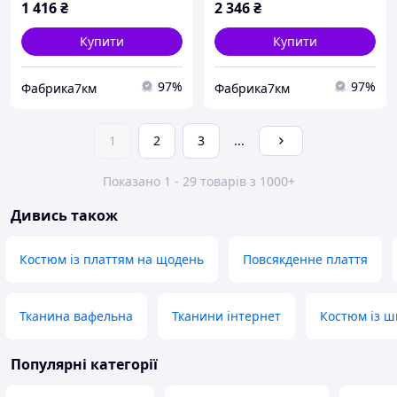
1 416
₴
2 346
₴
Купити
Купити
97%
97%
Фабрика7км
Фабрика7км
1
2
3
...
Показано 1 - 29 товарів з 1000+
Дивись також
Костюм із платтям на щодень
Повсякденне плаття
Тканина вафельна
Тканини інтернет
Костюм із 
Популярні категорії