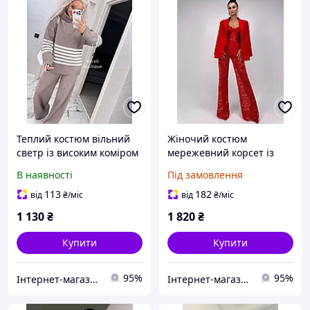
Теплий костюм вільний
Жіночий костюм
светр із високим коміром
мережевний корсет із
і розкльошеними
відкритими плечима та
В наявності
Під замовлення
штанами (р. 42-46)
розкльошені штани (р.
90KO3757
42, 44) 66KO3796Е
113
182
від
₴
/міс
від
₴
/міс
1 130
₴
1 820
₴
Купити
Купити
95%
95%
Інтернет-магазин Tvid
Інтернет-магазин Tvid