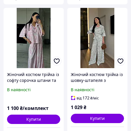
Жіночий костюм трійка із
Жіночий костюм трійка із
софту сорочка штани та
шовку-штапеля з
хустинка у квітковий
квітковим принтом,
В наявності
В наявності
принт 42-46
сорочкою та широкими
штанами
172
від
₴
/міс
1 029
₴
1 100
₴/комплект
Купити
Купити