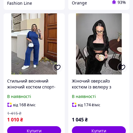
93%
Orange
Fashion Line
Стильний весняний
Жіночий оверсайз
жіночий костюм спорт-
костюм із велюру з
шик із розкльошеними
капюшоном, бандо та
В наявності
В наявності
штанами
розкльошеними штанами
168
174
від
₴
/міс
від
₴
/міс
1 415
₴
1 010
₴
1 045
₴
Купити
Купити