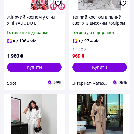
Жіночий костюм у стилі
Теплий костюм вільний
хіпі YADODO L
светр із високим коміром
розкльошені штани топ
і розкльошеними
Готово до відправки
Готово до відправки
аксесуари багатобарвний
штанами (р. 42-46)
квітковий візерунок для
90103757r
196
97
від
₴
/міс
від
₴
/міс
вечірки
1 140
₴
1 960
₴
969
₴
Купити
Купити
99%
96%
Spot
Інтернет-магазин одягу та іграшок Modina