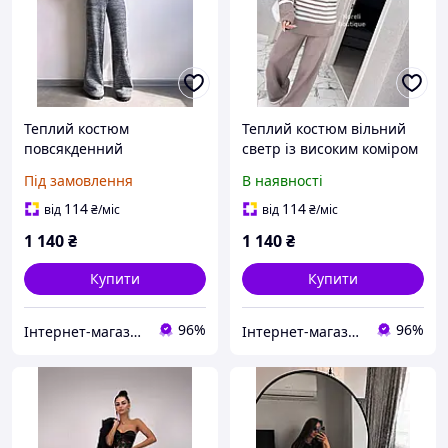
Теплий костюм
Теплий костюм вільний
повсякденний
светр із високим коміром
розкльошені штани
і розкльошеними
Під замовлення
В наявності
палаццо та светр із
штанами (р. 42-46)
розкльошеними
90103757
114
114
від
₴
/міс
від
₴
/міс
рукавами (р.42, 44)
1 140
₴
1 140
₴
66103756Е
Купити
Купити
96%
96%
Інтернет-магазин одягу та іграшок Modina
Інтернет-магазин одягу та іграшок Modina