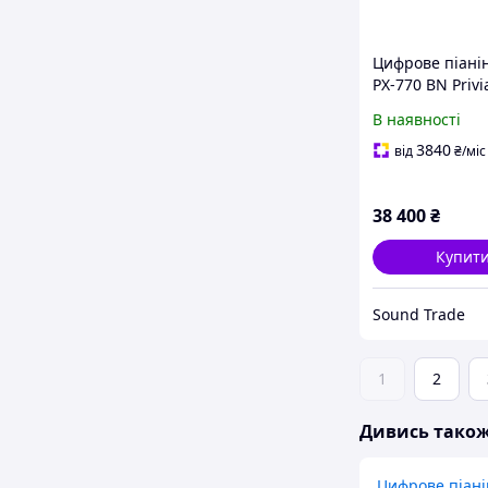
Цифрове піанін
PX-770 BN Privi
В наявності
3840
від
₴
/міс
38 400
₴
Купит
Sound Trade
1
2
Дивись тако
Цифрове піані