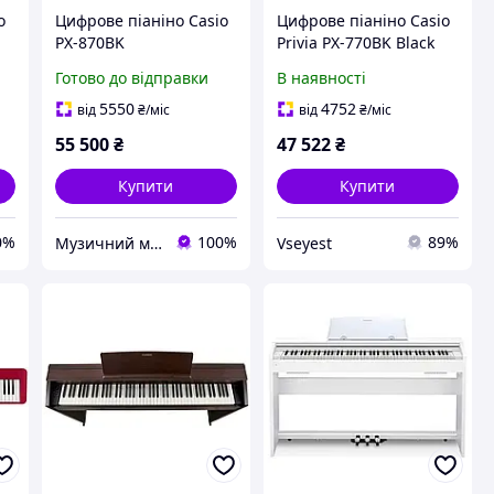
o
Цифрове піаніно Casio
Цифрове піаніно Casio
PX-870BK
Privia PX-770BK Black
Готово до відправки
В наявності
5550
4752
від
₴
/міс
від
₴
/міс
55 500
₴
47 522
₴
Купити
Купити
0%
100%
89%
Музичний магазин "Перша струна"
Vseyest