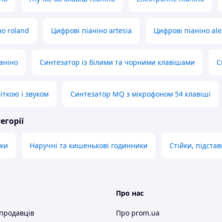
но roland
Цифрові піаніно artesia
Цифрові піаніно ale
аніно
Синтезатор із білими та чорними клавішами
С
віткою і звуком
Синтезатор MQ з мікрофоном 54 клавіші
егорії
шки
Наручні та кишенькові годинники
Стійки, підста
Про нас
 продавців
Про prom.ua