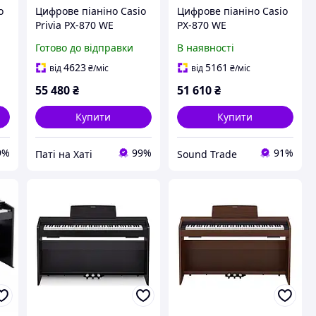
o
Цифрове піаніно Casio
Цифрове піаніно Casio
Privia PX-870 WE
PX-870 WE
Готово до відправки
В наявності
4623
5161
від
₴
/міс
від
₴
/міс
55 480
₴
51 610
₴
Купити
Купити
9%
99%
91%
Паті на Хаті
Sound Trade