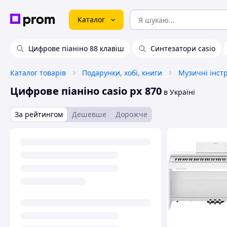
Каталог
Цифрове піаніно 88 клавіш
Синтезатори casio
Каталог товарів
Подарунки, хобі, книги
Музичні інст
Цифрове піаніно casio px 870
в Україні
За рейтингом
Дешевше
Дорожче