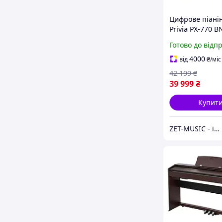
Цифрове піанін
Privia PX-770 B
Готово до відп
4000
від
₴
/міс
42 199
₴
39 999
₴
Купит
ZET-MUSIC - інтернет-магазин музичних інструментів