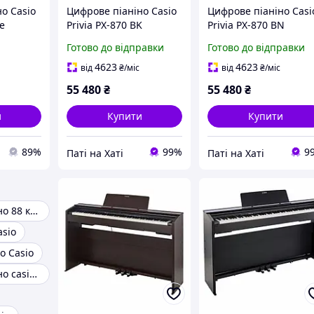
о Casio
Цифрове піаніно Casio
Цифрове піаніно Casi
e
Privia PX-870 BK
Privia PX-870 BN
Готово до відправки
Готово до відправки
4623
4623
від
₴
/міс
від
₴
/міс
55 480
₴
55 480
₴
и
Купити
Купити
89%
99%
9
Паті на Хаті
Паті на Хаті
Цифрове піаніно 88 клавіш
asio
о Casio
Цифрове піаніно casio cdp s100