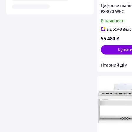
Цифрове піанін
PX-870 WEC
В наявності
5548
від
₴
/міс
55 480
₴
Купит
Гітарний Дім