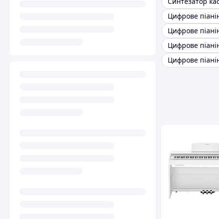
Синтезатор кас
Цифрове піанін
Цифрове піані