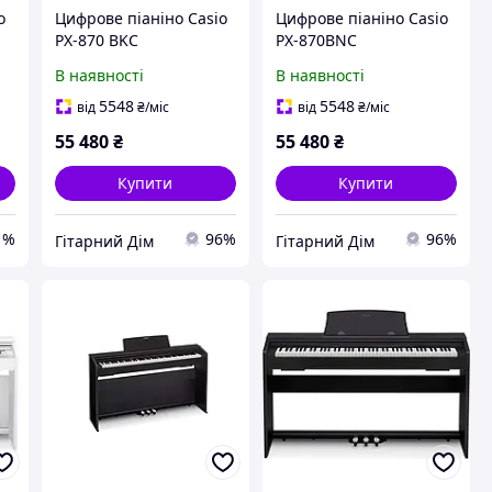
o
Цифрове піаніно Casio
Цифрове піаніно Casio
PX-870 BKC
PX-870BNC
В наявності
В наявності
5548
5548
від
₴
/міс
від
₴
/міс
55 480
₴
55 480
₴
Купити
Купити
1%
96%
96%
Гітарний Дім
Гітарний Дім