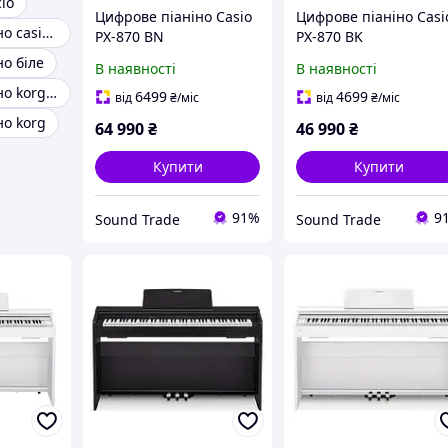
іо
Цифрове піаніно Casio
Цифрове піаніно Casi
Цифрове піаніно casio 130
PX-870 BN
PX-870 BK
о біле
В наявності
В наявності
Цифрове піаніно korg b1
6499
4699
від
₴
/міс
від
₴
/міс
но korg
64 990
₴
46 990
₴
Купити
Купити
91%
9
Sound Trade
Sound Trade