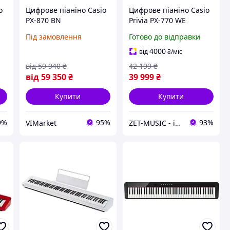
o
Цифрове піаніно Casio
Цифрове піаніно Casio
PX-870 BN
Privia PX-770 WE
Під замовлення
Готово до відправки
4000
від
₴
/міс
від
59 940
₴
42 199
₴
від
59 350
₴
39 999
₴
Купити
Купити
9%
95%
93%
VIMarket
ZET-MUSIC - інтернет-магазин музичних інструментів