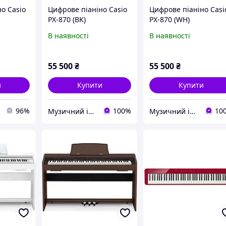
о Casio
Цифрове піаніно Casio
Цифрове піаніно Casi
PX-870 (BK)
PX-870 (WH)
В наявності
В наявності
55 500
₴
55 500
₴
и
Купити
Купити
96%
100%
10
Музичний інтернет-магазин "БітКом"
Музичний інтернет-магазин "БітКом"