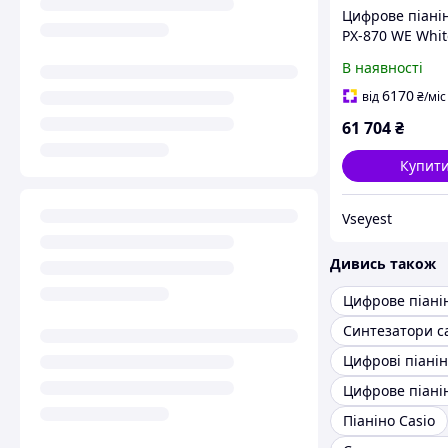
Цифрове піанін
PX-870 WE Whit
В наявності
6170
від
₴
/міс
61 704
₴
Купит
Vseyest
Дивись також
Синтезатори c
Цифрові піанін
Піаніно Casio