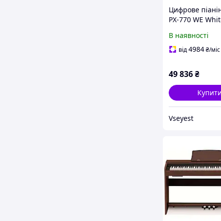
Цифрове піанін
PX-770 WE Whit
В наявності
4984
від
₴
/міс
49 836
₴
Купит
Vseyest