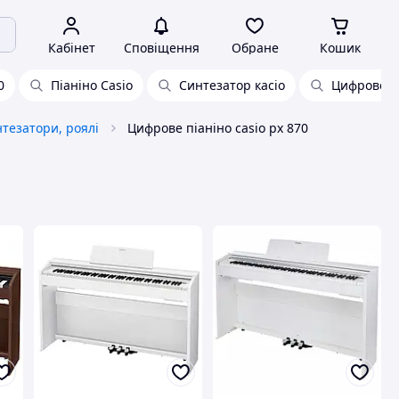
Кабінет
Сповіщення
Обране
Кошик
0
Піаніно Casio
Синтезатор касіо
Цифрове пі
нтезатори, роялі
Цифрове піаніно casio px 870