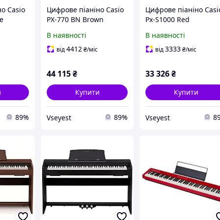
о Casio
Цифрове піаніно Casio
Цифрове піаніно Casi
e
PX-770 BN Brown
Px-S1000 Red
В наявності
В наявності
4412
3333
від
₴
/міс
від
₴
/міс
44 115
₴
33 326
₴
и
Купити
Купити
89%
89%
8
Vseyest
Vseyest