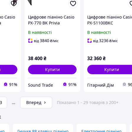
о Casio
Цифрове піаніно Casio
Цифрове піаніно Casi
a
PX-770 BK Privia
PX-S1100BKC
В наявності
В наявності
3840
3236
від
₴
/міс
від
₴
/міс
38 400
₴
32 360
₴
и
Купити
Купити
91%
91%
9
Sound Trade
Гітарний Дім
3
...
Вперед
Показано 1 - 29 товарів з 200+
ж
но
Гнучке 88 клавіш піаніно
Електронне піаніно