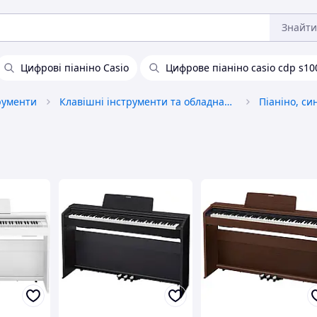
Знайти
Цифрові піаніно Casio
Цифрове піаніно casio cdp s10
рументи
Клавішні інструменти та обладнання
Піаніно, си