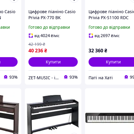
о Casio
Цифрове піаніно Casio
Цифрове піаніно Casi
N
Privia PX-770 BK
Privia PX-S1100 RDC
равки
Готово до відправки
Готово до відправки
4024
2697
від
₴
/міс
від
₴
/міс
42 199
₴
40 236
₴
32 360
₴
и
Купити
Купити
93%
93%
9
ZET-MUSIC - інтернет-магазин музичних інструментів
Паті на Хаті