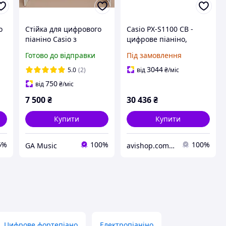
o
Стійка для цифрового
Casio PX-S1100 CB -
піаніно Casio з
цифрове піаніно,
кришкою, підходить
обмежена версія
Готово до відправки
Під замовлення
для CDP і PX-серій
(спокійний синій)
3044
5.0
(2)
від
₴
/міс
750
від
₴
/міс
7 500
₴
30 436
₴
Купити
Купити
6%
100%
100%
GA Music
avishop.com.ua
Цифрове фортепіано
Електропіаніно