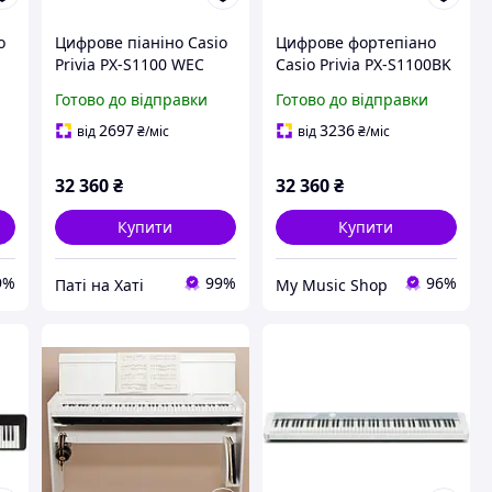
o
Цифрове піаніно Casio
Цифрове фортепіано
Privia PX-S1100 WEC
Casio Privia PX-S1100BK
Готово до відправки
Готово до відправки
2697
3236
від
₴
/міс
від
₴
/міс
32 360
₴
32 360
₴
Купити
Купити
9%
99%
96%
Паті на Хаті
My Music Shop