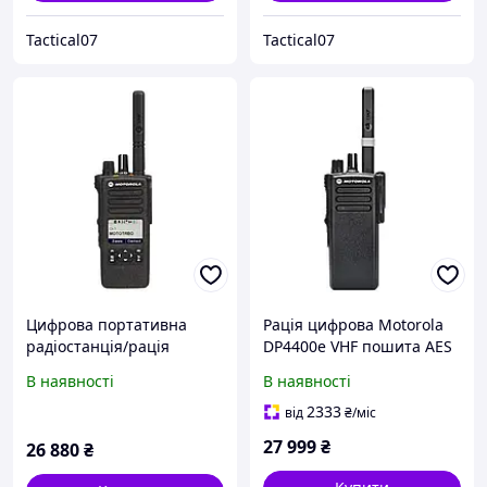
Tactical07
Tactical07
Цифрова портативна
Рація цифрова Motorola
радіостанція/рація
DP4400е VHF пошита AES
Motorola DP4601E, UHF, 4
(Чорна)
В наявності
В наявності
W, LKP, AES-256
(MDH56RDQ9RA1AN)
2333
від
₴
/міс
27 999
₴
26 880
₴