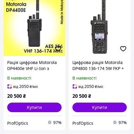
Рація цифрова Motorola
Цифрова рація Motorola
DP4400e VHF Li-Ion з
DP4800 136-174 5W FKP +
ліцензією AES256
ліцензія
В наявності
В наявності
професійна армійська
MDH56JDN9VA1AN
MotoTRBO
2050
2050
від
₴
/міс
від
₴
/міс
20 500
₴
20 500
₴
Купити
Купити
97%
97%
ProfOptics
ProfOptics