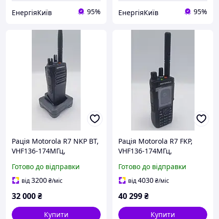
95%
95%
ЕнергіяКиїв
ЕнергіяКиїв
Рація Motorola R7 NKP BT,
Рація Motorola R7 FKP,
VHF136-174МГц,
VHF136-174МГц,
портативна цифрова+
портативна цифрова
Готово до відправки
Готово до відправки
ліцензія АЕS256+ WIFI, 5
ліцензія АЕS256 + WIFI, 5
Вт 64 канали
Вт 64 каналів
3200
4030
від
₴
/міс
від
₴
/міс
32 000
₴
40 299
₴
Купити
Купити