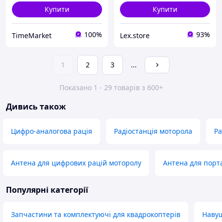
Купити
Купити
100%
93%
TimeMarket
Lex.store
1
2
3
...
Показано 1 - 29 товарів з 600+
Дивись також
Цифро-аналогова рація
Радіостанція моторола
Ра
Антена для цифрових рацій моторолу
Антена для порт
Популярні категорії
Запчастини та комплектуючі для квадрокоптерів
Навуш