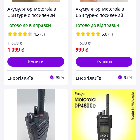
Акумулятор Motorola з
Акумулятор Motorola з
USB type-c посилений
USB type-c посилений
PMNN4808A для
PMNN4808A для
Готово до відправки
Готово до відправки
цифрових рацій Motorola
цифрових рацій Motorola
R7/R7a
R7/R7a
4.5
(3)
5.0
(1)
1 800
₴
1 500
₴
1 099
₴
999
₴
Купити
Купити
95%
95%
ЕнергіяКиїв
ЕнергіяКиїв