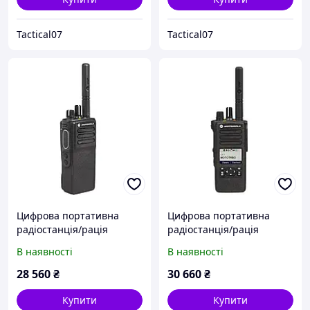
Tactical07
Tactical07
Цифрова портативна
Цифрова портативна
радіостанція/рація
радіостанція/рація
Motorola DP4401E, UHF, 4
Motorola DP4600E, UHF, 4
В наявності
В наявності
W, NKP, AES-256
W, LKP, AES-256
(MDH56RDS9RA1AN)
(MDH56RDQ9VA1AN)
28 560
₴
30 660
₴
Купити
Купити