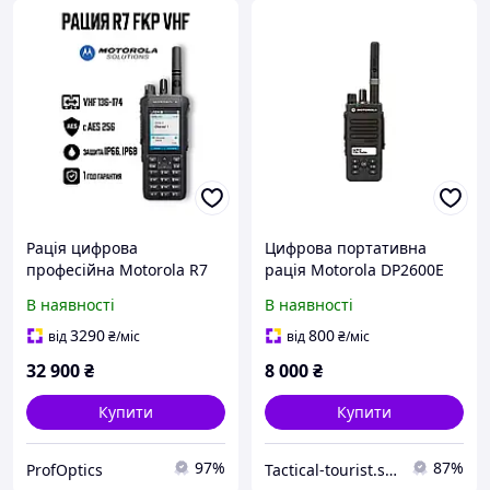
Рація цифрова
Цифрова портативна
професійна Motorola R7
рація Motorola DP2600E
FKP VHF+AES 256, 136-174
VHF
В наявності
В наявності
мГц
3290
800
від
₴
/міс
від
₴
/міс
32 900
₴
8 000
₴
Купити
Купити
97%
87%
ProfOptics
Tactical-tourist.shop