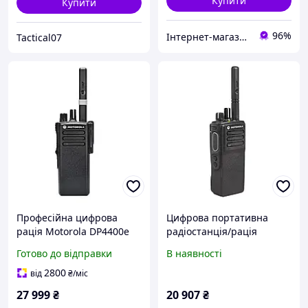
Купити
Купити
96%
Інтернет-магазин «Sale Zone»
Tactical07
Професійна цифрова
Цифрова портативна
рація Motorola DP4400е
радіостанція/рація
VHF для надійного
Motorola DP4400E, UHF,
Готово до відправки
В наявності
захищеного зв'язку з
4W, NKP, AES-256
підтримкою шифрування
(MDH56RDC9VA1AN) (Б/У)
2800
від
₴
/міс
AES
27 999
₴
20 907
₴