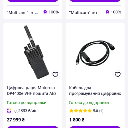
100%
100%
"Multicam" інтернет магазин
"Multicam" інтернет магазин
Цифрова рація Motorola
Кабель для
DP4400е VHF пошита AES
програмування цифрових
(Чорна)
автомобільних рацій
Готово до відправки
Готово до відправки
Motorola
DM4400/DM4401/DM4600/
2333
від
₴
/міс
5.0
(1)
DM4601
27 999
₴
1 800
₴