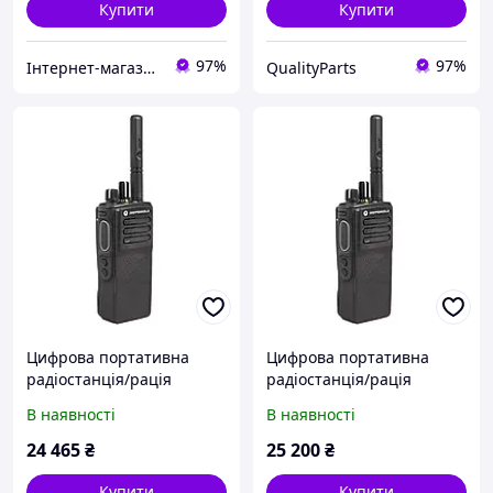
Купити
Купити
97%
97%
Інтернет-магазин Ітакшоп
QualityParts
Цифрова портативна
Цифрова портативна
радіостанція/рація
радіостанція/рація
Motorola DP4400E, UHF, 4
Motorola DP4400E, UHF, 4
В наявності
В наявності
W, NKP
W, NKP, AES-256
(MDH56RDC9VA1AN)
(MDH56RDC9VA1AN)
24 465
₴
25 200
₴
Купити
Купити