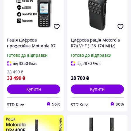
Рація цифрова
Цифрова рація Motorola
професійна Motorola R7
R7a VHF (136 174 MHz)
FKP VHF+AES 256, 136-174
AES256 професійна DMR
Готово до відправки
Готово до відправки
мГц
3350
2870
від
₴
/міс
від
₴
/міс
38 499
₴
33 499
₴
28 700
₴
Купити
Купити
96%
96%
STD Kiev
STD Kiev