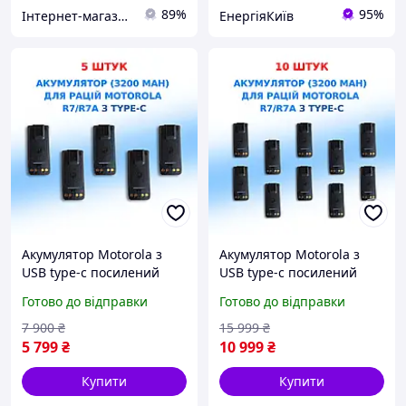
89%
95%
Інтернет-магазин "САДКО"
ЕнергіяКиїв
Акумулятор Motorola з
Акумулятор Motorola з
USB type-c посилений
USB type-c посилений
PMNN4808A для
PMNN4808A для
Готово до відправки
Готово до відправки
цифрових рацій Motorola
цифрових рацій Motorola
R7/R7a 5 шт
R7/R7a 10 шт
7 900
₴
15 999
₴
5 799
₴
10 999
₴
Купити
Купити