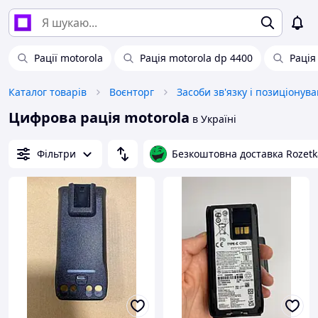
Рації motorola
Рація motorola dp 4400
Рація
Каталог товарів
Воєнторг
Засоби зв'язку і позиціонув
Цифрова рація motorola
в Україні
Фільтри
Безкоштовна доставка Rozetk