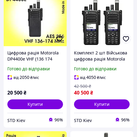
Цифрова рація Motorola
Комплект 2 шт Військова
DP4400e VHF (136 174
цифрова рація Motorola
MHz) AES256 GPS
MOTOTRBO DP4800e VHF
Готово до відправки
Готово до відправки
Bluetooth Wi-Fi DMR
136-174 МГц 5 Вт
2050
4050
від
₴
/міс
від
₴
/міс
42 500
₴
20 500
₴
40 500
₴
Купити
Купити
96%
96%
STD Kiev
STD Kiev