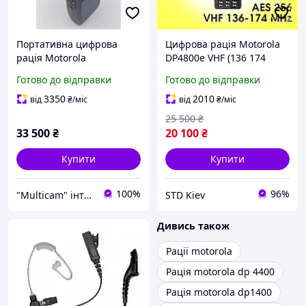
Портативна цифрова
Цифрова рація Motorola
рація Motorola
DP4800e VHF (136 174
MOTOTRBO R7A VHF 136-
MHz) MotoTRBO AES256
Готово до відправки
Готово до відправки
174 МГц
GPS Bluetooth Wi-Fi DMR
3350
2010
від
₴
/міс
від
₴
/міс
25 500
₴
33 500
₴
20 100
₴
Купити
Купити
100%
96%
"Multicam" інтернет магазин
STD Kiev
Дивись також
Рації motorola
Рація motorola dp 4400
Рація motorola dp1400