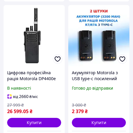
Цифрова професійна
Акумулятор Motorola з
рація Motorola DP4400е
USB type-c посилений
VHF пошита AES
PMNN4808A для
В наявності
Готово до відправки
цифрових рацій Motorola
R7/R7a 2шт
2660
від
₴
/міс
27 999
₴
3 000
₴
26 599
.05
₴
2 379
₴
Купити
Купити