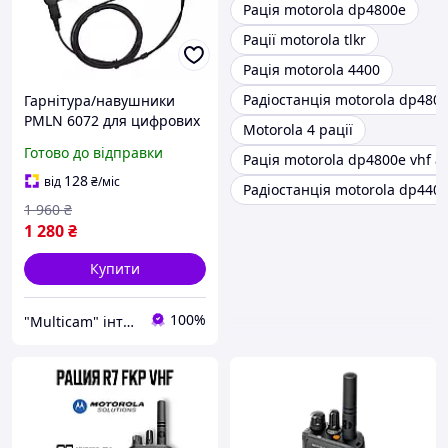
Рація motorola dp4800e
Рації motorola tlkr
Рація motorola 4400
Радіостанція motorola dp480
Гарнітура/навушники
PMLN 6072 для цифрових
Motorola 4 рації
рацій Motorola
Готово до відправки
Рація motorola dp4800e vhf a
DP4400/DP4600/DP4800/D
PG5550
128
від
₴
/міс
Радіостанція motorola dp440
1 960
₴
1 280
₴
Купити
100%
"Multicam" інтернет магазин