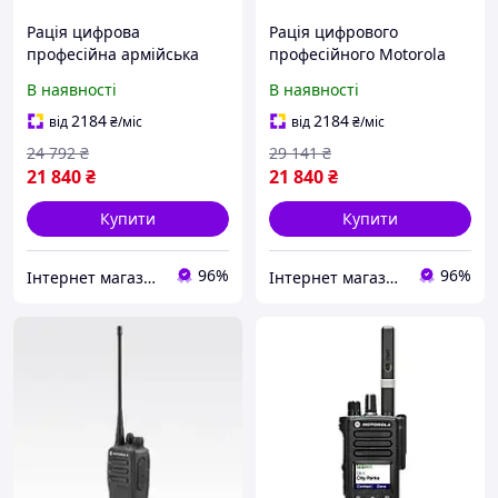
Рація цифрова
Рація цифрового
професійна армійська
професійного Motorola
Motorola DP4400e VHF Li-
DP4400e VHF Li-Ion 2100
В наявності
В наявності
Ion з ліцензією AES256
мАч
2184
2184
від
₴
/міс
від
₴
/міс
24 792
₴
29 141
₴
21 840
₴
21 840
₴
Купити
Купити
96%
96%
Інтернет магазин Store7
Інтернет магазин Store7