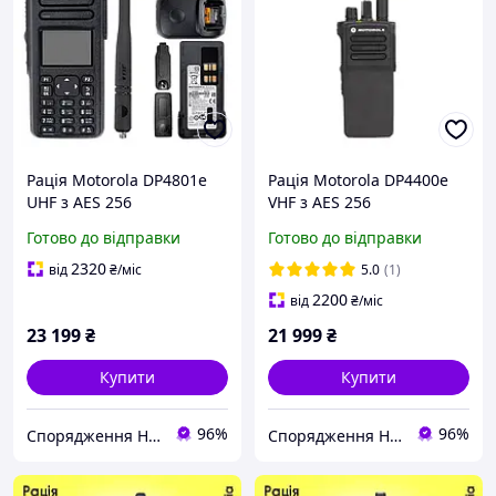
Рація Motorola DP4801e
Рація Motorola DP4400e
UHF з AES 256
VHF з AES 256
(високочастотна)
(низькочастотна)
Готово до відправки
Готово до відправки
цифрова, портативна
цифрова, портативна
2320
від
₴
/міс
5.0
(1)
2200
від
₴
/міс
23 199
₴
21 999
₴
Купити
Купити
96%
96%
Спорядження Hazardous
Спорядження Hazardous