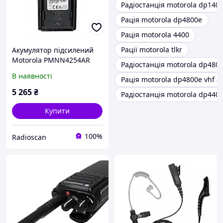
Радіостанція motorola dp140
Рація motorola dp4800e
Рація motorola 4400
Рації motorola tlkr
Акумулятор підсилений
Motorola PMNN4254AR
Радіостанція motorola dp480
для цифрових рацій
В наявності
Рація motorola dp4800e vhf a
Motorola DP1400
5 265
₴
Радіостанція motorola dp440
Купити
100%
Radioscan