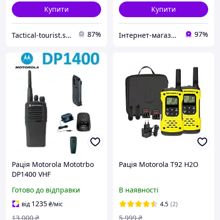
Купити
Купити
87%
97%
Tactical-tourist.shop
Інтернет-магазин Ітакшоп
Рація Motorola Mototrbo
Рація Motorola T92 H2O
DP1400 VHF
Готово до відправки
В наявності
1235
від
₴
/міс
4.5
(2)
13 000
₴
5 999
₴