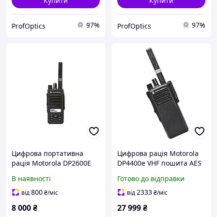
Купити
Купити
97%
97%
ProfOptics
ProfOptics
Цифрова портативна
Цифрова рація Motorola
рація Motorola DP2600E
DP4400е VHF пошита AES
VHF
(Чорна)
В наявності
Готово до відправки
800
2333
від
₴
/міс
від
₴
/міс
8 000
₴
27 999
₴