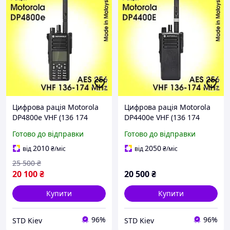
Цифрова рація Motorola
Цифрова рація Motorola
DP4800e VHF (136 174
DP4400e VHF (136 174
MHz) MotoTRBO AES256
MHz) AES256 GPS
Готово до відправки
Готово до відправки
GPS Bluetooth Wi-Fi DMR
Bluetooth Wi-Fi DMR
2010
2050
від
₴
/міс
від
₴
/міс
25 500
₴
20 100
₴
20 500
₴
Купити
Купити
96%
96%
STD Kiev
STD Kiev