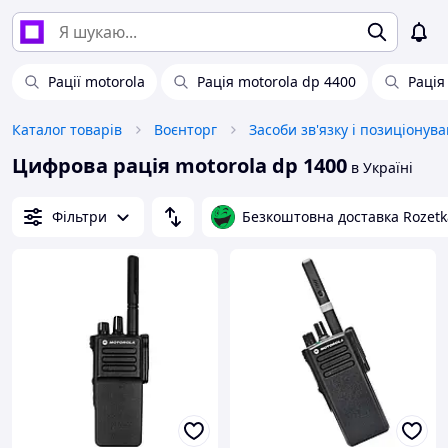
Рації motorola
Рація motorola dp 4400
Рація
Каталог товарів
Воєнторг
Засоби зв'язку і позиціонув
Цифрова рація motorola dp 1400
в Україні
Фільтри
Безкоштовна доставка Rozetk