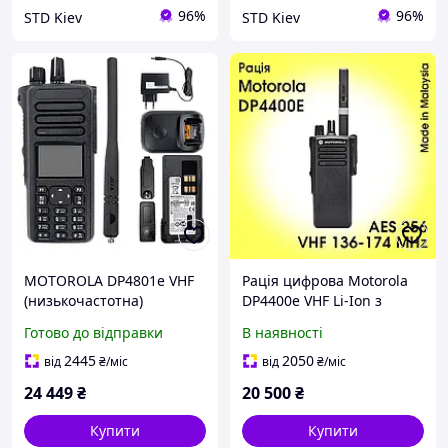
96%
96%
STD Kiev
STD Kiev
MOTOROLA DP4801e VHF
Рація цифрова Motorola
(низькочастотна)
DP4400e VHF Li-Ion з
портативна професійна,
ліцензією AES256
Готово до відправки
В наявності
цифрова рація
професійна армійська
радіостанція FKP
2445
2050
від
₴
/міс
від
₴
/міс
24 449
₴
20 500
₴
Купити
Купити