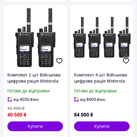
Комплект 2 шт Військова
Комплект 4 шт Військова
цифрова рація Motorola
цифрова рація Motorola
MOTOTRBO DP4800e VHF
MOTOTRBO DP4800e VHF
Готово до відправки
Готово до відправки
136-174 МГц 5 Вт
136-174 МГц 5 Вт
4050
8400
від
₴
/міс
від
₴
/міс
42 500
₴
40 500
₴
84 000
₴
Купити
Купити