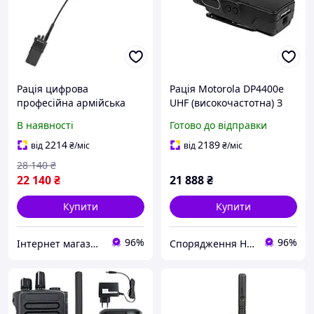
Рація цифрова
Рація Motorola DP4400e
професійна армійська
UHF (високочастотна) З
Motorola DP4400e VHF Li-
AES-256 цифрова,
В наявності
Готово до відправки
Ion з ліцензій AES256
портативна
2214
2189
від
₴
/міс
від
₴
/міс
28 140
₴
22 140
₴
21 888
₴
Купити
Купити
96%
96%
Інтернет магазин Store7
Спорядження Hazardous