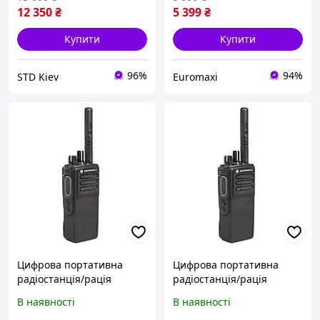
12 350
₴
5 399
₴
Купити
Купити
96%
94%
STD Kiev
Euromaxi
Цифрова портативна
Цифрова портативна
радіостанція/рація
радіостанція/рація
Motorola DP4400E, UHF, 4
Motorola DP4400E, UHF, 4
В наявності
В наявності
W, NKP
W, NKP, AES-256