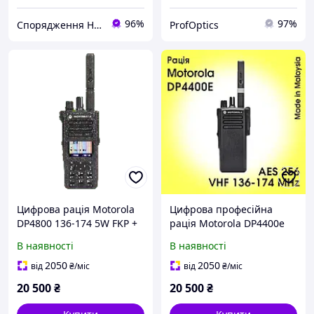
96%
97%
Спорядження Hazardous
ProfOptics
Цифрова рація Motorola
Цифрова професійна
DP4800 136-174 5W FKP +
рація Motorola DP4400е
ліцензія
VHF пошита AES
В наявності
В наявності
MDH56JDN9VA1AN
MotoTRBO
2050
2050
від
₴
/міс
від
₴
/міс
20 500
₴
20 500
₴