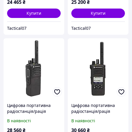
(MDH56RDC9VA1AN)
(MDH56RDC9VA1AN)
24 465
₴
25 200
₴
Купити
Купити
Tactical07
Tactical07
Цифрова портативна
Цифрова портативна
радіостанція/рація
радіостанція/рація
Motorola DP4401E, UHF, 4
Motorola DP4600E, UHF, 4
В наявності
В наявності
W, NKP, AES-256
W, LKP, AES-256
(MDH56RDS9RA1AN)
(MDH56RDQ9VA1AN)
28 560
₴
30 660
₴