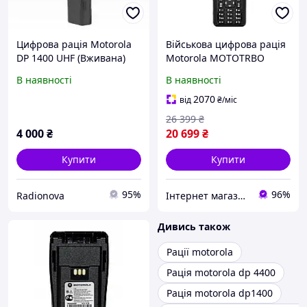
Цифрова рація Motorola
Військова цифрова рація
DP 1400 UHF (Вживана)
Motorola MOTOTRBO
DP4800e VHF
В наявності
В наявності
2070
від
₴
/міс
26 399
₴
4 000
₴
20 699
₴
Купити
Купити
95%
96%
Radionova
Інтернет магазин Store7
Дивись також
Рації motorola
Рація motorola dp 4400
Рація motorola dp1400