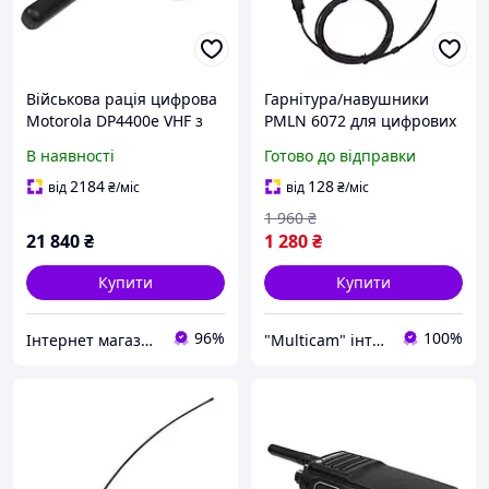
Військова рація цифрова
Гарнітура/навушники
Motorola DP4400e VHF з
PMLN 6072 для цифрових
AES 256
рацій Motorola
В наявності
Готово до відправки
DP4400/DP4600/DP4800/D
PG5550
2184
128
від
₴
/міс
від
₴
/міс
1 960
₴
21 840
₴
1 280
₴
Купити
Купити
96%
100%
Інтернет магазин Store7
"Multicam" інтернет магазин