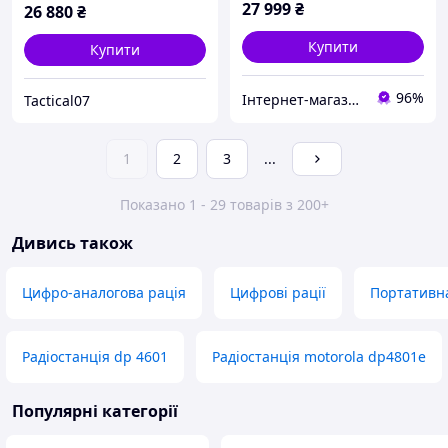
27 999
₴
26 880
₴
Купити
Купити
96%
Інтернет-магазин «Sale Zone»
Tactical07
1
2
3
...
Показано 1 - 29 товарів з 200+
Дивись також
Цифро-аналогова рація
Цифрові рації
Портативн
Радіостанція dp 4601
Радіостанція motorola dp4801e
Популярні категорії