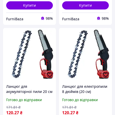
Купити
Купити
98%
98%
FurniBaza
FurniBaza
Ланцюг для
Ланцюг для електропили
акумуляторної пили 20 см
8 дюймів (20 см)
(під шину 8") / Пиляльний
Готово до відправки
Готово до відправки
ланцюг для електропили
/ Ланцюг для міні пили
171
.81
₴
171
.81
₴
120
.27
₴
120
.27
₴