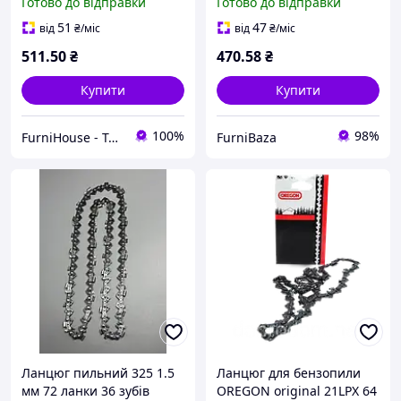
Готово до відправки
Готово до відправки
універсальний для
твердих порід дерева,
твердих порід дерева
заготівлі дров та
51
47
від
₴
/міс
від
₴
/міс
будівництва
511
.50
₴
470
.58
₴
Купити
Купити
100%
98%
FurniHouse - Товари для дому та саду
FurniBaza
Ланцюг пильний 325 1.5
Ланцюг для бензопили
мм 72 ланки 36 зубів
OREGON original 21LPX 64