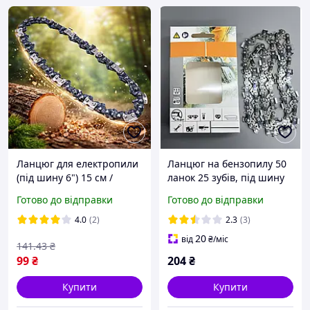
Ланцюг для електропили
Ланцюг на бензопилу 50
(під шину 6") 15 см /
ланок 25 зубів, під шину
Ланцюг на електропилу /
35 см (14") крок [3/8] RS
Готово до відправки
Готово до відправки
Ланцюг для пили /
Ланцюг для
4.0
(2)
2.3
(3)
акумуляторної пили
20
від
₴
/міс
141
.43
₴
99
₴
204
₴
Купити
Купити