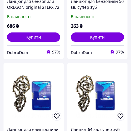
Ланцюг для бензопили
Ланцюг для бензопили 50
OREGON original 21LPX 72
зв. супер зуб
зв., 325 крок, 1.5 мм,
В наявності
В наявності
супер зуб
686
₴
263
₴
Купити
Купити
97%
97%
DobroDom
DobroDom
Ланцюг для електропили
Ланцюг 64 зв. супер зуб