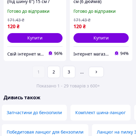
(під шину 6") 15 см /
см (6 дюймів)
Ланцюг на електропилу /
Готово до відправки
Готово до відправки
Ланцюг для пили /
Ланцюг для
171
.43
₴
171
.43
₴
акумуляторної пили
120
₴
120
₴
Купити
Купити
96%
94%
Свій інтернет магазин
Інтернет магазин Сенс
1
2
3
...
Показано 1 - 29 товарів з 600+
Дивись також
Запчастини до бензопили
Комплект шина-ланцюг
Победитовая ланцюг для бензопили
Ланцюг на пилку 3