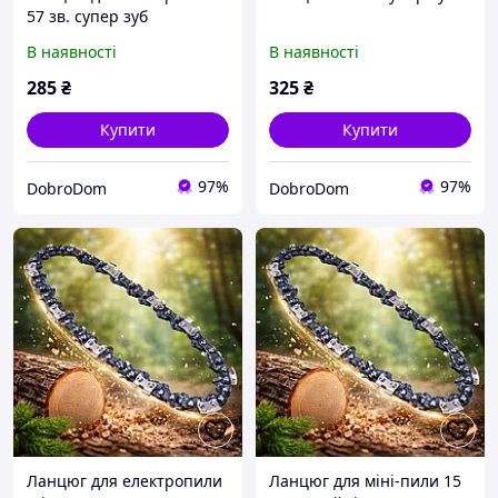
57 зв. супер зуб
В наявності
В наявності
285
₴
325
₴
Купити
Купити
97%
97%
DobroDom
DobroDom
Ланцюг для електропили
Ланцюг для міні-пили 15