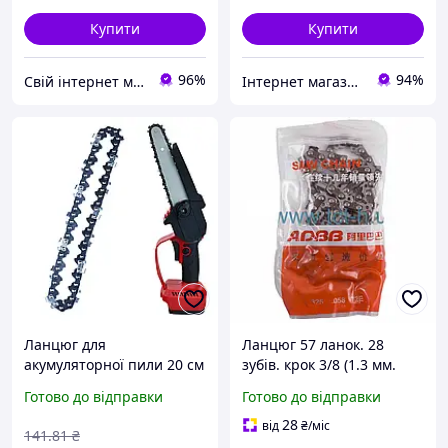
Купити
Купити
96%
94%
Свій інтернет магазин
Інтернет магазин Сенс
Ланцюг для
Ланцюг 57 ланок. 28
акумуляторної пили 20 см
зубів. крок 3/8 (1.3 мм.
(під шину 8") / Пиляльний
загартований суперзуб.
Готово до відправки
Готово до відправки
ланцюг для електропили
покращена закльопка)
/ Ланцюг для міні пили
28
від
₴
/міс
141
.81
₴