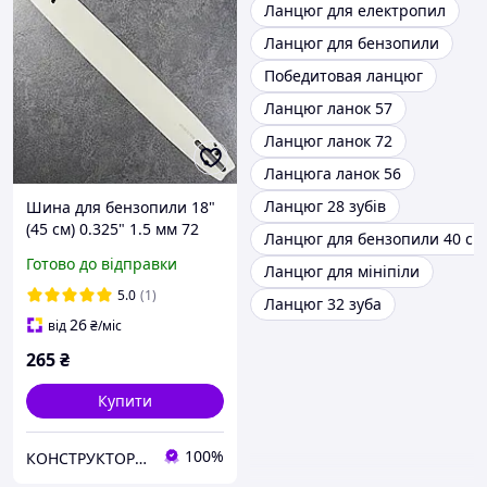
Ланцюг для електропил
Ланцюг для бензопили
Победитовая ланцюг
Ланцюг ланок 57
Ланцюг ланок 72
Ланцюга ланок 56
Ланцюг 28 зубів
Шина для бензопили 18"
(45 см) 0.325" 1.5 мм 72
Ланцюг для бензопили 40 см
ланки (36 зубців)
Готово до відправки
Ланцюг для мініпіли
5.0
(1)
Ланцюг 32 зуба
26
від
₴
/міс
265
₴
Купити
100%
КОНСТРУКТОР онлайн-магазин