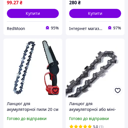
99
.27
₴
280
₴
Купити
Купити
95%
97%
RedMoon
Інтернет магазин Бензоград
Ланцюг для
Ланцюг для
акумуляторної пили 20 см
акумуляторної або міні-
(під шину 8") / Пиляльний
бензопили із закругленим
Готово до відправки
Готово до відправки
ланцюг для електропили
зубом 1/4 . 6,37 / 8,48
/ Ланцюг для міні пили
5.0
(1)