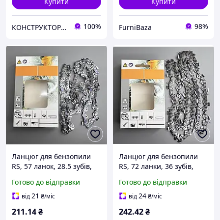
Купити
Купити
100%
98%
КОНСТРУКТОР онлайн-магазин
FurniBaza
Ланцюг для бензопили
Ланцюг для бензопили
RS, 57 ланок, 28.5 зубів,
RS, 72 ланки, 36 зубів,
крок 3/8, під шину 40 см
крок 325, під шину 45 см
Готово до відправки
Готово до відправки
(16 дюймів), ширина паза
(18 дюймів), ширина паза
1.5 мм, універсальний
1.5 мм, універсальний
21
24
від
₴
/міс
від
₴
/міс
211
.14
₴
242
.42
₴