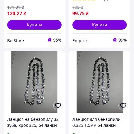
171
.81
₴
105
₴
120
.27
₴
99
.75
₴
Купити
Купити
95%
99%
Be Store
Empire
Ланцюг на бензопилу 32
Ланцюг для бензопили
зуба, крок 325, 64 ланки
0.325 1.5мм 64 ланки
PLATT RS паз 1.5мм,
PLATT RS 32 зуба для