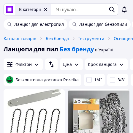
В категорії
Ланцюг для електропил
Ланцюг для бензопили
Каталог товарів
Без бренда
Інструменти
Оснащенн
Ланцюги для пил
Без бренду
в Україні
Фільтри
Ціна
Крок ланцюга
Безкоштовна доставка Rozetka
1/4"
3/8"