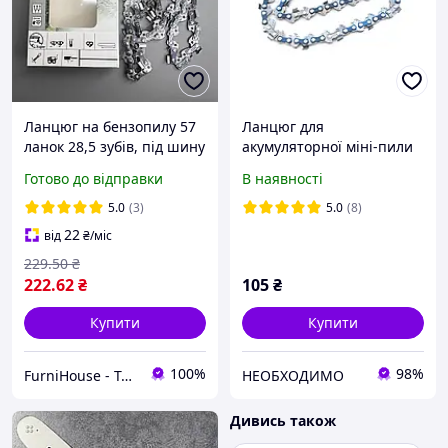
Ланцюг на бензопилу 57
Ланцюг для
ланок 28,5 зубів, під шину
акумуляторної міні-пили
40см 16» крок [3/8] RS
Saw Chain на 6 дюймів (15
Готово до відправки
В наявності
універсальний для
см)
твердих порід дерева
5.0
(3)
5.0
(8)
22
від
₴
/міс
229
.50
₴
222
.62
₴
105
₴
Купити
Купити
100%
98%
FurniHouse - Товари для дому та саду
НЕОБХОДИМО
Дивись також