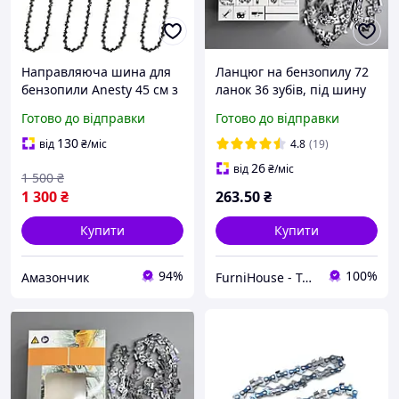
Направляюча шина для
Ланцюг на бензопилу 72
бензопили Anesty 45 см з
ланок 36 зубів, під шину
набором із 4 ланцюгів,
45см 18» крок [325] RS
Готово до відправки
Готово до відправки
крок 3/8", 50 ланок,
універсальний для
товщина 1,3 мм,
твердих порід дерева
130
від
₴
/міс
4.8
(19)
напівзубчасті
26
від
₴
/міс
1 500
₴
1 300
₴
263
.50
₴
Купити
Купити
94%
100%
Амазончик
FurniHouse - Товари для дому та саду