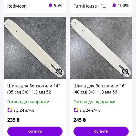
95%
100%
RedMoon
FurniHouse - Товари для дому та саду
Шина для бензопили 14"
Шина для бензопили 16"
(35 см) 3/8" 1.3 мм 52
(40 см) 3/8" 1.3 мм 56
ланки (26 зубців)
ланки (28 зубців)
Готово до відправки
Готово до відправки
24
24
від
₴
/міс
від
₴
/міс
235
₴
245
₴
Купити
Купити