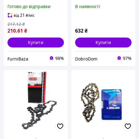
Економ для бензопили
зв., 325 крок, 1.5 мм,
Готово до відправки
В наявності
для розпилювання дров
супер зуб
та обрізки дерев
21
від
₴
/міс
217
.12
₴
210
.61
₴
632
₴
Купити
Купити
98%
97%
FurniBaza
DobroDom