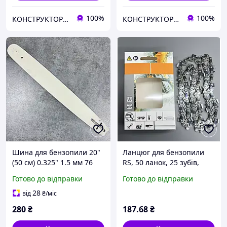
100%
100%
КОНСТРУКТОР онлайн-магазин
КОНСТРУКТОР онлайн-магазин
Шина для бензопили 20"
Ланцюг для бензопили
(50 см) 0.325" 1.5 мм 76
RS, 50 ланок, 25 зубів,
ланки (38 зубців)
крок 3/8, під шину 35 см
Готово до відправки
Готово до відправки
(14 дюймів), ширина паза
1.5 мм, для твердих порід
28
від
₴
/міс
дерева
280
₴
187
.68
₴