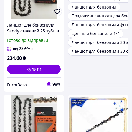
Ланцюг для бензопил
Поздовжні ланцюга для бенз
Ланцюг для бензопили форе
Ланцюг для бензопили
Sandy сталевий 25 зубців
Цепі для бензопили 1/4
крок 3/8 дюйма 50 ланок
Готово до відправки
Ланцюг для бензопили 30 зуб
для різання деревини та
садових робіт
23
від
₴
/міс
Ланцюг для бензопили 30 см
234
.60
₴
Купити
98%
FurniBaza