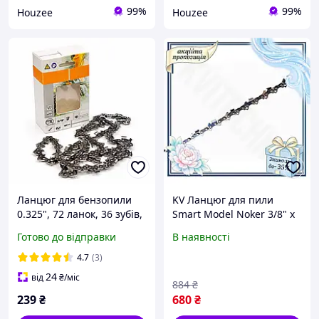
99%
99%
Houzee
Houzee
Ланцюг для бензопили
KV Ланцюг для пили
0.325", 72 ланок, 36 зубів,
Smart Model Noker 3/8" x
супер зуб (швидкий різ),
52z ланцюг для
Готово до відправки
В наявності
для твердих порід
бензопили для
деревини
розпилювання деревини
4.7
(3)
лісозаг 99/KVI
24
від
₴
/міс
884
₴
239
₴
680
₴