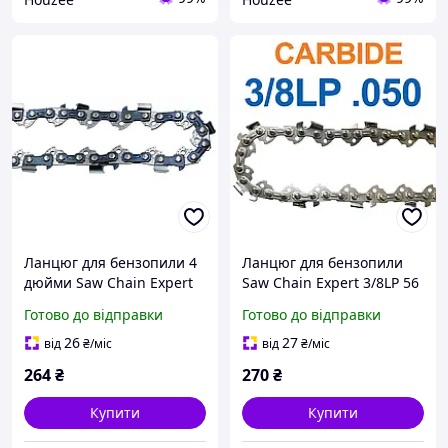
Ланцюг для бензопили 4
Ланцюг для бензопили
дюйми Saw Chain Expert
Saw Chain Expert 3/8LP 56
змінна для міні-пили
ланок карбідний для
Готово до відправки
Готово до відправки
різання деревини висока
розпилу деревини
міцність
високої міцності
26
27
від
₴
/міс
від
₴
/міс
264
₴
270
₴
Купити
Купити