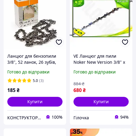
Ланцюг для бензопили
VE Ланцюг для пили
3/8", 52 ланок, 26 зубів,
Noker New Version 3/8" x
супер зуб (швидкий різ),
52z ланцюг для
Готово до відправки
Готово до відправки
для твердих порід
бензопили для
деревини
розпилювання деревини
5.0
(3)
884
₴
лісозаг N6W_VER
185
₴
680
₴
Купити
Купити
100%
94%
КОНСТРУКТОР онлайн-магазин
Гілочка