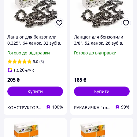
Ланцюг для бензопили
Ланцюг для бензопили
0.325", 64 ланок, 32 зубів,
3/8", 52 ланок, 26 зубів,
супер зуб (швидкий різ),
супер зуб (швидкий різ),
Готово до відправки
Готово до відправки
для твердих порід
для твердих порід
деревини
деревини
5.0
(3)
20
від
₴
/міс
205
₴
185
₴
Купити
Купити
100%
99%
КОНСТРУКТОР онлайн-магазин
РУКАВИЧКА "твоя будівельна скарбничка"