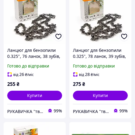
Ланцюг для бензопили
Ланцюг для бензопили
0.325", 76 ланок, 38 зубів,
0.325", 78 ланок, 39 зубів,
супер зуб (швидкий різ),
супер зуб (швидкий різ),
Готово до відправки
Готово до відправки
для твердих порід
для твердих порід
деревини
деревини
26
28
від
₴
/міс
від
₴
/міс
255
₴
275
₴
Купити
Купити
99%
99%
РУКАВИЧКА "твоя будівельна скарбничка"
РУКАВИЧКА "твоя будівельна скарбничка"