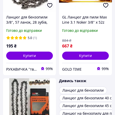
Ланцюг для бензопили
GL Ланцюг для пили Max
3/8", 57 ланок, 28 зубів,
Line 3.1 Noker 3/8" x 52z
супер зуб (швидкий різ),
ланцюг для бензопили
Готово до відправки
Готово до відправки
для твердих порід
для розпилювання
деревини
деревини лісоза LO31\PR
5.0
(1)
884
₴
195
₴
667
₴
Купити
Купити
99%
99%
РУКАВИЧКА "твоя будівельна скарбничка"
GOLD TIME
Дивись також
Ланцюг для бензопили
Ланцюг для бензопили 40 см
Ланцюг для бензопили 45 см 
Ланцюг на бензопилу для по