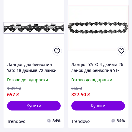
Ланцюг для бензопил
Ланцюг YATO 4 дюйми 26
Yato 18 дюймів 72 ланки
ланок для бензопил YT-
для різання деревини з
828135 YT-828136 для
Готово до відправки
Готово до відправки
низькою вібрацією
різання деревини
1 314
₴
655
₴
657
₴
327
.50
₴
Купити
Купити
84%
84%
Trendovo
Trendovo