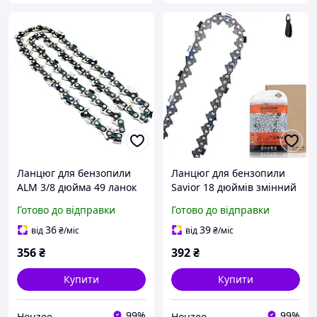
Ланцюг для бензопили
Ланцюг для бензопили
ALM 3/8 дюйма 49 ланок
Savior 18 дюймів змінний
для Black and Decker
для DEWALT DCCS672
Готово до відправки
Готово до відправки
Talon висока гострота для
DCCS600 для розпилу
різання деревини
деревини
36
39
від
₴
/міс
від
₴
/міс
356
₴
392
₴
Купити
Купити
99%
99%
Houzee
Houzee