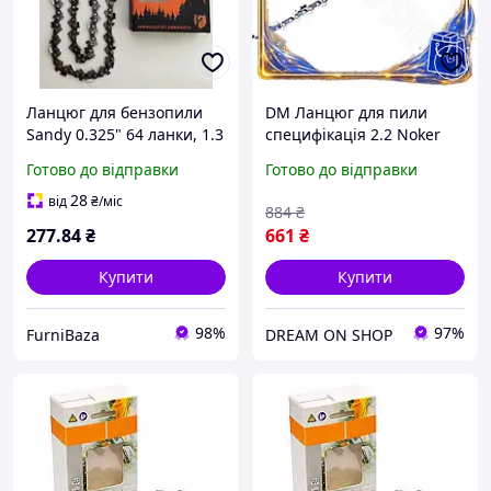
Ланцюг для бензопили
DM Ланцюг для пили
Sandy 0.325" 64 ланки, 1.3
специфікація 2.2 Noker
мм товщина паза для
3/8" x 52z ланцюг для
Готово до відправки
Готово до відправки
ефективного
бензопили для
розпилювання деревини
розпилювання деревини
28
від
₴
/міс
884
₴
лі SPE|LZ
277
.84
₴
661
₴
Купити
Купити
98%
97%
FurniBaza
DREAM ON SHOP