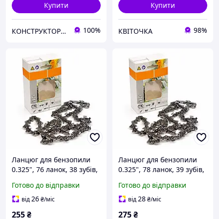
Купити
Купити
100%
98%
КОНСТРУКТОР онлайн-магазин
КВІТОЧКА
Ланцюг для бензопили
Ланцюг для бензопили
0.325", 76 ланок, 38 зубів,
0.325", 78 ланок, 39 зубів,
супер зуб (швидкий різ),
супер зуб (швидкий різ),
Готово до відправки
Готово до відправки
для твердих порід
для твердих порід
деревини
деревини
26
28
від
₴
/міс
від
₴
/міс
255
₴
275
₴