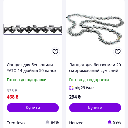
Ланцюг для бензопили
Ланцюг для бензопили 20
YATO 14 дюймів 50 ланок
см хромований сумісний
для різання деревини з
з Portland Greenworks
Готово до відправки
Готово до відправки
низькою вібрацією
Kobalt Remington для
різання деревини
29
від
₴
/міс
936
₴
468
₴
294
₴
Купити
Купити
84%
99%
Trendovo
Houzee