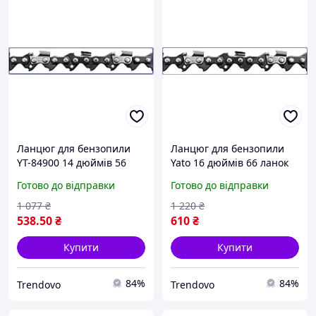
Ланцюг для бензопили
Ланцюг для бензопили
YT-84900 14 дюймів 56
Yato 16 дюймів 66 ланок
ланок для різання
для різання деревини з
Готово до відправки
Готово до відправки
деревини з низьким
низькою вібрацією
рівнем вібрації
1 077
₴
1 220
₴
538
.50
₴
610
₴
Купити
Купити
84%
84%
Trendovo
Trendovo