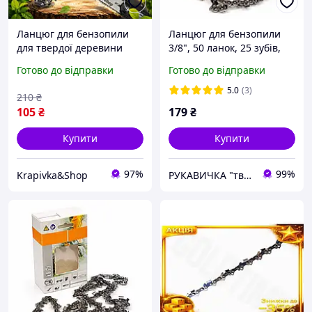
Ланцюг для бензопили
Ланцюг для бензопили
для твердої деревини
3/8", 50 ланок, 25 зубів,
(шина 8", 20 см) Ланцюг
супер зуб (швидкий різ),
Готово до відправки
Готово до відправки
для бензопили для
для твердих порід
професіоналів, ланцюг на
деревини
5.0
(3)
210
₴
акумуляторну мініпилу
105
₴
179
₴
Купити
Купити
97%
99%
Krapivka&Shop
РУКАВИЧКА "твоя будівельна скарбничка"