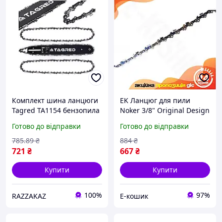
Комплект шина ланцюги
EK Ланцюг для пили
Tagred TA1154 бензопила
Noker 3/8" Original Design
45 см 0 325 крок 1 5 мм
x 52z ланцюг для
Готово до відправки
Готово до відправки
для деревини
бензопили для
розпилювання деревини
785
.89
₴
884
₴
ліс HFX17_E
721
₴
667
₴
Купити
Купити
100%
97%
RAZZAKAZ
Е-кошик