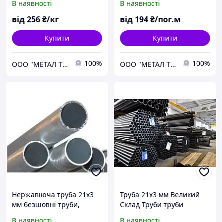
В наявності
В наявності
від
256
₴/кг
від
194
₴/пог.м
Купити
Купити
100%
100%
ООО "МЕТАЛ ТРЕЙД АЛЬЯНС"
ООО "МЕТАЛ ТРЕЙД АЛЬЯНС"
Нержавіюча труба 21х3
Труба 21х3 мм Великий
мм безшовні труби,
Склад Труби труби
відпустка від 3 метрів
безшовна ст 20
В наявності
В наявності