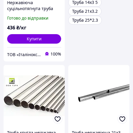
Труба 14х3 5
Нержавіюча
суцільнотягнута труба
Труба 21х3.2
12Х18Н10Т 48,3Х4,19
Готово до відправки
Труба 25*2.3
436
₴/кг
Купити
100%
ТОВ «Італінокс Індустрі» нержавіючий металопрокат
Труба кругла неіржавка
Труба нержавіюча 21х3