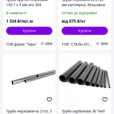
139.7 х 3 мм aisi 304
мм капілярна, безшовна
12х18н10т, кратно трубі з
В наявності
Готово до відправки
порізкою
1 334
₴/пог.м
від
675
₴/кг
Купити
Купити
89%
86%
ТОВ фірма "Тера"
ТОВ "СТАЛЬ-КОНТАКТ"
Труба нержавіюча 21х3, 5
Труба карбонова 3k Twill