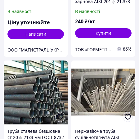
харчова AISI 201 ф 21,3х3
мм дзеркальна,
В наявності
В наявності
шліфувальна, матова
240
₴/кг
Ціну уточнюйте
Купити
Написати
86%
ТОВ «ГОРМЕТПОСТАЧ» – якісний металопрокат і надійні матеріали вчасно
ООО "МАГИСТРАЛЬ УКРАИНА"
Труба сталева безшовна
Нержавіюча труба
ст 20 ф 21х3 мм ГОСТ 8732
суцільнотягнута AISI