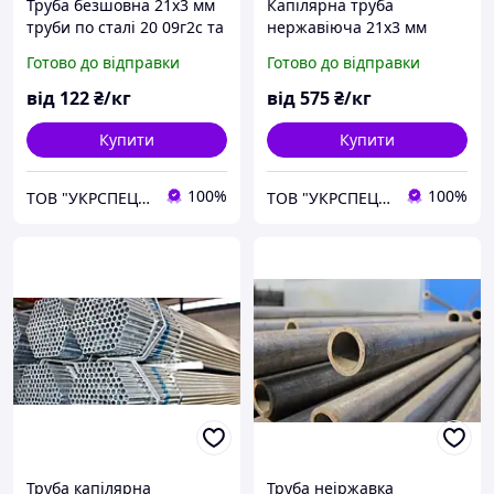
Труба безшовна 21х3 мм
Капілярна труба
труби по сталі 20 09г2с та
нержавіюча 21х3 мм
35 з порізкою
безшовна нержавіюча
Готово до відправки
Готово до відправки
сталь від 3-х метрів.
від
122
₴/кг
від
575
₴/кг
Купити
Купити
100%
100%
ТОВ "УКРСПЕЦПРОКАТ"
ТОВ "УКРСПЕЦПРОКАТ"
Труба капілярна
Труба неіржавка