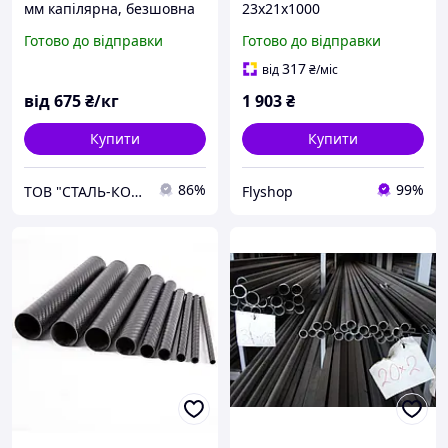
мм капілярна, безшовна
23х21х1000
12х18н10т, кратно трубі з
Готово до відправки
Готово до відправки
порізкою
317
від
₴
/міс
від
675
₴/кг
1 903
₴
Купити
Купити
86%
99%
ТОВ "СТАЛЬ-КОНТАКТ"
Flyshop