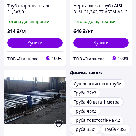
Труба харчова сталь
Нержавіюча труба AISI
21,3х3,0
316L 21,3Х2,77 ASTM A312
Готово до відправки
Готово до відправки
314
₴/м
646
₴/кг
Купити
Купити
100%
100%
ТОВ «Італінокс Індустрі» нержавіючий металопрокат
ТОВ «Італінокс Індустрі» нержавіючий металопрокат
Дивись також
Суцільнотягнені труби
Труба 22х3
Труба 40 вага 1 метра
Труба 45х2
Труба товстостінна 42
Труба 35х1
Труба 43х3