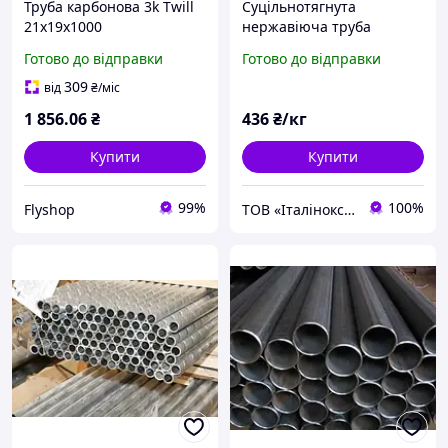
Труба карбонова 3k Twill
Суцільнотягнута
21х19х1000
нержавіюча труба
12Х18Н10Т 168,3х18,26
Готово до відправки
Готово до відправки
ГОСТ
309
від
₴
/міс
1 856
.06
₴
436
₴/кг
Купити
Купити
99%
100%
Flyshop
ТОВ «Італінокс Індустрі» нержавіючий металопрокат