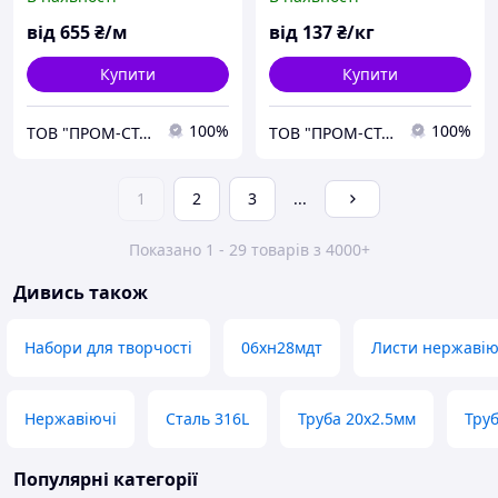
від
655
₴/м
від
137
₴/кг
Купити
Купити
100%
100%
ТОВ "ПРОМ-СТАЛЬ"
ТОВ "ПРОМ-СТАЛЬ"
1
2
3
...
Показано 1 - 29 товарів з 4000+
Дивись також
Набори для творчості
06хн28мдт
Листи нержавіюч
Нержавіючі
Сталь 316L
Труба 20х2.5мм
Тру
Популярні категорії