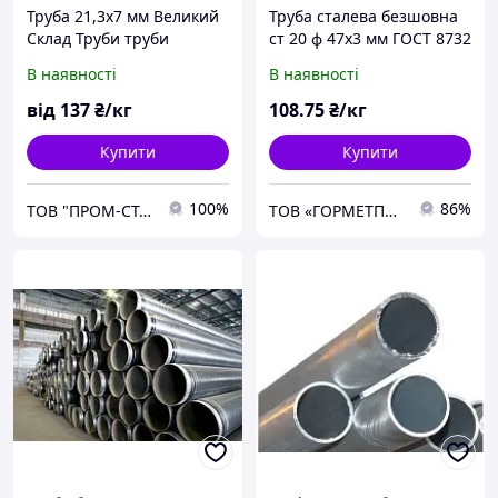
Труба 21,3х7 мм Великий
Труба сталева безшовна
Склад Труби труби
ст 20 ф 47х3 мм ГОСТ 8732
безшовна ст 20
гарячекатані,
В наявності
В наявності
холоднокатані
від
137
₴/кг
108
.75
₴/кг
Купити
Купити
100%
86%
ТОВ "ПРОМ-СТАЛЬ"
ТОВ «ГОРМЕТПОСТАЧ» – якісний металопрокат і надійні матеріали вчасно