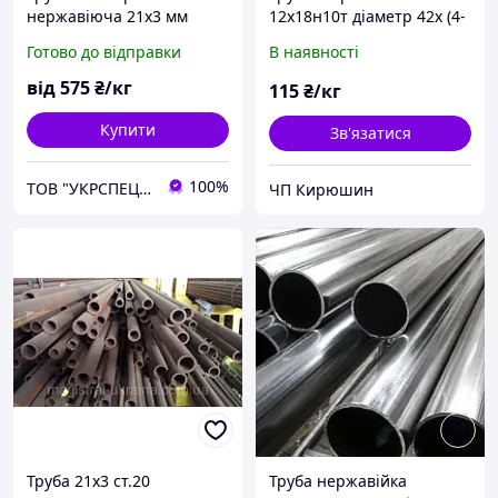
нержавіюча 21х3 мм
12х18н10т діаметр 42х (4-
12х18н10т від 3-х метрів
7)
Готово до відправки
В наявності
від
575
₴/кг
115
₴/кг
Купити
Зв'язатися
100%
ТОВ "УКРСПЕЦПРОКАТ"
ЧП Кирюшин
Труба 21х3 ст.20
Труба нержавійка