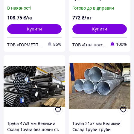
гарячекатані,
316Ti 08Х17М13М2Т
В наявності
Готово до відправки
холоднокатані
13,5Х2,3
108
.75
₴/кг
772
₴/кг
Купити
Купити
86%
100%
ТОВ «ГОРМЕТПОСТАЧ» – якісний металопрокат і надійні матеріали вчасно
ТОВ «Італінокс Індустрі» нержавіючий металопрокат
Труба 47х3 мм Великий
Труба 21х7 мм Великий
Склад Труби безшовні ст.
Склад Труби труби