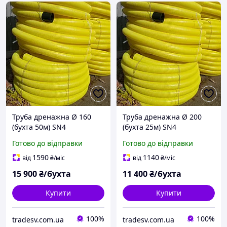
Труба дренажна Ø 160
Труба дренажна Ø 200
(бухта 50м) SN4
(бухта 25м) SN4
гофрована з перфорацією
гофрована з перфорацією
Готово до відправки
Готово до відправки
на 360
на 360
1590
1140
від
₴
/міс
від
₴
/міс
15 900
₴/бухта
11 400
₴/бухта
Купити
Купити
100%
100%
tradesv.com.ua
tradesv.com.ua