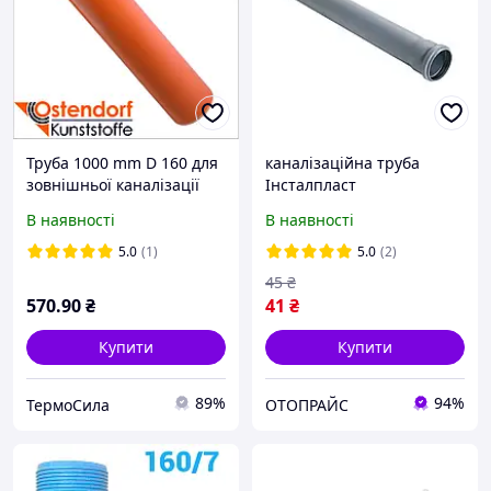
Труба 1000 mm D 160 для
каналізаційна труба
зовнішньої каналізації
Інсталпласт
пластикова Ostendorf
В наявності
В наявності
5.0
(1)
5.0
(2)
45
₴
570
.90
₴
41
₴
Купити
Купити
89%
94%
ТермоСила
ОТОПРАЙС