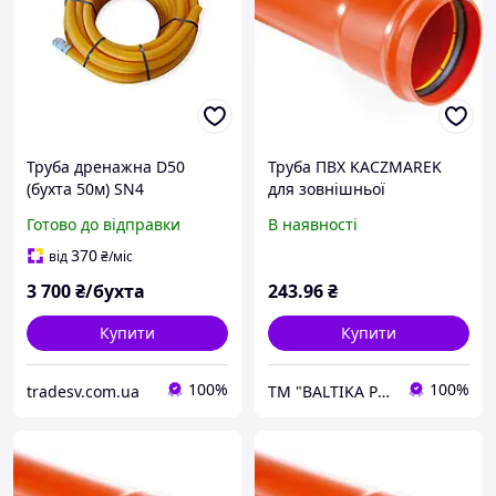
Труба дренажна D50
Труба ПВХ KACZMAREK
(бухта 50м) SN4
для зовнішньої
гофрована з перфорацією
каналізації SN2 SDR51
Готово до відправки
В наявності
на 360
160Х3,2Х500 мм
370
від
₴
/міс
3 700
₴/бухта
243
.96
₴
Купити
Купити
100%
100%
tradesv.com.ua
ТM "BALTIKA PLUS"