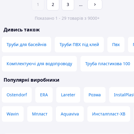
1
2
3
...
Показано 1 - 29 товарів з 9000+
Дивись також
Труби для басейнів
Труби ПВХ під клей
Пвх
Комплектуючі для водопроводу
Труба пластикова 100
Популярні виробники
Ostendorf
ERA
Lareter
Розма
InstalPlas
Wavin
Мпласт
Aquaviva
Инсталпласт-ХВ