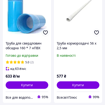
Труба для свердловин
Труба кормороздачі 56 х
обсадна 160 * 7 нПВХ
2,5 мм
синя пластикова на
Готово до відправки
В наявності
різьбах раструбно
різьбова
5.0
(2)
63
від
₴
/міс
633
₴/м
577
₴
Купити
Купити
95%
99%
Все для водопостачання
ВсесвітПлюс