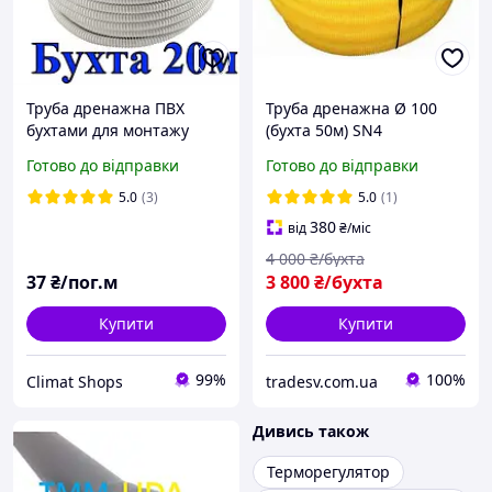
Труба дренажна ПВХ
Труба дренажна Ø 100
бухтами для монтажу
(бухта 50м) SN4
кондиціонера спіральні
гофрована з перфорацією
Готово до відправки
Готово до відправки
шланги гнучкі труби
на 360°
дренажні 16 мм
5.0
(3)
5.0
(1)
380
від
₴
/міс
4 000
₴/бухта
37
₴/пог.м
3 800
₴/бухта
Купити
Купити
99%
100%
Climat Shops
tradesv.com.ua
Дивись також
Терморегулятор