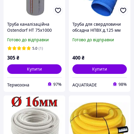
Труба каналізаційна
Труба для свердловини
Ostendorf HT 75x1000
обсадна НПВХ д.125 мм
113040
(5,5 мм)
Готово до відправки
Готово до відправки
5.0
(1)
305
₴
400
₴
Купити
Купити
97%
98%
Термозона
AQUATRADE