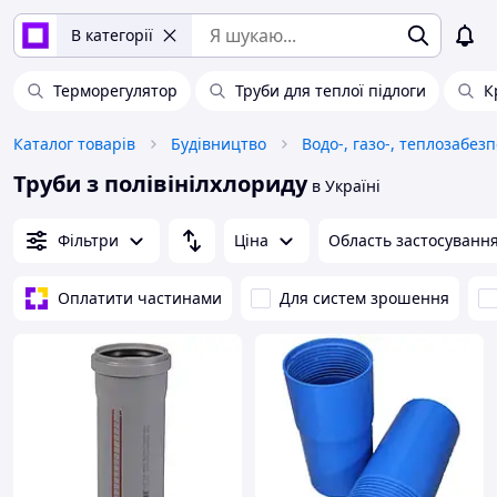
В категорії
Терморегулятор
Труби для теплої підлоги
К
Каталог товарів
Будівництво
Водо-, газо-, теплозабез
Труби з полівінілхлориду
в Україні
Фільтри
Ціна
Область застосуванн
Оплатити частинами
Для систем зрошення