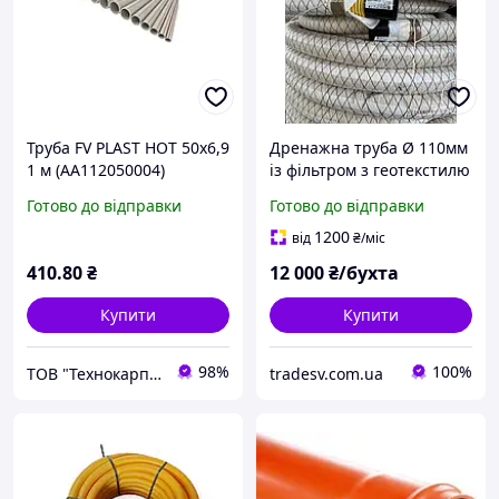
Труба FV PLAST HOT 50x6,9
Дренажна труба Ø 110мм
1 м (AA112050004)
із фільтром з геотекстилю
/бухта 50м
Готово до відправки
Готово до відправки
1200
від
₴
/міс
410
.80
₴
12 000
₴/бухта
Купити
Купити
98%
100%
ТОВ "Технокарпати"
tradesv.com.ua