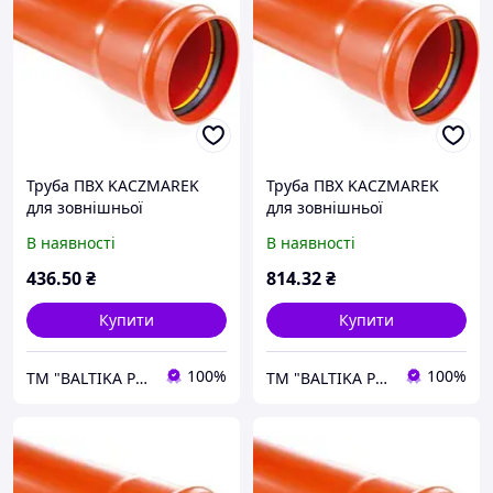
Труба ПВХ KACZMAREK
Труба ПВХ KACZMAREK
для зовнішньої
для зовнішньої
каналізації SN2 SDR51
каналізації SN2 SDR51
В наявності
В наявності
160Х3,2Х1000 мм
160Х3,2Х2000 мм
436
.50
₴
814
.32
₴
Купити
Купити
100%
100%
ТM "BALTIKA PLUS"
ТM "BALTIKA PLUS"