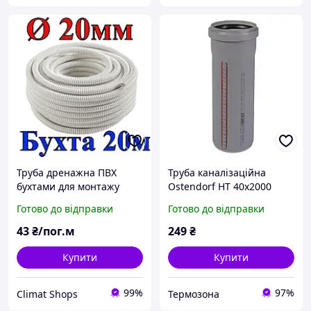
Труба дренажна ПВХ
Труба каналізаційна
бухтами для монтажу
Ostendorf HT 40x2000
кондиціонера спіральні
111060
Готово до відправки
Готово до відправки
шланги гнучкі труби
дренажні 20 мм
43
₴/пог.м
249
₴
Купити
Купити
99%
97%
Climat Shops
Термозона