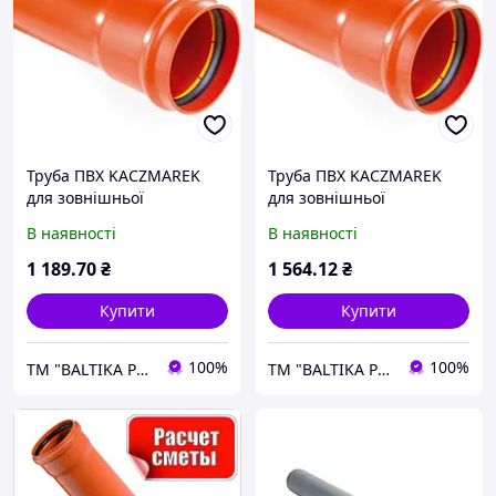
Труба ПВХ KACZMAREK
Труба ПВХ KACZMAREK
для зовнішньої
для зовнішньої
каналізації SN2 SDR51
каналізації SN2 SDR51
В наявності
В наявності
160Х3,2Х3000 мм
160Х3,2Х4000 мм
1 189
.70
₴
1 564
.12
₴
Купити
Купити
100%
100%
ТM "BALTIKA PLUS"
ТM "BALTIKA PLUS"