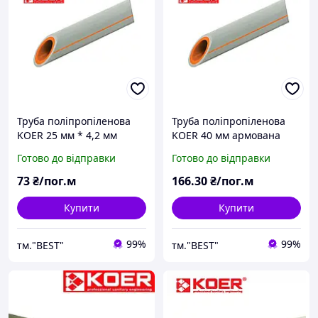
Труба поліпропіленова
Труба поліпропіленова
KOER 25 мм * 4,2 мм
KOER 40 мм армована
армована алюмінієм для
алюмінієм для опалення
Готово до відправки
Готово до відправки
опалення
73
₴/пог.м
166
.30
₴/пог.м
Купити
Купити
99%
99%
тм."BEST"
тм."BEST"