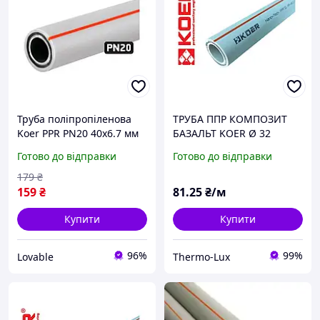
Труба поліпропіленова
ТРУБА ППР КОМПОЗИТ
Koer PPR PN20 40х6.7 мм
БАЗАЛЬТ KOER Ø 32
армована базальтом
Готово до відправки
Готово до відправки
(пластикова для
опалення), сіра 2 м
179
₴
159
₴
81
.25
₴/м
Купити
Купити
96%
99%
Lovable
Thermo-Lux