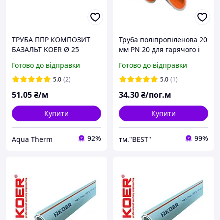
ТРУБА ППР КОМПОЗИТ
Труба поліпропіленова 20
БАЗАЛЬТ KOER Ø 25
мм PN 20 для гарячого і
холодного
Готово до відправки
Готово до відправки
водопостачання.
5.0
(2)
5.0
(1)
51
.05
₴/м
34
.30
₴/пог.м
Купити
Купити
92%
99%
Aqua Therm
тм."BEST"