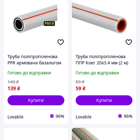
Труба поліпропіленова
Труба поліпропіленова
PPR армована базальтом
ППР Koer 20х3.4 мм (2 м)
Koer PN16 40х5.5 мм для
композит армована
Готово до відправки
Готово до відправки
опалення та
алюмінієм для опалення,
водопостачання сіра
сіра
149
₴
69
₴
139
₴
59
₴
Купити
Купити
96%
96%
Lovable
Lovable