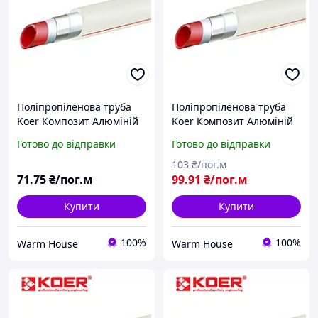
Поліпропіленова труба
Поліпропіленова труба
Koer Композит Алюміній
Koer Композит Алюміній
25X4,2 для опалення
32X5,4 для опалення
Готово до відправки
Готово до відправки
(Чехія)
(Чехія)
103
₴/пог.м
71
.75
₴/пог.м
99
.91
₴/пог.м
Купити
Купити
100%
100%
Warm House
Warm House