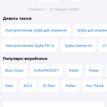
Показано 1 - 29 товарів з 6000+
Дивись також
Поліпропіленові труби для опалення
Труби для опален
Поліпропіленова Труба PN-16
Труба паяння 63
25
Популярні виробники
Blue Ocean
EUROPRODUCT
Kalde
Розма
Fado
ASCO
VS Plast
Raftec
Evci Plastik