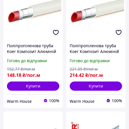
Поліпропіленова труба
Поліпропіленова труба
Koer Композит Алюміній
Koer Композит Алюміній
40X6,7 для опалення
50X8,4 для опалення
Готово до відправки
Готово до відправки
(Чехія)
(Чехія)
152
.77
₴/пог.м
221
.05
₴/пог.м
148
.18
₴/пог.м
214
.42
₴/пог.м
Купити
Купити
100%
100%
Warm House
Warm House