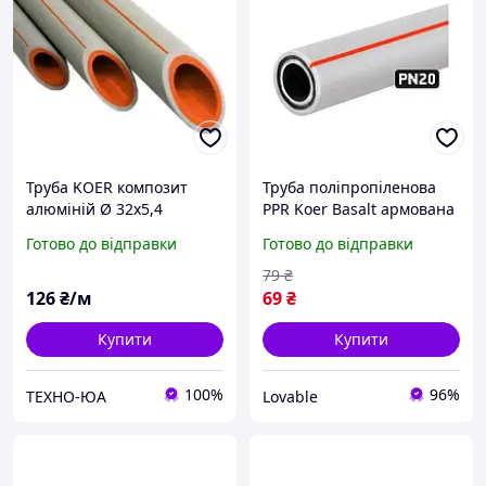
Труба KOER композит
Труба поліпропіленова
алюміній Ø 32х5,4
PPR Koer Basalt армована
базальтом PN20 25х4.2 мм
Готово до відправки
Готово до відправки
2м для опалення сіра
79
₴
126
₴/м
69
₴
Купити
Купити
100%
96%
ТЕХНО-ЮА
Lovable