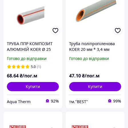
ТРУБА ППР КОМПОЗИТ
Труба поліпропіленова
АЛЮМІНІЙ KOER Ø 25
KOER 20 мм * 3,4 мм
армована алюмінієм для
Готово до відправки
Готово до відправки
опалення
5.0
(1)
68
.64
₴/пог.м
47
.10
₴/пог.м
Купити
Купити
92%
99%
Aqua Therm
тм."BEST"