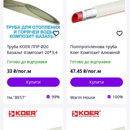
Труба KOER ППР Ø20
Поліпропіленова труба
Базальт-Композит 20*3,4
Koer Композит Алюміній
мм
20X3,4 для опалення
Готово до відправки
Готово до відправки
(Чехія)
33
₴/пог.м
47
.45
₴/пог.м
Купити
Купити
99%
100%
тм."BEST"
Warm House