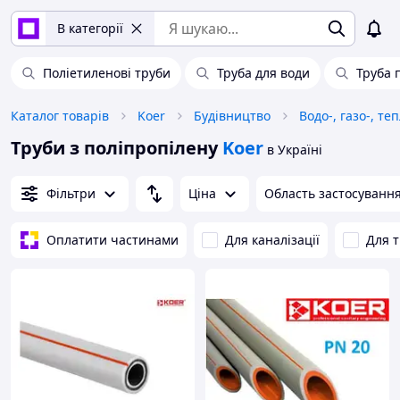
В категорії
Поліетиленові труби
Труба для води
Труба 
Каталог товарів
Koer
Будівництво
Водо-, газо-, т
Труби з поліпропілену
Koer
в Україні
Фільтри
Ціна
Область застосуванн
Оплатити частинами
Для каналізації
Для 