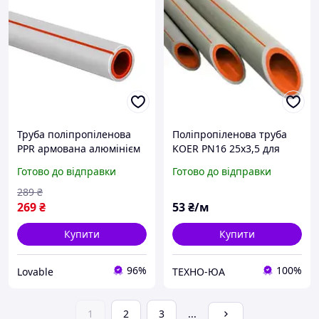
Труба поліпропіленова
Поліпропіленова труба
PPR армована алюмінієм
KOER PN16 25x3,5 для
Koer 50х8.4 мм сіра
водопроводу
Готово до відправки
Готово до відправки
композитна для опалення
та водопостачання
289
₴
269
₴
53
₴/м
Купити
Купити
96%
100%
Lovable
ТЕХНО-ЮА
1
2
3
...