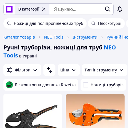
В категорії
Ножиці для поліпропіленових труб
Плоскогубці
Каталог товарів
NEO Tools
Інструменти
Ручний ін
Ручні труборізи, ножиці для труб
NEO
Tools
в Україні
Фільтри
Ціна
Тип інструменту
Безкоштовна доставка Rozetka
Ножиці-труборіз