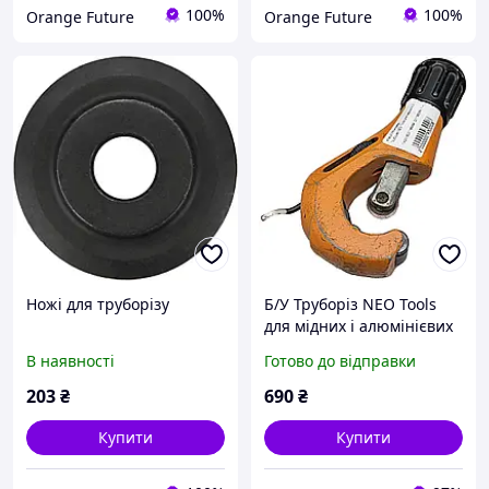
100%
100%
Orange Future
Orange Future
Ножі для труборізу
Б/У Труборіз NEO Tools
для мідних і алюмінієвих
труб 3-35 мм (02-010)
В наявності
Готово до відправки
203
₴
690
₴
Купити
Купити