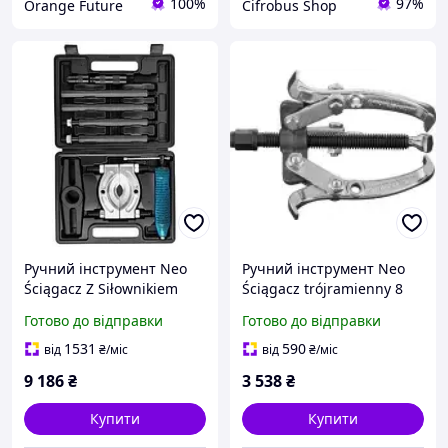
100%
97%
Orange Future
Cifrobus Shop
Ручний інструмент Neo
Ручний інструмент Neo
Ściągacz Z Siłownikiem
Ściągacz trójramienny 8
11847
180mm 11-858
Готово до відправки
Готово до відправки
1531
590
від
₴
/міс
від
₴
/міс
9 186
₴
3 538
₴
Купити
Купити