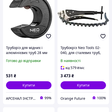
Труборіз для мідних і
Трубокріз Neo Tools 02-
алюмінієвих труб 28 мм
040, для сталевих труб,
Neo 02-054
робочий діапазон 19-83
Готово до відправки
В наявності
мм
579
від
₴
/міс
531
₴
3 473
₴
Купити
Купити
99%
100%
АРСЕНАЛ ІНСТРУМЕНТА
Orange Future