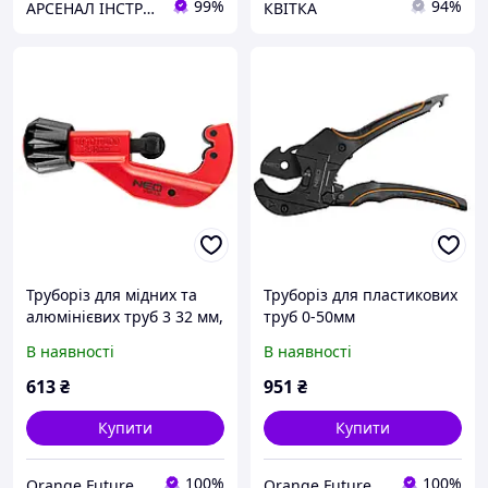
99%
94%
АРСЕНАЛ ІНСТРУМЕНТА
КВІТКА
Труборіз для мідних та
Труборіз для пластикових
алюмінієвих труб 3 32 мм,
труб 0-50мм
(1/8" 1.1/4")
В наявності
В наявності
613
₴
951
₴
Купити
Купити
100%
100%
Orange Future
Orange Future