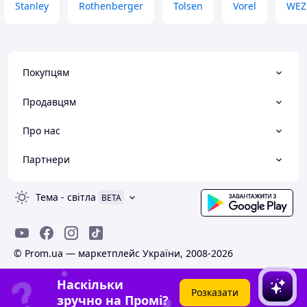
Stanley
Rothenberger
Tolsen
Vorel
WEZ
Покупцям
Продавцям
Про нас
Партнери
Тема
-
світла
BETA
© Prom.ua — маркетплейс України, 2008-2026
Наскільки
Розказати
зручно на Промі?