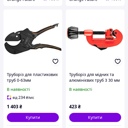
Труборіз для пластикових
Труборіз для мідних та
труб 0-63мм
алюмінієвих труб 3 30 мм
(1/8" 1.1/4")
В наявності
В наявності
234
від
₴
/міс
1 403
₴
423
₴
Купити
Купити