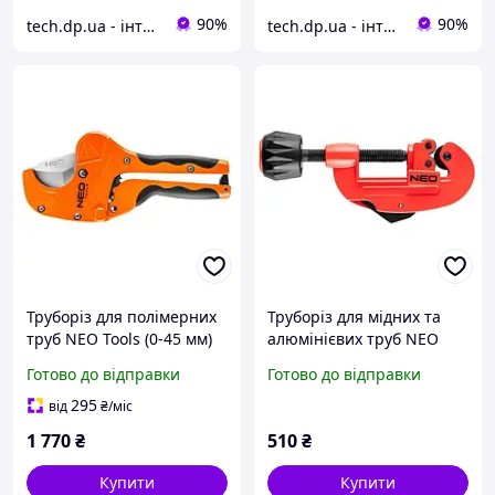
90%
90%
tech.dp.ua - інтернет магазин
tech.dp.ua - інтернет магазин
Труборіз для полімерних
Труборіз для мідних та
труб NEO Tools (0-45 мм)
алюмінієвих труб NEO
(02-020)
Tools (3-30 мм) (02-402)
Готово до відправки
Готово до відправки
295
від
₴
/міс
1 770
₴
510
₴
Купити
Купити