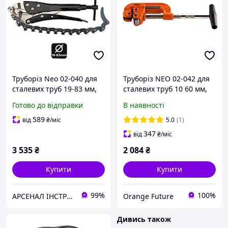
Труборіз Neo 02-040 для
Труборіз NEO 02-042 для
сталевих труб 19-83 мм,
сталевих труб 10 60 мм,
ланцюговий
1/8 2", змінне лезо
Готово до відправки
В наявності
589
від
₴
/міс
5.0
(1)
347
від
₴
/міс
3 535
₴
2 084
₴
Купити
Купити
99%
100%
АРСЕНАЛ ІНСТРУМЕНТА
Orange Future
Дивись також