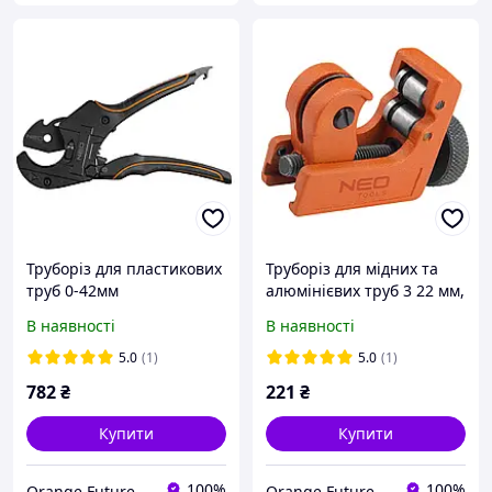
Труборіз для пластикових
Труборіз для мідних та
труб 0-42мм
алюмінієвих труб 3 22 мм,
(1/8" 7/8")
В наявності
В наявності
5.0
(1)
5.0
(1)
782
₴
221
₴
Купити
Купити
100%
100%
Orange Future
Orange Future