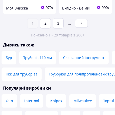
97%
99%
Моя Знижка
Вигiдно - це ми!
1
2
3
...
Показано 1 - 29 товарів з 200+
Дивись також
Бур
Труборіз 110 мм
Слюсарний інструмент
Ніж для труборіза
Труборізи для поліпропіленових тру
Популярні виробники
Yato
Intertool
Knipex
Milwaukee
Toptul