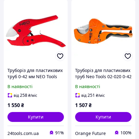
Труборіз для пластикових
Труборіз для пластикових
труб 0-42 мм NEO Tools
труб Neo Tools 02-020 0-42
02-404
мм
В наявності
В наявності
258
251
від
₴
/міс
від
₴
/міс
1 550
₴
1 507
₴
Купити
Купити
91%
100%
24tools.com.ua
Orange Future