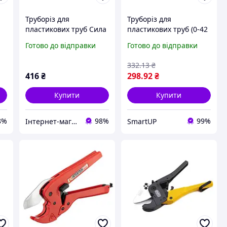
Труборіз для
Труборіз для
пластикових труб Сила
пластикових труб (0-42
м
0-42 мм Pro (310793)
мм) ПРОФІ СИЛА
Готово до відправки
Готово до відправки
332
.13
₴
416
₴
298
.92
₴
Купити
Купити
8%
98%
99%
Інтернет-магазин "SANTAN"
SmartUP