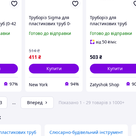
Труборіз Sigma для
Труборіз для
уб (0-42
пластикових труб 0-
пластикових труб
ЛА
42мм 190мм сталь SK5
Intertool 0-42 мм Sto
равки
Готово до відправки
Готово до відправки
4333131 newyork
(NT-0004)
50
від
₴
/міс
514
₴
411
₴
503
₴
и
Купити
Купити
97%
94%
9
New York
Zatyshok Shop
3
...
Вперед
Показано 1 - 29 товарів з 1000+
ж
пластикових труб
Слюсарно-будівельний інструмент