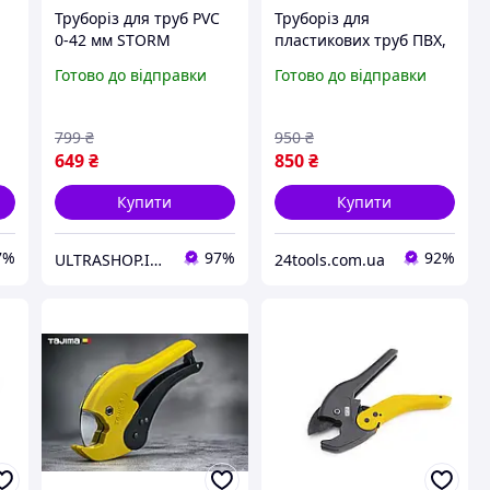
Труборіз для труб PVC
Труборіз для
0-42 мм STORM
пластикових труб ПВХ,
INTERTOOL NT-0004
0-42 мм HOGERT
Готово до відправки
Готово до відправки
SK5 230 мм
HT1P603
799
₴
950
₴
649
₴
850
₴
Купити
Купити
7%
97%
92%
ULTRASHOP.IN.UA 🛒 Інтернет-магазин трендових гаджетів
24tools.com.ua