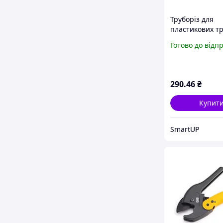
Труборіз для
пластикових тр
мм) МАСТЕР С
Готово до відп
290
.46
₴
Купит
SmartUP