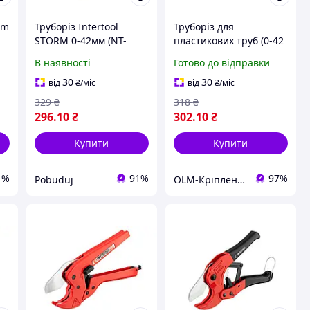
rm
Труборіз Intertool
Труборіз для
STORM 0-42мм (NT-
пластикових труб (0-42
0003)
мм) ПРОФІ СІЛА
В наявності
Готово до відправки
30
30
від
₴
/міс
від
₴
/міс
329
₴
318
₴
296
.10
₴
302
.10
₴
Купити
Купити
1%
91%
97%
Pobuduj
OLM-Кріплення-експерт