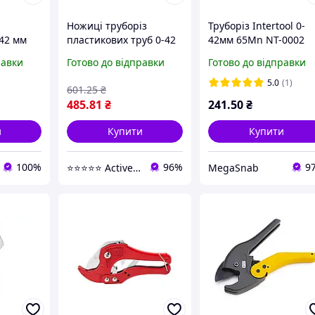
Ножиці труборіз
Труборіз Intertool 0-
-42 мм
пластикових труб 0-42
42мм 65Mn NT-0002
) DDG-
мм ПВХ червоні
равки
Готово до відправки
Готово до відправки
(620554)
5.0
(1)
601
.25
₴
485
.81
₴
241
.50
₴
и
Купити
Купити
100%
96%
9
⭐️⭐️⭐️⭐️⭐️ Active Point
MegaSnab