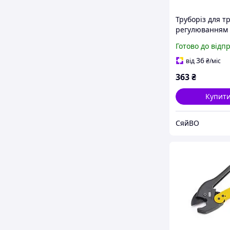
Труборіз для т
регулюванням
діаметра 0-42 
Готово до відп
0003 ТМ INTE
36
від
₴
/міс
363
₴
Купит
СяйВО