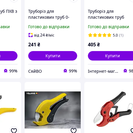
руб ПХВ з
Труборіз для
Труборіз для
пластикових труб 0-
пластикових труб
мм NT-
42мм ТМ HorsAY Hard
МАСТЕР СИЛА 0-42 м
равки
Готово до відправки
Готово до відправки
RTOOL
(310792)
24
від
₴
/міс
5.0
(1)
241
₴
405
₴
и
Купити
Купити
99%
99%
9
СяйВО
Інтернет-магазин "SANTAN"