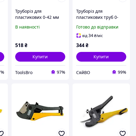
Труборіз для
Труборіз для
пластикових 0-42 мм
пластикових труб 0-
TAJIMA (Японія) DDG-
42мм Майстер ТМ
В наявності
Готово до відправки
42L
СИЛА
34
від
₴
/міс
518
₴
344
₴
Купити
Купити
7%
97%
99%
ToolsBro
СяйВО