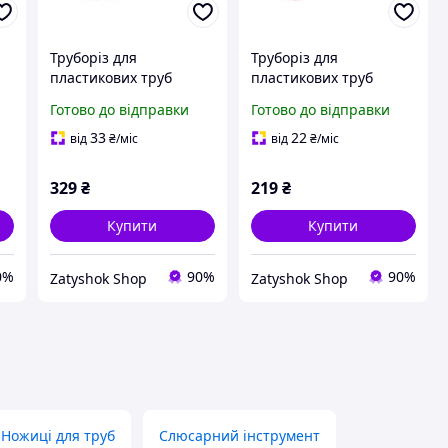
Труборіз для
Труборіз для
пластикових труб
пластикових труб
rm
Intertool 0-42 мм NT-
Intertool 0-42 мм NT-
Готово до відправки
Готово до відправки
0003 (NT-0003)
0002 (NT-0002)
33
22
від
₴
/міс
від
₴
/міс
329
₴
219
₴
Купити
Купити
0%
90%
90%
Zatyshok Shop
Zatyshok Shop
Ножиці для труб
Слюсарний інструмент