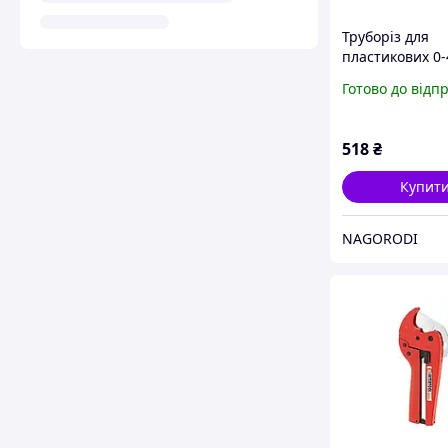
Труборіз для
пластикових 0
TAJIMA (Японія
Готово до відп
42L
518
₴
Купит
NAGORODI