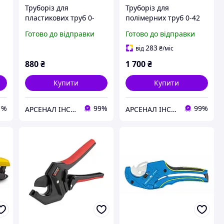
Труборіз для
Труборіз для
пластикових труб 0-
полімерних труб 0-42
5
42мм Neo 02-073
мм Neo 02-020
Готово до відправки
Готово до відправки
283
від
₴
/міс
880
₴
1 700
₴
Купити
Купити
1%
99%
99%
АРСЕНАЛ ІНСТРУМЕНТА
АРСЕНАЛ ІНСТРУМЕНТА