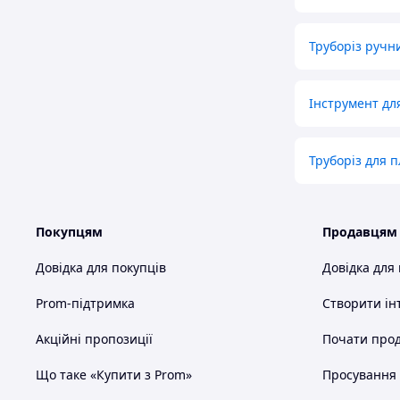
Труборіз ручн
Інструмент дл
Труборіз для 
Покупцям
Продавцям
Довідка для покупців
Довідка для
Prom-підтримка
Створити ін
Акційні пропозиції
Почати прод
Що таке «Купити з Prom»
Просування в