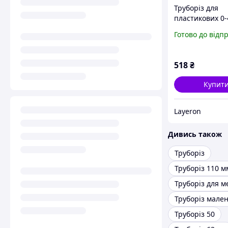
Труборіз для
пластикових 0
TAJIMA (Японія
Готово до відп
42L
518
₴
Купит
Layeron
Дивись також
Труборіз
Труборіз 110 м
Труборіз мале
Труборіз 50