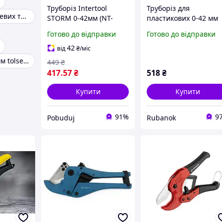
Труборіз Intertool
Труборіз для
Труборіз металевих труб 5-50 мм
STORM 0-42мм (NT-
пластикових 0-42 мм
0004)
TAJIMA (Японія) DDG-
Готово до відправки
Готово до відправки
42L
42
від
₴
/міс
Труборіз 6-64 мм tolsen 33006
449
₴
417
.57
₴
518
₴
Купити
Купити
91%
9
Pobuduj
Rubanok