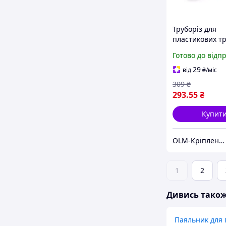
Труборіз для
пластикових тр
мм) МАСТЕР СІ
Готово до відп
29
від
₴
/міс
309
₴
293
.55
₴
Купит
OLM-Кріплення-експерт
1
2
Дивись тако
Паяльник для 