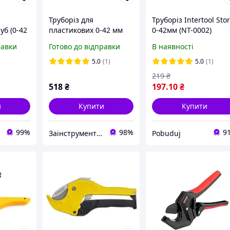
Труборіз для
Труборіз Intertool Sto
уб (0-42
пластикових 0-42 мм
0-42мм (NT-0002)
ИЛА
TAJIMA (Японія) DDG-
равки
Готово до відправки
В наявності
42L
5.0
(1)
5.0
(1)
219
₴
518
₴
197
.10
₴
и
Купити
Купити
99%
98%
9
Заінструментом
Pobuduj