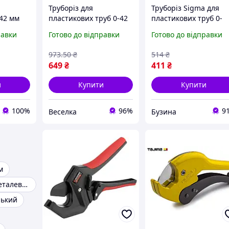
Труборіз для
Труборіз Sigma для
-42 мм
пластикових труб 0-42
пластикових труб 0-
) DDG-
мм компактний
42мм 190мм сталь SK
равки
Готово до відправки
Готово до відправки
інструмент для
4333131 buzyna
сантехніків і домашніх
973
.50
₴
514
₴
майстрів FLAME
649
₴
411
₴
и
Купити
Купити
100%
96%
9
Веселка
Бузина
м
Труборіз для металевих труб
нький