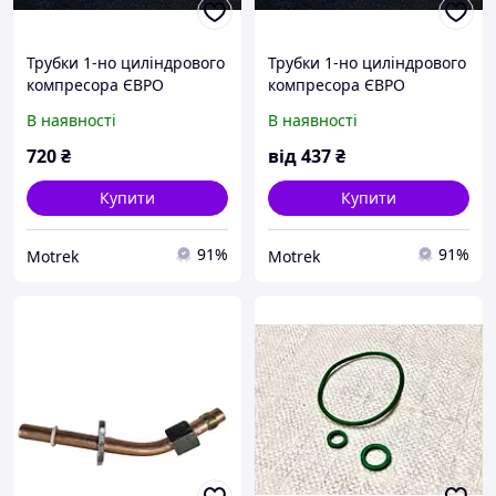
Трубки 1-но циліндрового
Трубки 1-но циліндрового
компресора ЄВРО
компресора ЄВРО
СТАЛЕВІ (з 2-х)
СТАЛЬНІ (з 2-х)
В наявності
В наявності
(охолоджувач) для КамАЗ
(охолоджувач) для КамАЗ
К53205-3506180 / КМД
К53205-3506180/КМД
720
₴
від
437
₴
К53205-3506180
Купити
Купити
91%
91%
Motrek
Motrek