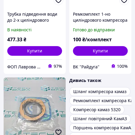
Трубка підведення води
Ремкомплект 1-но
до 2-х циліндрового
циліндрового компресора
компресора КАМАЗ
(3 наїм.) КамАЗ 53205-
В наявності
Готово до відправки
(мідна) повний комплект,
3509320\22/24
5320-3509283 /
477
.33
₴
100
₴/комплект
740.3509286
Купити
Купити
97%
100%
ФОП Лаврова Марія Михайлівна
ВК "Райдуга"
Дивись також
Шланг компресора камаз
Ремкомплект компресора Ка
Компресор камаз 5320
Шланг повітряний КамАЗ
Поршень компресора КамАЗ