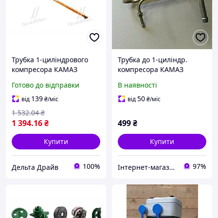
Трубка 1-циліндрового
Трубка до 1-циліндр.
компресора КАМАЗ
компресора КАМАЗ
ЄВРО-2 (мідна від
53205-3508390
Готово до відправки
В наявності
компресора до
охолоджувача)
139
50
від
₴
/міс
від
₴
/міс
(RIDER),65115-3506190-39
1 532
.04
₴
1 394
.16
₴
499
₴
Купити
Купити
100%
97%
Дельта Драйв
Інтернет-магазин "KrazAuto"