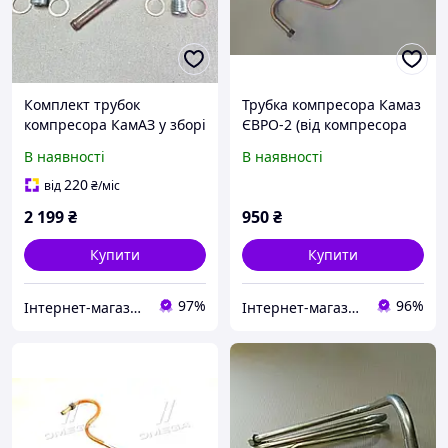
Комплект трубок
Трубка компресора Камаз
компресора КамАЗ у зборі
ЄВРО-2 (від компресора
(1-но цил.)
до охолоджувача) мідна
В наявності
В наявності
740.3509290/9288 (5320-
змійка 6520-3506190
3509290/288)
220
від
₴
/міс
2 199
₴
950
₴
Купити
Купити
97%
96%
Інтернет-магазин "KrazAuto"
Інтернет-магазин "Novida"