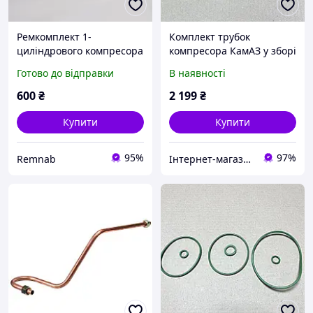
Ремкомплект 1-
Комплект трубок
циліндрового компресора
компресора КамАЗ у зборі
КАМАЗ 53205-3509015
(1-но цил.)
Готово до відправки
В наявності
(Прибалтика)
740.3509290/9288 (5320-
3509290/288)
600
₴
2 199
₴
740.3509290/88
Купити
Купити
95%
97%
Remnab
Інтернет-магазин "Деталіон"