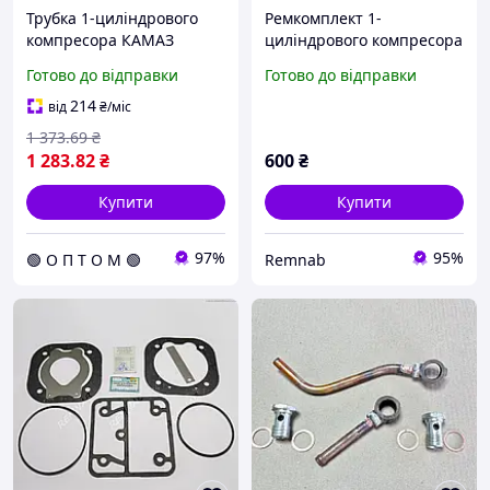
Трубка 1-циліндрового
Ремкомплект 1-
компресора КАМАЗ
циліндрового компресора
ЄВРО-2 (мідна від
КАМАЗ 53205-3509015
Готово до відправки
Готово до відправки
компресора до
(іжевськ)
охолоджувача) (RIDER)
214
від
₴
/міс
65115-3506190-39 C.I.U
1 373
.69
₴
1 283
.82
₴
600
₴
Купити
Купити
97%
95%
🟢 О П Т О М 🟢
Remnab