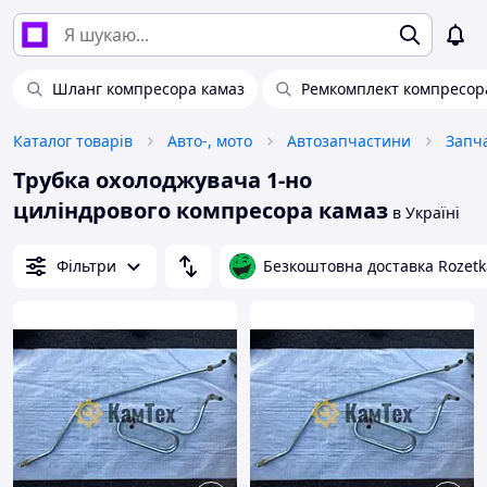
Шланг компресора камаз
Ремкомплект компресор
Каталог товарів
Авто-, мото
Автозапчастини
Запч
Трубка охолоджувача 1-но
циліндрового компресора камаз
в Україні
Фільтри
Безкоштовна доставка Rozetk