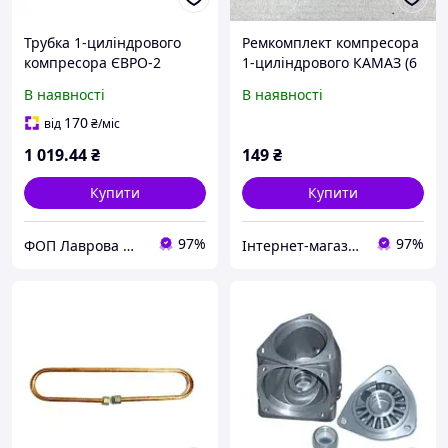
Трубка 1-циліндрового
Ремкомплект компресора
компресора ЄВРО-2
1-циліндрового КАМАЗ (6
(мідна від компресора до
позицій) (53205-3509015-
В наявності
В наявності
охолоджувача), 6520-
РК) 01351381999
3506190
170
від
₴
/міс
1 019
.44
₴
149
₴
Купити
Купити
97%
97%
ФОП Лаврова Марія Михайлівна
Інтернет-магазин "Деталіон"