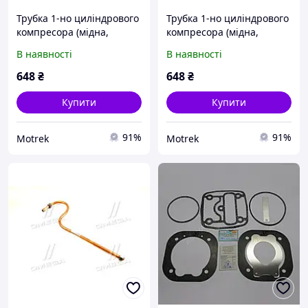
Трубка 1-но циліндрового
Трубка 1-но циліндрового
компресора (мідна,
компресора (мідна,
пряма) для КамАЗ 6520-
крива) для КамАЗ 6520-
В наявності
В наявності
3506190-01 / Імпорт 6520-
3506190 / Імпорт 6520-
3506190-01
3506190
648
₴
648
₴
Купити
Купити
91%
91%
Motrek
Motrek