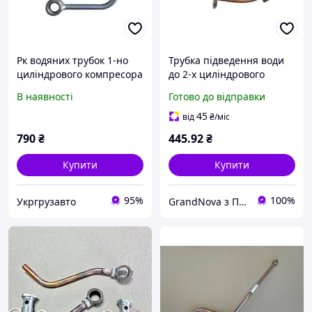
Рк водяних трубок 1-но
Трубка підведення води
циліндрового компресора
до 2-х циліндрового
зі штуцерами для КамАЗ
компресора КАМАЗ
В наявності
Готово до відправки
5320-3509290/288/302
(мідна) повний комплект
(ремкомплект)
5320-3509283 /
45
від
₴
/міс
740.3509286
790
₴
445
.92
₴
Купити
Купити
95%
100%
Укргрузавто
GrandNova з ПДВ