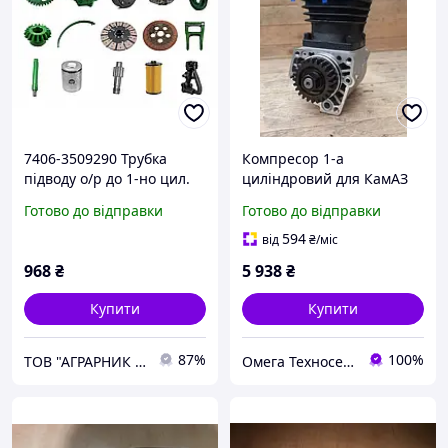
7406-3509290 Трубка
Компресор 1-а
підводу о/р до 1-но цил.
циліндровий для КамАЗ
компресора КАМАЗ СНД
53205-3509015
Готово до відправки
Готово до відправки
594
від
₴
/міс
968
₴
5 938
₴
Купити
Купити
87%
100%
ТОВ "АГРАРНИК ТС", м. Харків
Омега Техносервис