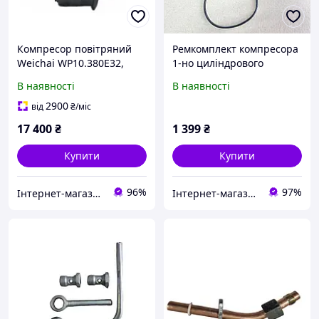
Компресор повітряний
Ремкомплект компресора
Weichai WP10.380E32,
1-но циліндрового
WP12, WP13, WD 615 1но
(прокладки + колапани)
В наявності
В наявності
циліндровий.
ЯМЗ-534,536 ЄВРО-4.
612600130777
5340-3509015-РК
2900
від
₴
/міс
17 400
₴
1 399
₴
Купити
Купити
96%
97%
Інтернет-магазин "Novida"
Інтернет-магазин "Деталіон"