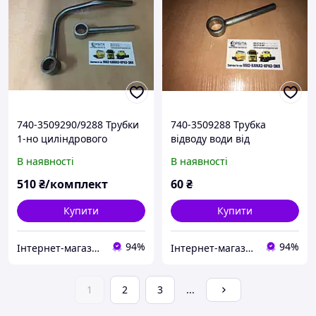
740-3509290/9288 Трубки
740-3509288 Трубка
1-но циліндрового
відводу води від
компресора КамАЗ
компресора КАМАЗ (1-но
В наявності
В наявності
(комплект з двох)
циліндрового)
510
₴/комплект
60
₴
Купити
Купити
94%
94%
Інтернет-магазин запчастин МАЗ КАМАЗ КРАЗ ЗИЛ ГАЗ "Орбіта Запчастина"
Інтернет-магазин запчастин МАЗ КАМАЗ КРАЗ ЗИЛ ГАЗ "Орбіта Запчастина"
1
2
3
...