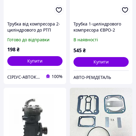
Трубка від компресора 2-
Трубка 1-циліндрового
циліндрового до РТП
компресора ЄВРО-2
КАМАЗ 5320-3506200
(мідна від компресора до
Готово до відправки
В наявності
охолоджувача) 65115-
3506190
198
₴
545
₴
Купити
Купити
100%
СІРІУС-АВТОКОМ
АВТО-РЕМДЕТАЛЬ