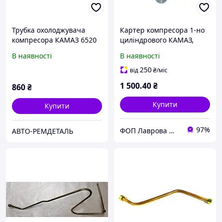
Трубка охолоджувача
Картер компресора 1-но
компресора КАМАЗ 6520
циліндрового КАМАЗ,
ЄВРО-2 (середня) 6520-
МАЗ, КРАЗ 18.3509018,
В наявності
В наявності
3506194
53205-3509018-020
250
від
₴
/міс
1 500
.40
₴
860
₴
Купити
Купити
97%
ФОП Лаврова Марія Михайлівна
АВТО-РЕМДЕТАЛЬ