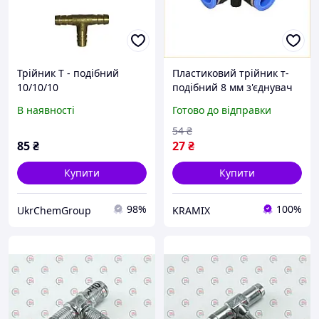
Трійник Т - подібний
Пластиковий трійник т-
10/10/10
подібний 8 мм з'єднувач
для трубопроводів
В наявності
Готово до відправки
водопостачання й
опалення
54
₴
85
₴
27
₴
Купити
Купити
98%
100%
UkrChemGroup
KRAMIX