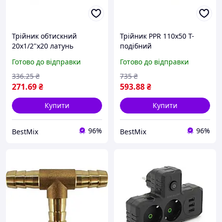
Трійник обтискний
Трійник PPR 110х50 Т-
20х1/2"x20 латунь
подібний
нікельований Т-подібний
поліпропіленовий сірий
Готово до відправки
Готово до відправки
фітинг 72х30х44 мм
336
.25
₴
735
₴
271
.69
₴
593
.88
₴
Купити
Купити
96%
96%
BestMix
BestMix