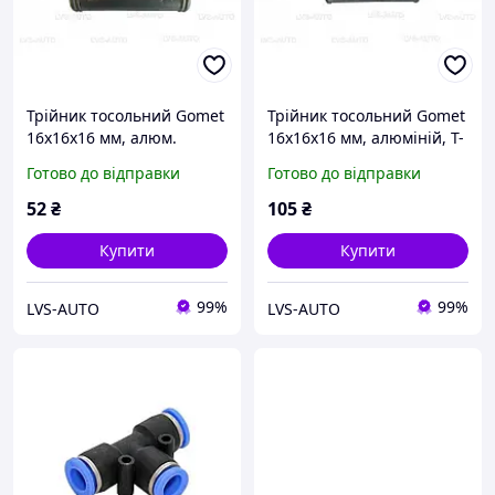
Трійник тосольний Gomet
Трійник тосольний Gomet
16x16x16 мм, алюм.
16x16x16 мм, алюміній, Т-
сплав, Т-подібний (ЦАМ)
подібний (GZ-255/A) (TR-
Готово до відправки
Готово до відправки
(GZ-255)
0002)
52
₴
105
₴
Купити
Купити
99%
99%
LVS-AUTO
LVS-AUTO