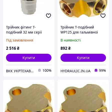
Трійник фітинг Т-
Трійник Т-подібний
подібний 32 мм серії
WP125 для гальмівної
90230 AIGNEP
системи автомобіля з
Під замовлення
В наявності
(9023000003)
різьбленням М10х1.25 та
внутрішнім конусом
2 516
₴
892
₴
Купити
Купити
100%
99%
ВКК УКРТЕХАВТО ТОВ
HYDRAULIC.IN.UA