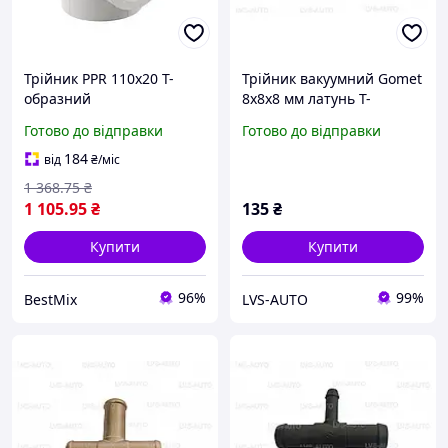
Трійник PPR 110x20 Т-
Трійник вакуумний Gomet
образний
8х8х8 мм латунь Т-
поліпропіленовий сірий
подібний (TR-0027) (GZ-07-
Готово до відправки
Готово до відправки
для водопостачання
63)
опалення
184
від
₴
/міс
1 368
.75
₴
1 105
.95
₴
135
₴
Купити
Купити
96%
99%
BestMix
LVS-AUTO