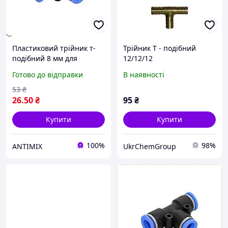
Пластиковий трійник т-
Трійник Т - подібний
подібний 8 мм для
12/12/12
з'єднання трубок у
Готово до відправки
В наявності
системах водопостачання
й опалення
53
₴
26
.50
₴
95
₴
Купити
Купити
100%
98%
ANTIMIX
UkrChemGroup