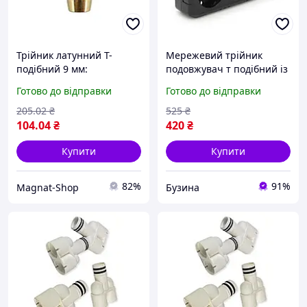
Трійник латунний Т-
Мережевий трійник
подібний 9 мм:
подовжувач т подібний із
європейська міцність та
заземленням f302 black 2
Готово до відправки
Готово до відправки
довговічність
розетки 3usb 1а 2500w
10a 110 250v buzyna
205
.02
₴
525
₴
104
.04
₴
420
₴
Купити
Купити
82%
91%
Magnat-Shop
Бузина