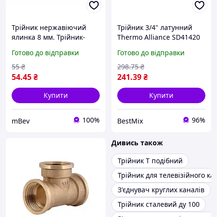
Трійник нержавіючий
Трійник 3/4" латунний
ялинка 8 мм. Трійник-
Thermo Alliance SD41420
розділювач Т-подібний
Т-подібний для
Готово до відправки
Готово до відправки
водопроводу
55
₴
298
.75
₴
54
.45
₴
241
.39
₴
Купити
Купити
100%
96%
mBev
BestMix
Дивись також
Трійник Т подібний
Трійник для телевізійного к
З'єднувач круглих каналів
Трійник сталевий ду 100