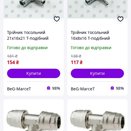
Трійник тосольний
Трійник тосольний
21х16х21 Т-подібний
16х8х16 Т-подібний
металевий
алюмінієвий
Готово до відправки
Готово до відправки
181
₴
138
₴
154
₴
117
₴
Купити
Купити
98%
98%
BeG-MarceT
BeG-MarceT