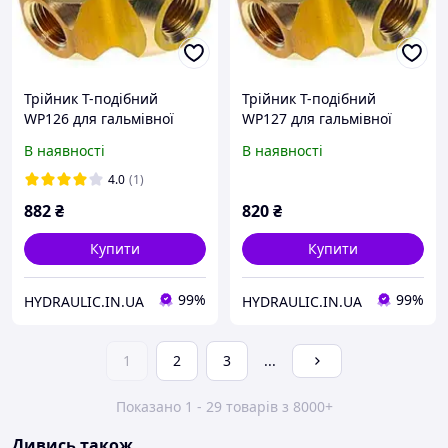
Трійник Т-подібний
Трійник Т-подібний
WP126 для гальмівної
WP127 для гальмівної
системи автомобіля з
системи автомобіля з
В наявності
В наявності
різьбленням М10х1.0 та
різьбленням М10х1.0 та
зовнішнім конусом
внутрішнім конусом
4.0
(1)
882
₴
820
₴
Купити
Купити
99%
99%
HYDRAULIC.IN.UA
HYDRAULIC.IN.UA
1
2
3
...
Показано 1 - 29 товарів з 8000+
Дивись також