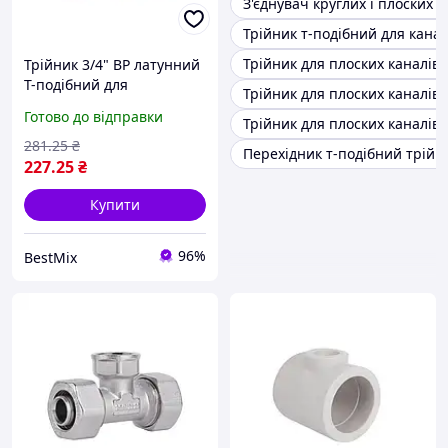
З'єднувач круглих і плоских к
Трійник т-подібний для канал
Трійник для плоских каналів 
Трійник 3/4" ВР латунний
Т-подібний для
Трійник для плоских каналів 
водопроводу SD41120
Готово до відправки
Трійник для плоских каналів 
281
.25
₴
Перехідник т-подібний трійн
227
.25
₴
Купити
96%
BestMix