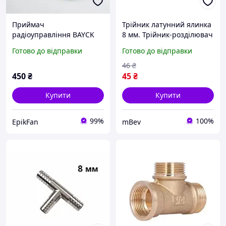
Приймач
Трійник латунний ялинка
радіоуправління BAYCK
8 мм. Трійник-розділювач
RC ExpressLRS 2.4GHz
Т-подібний
Готово до відправки
Готово до відправки
Nano ELRS 50мм Т-подібна
антена для FPV дронів
46
₴
450
₴
45
₴
Купити
Купити
99%
100%
EpikFan
mBev