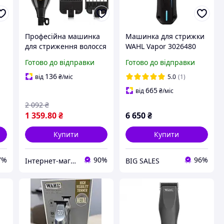
Професійна машинка
Машинка для стрижки
для стриження волосся
WAHL Vapor 3026480
Wahl Chrome
професійна
Готово до відправки
Готово до відправки
SuperTaper США
тример, від мережі
136
від
₴
/міс
5.0
(1)
665
від
₴
/міс
2 092
₴
1 359
.80
₴
6 650
₴
Купити
Купити
7%
90%
96%
Інтернет-магазин "Grandmarket24"
BIG SALES