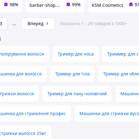
98%
99%
9
barber-shop.club
KSM Cosmetics
3
...
Вперед
Показано 1 - 29 товарів з 1000+
ж
полірування волосся
Тример для носа
Триммер для 
ашинка для волосся
Тример для тіла
Тример для обл
трижки волосся
Тример для паху чоловічий
Машинка
ашинка для стриження профес
Машинки для стрижки вусів
трижки волосся 25вт