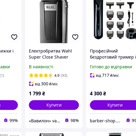
ижки і
Електробритва Wahl
Професійний
Super Close Shaver
бездротовий тример 
 Wahl T-
(3616-0470)
двома змінними
равки
В наявності
Готово до відправки
1591-
ножовими блоками
Wahl ChroMini Duo
717
(1)
4.9
(93)
від
₴
/міс
(3029222)
300
від
₴
/міс
1 799
₴
4 300
₴
и
Купити
Купити
99%
98%
9
«Вавилон» vavilon-shop.com.ua
barber-shop.club