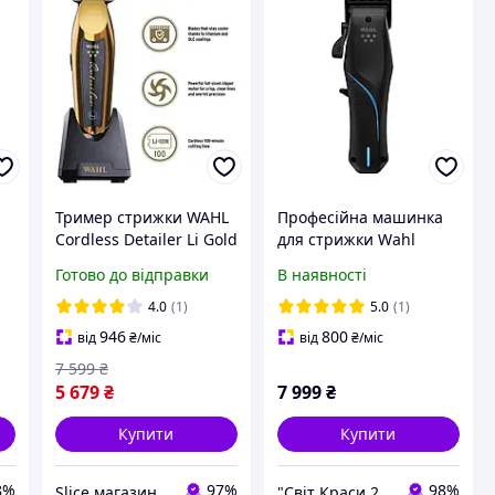
Тример стрижки WAHL
Професійна машинка
Cordless Detailer Li Gold
для стрижки Wahl
08171-700
Vapor Black Cordless 5
Готово до відправки
В наявності
star (3026483)
4.0
(1)
5.0
(1)
946
800
від
₴
/міс
від
₴
/міс
7 599
₴
5 679
₴
7 999
₴
Купити
Купити
8%
97%
98%
Slice магазин перукарських та манікюрних товарів
"Світ Краси 2Salon" Інтернет-магазин