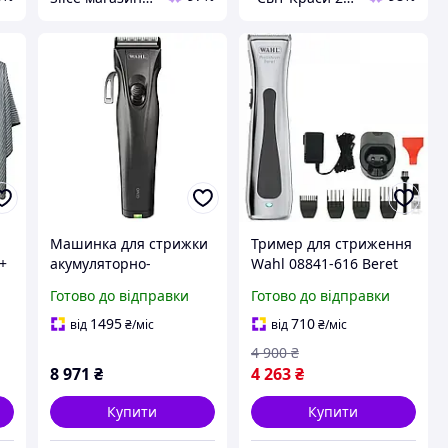
Машинка для стрижки
Тример для стриження
 +
акумуляторно-
Wahl 08841-616 Beret
мережева Wahl Genio
Готово до відправки
Готово до відправки
ка
Total Black 1876-0488
1495
710
від
₴
/міс
від
₴
/міс
e
4 900
₴
8 971
₴
4 263
₴
Купити
Купити