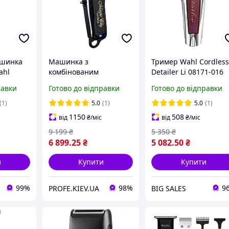
ашинка
Машинка з
Тример Wahl Cordles
ahl
комбінованим
Detailer Li 08171-016
l Black
живленням для
для окантовки і
равки
Готово до відправки
Готово до відправки
стриження волосся
стрижки,
Wahl Magic Clip
акумуляторно-
(1)
5.0
(1)
5.0
(1)
Cordless 5 star Black
мережевий, леза T-
1150
508
від
₴
/міс
від
₴
/міс
(3026434)
Blade 38 мм
9 199
₴
5 350
₴
6 899
.25
₴
5 082
.50
₴
и
Купити
Купити
99%
98%
9
PROFE.KIEV.UA
BIG SALES