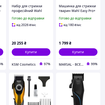
и
Набір для стрижки
Машинка для стрижки
-
професійний Wahl
тварин Wahl Easy Pro+
Cordless Barber Combo
3028623 акумуляторна
Готово до відправки
Готово до відправки
(Magic Clip Cordless +
6000 об/хв USB 4
Detailer Wide Cordless)
насадки
2026
180
від
₴
/міс
від
₴
/міс
20 255
₴
1 799
₴
Купити
Купити
6%
97%
99%
KSM Cosmetics
MARSAL - ВСЕ ДЛЯ САЛОНІВ КРАСИ