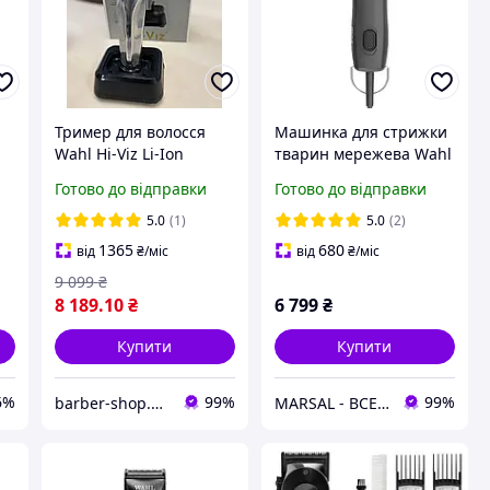
s
Тример для волосся
Машинка для стрижки
Wahl Hi-Viz Li-Ion
тварин мережева Wahl
Cordless
Max50+ 1251-0470
Готово до відправки
Готово до відправки
5.0
(1)
5.0
(2)
1365
680
від
₴
/міс
від
₴
/міс
9 099
₴
8 189
.10
₴
6 799
₴
Купити
Купити
6%
99%
99%
barber-shop.club
MARSAL - ВСЕ ДЛЯ САЛОНІВ КРАСИ