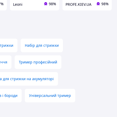
7%
98%
98%
Leoni
PROFE.KIEV.UA
стрижки
Набір для стрижки
иччя
Тример професійний
 для стрижки на акумуляторі
 і бороди
Універсальний тример