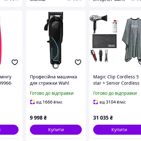
мінгу
Професійна машинка
Magic Clip Cordless 5
09966-
для стрижки Wahl
star + Senior Cordless
Senior 2.0 (3027988)
Тример Beret+ Фен
Готово до відправки
Готово до відправки
Barber Dryer + Накид
Cape 5 + Коврик під
1666
3104
від
₴
/міс
від
₴
/міс
інструмент + Blade ic
9 998
₴
31 035
₴
и
Купити
Купити