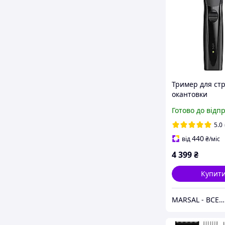
Тример для стр
окантовки
акумуляторний
Готово до відп
Cut Total Black 
0465
5.0
440
від
₴
/міс
4 399
₴
Купит
MARSAL - ВСЕ ДЛЯ САЛОНІВ КРАСИ