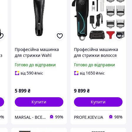
Професійна машинка
Професійна машинка
із
для стрижки Wahl
для стрижки волосся
ChromStyle Pro 3028890
Wahl Senior 2.0
Готово до відправки
Готово до відправки
акумуляторна 0.7 3 мм
590
1650
від
₴
/міс
від
₴
/міс
5 899
₴
9 899
₴
Купити
Купити
9%
99%
98%
MARSAL - ВСЕ ДЛЯ САЛОНІВ КРАСИ
PROFE.KIEV.UA