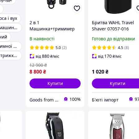
са і вух
2 в 1
Бритва WAHL Travel
Акумуляторна машинка для стрижки
Машинка+тримимер
Shaver 07057-016
Набір Wahl Cordless
чий
В наявності
Готово до відправки
Barber Combo
Тример для інтимної стрижки чоловічий
5.0
(2)
4.5
(8)
Машинка для стрижки Moser
880
170
від
₴
/міс
від
₴
/міс
12 900
₴
8 800
₴
1 020
₴
Купити
Купити
100%
9
Goods from America
Б'юті імпорт