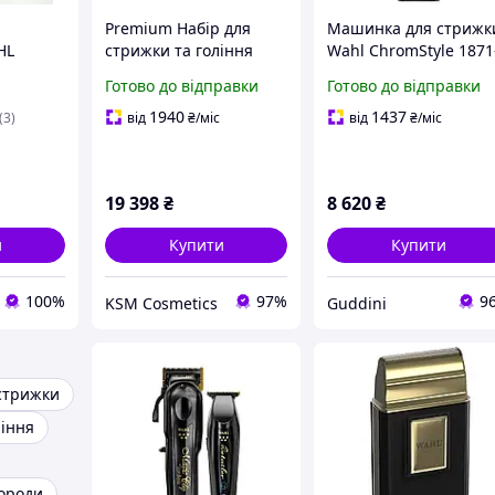
Premium Набір для
Машинка для стрижк
HL
стрижки та гоління
Wahl ChromStyle 1871
RDLESS
акумуляторний WAHL Li
0473
Готово до відправки
Готово до відправки
Ion Senior Cordless
Edition Aqua Shave
1940
1437
(3)
від
₴
/міс
від
₴
/міс
19 398
₴
8 620
₴
и
Купити
Купити
100%
97%
9
KSM Cosmetics
Guddini
стрижки
ління
ороди