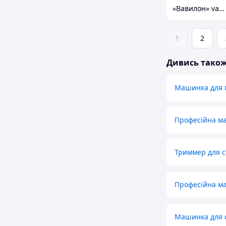
«Вавилон» vavilon-shop.com.ua
1
2
Дивись тако
Машинка для 
Професійна м
Триммер для с
Професійна м
Машинка для с