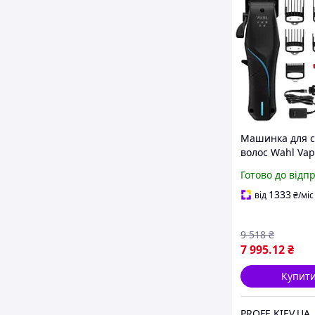
Машинка для 
волос Wahl Vap
Готово до відп
1333
від
₴
/міс
9 518
₴
7 995
.12
₴
Купит
PROFE.KIEV.UA