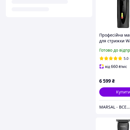
Професійна м
для стрижки W
ChromStyle Tota
Готово до відп
(1871-0473)
5.0
660
від
₴
/міс
6 599
₴
Купит
MARSAL - ВСЕ ДЛЯ САЛОНІВ КРАСИ