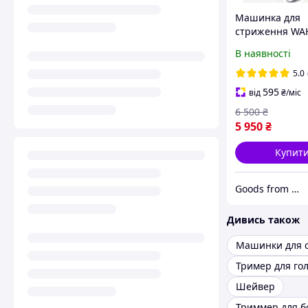
Машинка для
стриження WA
MAGIC CLIP CO
В наявності
08148-316
5.0
595
від
₴
/міс
6 500
₴
5 950
₴
Купит
Goods from America
Дивись також
Машинки для 
Тример для го
Шейвер
Триммер для б