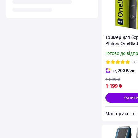
Тример для бо
Philips OneBla
QP2724/20,
Готово до відп
електростанок 
OneBlade 3в1
5.0
200
від
₴
/міс
1 299
₴
1 199
₴
Купит
МастерИкс - інтернет-магазин з догляду за собою