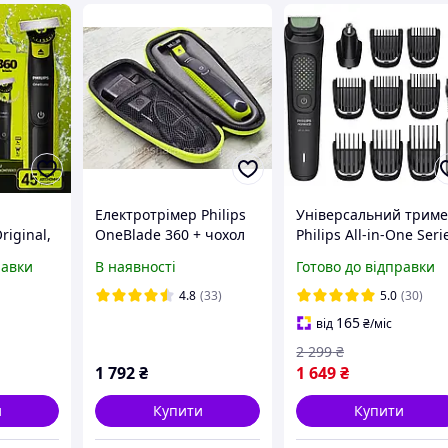
Електротрімер Philips
Універсальний трим
riginal,
OneBlade 360 + чохол
Philips All-in-One Seri
 для
3000 MG3919/50
равки
В наявності
Готово до відправки
, 3
[155674]
нне лезо
4.8
(33)
5.0
(30)
165
від
₴
/міс
2 299
₴
1 792
₴
1 649
₴
и
Купити
Купити