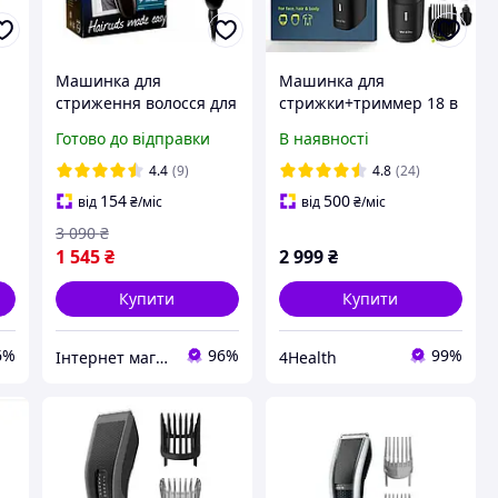
Машинка для
Машинка для
стриження волосся для
стрижки+триммер 18 в
дому з насадкою для
1 Philips Multigroom
Готово до відправки
В наявності
бороди з
Series 5000 MG5910/49
самозаточувальними
4.4
(9)
4.8
(24)
лезами та відкидною
154
500
від
₴
/міс
від
₴
/міс
головкою
3 090
₴
1 545
₴
2 999
₴
Купити
Купити
6%
96%
99%
Інтернет магазин «Tehnos» 🛒 Найкращі ціни! 💯 Швидка відправка! 🚀
4Health