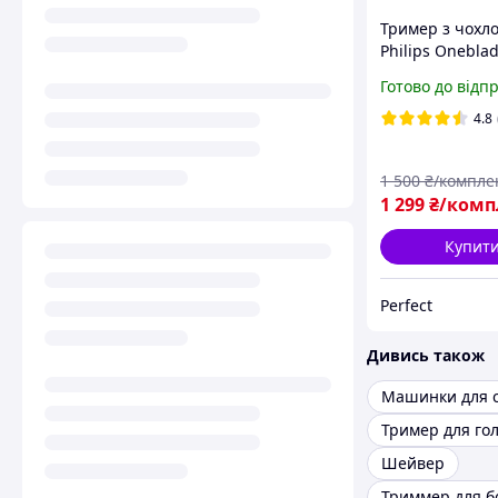
Тример з чохл
Philips Onebla
QP2724/23
Готово до відп
4.8
1 500
₴/компле
1 299
₴/комп
Купит
Perfect
Дивись також
Машинки для 
Тример для го
Шейвер
Триммер для б