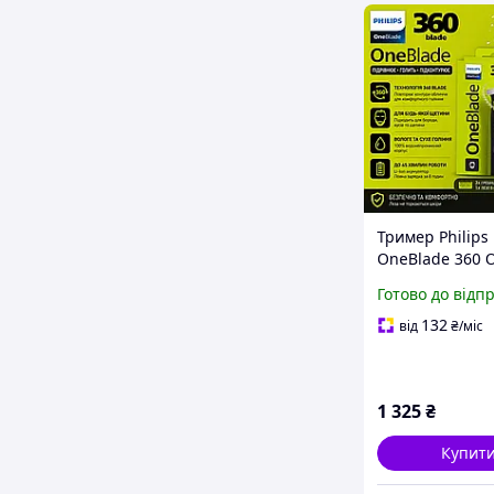
Тример Philips
OneBlade 360 O
електробритва
Готово до відп
бороди та вусів
насадки, 1 змі
132
від
₴
/міс
1 325
₴
Купит