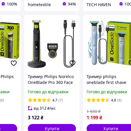
100%
94%
10
hometextile
TECH HAVEN
Philips
Тример Philips Norelco
Тример philips
OneBlade Pro 360 Face
oneblade first shave
+ Body (QP6507/70)
QP1324/20 Оновлени
равки
Готово до відправки
Готово до відправки
тример з
антифрикційним лез
(6)
4.7
(7)
4.8
(6)
312
від
₴
/міс
1 650
₴
3 122
₴
1 199
₴
и
Купити
Купити