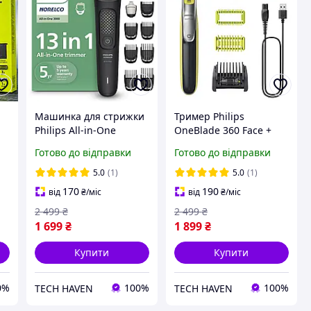
Машинка для стрижки
Тример Philips
я
Philips All-in-One
OneBlade 360 Face +
Trimmer 3000 Series
Body QP2834/70, для
Готово до відправки
Готово до відправки
MG3939/50
обличчя та тіла, 5-в-1,
ге
водонепроникний, USB
5.0
(1)
5.0
(1)
зарядка
170
190
від
₴
/міс
від
₴
/міс
2 499
₴
2 499
₴
1 699
₴
1 899
₴
Купити
Купити
0%
100%
100%
TECH HAVEN
TECH HAVEN