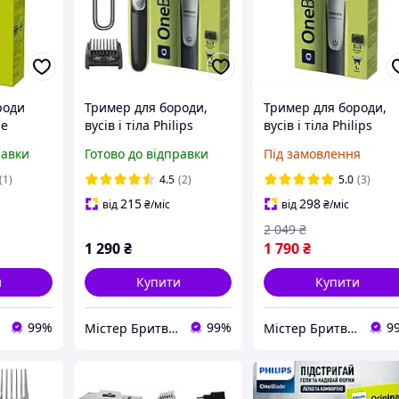
роди
Тример для бороди,
Тример для бороди,
de
вусів і тіла Philips
вусів і тіла Philips
OneBlade 360
OneBlade 360
равки
Готово до відправки
Під замовлення
Філіпс
QP2734/23
QP2834/23
(1)
4.5
(2)
5.0
(3)
215
298
від
₴
/міс
від
₴
/міс
2 049
₴
1 290
₴
1 790
₴
и
Купити
Купити
99%
99%
9
Містер Бритва - Інтернет-магазин з догляду за собою
Містер Бритва - Інтернет-магазин з догляду за собою