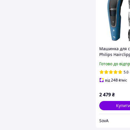
Машинка для 
Philips Hairclip
Series 5000 HC
Готово до відп
Black
5.0
248
від
₴
/міс
2 479
₴
Купит
SovA