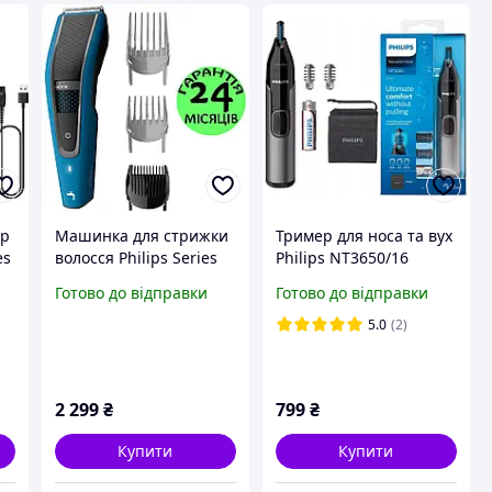
ер
Машинка для стрижки
Тример для носа та вух
es
волосся Philips Series
Philips NT3650/16
5000, бездротова,
Готово до відправки
Готово до відправки
насадки, філіпс
5.0
(2)
2 299
₴
799
₴
Купити
Купити