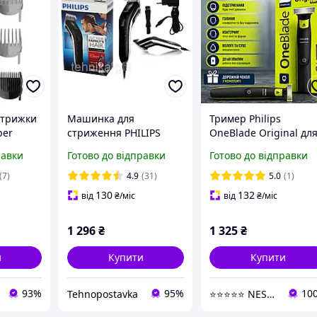
стрижки
Машинка для
Тример Philips
per
стриження PHILIPS
OneBlade Original дл
5612/15
QC5115/15 ОРИГИНАЛ
бороди та обличчя,
равки
Готово до відправки
Готово до відправки
електробритва, 3
насадки, сухе та воло
(7)
4.9
(31)
5.0
(1)
гоління, до 60 хвилин
130
132
від
₴
/міс
від
₴
/міс
роботи
1 296
₴
1 325
₴
и
Купити
Купити
93%
95%
10
Tehnopostavka
⭐⭐⭐⭐⭐ NESTANDART MAGAZ