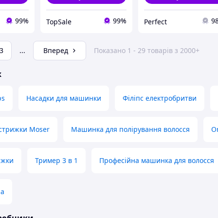
99%
99%
9
TopSale
Perfect
3
...
Вперед
Показано 1 - 29 товарів з 2000+
ж
ps
Насадки для машинки
Філіпс електробритви
стрижки Moser
Машинка для полірування волосся
O
ижки
Тример 3 в 1
Професійна машинка для волосся
ла