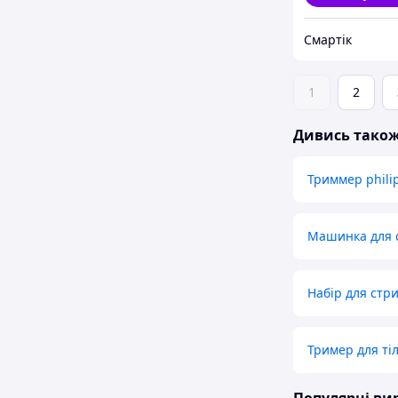
Смартік
1
2
Дивись тако
Триммер phili
Машинка для 
Набір для стр
Тример для ті