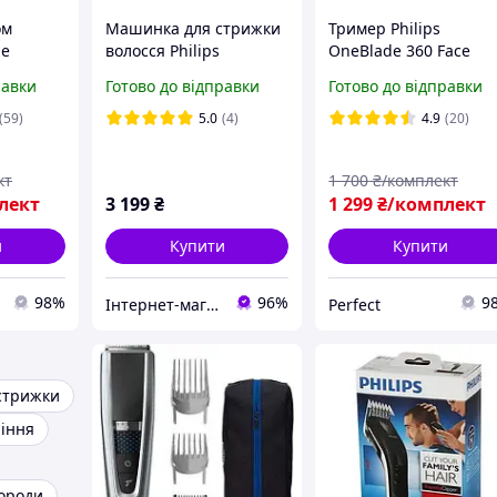
ом
Машинка для стрижки
Тример Philips
de
волосся Philips
OneBlade 360 Face
Hairclipper series 5000
QP2734/23
равки
Готово до відправки
Готово до відправки
HC5632/15
Електростанок Бритв
Філіпс Уан Блейд для
(59)
5.0
(4)
4.9
(20)
бороди та вусів
кт
1 700
₴/комплект
лект
3 199
₴
1 299
₴/комплект
и
Купити
Купити
98%
96%
9
Інтернет-магазин "Лойер"
Perfect
стрижки
ління
ороди