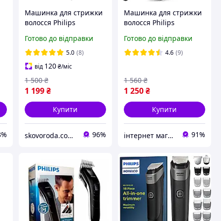
Машинка для стрижки
Машинка для стрижки
волосся Philips
волосся Philips
(QC5115/15)
QC5115/15 дротова, 0.5
Готово до відправки
Готово до відправки
а
21 мм
5.0
(8)
4.6
(9)
120
від
₴
/міс
1 500
₴
1 560
₴
1 199
₴
1 250
₴
Купити
Купити
8%
96%
91%
skovoroda.com.ua – все для кухні та дому
інтернет магазин