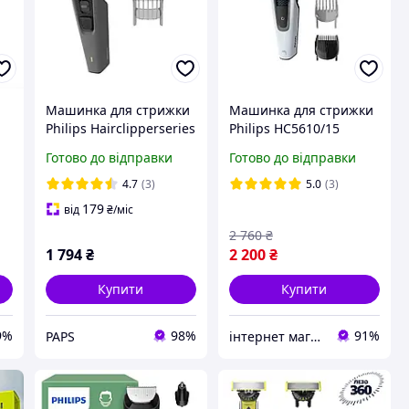
Машинка для стрижки
Машинка для стрижки
Philips Hairclipperseries
Philips HC5610/15
3000 HC3525/15
Готово до відправки
Готово до відправки
4.7
(3)
5.0
(3)
179
від
₴
/міс
2 760
₴
1 794
₴
2 200
₴
Купити
Купити
9%
98%
91%
PAPS
інтернет магазин