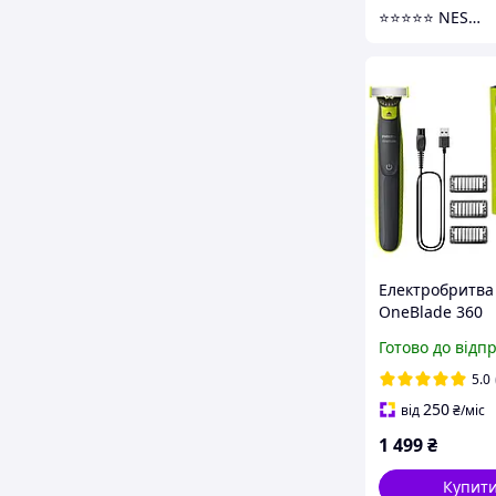
⭐⭐⭐⭐⭐ NESTANDART MAGAZ
Електробритва 
OneBlade 360
QP2724/23
Готово до відп
5.0
250
від
₴
/міс
1 499
₴
Купит