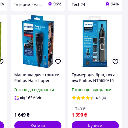
0%
96%
94%
Інтернет-магазин "Лойер"
Tech24
Машинка для стрижки
Тример для брів, носа і
Philips Hairclipper
вух Philips NT5650/16
й
Series 3000 HC3510/15
Готово до відправки
Готово до відправки
ом
165
від
₴
/міс
4.8
(4)
1 740
₴
1 649
₴
1 390
₴
Купити
Купити