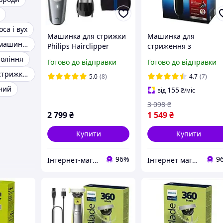
са і вух
Машинка для стрижки
Машинка для
Акумуляторна машинка для стрижки
Philips Hairclipper
стриження з
series 5000 HC5630/15
неіржавкої сталі
оління
Готово до відправки
Готово до відправки
бритва тример для
Машинки для стрижки PHILIPS
стриження бороди та
5.0
(8)
4.7
(7)
волосся філіпс
чий
155
від
₴
/міс
чоловіків
3 098
₴
2 799
₴
1 549
₴
Купити
Купити
96%
9
Інтернет-магазин "Лойер"
Інтернет магазин «Tehnos» 🛒 Найкращі ціни! 💯 Швидка відправка! 🚀