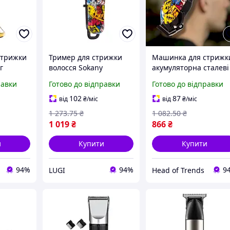
стрижки
Тример для стрижки
Машинка для стрижк
г
волосся Sokany
акумуляторна сталеві
рний для
акумуляторний 4
леза 4 насадки 1500
равки
Готово до відправки
Готово до відправки
арні
насадки 1500 мАг Lugi,
мАг 120 хв тример дл
професійна бритва для
чоловіків професійна
102
87
від
₴
/міс
від
₴
/міс
бороди
Потужна Графіті
1 273
.75
₴
1 082
.50
₴
1 019
₴
866
₴
и
Купити
Купити
94%
94%
9
LUGI
Head of Trends