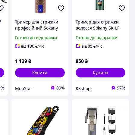
й
Тример для стрижки
Тример для стрижки
професійний Sokany
волосся Sokany SK-LF-
а
SK-LF-9939
9989 безпровідний
Готово до відправки
Готово до відправки
та
акумуляторний з
Зелений
насадками, мідний
190
85
від
₴
/міс
від
₴
/міс
1 139
₴
850
₴
Купити
Купити
9%
99%
97%
MobStar
KSshop