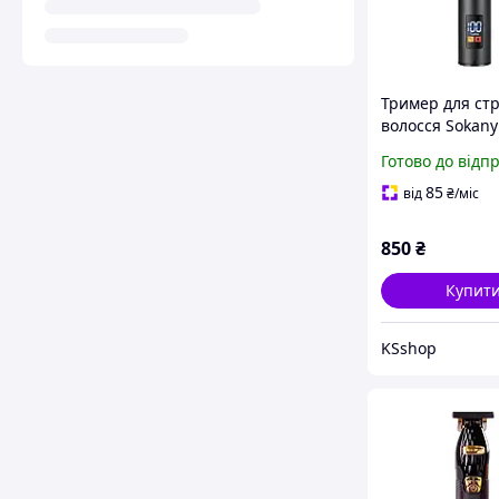
Тример для ст
волосся Sokany
9989-1 безпро
Готово до відп
Чорний
85
від
₴
/міс
850
₴
Купит
KSshop