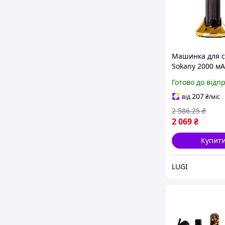
Машинка для 
Sokany 2000 мА
акумулятор чо
Готово до відп
дому для перук
(SKLF9972)
207
від
₴
/міс
2 586
.25
₴
2 069
₴
Купит
LUGI