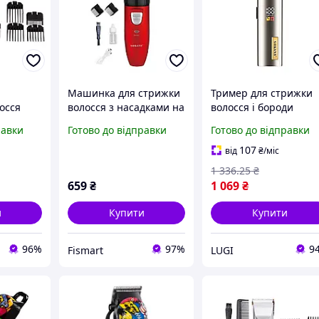
Машинка для стрижки
Тример для стрижки
осся
волосся з насадками на
волосся і бороди
1500
акумуляторі Червона
Sokany акумуляторни
равки
Готово до відправки
Готово до відправки
лин
LED дисплей Lugi,
ки
машинка професійна
107
від
₴
/міс
ь Sokany
для стрижки
1 336
.25
₴
659
₴
1 069
₴
и
Купити
Купити
96%
97%
9
Fismart
LUGI