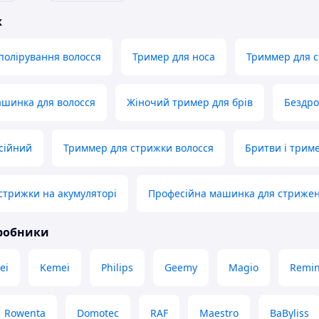
ж
полірування волосся
Тример для носа
Триммер для 
ашинка для волосся
Жіночий тример для брів
Бездро
сійний
Триммер для стрижки волосся
Бритви і трим
трижки на акумуляторі
Професійна машинка для стриже
иробники
ei
Kemei
Philips
Geemy
Magio
Remi
Rowenta
Domotec
RAF
Maestro
BaByliss