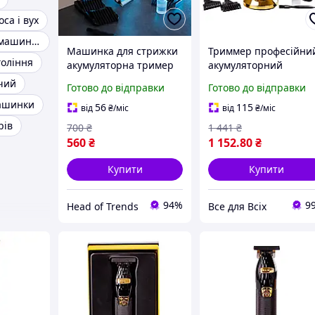
са і вух
Акумуляторна машинка для стрижки
Машинка для стрижки
Триммер професійни
оління
акумуляторна тример
акумуляторний
для стрижки волосся і
2000мАч USB машинк
чий
Готово до відправки
Готово до відправки
бороди машинка для
для стрижки бороди 
машинки
стрижки волосся з USB
волосся тример для
56
115
від
₴
/міс
від
₴
/міс
стрижки
рів
700
₴
1 441
₴
560
₴
1 152
.80
₴
Купити
Купити
94%
9
Head of Trends
Все для Всіх