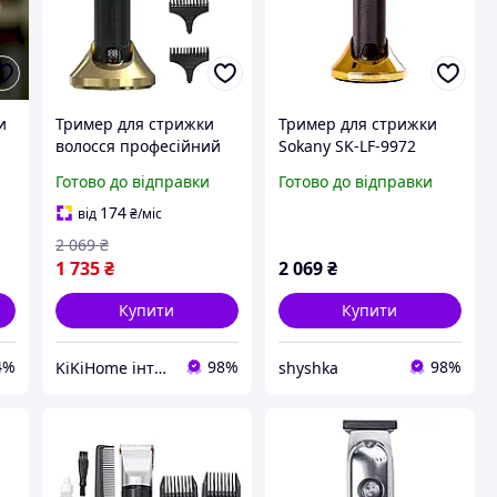
и
Тример для стрижки
Тример для стрижки
волосся професійний
Sokany SK-LF-9972
акумуляторний 2000
акумуляторний з LED-
Готово до відправки
Готово до відправки
я
мАг бритва для бороди
дисплеєм, в чорному із
з зарядкою USB Sokany
золотом кольорі
174
від
₴
/міс
2 069
₴
1 735
₴
2 069
₴
Купити
Купити
4%
98%
98%
KiKiHome інтернет-магазин якісних товарів для дому
shyshka