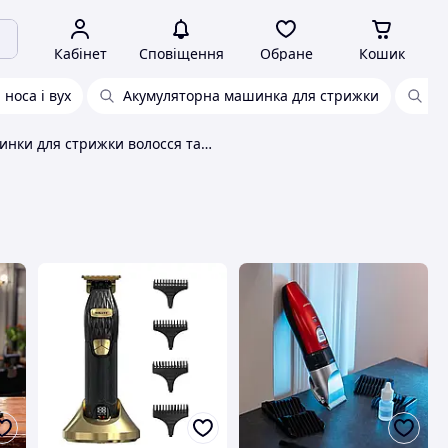
Кабінет
Сповіщення
Обране
Кошик
носа і вух
Акумуляторна машинка для стрижки
Ма
Машинки для стрижки волосся та тримери Sokany