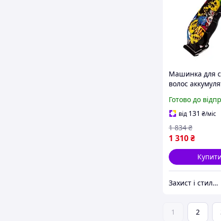
Машинка для 
волос аккумуля
шириной лезви
Готово до відп
4 насадки
универсальная
131
від
₴
/міс
MC-1457
1 834
₴
1 310
₴
Купит
Захист і стиль — в одному магазині
1
2