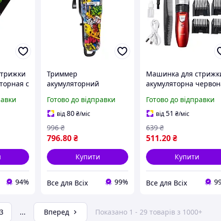
стрижки
Триммер
Машинка для стрижк
торная с
акумуляторний
акумуляторна червон
я 50 мм
1500мАч 4 насадки
4 насадки 2 години
равки
Готово до відправки
Готово до відправки
машинка для стрижки
роботи триммер
 Sokany
волосся та бороди
електричний
80
51
від
₴
/міс
від
₴
/міс
бездротова професійна
професійна
996
₴
639
₴
Sokany
796
.80
₴
511
.20
₴
и
Купити
Купити
94%
99%
9
Все для Всіх
Все для Всіх
3
...
Вперед
Показано 1 - 29 товарів з 1000+