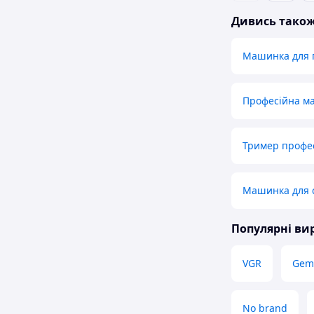
Дивись тако
Машинка для 
Професійна м
Тример профе
Машинка для с
Популярні в
VGR
Gem
No brand