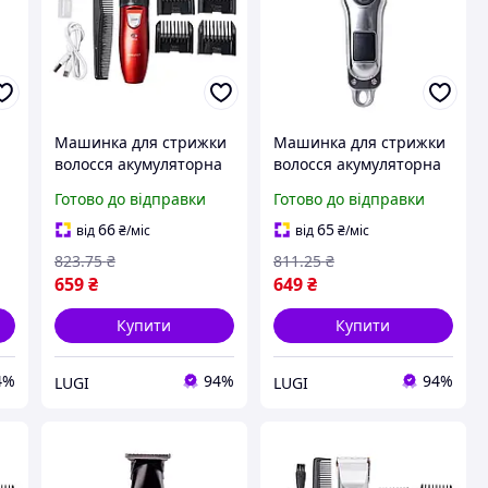
Машинка для стрижки
Машинка для стрижки
волосся акумуляторна
волосся акумуляторна
й
волосся Sokany з 4
Sokany 1200 mAh 5 Вт
Готово до відправки
Готово до відправки
насадками 2 години
професійна з 3
автономної роботи
насадками Срібляста
66
65
від
₴
/міс
від
₴
/міс
Червона Lugi
Lugi
823
.75
₴
811
.25
₴
659
₴
649
₴
Купити
Купити
4%
94%
94%
LUGI
LUGI