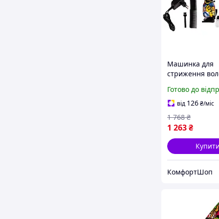
Машинка для
стриження вол
акумуляторна 
Готово до відп
мА·год 120 хви
роботи 4 насад
126
від
₴
/міс
неіржавка стал
1 768
₴
FK-8569
1 263
₴
Купит
КомфортШоп