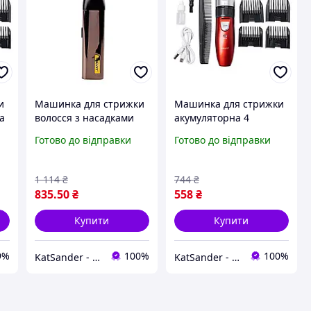
и
Машинка для стрижки
Машинка для стрижки
а
волосся з насадками
акумуляторна 4
Sokany SK-LF-9957
насадки Червоний
Готово до відправки
Готово до відправки
акумуляторна 1200
Sokany SK-749
mAh Бронза
1 114
₴
744
₴
835
.50
₴
558
₴
Купити
Купити
9%
100%
100%
KatSander - товари для затишку та комфорту
KatSander - товари для затишку та комфорту