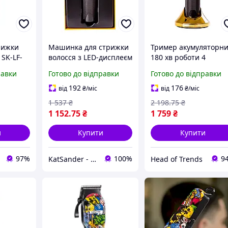
рижки
Машинка для стрижки
Тример акумуляторн
 SK-LF-
волосся з LED-дисплеєм
180 хв роботи 4
відний
Sokany SK-LF-9972
насадки для стрижки
равки
Готово до відправки
Готово до відправки
акумуляторна 2000
волосся та бороди з
mAh Чорний
USB зарядкою бритва
192
176
від
₴
/міс
від
₴
/міс
для бороди Чорний із
1 537
₴
2 198
.75
₴
золотом
1 152
.75
₴
1 759
₴
и
Купити
Купити
97%
100%
9
KatSander - товари для затишку та комфорту
Head of Trends