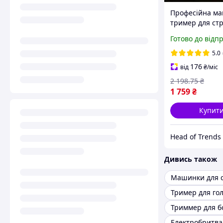
Професійна м
тример для ст
волосся Sokany
Готово до відп
акумуляторна 
для бороди з U
5.0
зарядкою
176
від
₴
/міс
2 198
.75
₴
1 759
₴
Купит
Head of Trends
Дивись також
Машинки для 
Тример для го
Триммер для б
Електробритва