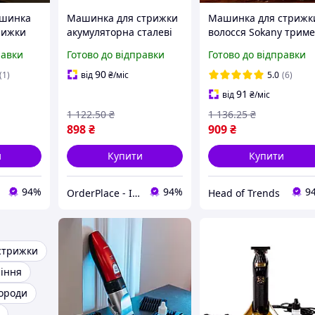
ашинка
Машинка для стрижки
Машинка для стрижк
рижки
акумуляторна сталеві
волосся Sokany трим
леза 3 насадки 1200
універсальний
равки
Готово до відправки
Готово до відправки
бритва
мАг 180 хв роботи
чоловічий 1200 мАч
SB
триммер чоловічий
машинка для бороди
90
(1)
від
₴
/міс
5.0
(6)
бездротова Бронзова
Hair Clipper
91
від
₴
/міс
1 122
.50
₴
1 136
.25
₴
898
₴
909
₴
и
Купити
Купити
94%
94%
9
OrderPlace - Інтернет-магазин товарів для дому
Head of Trends
стрижки
ління
ороди