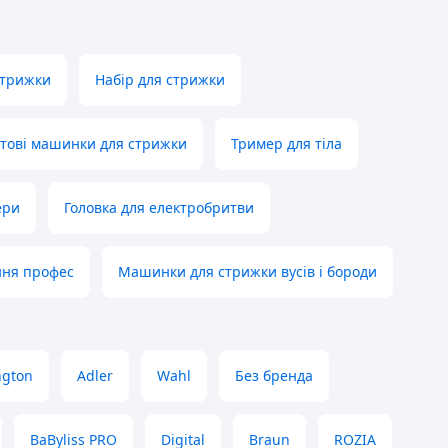
стрижки
Набір для стрижки
тові машинки для стрижки
Тример для тіла
ери
Головка для електробритви
ння профес
Машинки для стрижки вусів і бороди
ngton
Adler
Wahl
Без бренда
BaByliss PRO
Digital
Braun
ROZIA