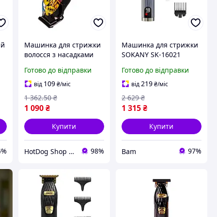
ий
Машинка для стрижки
Машинка для стрижки
волосся з насадками
SOKANY SK-16021
Sokany SK-9911
акумуляторна довжина
Готово до відправки
Готово до відправки
акумуляторна 1500
зрізу 5 15 мм 4 насадки
mAh Графіті
2000 мАг Сірий
109
219
від
₴
/міс
від
₴
/міс
1 362
.50
₴
2 629
₴
1 090
₴
1 315
₴
Купити
Купити
4%
98%
97%
HotDog Shop - Найкращі товари для дому та сімʼї, з любовʼю до деталей!
Bam