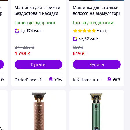
и
Машинка для стрижки
Машинка для стрижки
ер
бездротова 4 насадки
волосся на акумуляторі
акумулятор 2000 мАг
4 насадки червона
Готово до відправки
Готово до відправки
180 хв роботи триммер
для стрижки волосся
174
від
₴
/міс
5.0
(1)
Чорний із золотом
62
від
₴
/міс
2 172
.50
₴
659
₴
1 738
₴
619
₴
Купити
Купити
4%
94%
98%
OrderPlace - Інтернет-магазин товарів для дому
KiKiHome інтернет-магазин якісних товарів для дому