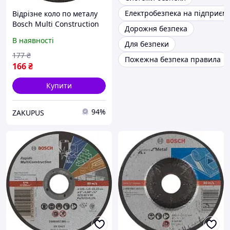
Електробезпека на підприємс
Відрізне коло по металу
Bosch Multi Construction
Дорожня безпека
Rapido 125x1.6x22.2 мм
В наявності
Для безпеки
відповідає вимогам
безпеки EN 12413 FEPA та
177
₴
Пожежна безпека правила
oSa.
166
₴
Купити
94%
ZAKUPUS