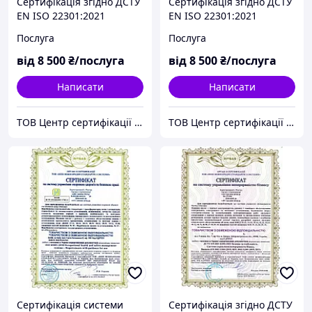
Сертифікація згідно ДСТУ
Сертифікація згідно ДСТУ
EN ISO 22301:2021
EN ISO 22301:2021
Безпека та стабільність.
Безпека та стабільність.
Послуга
Послуга
Системи управління
Системи управління
неперервністю бізнесу.
неперервністю бізнесу.
від
8 500
₴/послуга
від
8 500
₴/послуга
Вимоги
Вимоги
Написати
Написати
ТОВ Центр сертифікації ЄВРОСТАНДАРТ (Група компаній)
ТОВ Центр сертифікації ЄВРОСТАНДАРТ (Група компаній)
Сертифікація системи
Сертифікація згідно ДСТУ