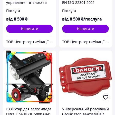
управління гігієною та
EN ISO 22301:2021
безпекою праці за
Безпека та стабільність.
Послуга
Послуга
вимогами ISO 45001:2018
Системи управління
неперервністю бізнесу.
від
8 500
₴
від
8 500
₴/послуга
Вимоги
Написати
Написати
ТОВ Центр сертифікації ЄВРОСТАНДАРТ (Група компаній)
ТОВ Центр сертифікації ЄВРОСТАНДАРТ (Група компаній)
ІВ Ліхтар для велосипеда
Універсальний розсувний
Ultra Line BIKIL 5000 мАг
блокіратор вентилів від