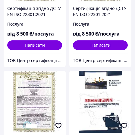
Сертифікація згідно ДСТУ
Сертифікація згідно ДСТУ
EN ISO 22301:2021
EN ISO 22301:2021
Безпека та стабільність.
Безпека та стабільність.
Послуга
Послуга
Системи управління
Системи управління
неперервністю бізнесу.
неперервністю бізнесу.
від
8 500
₴/послуга
від
8 500
₴/послуга
Вимоги
Вимоги
Написати
Написати
ТОВ Центр сертифікації ЄВРОСТАНДАРТ (Група компаній)
ТОВ Центр сертифікації ЄВРОСТАНДАРТ (Група компаній)