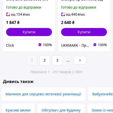
передній задній
25 до 165мм
Готово до відправки
Готово до відправки
світлодіодний світильник
для шосейн ЕMN_PS
154
440
від
₴
/міс
від
₴
/міс
1 847
₴
2 640
₴
Купити
Купити
100%
100%
Click
UKRMARK - Принтери етикеток та наклейок, сканери штрих-кодів, усе для маркування
1
2
3
...
Показано 1 - 29 товарів з 300+
Дивись також
Манекен для серцево-легеневої реанімації
Вибухонебе
Красиві вилки
Обігрівач для будинку
Замок із н