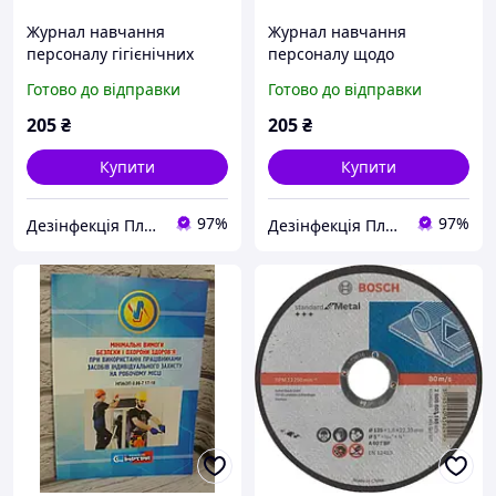
Журнал навчання
Журнал навчання
персоналу гігієнічних
персоналу щодо
вимог безпеки
гігієнічних вимог безпеки
Готово до відправки
Готово до відправки
поводження з харчовими
поводження з харчовими
продуктами 20 аркушів
продуктами, 20 аркушів
205
₴
205
₴
Купити
Купити
97%
97%
Дезінфекція Плюс
Дезінфекція Плюс