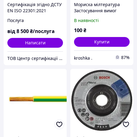
Сертифікація згідно ДСТУ
Мориска мілтература
EN ISO 22301:2021
Застосування вимог
Безпека та стабільність.
системи керування
Послуга
В наявності
Системи управління
безпекою (СУБ) під час
неперервністю бізнесу.
перевезення сухих
100
₴
від
8 500
₴/послуга
Вимоги
вантажів: Навчально-
практичне
Купити
Написати
87%
kroshka .
ТОВ Центр сертифікації ЄВРОСТАНДАРТ (Група компаній)