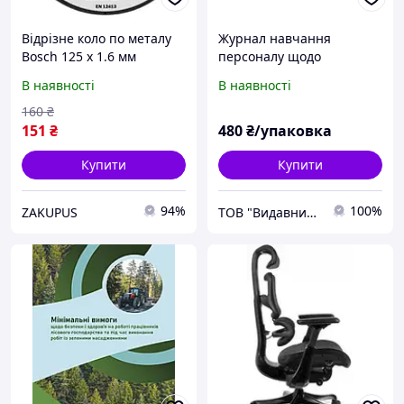
Відрізне коло по металу
Журнал навчання
Bosch 125 x 1.6 мм
персоналу щодо
відповідає вимогам
гігієнічних вимог безпеки
В наявності
В наявності
безпеки EN 12413
поводження з харчовими
(2608600219)
продуктами. (Упаковка 5
160
₴
шт.)
151
₴
480
₴/упаковка
Купити
Купити
94%
100%
ZAKUPUS
ТОВ "Видавництво Форт"