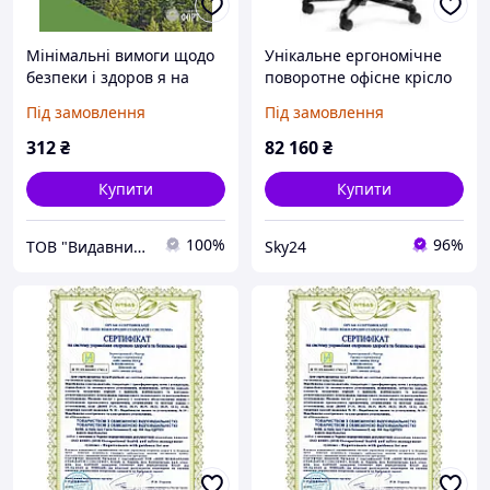
Мінімальні вимоги щодо
Унікальне ергономічне
безпеки і здоров я на
поворотне офісне крісло
роботі працівників
Ergothrone Gun, що
Під замовлення
Під замовлення
лісового господарства та
відповідає вимогам
під час викон.робіт.
охорони здоров'я та
312
₴
82 160
₴
НПАОП 02.0-7.01-23
безпеки
Купити
Купити
100%
96%
ТОВ "Видавництво Форт"
Sky24