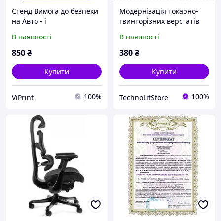
Стенд Вимога до безпеки
Модернізація токарно-
на Авто - і
гвинторізних верстатів
электропогрузчиках
моделей 1616, 1А616 з
В наявності
В наявності
урахуванням виконання
єдиних вимог техніки
850
₴
380
₴
безпеки. Тула ЦПКТБАМ
Купити
Купити
100%
100%
ViPrint
TechnoLitStore