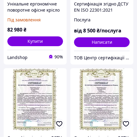
Унікальне ергономічне
Сертифікація згідно ДСТУ
поворотне офісне крісло
EN ISO 22301:2021
Ergothrone Gun, що
Безпека та стабільність.
Під замовлення
Послуга
відповідає вимогам
Системи управління
охорони здоров'я та
неперервністю бізнесу.
82 980
₴
від
8 500
₴/послуга
безпеки
Вимоги
Купити
Написати
90%
Landshop
ТОВ Центр сертифікації ЄВРОСТАНДАРТ (Група компаній)