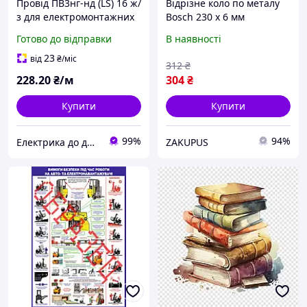
Провід ПВ3нг-нд (LS) 16 ж/
Відрізне коло по металу
з для електромонтажних
Bosch 230 x 6 мм
робіт із підвищеними
відповідає вимогам
Готово до відправки
В наявності
вимогами до безпеки
безпеки EN 12413
(2608600228)
23
від
₴
/міс
312
₴
228
.20
₴/м
304
₴
Купити
Купити
99%
94%
Електрика до дрібниць
ZAKUPUS