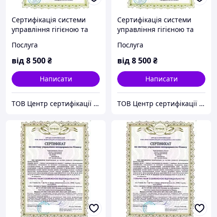
Сертифікація системи
Сертифікація системи
управління гігієною та
управління гігієною та
безпекою праці за
безпекою праці за
Послуга
Послуга
вимогами ISO 45001:2018
вимогами ISO 45001:2018
від
8 500
₴
від
8 500
₴
Написати
Написати
ТОВ Центр сертифікації ЄВРОСТАНДАРТ (Група компаній)
ТОВ Центр сертифікації ЄВРОСТАНДАРТ (Група компаній)