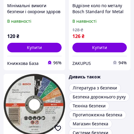
Мінімальні вимоги
Відрізне коло по металу
безпеки і охорони здоров
Bosch Standard for Metal
я при використанні
125x1.6x22.23 мм
В наявності
В наявності
працівниками засобів
відповідає вимогам
індивідуального захисту
безпеки EN 12413 FEPA та
128
₴
на робочому місці : НПА
oSa
120
₴
126
₴
Купити
Купити
96%
94%
Книжкова База
ZAKUPUS
Дивись також
Література з безпеки
Безпека дорожнього руху
Техніка безпеки
Протипожежна безпека
Магазин безпека
Системи безпеки