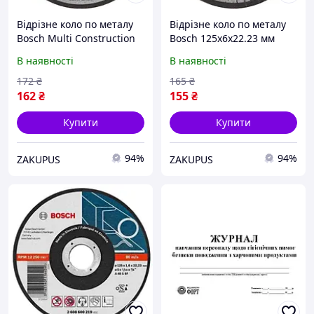
Відрізне коло по металу
Відрізне коло по металу
Bosch Multi Construction
Bosch 125x6x22.23 мм
Rapido 125x1.0x22.2 мм
відповідає вимогам
В наявності
В наявності
відповідає вимогам
безпеки EN 12413
безпеки EN 12413 FEPA та
172
₴
165
₴
oSa
162
₴
155
₴
Купити
Купити
94%
94%
ZAKUPUS
ZAKUPUS